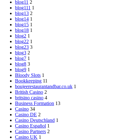
blog11
2
blog111
1
blog13
2
blog14
1
blog15
1
blog18
1
blog2
1
blog22
1
blog23
3
blog3
2
blog7
1
blog8
3
blog9
1
Bloody Slots
1
Bookkeeping
11
boujeerestaurantandbar.co.uk
1
British Casino
2
britsino casino
4
Business Formation
13
Casino
34
Casino DE
2
Casino Deutschland
1
Casino Español
1
Casino Partners
2
Casino UK
1