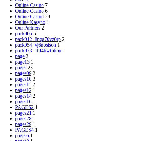
Online Casino
7
Online Casino
6
Online Casino
29
Online Kasyno
1
Our Partners
2
pack005
5
pack012_8nqa70vz0rp
2
pack054_vj6nbsisoh
1
pack073_1hf4hwtbhpu
1
page
2
page13
1
pages
23
pages09
2
pages10
3
pages11
2
pages12
1
pages14
2
pages16
1
PAGES2
1
pages21
1
pages28
1
pages29
1
PAGES4
1
pages6
1