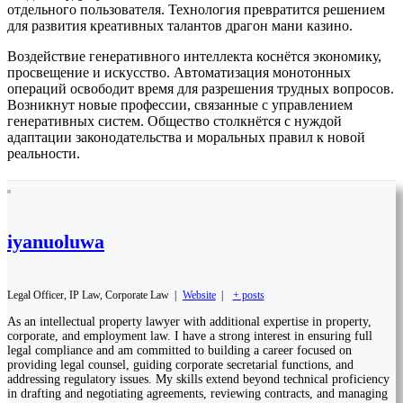
отдельного пользователя. Технология превратится решением
для развития креативных талантов драгон мани казино.
Воздействие генеративного интеллекта коснётся экономику,
просвещение и искусство. Автоматизация монотонных
операций освободит время для разрешения трудных вопросов.
Возникнут новые профессии, связанные с управлением
генеративных систем. Общество столкнётся с нуждой
адаптации законодательства и моральных правил к новой
реальности.
iyanuoluwa
Legal Officer, IP Law, Corporate Law
|
Website
|
+ posts
As an intellectual property lawyer with additional expertise in property,
corporate, and employment law. I have a strong interest in ensuring full
legal compliance and am committed to building a career focused on
providing legal counsel, guiding corporate secretarial functions, and
addressing regulatory issues. My skills extend beyond technical proficiency
in drafting and negotiating agreements, reviewing contracts, and managing