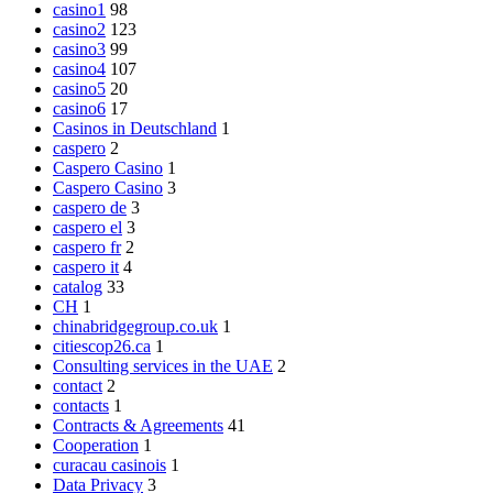
casino1
98
casino2
123
casino3
99
casino4
107
casino5
20
casino6
17
Casinos in Deutschland
1
caspero
2
Caspero Casino
1
Caspero Casino
3
caspero de
3
caspero el
3
caspero fr
2
caspero it
4
catalog
33
CH
1
chinabridgegroup.co.uk
1
citiescop26.ca
1
Consulting services in the UAE
2
contact
2
contacts
1
Contracts & Agreements
41
Cooperation
1
curacau casinois
1
Data Privacy
3