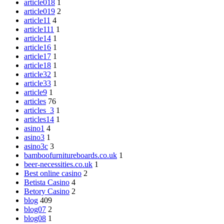
article018
1
article019
2
article11
4
article111
1
article14
1
article16
1
article17
1
article18
1
article32
1
article33
1
article9
1
articles
76
articles_3
1
articles14
1
asino1
4
asino3
1
asino3c
3
bamboofurnitureboards.co.uk
1
beer-necessities.co.uk
1
Best online casino
2
Betista Casino
4
Betory Casino
2
blog
409
blog07
2
blog08
1