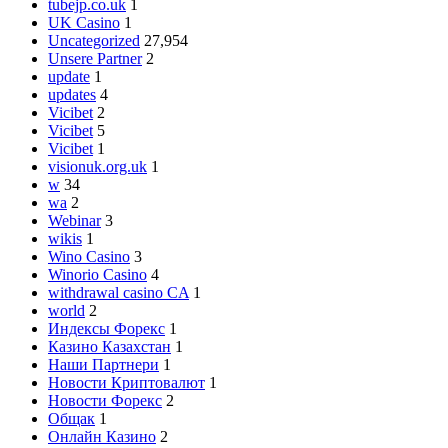
tubejp.co.uk
1
UK Casino
1
Uncategorized
27,954
Unsere Partner
2
update
1
updates
4
Vicibet
2
Vicibet
5
Vicibet
1
visionuk.org.uk
1
w
34
wa
2
Webinar
3
wikis
1
Wino Casino
3
Winorio Casino
4
withdrawal casino CA
1
world
2
Индексы Форекс
1
Казино Казахстан
1
Наши Партнери
1
Новости Криптовалют
1
Новости Форекс
2
Общак
1
Онлайн Казино
2