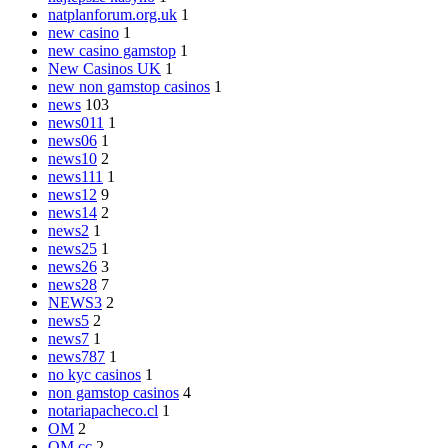
natplanforum.org.uk
1
new casino
1
new casino gamstop
1
New Casinos UK
1
new non gamstop casinos
1
news
103
news011
1
news06
1
news10
2
news111
1
news12
9
news14
2
news2
1
news25
1
news26
3
news28
7
NEWS3
2
news5
2
news7
1
news787
1
no kyc casinos
1
non gamstop casinos
4
notariapacheco.cl
1
OM
2
OM cc
2