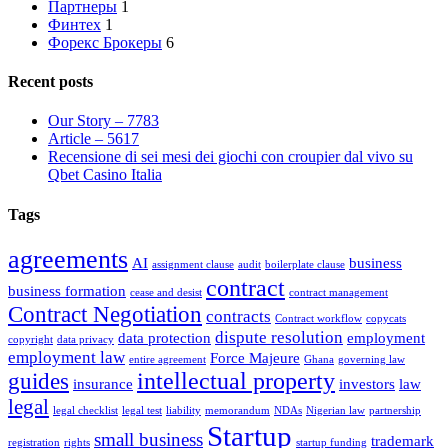
Партнеры
1
Финтех
1
Форекс Брокеры
6
Recent posts
Our Story – 7783
Article – 5617
Recensione di sei mesi dei giochi con croupier dal vivo su
Qbet Casino Italia
Tags
agreements
AI
business
assignment clause
audit
boilerplate clause
contract
business formation
cease and desist
contract management
Contract Negotiation
contracts
Contract workflow
copycats
dispute resolution
data protection
employment
copyright
data privacy
employment law
Force Majeure
entire agreement
Ghana
governing law
intellectual property
guides
insurance
investors
law
legal
legal checklist
legal test
liability
memorandum
NDAs
Nigerian law
partnership
Startup
small business
trademark
registration
rights
startup funding