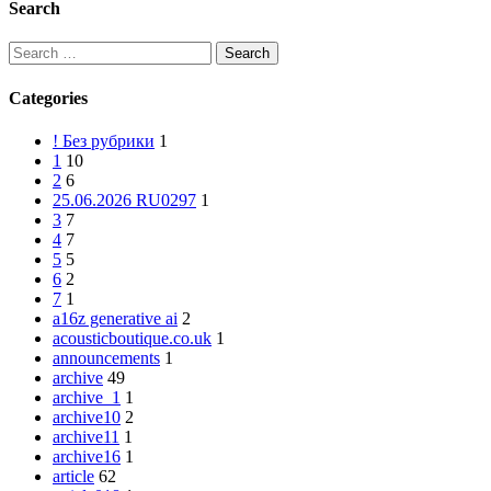
Search
Search
for:
Categories
! Без рубрики
1
1
10
2
6
25.06.2026 RU0297
1
3
7
4
7
5
5
6
2
7
1
a16z generative ai
2
acousticboutique.co.uk
1
announcements
1
archive
49
archive_1
1
archive10
2
archive11
1
archive16
1
article
62