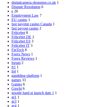
digitalcamera-shopping.co.uk
1
Dispute Resolution
6
e
26
Employment Law
7
EU casino
1
fast payotut casino Canada
1
fast payout casino
2
Felicebet
8
Felicebet DE
2
Felicebet ES
3
Felicebet IT
3
FinTech
8
Forex News
1
Forex Reviews
1
forum
2
fr1
1
fr4
1
gambling platform
1
games
33
Games
6
Giochi
6
google bard ai launch date 1
1
gr1
1
gr3
1
gr4
1