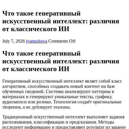
Что такое генеративный
искусственный интеллект: различия
от классического ИИ
on
July 7, 2026
iyanuoluwa
Comments Off
Что
такое
Что такое генеративный
генеративный
искусственный интеллект: различия
искусственный
интеллект:
от классического ИИ
различия
от
Генеративный искусственный интеллект являет собой класс
классического
алгоритмов, способных создавать новый контент на базе
ИИ
обученных сведений. Системы анализируют паттерны в
материалах и генерируют уникальные тексты, графику,
аудиозаписи или ролики. Технология создаёт оригинальные
творения, а не дублирует эталоны.
Традиционный искусственный интеллект выполняет задания
распознавания, классификации и предсказания. Методы
исследуют информацию и предоставляют результат из заранее