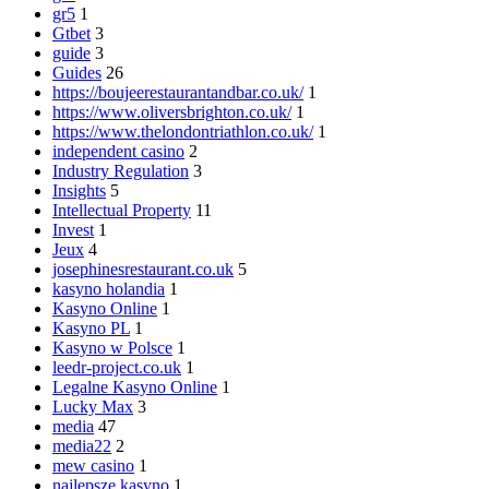
gr5
1
Gtbet
3
guide
3
Guides
26
https://boujeerestaurantandbar.co.uk/
1
https://www.oliversbrighton.co.uk/
1
https://www.thelondontriathlon.co.uk/
1
independent casino
2
Industry Regulation
3
Insights
5
Intellectual Property
11
Invest
1
Jeux
4
josephinesrestaurant.co.uk
5
kasyno holandia
1
Kasyno Online
1
Kasyno PL
1
Kasyno w Polsce
1
leedr-project.co.uk
1
Legalne Kasyno Online
1
Lucky Max
3
media
47
media22
2
mew casino
1
najlepsze kasyno
1