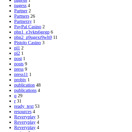
pages8
1
pagess
4
Partner
2
Partners
26
Partnerzy
1
PayPal Casino
2
pbn1_e3vkts6gegp
6
pbn2_p9ugexr9wh9
11
Pistolo Casino
3
pl1
2
pl2
1
post
1
posts
9
press
9
press11
1
probiv
1
publication
48
publications
4
q
29
r
31
ready_text
53
resources
4
Reveryplay
3
Reveryplay
4
Reveryplay
4