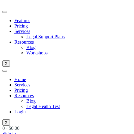
Skip
to
content
Features
Pricing
Services
Legal Support Plans
Resources
Blog
Workshops
X
Home
Services
Pricing
Resources
Blog
Legal Health Test
Login
X
0
-
$
0.00
Sign in