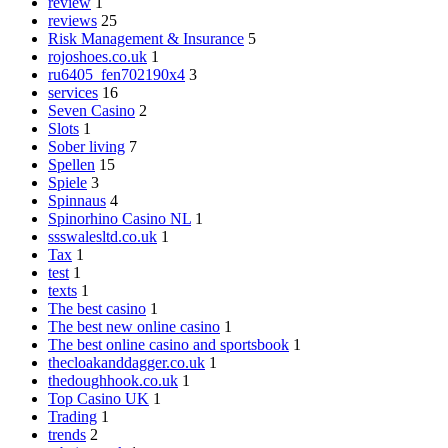
review
1
reviews
25
Risk Management & Insurance
5
rojoshoes.co.uk
1
ru6405_fen702190x4
3
services
16
Seven Casino
2
Slots
1
Sober living
7
Spellen
15
Spiele
3
Spinnaus
4
Spinorhino Casino NL
1
ssswalesltd.co.uk
1
Tax
1
test
1
texts
1
The best casino
1
The best new online casino
1
The best online casino and sportsbook
1
thecloakanddagger.co.uk
1
thedoughhook.co.uk
1
Top Casino UK
1
Trading
1
trends
2