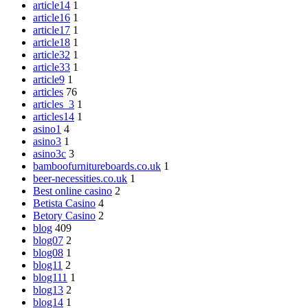
article14
1
article16
1
article17
1
article18
1
article32
1
article33
1
article9
1
articles
76
articles_3
1
articles14
1
asino1
4
asino3
1
asino3c
3
bamboofurnitureboards.co.uk
1
beer-necessities.co.uk
1
Best online casino
2
Betista Casino
4
Betory Casino
2
blog
409
blog07
2
blog08
1
blog11
2
blog111
1
blog13
2
blog14
1