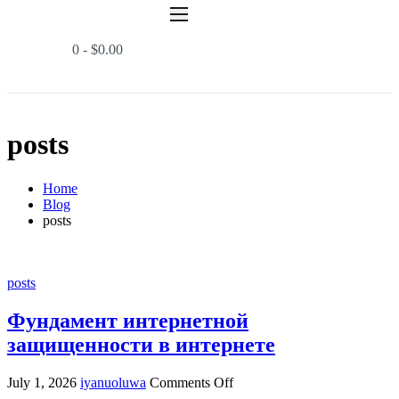
0
-
$
0.00
Home
Services
Pricing
Resources
Blog
posts
Legal Health Test
Login
Home
Blog
posts
posts
Фундамент интернетной
защищенности в интернете
July 1, 2026
iyanuoluwa
Comments Off