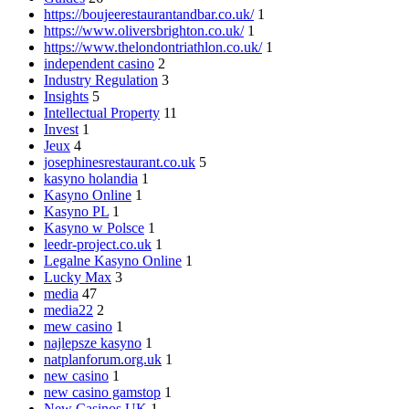
https://boujeerestaurantandbar.co.uk/
1
https://www.oliversbrighton.co.uk/
1
https://www.thelondontriathlon.co.uk/
1
independent casino
2
Industry Regulation
3
Insights
5
Intellectual Property
11
Invest
1
Jeux
4
josephinesrestaurant.co.uk
5
kasyno holandia
1
Kasyno Online
1
Kasyno PL
1
Kasyno w Polsce
1
leedr-project.co.uk
1
Legalne Kasyno Online
1
Lucky Max
3
media
47
media22
2
mew casino
1
najlepsze kasyno
1
natplanforum.org.uk
1
new casino
1
new casino gamstop
1
New Casinos UK
1