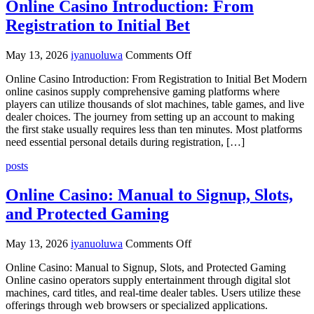
Online Casino Introduction: From
Registration to Initial Bet
May 13, 2026
iyanuoluwa
Comments Off
Online Casino Introduction: From Registration to Initial Bet Modern
online casinos supply comprehensive gaming platforms where
players can utilize thousands of slot machines, table games, and live
dealer choices. The journey from setting up an account to making
the first stake usually requires less than ten minutes. Most platforms
need essential personal details during registration, […]
posts
Online Casino: Manual to Signup, Slots,
and Protected Gaming
May 13, 2026
iyanuoluwa
Comments Off
Online Casino: Manual to Signup, Slots, and Protected Gaming
Online casino operators supply entertainment through digital slot
machines, card titles, and real-time dealer tables. Users utilize these
offerings through web browsers or specialized applications.