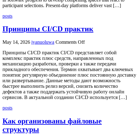
participant selections. Present-day platforms deliver vast […]
posts
Принципы CI/CD практик
May 14, 2026
iyanuoluwa
Comments Off
Принципы CI/CD практик CI/CD представляет собой
комплекс практик плюс средств, направленных под
механизацию разработки, проверки а также передачи
прикладного обеспечения. Термин охватывает два ключевых
понятия: регулярную объединение плюс постоянную доставку
или развертывание. Данные методы дают возможность
быстрее выполнить релиз версий, снизить количество
дефектов а также поддержать устойчивую работу онлайн
сервисов. В актуальной создании CI/CD используется […]
posts
Как организованы файловые
структуры