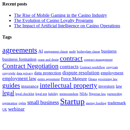
Recent posts
The Rise of Mobile Gaming in the Casino Industry
The Evolution of Casino Loyalty Programs
The Impact of Artificial Intelligence on Casino Operations
Tags
agreements
AI
business
assignment clause
audit
boilerplate clause
contract
business formation
cease and desist
contract management
Contract Negotiation
contracts
Contract workflow
copycats
dispute resolution
data protection
employment
copyright
data privacy
employment law
Force Majeure
entire agreement
Ghana
governing law
intellectual property
guides
insurance
investors
law
legal
legal checklist
legal test
liability
memorandum
NDAs
Nigerian law
partnership
Startup
small business
trademark
registration
rights
startup funding
webinar
UK