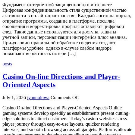
Фундамент интернетной защищенности в интернете
Цифровая конфиденциальность стала существенной частью
активности в онлайн-пространстве. Каждый логин на портал,
открытие программы, создание в платформе, посылка
сообщения и корректировка профиля оставляют цифровой
след. Такие данные используются для доступа, защиты
учетной-записи, персонализации интерфейса плюс анализа.
При-условии правильной обработке сведения создают
платформы удобнее, однако в-случае слабом надзоре
повышают вероятность потери […]
posts
Casino On-line Directions and Player-
Oriented Aspects
July 1, 2026
iyanuoluwa
Comments Off
Casino On-line Directions and Player-Oriented Aspects Online
gaming systems develop speedily as establishments present cutting-
edge solutions to attract customers. Today’s casino websites stress
player journey through easy-to-use layouts, quicker rendering
intervals, and smooth browsing across all gadgets. Platforms allocate
in software progress to develop compelling spaces that react to