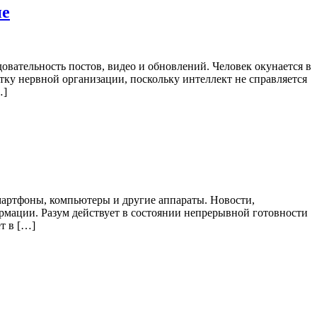
ие
тельность постов, видео и обновлений. Человек окунается в
у нервной организации, поскольку интеллект не справляется
…]
мартфоны, компьютеры и другие аппараты. Новости,
рмации. Разум действует в состоянии непрерывной готовности
т в […]