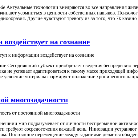
ебе Актуальные технологии внедряются во все направления жизн
начинают усомниться в ценности собственных навыков. Психоло
нообразия. Другие чувствуют тревогу из-за того, что 7k казино
воздействует на сознание
уп к информации воздействует на сознание
ние Сегодняшний субъект приобретает сведения беспрерывно че
ка не успевает адаптироваться к такому массе приходящей ин
е усвоение материала формирует положение хронического напряж
ной многозадачности
лость от постоянной многозадачности
ынешний мир подразумевает от личности беспрерывной активнос
сти требуют сосредоточения каждый день. Инновации устраняют 
ном. Постоянное перемещение между заданиями делается обыден