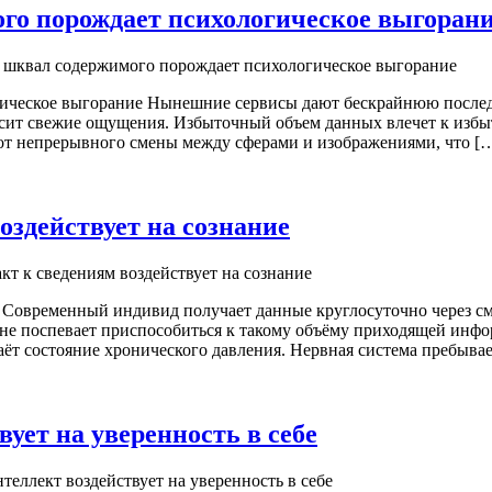
о порождает психологическое выгоран
шквал содержимого порождает психологическое выгорание
ческое выгорание Нынешние сервисы дают бескрайнюю последова
ит свежие ощущения. Избыточный объем данных влечет к избытк
 от непрерывного смены между сферами и изображениями, что [
оздействует на сознание
кт к сведениям воздействует на сознание
е Современный индивид получает данные круглосуточно через с
не поспевает приспособиться к такому объёму приходящей инфо
ёт состояние хронического давления. Нервная система пребывае
ует на уверенность в себе
еллект воздействует на уверенность в себе