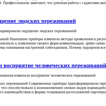
. Профессионалы замечают, что длинная работа с гаджетами вы
ущение людских переживаний
сформировали ощущение людских переживаний
ваний Нынешние приборы изменили методы проявления и распо
о повлекло к появлению свежих форм коммуникации. spinto casi
емы понимания настроений собеседников. Почему ощущения все 
и восприятие человеческих переживани
 решения изменили восприятие человеческих переживаний
ских переживаний Современные приборы трансформировали при
, что способствовало к возникновению свежих видов взаимодейст
ого взаимодействия и формы толкования расположений партнеро