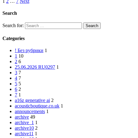
1
2
…
7
Next
Search
Search for:
Categories
! Без рубрики
1
1
10
2
6
25.06.2026 RU0297
1
3
7
4
7
5
5
6
2
7
1
a16z generative ai
2
acousticboutique.co.uk
1
announcements
1
archive
49
archive_1
1
archive10
2
archive11
1