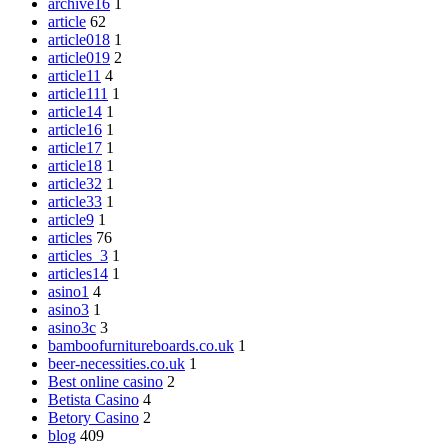
archive16
1
article
62
article018
1
article019
2
article11
4
article111
1
article14
1
article16
1
article17
1
article18
1
article32
1
article33
1
article9
1
articles
76
articles_3
1
articles14
1
asino1
4
asino3
1
asino3c
3
bamboofurnitureboards.co.uk
1
beer-necessities.co.uk
1
Best online casino
2
Betista Casino
4
Betory Casino
2
blog
409