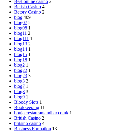
Best online casino
2
Betista Casino
4
Betory Casino
2
blog
409
blog07
2
blog08
1
blog11
2
blog111
1
blog13
2
blog14
1
blog15
1
blog18
1
blog2
1
blog22
1
blog23
3
blog3
2
blog7
1
blog8
3
blog9
1
Bloody Slots
1
Bookkeeping
11
boujeerestaurantandbar.co.uk
1
British Casino
2
britsino casino
4
Business Formation
13