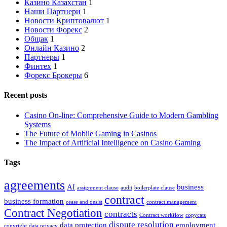
Казино Казахстан
1
Наши Партнери
1
Новости Криптовалют
1
Новости Форекс
2
Общак
1
Онлайн Казино
2
Партнеры
1
Финтех
1
Форекс Брокеры
6
Recent posts
Casino On-line: Comprehensive Guide to Modern Gambling
Systems
The Future of Mobile Gaming in Casinos
The Impact of Artificial Intelligence on Casino Gaming
Tags
agreements
AI
business
assignment clause
audit
boilerplate clause
contract
business formation
cease and desist
contract management
Contract Negotiation
contracts
Contract workflow
copycats
dispute resolution
data protection
employment
copyright
data privacy