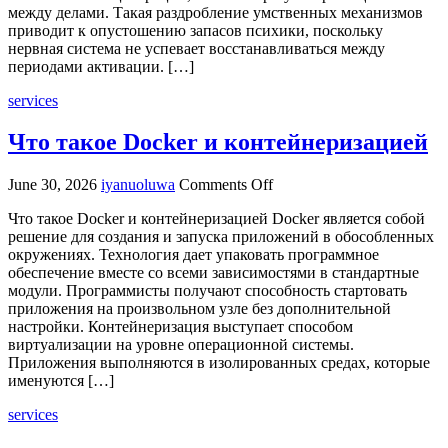
между делами. Такая раздробление умственных механизмов
приводит к опустошению запасов психики, поскольку
нервная система не успевает восстанавливаться между
периодами активации. […]
services
Что такое Docker и контейнеризацией
on
June 30, 2026
iyanuoluwa
Comments Off
Что
Что такое Docker и контейнеризацией Docker является собой
такое
решение для создания и запуска приложений в обособленных
Docker
окружениях. Технология дает упаковать программное
и
обеспечение вместе со всеми зависимостями в стандартные
контейнеризацией
модули. Программисты получают способность стартовать
приложения на произвольном узле без дополнительной
настройки. Контейнеризация выступает способом
виртуализации на уровне операционной системы.
Приложения выполняются в изолированных средах, которые
именуются […]
services