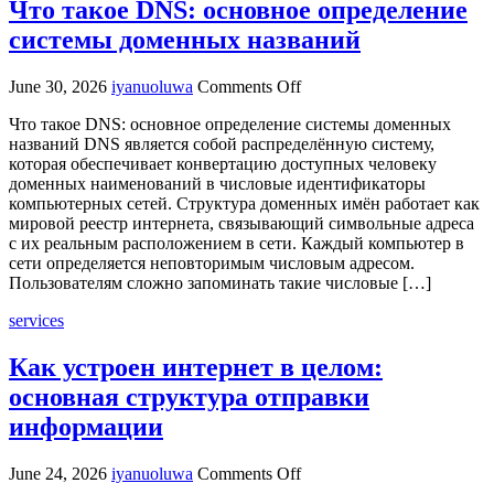
Что такое DNS: основное определение
системы доменных названий
on
June 30, 2026
iyanuoluwa
Comments Off
Что
Что такое DNS: основное определение системы доменных
такое
названий DNS является собой распределённую систему,
DNS:
которая обеспечивает конвертацию доступных человеку
основное
доменных наименований в числовые идентификаторы
определение
компьютерных сетей. Структура доменных имён работает как
системы
мировой реестр интернета, связывающий символьные адреса
доменных
с их реальным расположением в сети. Каждый компьютер в
названий
сети определяется неповторимым числовым адресом.
Пользователям сложно запоминать такие числовые […]
services
Как устроен интернет в целом:
основная структура отправки
информации
on
June 24, 2026
iyanuoluwa
Comments Off
Как