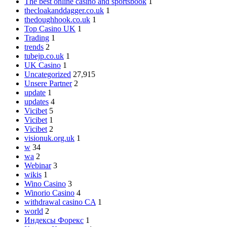
The best online casino and sportsbook
1
thecloakanddagger.co.uk
1
thedoughhook.co.uk
1
Top Casino UK
1
Trading
1
trends
2
tubejp.co.uk
1
UK Casino
1
Uncategorized
27,915
Unsere Partner
2
update
1
updates
4
Vicibet
5
Vicibet
1
Vicibet
2
visionuk.org.uk
1
w
34
wa
2
Webinar
3
wikis
1
Wino Casino
3
Winorio Casino
4
withdrawal casino CA
1
world
2
Индексы Форекс
1