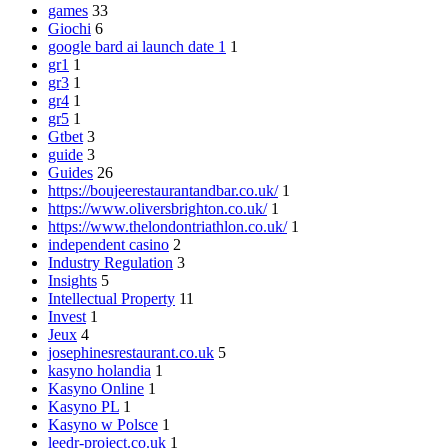
games
33
Giochi
6
google bard ai launch date 1
1
gr1
1
gr3
1
gr4
1
gr5
1
Gtbet
3
guide
3
Guides
26
https://boujeerestaurantandbar.co.uk/
1
https://www.oliversbrighton.co.uk/
1
https://www.thelondontriathlon.co.uk/
1
independent casino
2
Industry Regulation
3
Insights
5
Intellectual Property
11
Invest
1
Jeux
4
josephinesrestaurant.co.uk
5
kasyno holandia
1
Kasyno Online
1
Kasyno PL
1
Kasyno w Polsce
1
leedr-project.co.uk
1