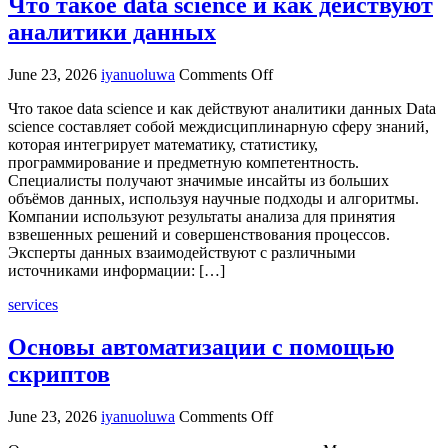
Что такое data science и как действуют
аналитики данных
on
June 23, 2026
iyanuoluwa
Comments Off
Что
Что такое data science и как действуют аналитики данных Data
такое
science составляет собой междисциплинарную сферу знаний,
data
которая интегрирует математику, статистику,
science
программирование и предметную компетентность.
и
Специалисты получают значимые инсайты из больших
как
объёмов данных, используя научные подходы и алгоритмы.
действуют
Компании используют результаты анализа для принятия
аналитики
взвешенных решений и совершенствования процессов.
данных
Эксперты данных взаимодействуют с различными
источниками информации: […]
services
Основы автоматизации с помощью
скриптов
on
June 23, 2026
iyanuoluwa
Comments Off
Основы