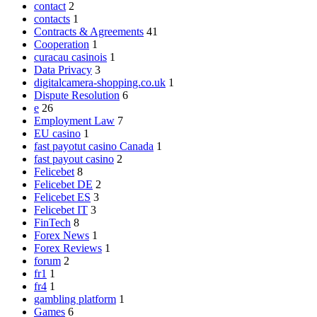
contact
2
contacts
1
Contracts & Agreements
41
Cooperation
1
curacau casinois
1
Data Privacy
3
digitalcamera-shopping.co.uk
1
Dispute Resolution
6
e
26
Employment Law
7
EU casino
1
fast payotut casino Canada
1
fast payout casino
2
Felicebet
8
Felicebet DE
2
Felicebet ES
3
Felicebet IT
3
FinTech
8
Forex News
1
Forex Reviews
1
forum
2
fr1
1
fr4
1
gambling platform
1
Games
6