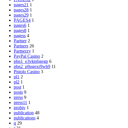
pages21
1
pages28
1
pages29
1
PAGES4
1
pages6
1
pages8
1
pagess
4
Partner
2
Partners
26
Partnerzy
1
PayPal Casino
2
pbn1_e3vkts6gegp
6
pbn2_p9ugexr9wh9
11
Pistolo Casino
3
pl1
2
pl2
1
post
1
posts
9
press
9
press11
1
probiv
1
publication
48
publications
4
q
29