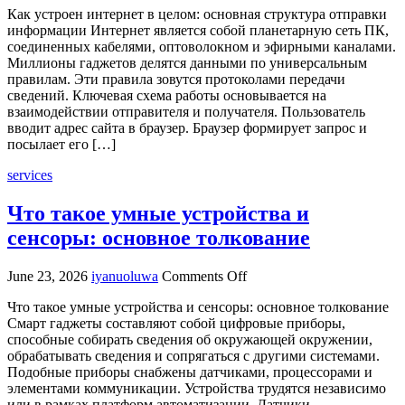
Как устроен интернет в целом: основная структура отправки
устроен
информации Интернет является собой планетарную сеть ПК,
интернет
соединенных кабелями, оптоволокном и эфирными каналами.
в
Миллионы гаджетов делятся данными по универсальным
целом:
правилам. Эти правила зовутся протоколами передачи
основная
сведений. Ключевая схема работы основывается на
структура
взаимодействии отправителя и получателя. Пользователь
отправки
вводит адрес сайта в браузер. Браузер формирует запрос и
информации
посылает его […]
services
Что такое умные устройства и
сенсоры: основное толкование
on
June 23, 2026
iyanuoluwa
Comments Off
Что
Что такое умные устройства и сенсоры: основное толкование
такое
Смарт гаджеты составляют собой цифровые приборы,
умные
способные собирать сведения об окружающей окружении,
устройства
обрабатывать сведения и сопрягаться с другими системами.
и
Подобные приборы снабжены датчиками, процессорами и
сенсоры:
элементами коммуникации. Устройства трудятся независимо
основное
или в рамках платформ автоматизации. Датчики