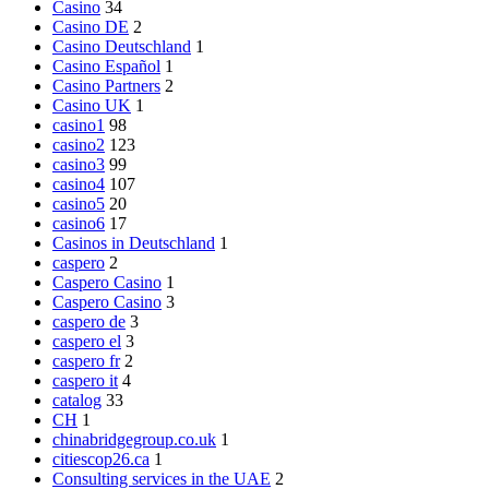
Casino
34
Casino DE
2
Casino Deutschland
1
Casino Español
1
Casino Partners
2
Casino UK
1
casino1
98
casino2
123
casino3
99
casino4
107
casino5
20
casino6
17
Casinos in Deutschland
1
caspero
2
Caspero Casino
1
Caspero Casino
3
caspero de
3
caspero el
3
caspero fr
2
caspero it
4
catalog
33
CH
1
chinabridgegroup.co.uk
1
citiescop26.ca
1
Consulting services in the UAE
2