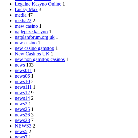
Legalne Kasyno Online
1
Lucky Max
3
media
47
media22
2
mew casino
1
najlepsze kasyno
1
natplanforum.org.uk
1
new casino
1
new casino gamstop
1
New Casinos UK
1
new non gamstop casinos
1
news
103
news011
1
news06
1
news10
2
news111
1
news12
9
news14
2
news2
1
news25
1
news26
3
news28
7
NEWS3
2
news5
2
news7
1