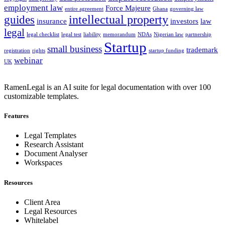
employment law
Force Majeure
entire agreement
Ghana
governing law
intellectual property
guides
insurance
investors
law
legal
legal checklist
legal test
liability
memorandum
NDAs
Nigerian law
partnership
Startup
small business
trademark
registration
rights
startup funding
webinar
UK
RamenLegal is an AI suite for legal documentation with over 100
customizable templates.
Features
Legal Templates
Research Assistant
Document Analyser
Workspaces
Resources
Client Area
Legal Resources
Whitelabel