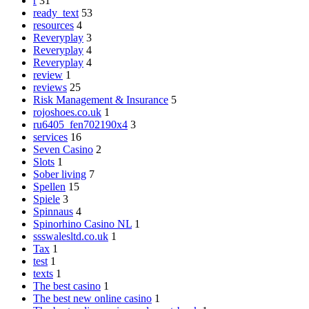
r
31
ready_text
53
resources
4
Reveryplay
3
Reveryplay
4
Reveryplay
4
review
1
reviews
25
Risk Management & Insurance
5
rojoshoes.co.uk
1
ru6405_fen702190x4
3
services
16
Seven Casino
2
Slots
1
Sober living
7
Spellen
15
Spiele
3
Spinnaus
4
Spinorhino Casino NL
1
ssswalesltd.co.uk
1
Tax
1
test
1
texts
1
The best casino
1
The best new online casino
1