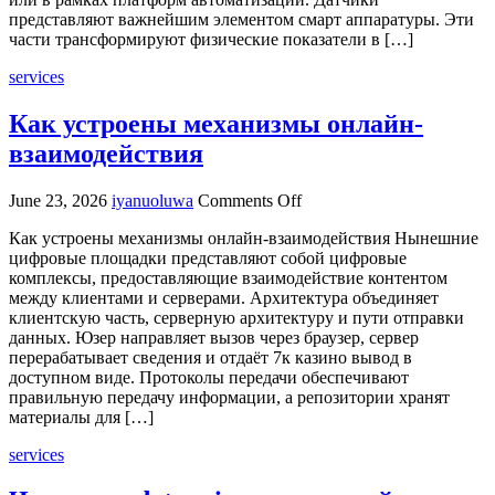
толкование
представляют важнейшим элементом смарт аппаратуры. Эти
части трансформируют физические показатели в […]
services
Как устроены механизмы онлайн-
взаимодействия
on
June 23, 2026
iyanuoluwa
Comments Off
Как
Как устроены механизмы онлайн-взаимодействия Нынешние
устроены
цифровые площадки представляют собой цифровые
механизмы
комплексы, предоставляющие взаимодействие контентом
онлайн-
между клиентами и серверами. Архитектура объединяет
взаимодействия
клиентскую часть, серверную архитектуру и пути отправки
данных. Юзер направляет вызов через браузер, сервер
перерабатывает сведения и отдаёт 7к казино вывод в
доступном виде. Протоколы передачи обеспечивают
правильную передачу информации, а репозитории хранят
материалы для […]
services