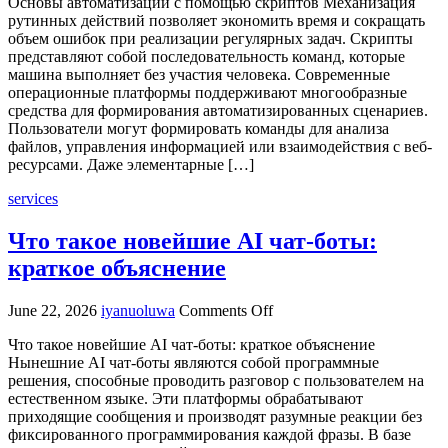
Основы автоматизации с помощью скриптов Механизация
автоматизации
рутинных действий позволяет экономить время и сокращать
с
объем ошибок при реализации регулярных задач. Скрипты
помощью
представляют собой последовательность команд, которые
скриптов
машина выполняет без участия человека. Современные
операционные платформы поддерживают многообразные
средства для формирования автоматизированных сценариев.
Пользователи могут формировать команды для анализа
файлов, управления информацией или взаимодействия с веб-
ресурсами. Даже элементарные […]
services
Что такое новейшие AI чат-боты:
краткое объяснение
on
June 22, 2026
iyanuoluwa
Comments Off
Что
Что такое новейшие AI чат-боты: краткое объяснение
такое
Нынешние AI чат-боты являются собой программные
новейшие
решения, способные проводить разговор с пользователем на
AI
естественном языке. Эти платформы обрабатывают
чат-
приходящие сообщения и производят разумные реакции без
боты:
фиксированного программирования каждой фразы. В базе
краткое