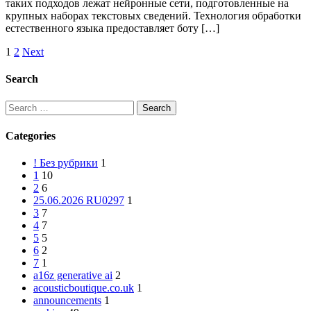
таких подходов лежат нейронные сети, подготовленные на
объяснение
крупных наборах текстовых сведений. Технология обработки
естественного языка предоставляет боту […]
Posts
1
2
Next
pagination
Search
Search
for:
Categories
! Без рубрики
1
1
10
2
6
25.06.2026 RU0297
1
3
7
4
7
5
5
6
2
7
1
a16z generative ai
2
acousticboutique.co.uk
1
announcements
1