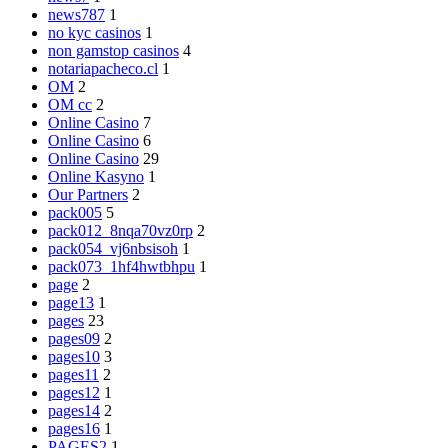
news787
1
no kyc casinos
1
non gamstop casinos
4
notariapacheco.cl
1
OM
2
OM cc
2
Online Casino
7
Online Casino
6
Online Casino
29
Online Kasyno
1
Our Partners
2
pack005
5
pack012_8nqa70vz0rp
2
pack054_vj6nbsisoh
1
pack073_1hf4hwtbhpu
1
page
2
page13
1
pages
23
pages09
2
pages10
3
pages11
2
pages12
1
pages14
2
pages16
1
PAGES2
1