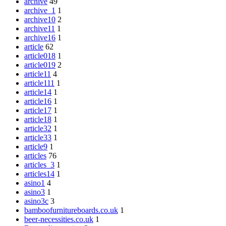
archive
49
archive_1
1
archive10
2
archive11
1
archive16
1
article
62
article018
1
article019
2
article11
4
article111
1
article14
1
article16
1
article17
1
article18
1
article32
1
article33
1
article9
1
articles
76
articles_3
1
articles14
1
asino1
4
asino3
1
asino3c
3
bamboofurnitureboards.co.uk
1
beer-necessities.co.uk
1