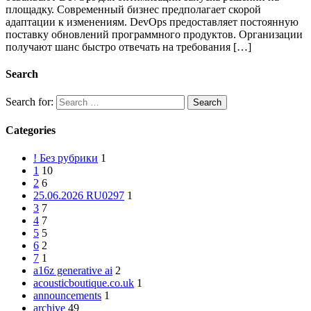
площадку. Современный бизнес предполагает скорой
адаптации к изменениям. DevOps предоставляет постоянную
поставку обновлений программного продуктов. Организации
получают шанс быстро отвечать на требования […]
Search
Search for:
Categories
! Без рубрики
1
1
10
2
6
25.06.2026 RU0297
1
3
7
4
7
5
5
6
2
7
1
a16z generative ai
2
acousticboutique.co.uk
1
announcements
1
archive
49