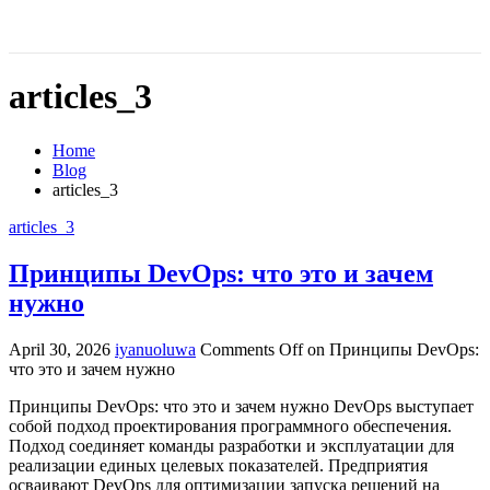
Try for free
articles_3
Home
Blog
articles_3
articles_3
Принципы DevOps: что это и зачем
нужно
April 30, 2026
iyanuoluwa
Comments Off
on Принципы DevOps:
что это и зачем нужно
Принципы DevOps: что это и зачем нужно DevOps выступает
собой подход проектирования программного обеспечения.
Подход соединяет команды разработки и эксплуатации для
реализации единых целевых показателей. Предприятия
осваивают DevOps для оптимизации запуска решений на