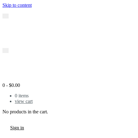
Skip to content
Features
Pricing
Services
Legal Support Plans
Resources
Blog
Workshops
Home
Services
Pricing
Resources
Blog
0
-
$
0.00
Legal Health Test
Login
0
items
view cart
No products in the cart.
Sign in