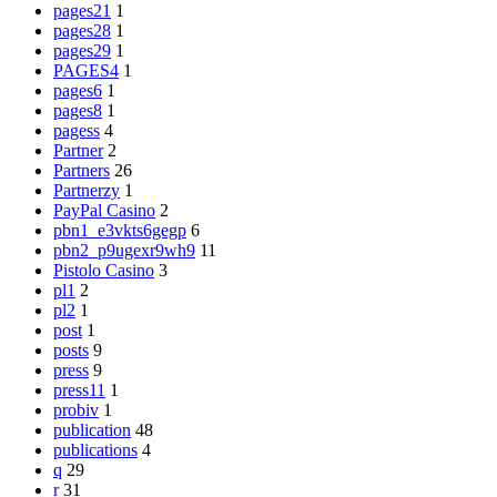
pages21
1
pages28
1
pages29
1
PAGES4
1
pages6
1
pages8
1
pagess
4
Partner
2
Partners
26
Partnerzy
1
PayPal Casino
2
pbn1_e3vkts6gegp
6
pbn2_p9ugexr9wh9
11
Pistolo Casino
3
pl1
2
pl2
1
post
1
posts
9
press
9
press11
1
probiv
1
publication
48
publications
4
q
29
r
31