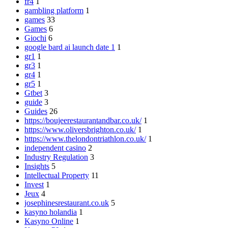
fr4
1
gambling platform
1
games
33
Games
6
Giochi
6
google bard ai launch date 1
1
gr1
1
gr3
1
gr4
1
gr5
1
Gtbet
3
guide
3
Guides
26
https://boujeerestaurantandbar.co.uk/
1
https://www.oliversbrighton.co.uk/
1
https://www.thelondontriathlon.co.uk/
1
independent casino
2
Industry Regulation
3
Insights
5
Intellectual Property
11
Invest
1
Jeux
4
josephinesrestaurant.co.uk
5
kasyno holandia
1
Kasyno Online
1