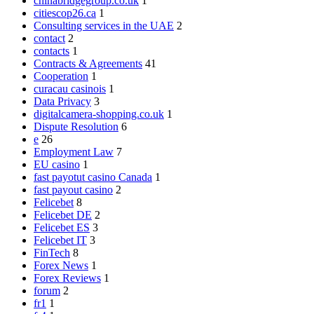
chinabridgegroup.co.uk
1
citiescop26.ca
1
Consulting services in the UAE
2
contact
2
contacts
1
Contracts & Agreements
41
Cooperation
1
curacau casinois
1
Data Privacy
3
digitalcamera-shopping.co.uk
1
Dispute Resolution
6
e
26
Employment Law
7
EU casino
1
fast payotut casino Canada
1
fast payout casino
2
Felicebet
8
Felicebet DE
2
Felicebet ES
3
Felicebet IT
3
FinTech
8
Forex News
1
Forex Reviews
1
forum
2
fr1
1