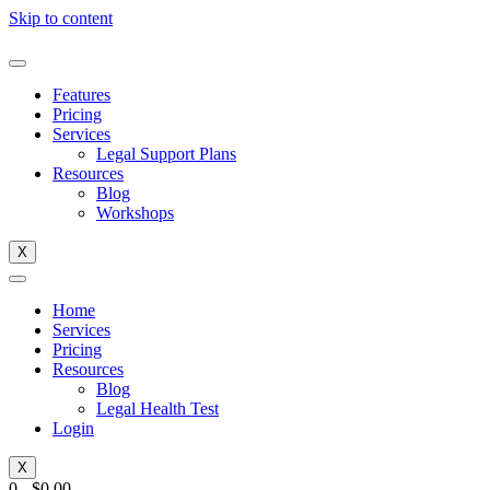
Skip to content
Features
Pricing
Services
Legal Support Plans
Resources
Blog
Workshops
X
Home
Services
Pricing
Resources
Blog
Legal Health Test
Login
X
0
-
$
0.00