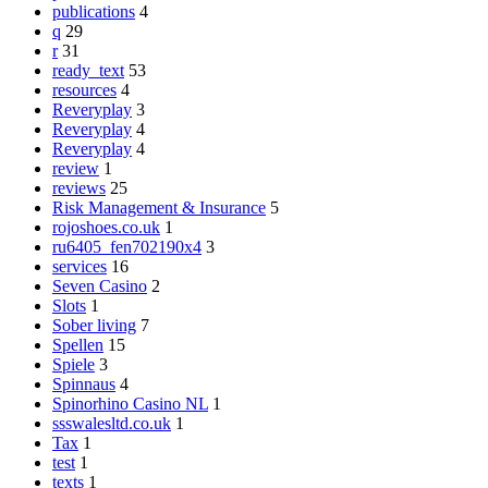
publications
4
q
29
r
31
ready_text
53
resources
4
Reveryplay
3
Reveryplay
4
Reveryplay
4
review
1
reviews
25
Risk Management & Insurance
5
rojoshoes.co.uk
1
ru6405_fen702190x4
3
services
16
Seven Casino
2
Slots
1
Sober living
7
Spellen
15
Spiele
3
Spinnaus
4
Spinorhino Casino NL
1
ssswalesltd.co.uk
1
Tax
1
test
1
texts
1