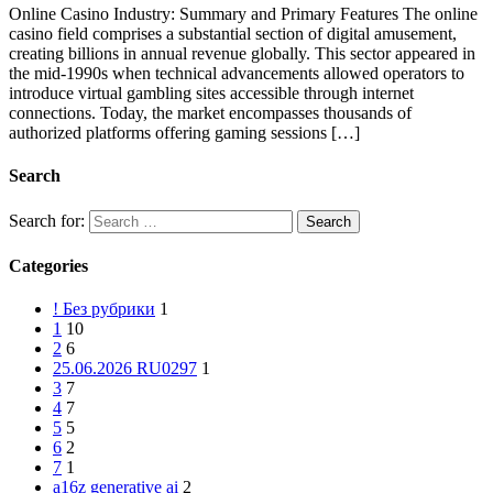
Online Casino Industry: Summary and Primary Features The online
casino field comprises a substantial section of digital amusement,
creating billions in annual revenue globally. This sector appeared in
the mid-1990s when technical advancements allowed operators to
introduce virtual gambling sites accessible through internet
connections. Today, the market encompasses thousands of
authorized platforms offering gaming sessions […]
Search
Search for:
Categories
! Без рубрики
1
1
10
2
6
25.06.2026 RU0297
1
3
7
4
7
5
5
6
2
7
1
a16z generative ai
2