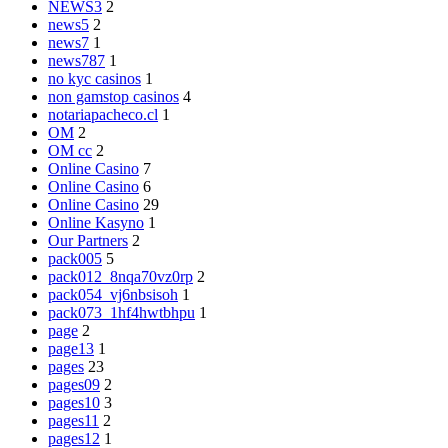
NEWS3
2
news5
2
news7
1
news787
1
no kyc casinos
1
non gamstop casinos
4
notariapacheco.cl
1
OM
2
OM cc
2
Online Casino
7
Online Casino
6
Online Casino
29
Online Kasyno
1
Our Partners
2
pack005
5
pack012_8nqa70vz0rp
2
pack054_vj6nbsisoh
1
pack073_1hf4hwtbhpu
1
page
2
page13
1
pages
23
pages09
2
pages10
3
pages11
2
pages12
1