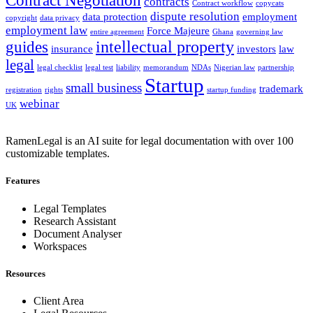
Contract Negotiation
contracts
Contract workflow
copycats
dispute resolution
data protection
employment
copyright
data privacy
employment law
Force Majeure
entire agreement
Ghana
governing law
intellectual property
guides
insurance
investors
law
legal
legal checklist
legal test
liability
memorandum
NDAs
Nigerian law
partnership
Startup
small business
trademark
registration
rights
startup funding
webinar
UK
RamenLegal is an AI suite for legal documentation with over 100
customizable templates.
Features
Legal Templates
Research Assistant
Document Analyser
Workspaces
Resources
Client Area