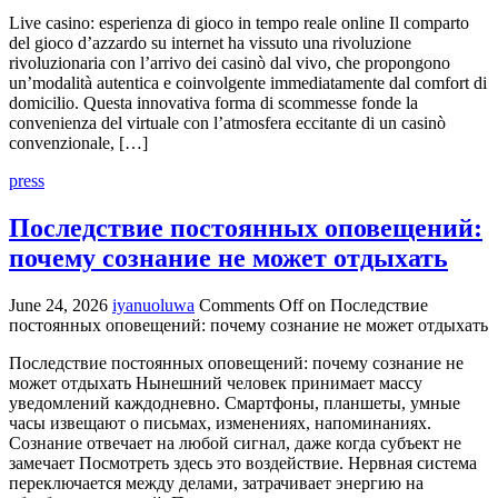
Live casino: esperienza di gioco in tempo reale online Il comparto
del gioco d’azzardo su internet ha vissuto una rivoluzione
rivoluzionaria con l’arrivo dei casinò dal vivo, che propongono
un’modalità autentica e coinvolgente immediatamente dal comfort di
domicilio. Questa innovativa forma di scommesse fonde la
convenienza del virtuale con l’atmosfera eccitante di un casinò
convenzionale, […]
press
Последствие постоянных оповещений:
почему сознание не может отдыхать
June 24, 2026
iyanuoluwa
Comments Off
on Последствие
постоянных оповещений: почему сознание не может отдыхать
Последствие постоянных оповещений: почему сознание не
может отдыхать Нынешний человек принимает массу
уведомлений каждодневно. Смартфоны, планшеты, умные
часы извещают о письмах, изменениях, напоминаниях.
Сознание отвечает на любой сигнал, даже когда субъект не
замечает Посмотреть здесь это воздействие. Нервная система
переключается между делами, затрачивает энергию на