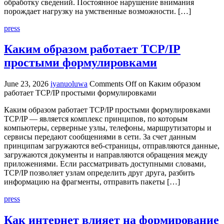
обработку сведений. Постоянное нарушение внимания
порождает нагрузку на умственные возможности. […]
press
Каким образом работает TCP/IP
простыми формулировками
June 23, 2026
iyanuoluwa
Comments Off
on Каким образом
работает TCP/IP простыми формулировками
Каким образом работает TCP/IP простыми формулировками
TCP/IP — является комплекс принципов, по которым
компьютеры, серверные узлы, телефоны, маршрутизаторы и
сервисы передают сообщениями в сети. За счет данным
принципам загружаются веб-страницы, отправляются данные,
загружаются документы и направляются обращения между
приложениями. Если рассматривать доступными словами,
TCP/IP позволяет узлам определить друг друга, разбить
информацию на фрагменты, отправить пакеты […]
press
Как интернет влияет на формирование