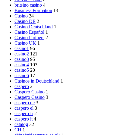
britsino casino
4
Business Formation
13
Casino
34
Casino DE
2
Casino Deutschland
1
Casino Español
1
Casino Partners
2
Casino UK
1
casino1
96
casino2
121
casino3
95
casino4
103
casino5
20
casino6
17
Casinos in Deutschland
1
caspero
2
Caspero Casino
1
Caspero Casino
3
caspero de
3
caspero el
3
caspero fr
2
caspero it
4
catalog
32
CH
1