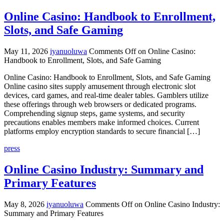
Online Casino: Handbook to Enrollment,
Slots, and Safe Gaming
May 11, 2026
iyanuoluwa
Comments Off
on Online Casino:
Handbook to Enrollment, Slots, and Safe Gaming
Online Casino: Handbook to Enrollment, Slots, and Safe Gaming
Online casino sites supply amusement through electronic slot
devices, card games, and real-time dealer tables. Gamblers utilize
these offerings through web browsers or dedicated programs.
Comprehending signup steps, game systems, and security
precautions enables members make informed choices. Current
platforms employ encryption standards to secure financial […]
press
Online Casino Industry: Summary and
Primary Features
May 8, 2026
iyanuoluwa
Comments Off
on Online Casino Industry:
Summary and Primary Features