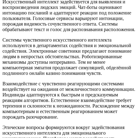
Искусственный интеллект задействуется для выявления и
воспроизведения людских эмоций. Чат-боты оценивают
интонацию посланий и адаптируют реакции под положение
пользователя. Голосовые сервисы варьируют интонации,
порождая видимость сочувственного ответа. Системы
обрабатывают текст и голос для распознавания расположения.
Системы чувственного искусственного интеллекта
используются в департаментах содействия и эмоциональной
содействия. Электронные советники предлагают понимание
людям в непростых обстоятельствах. Роботизированные
механизмы доступны непрерывно. Тем не менее
компьютерная эмпатия продолжает симуляцией, обделённой
подлинного онлайн казино понимания чувств.
Взаимодействие с чувственно реагирующими системами
воздействует на ожидания от межличностного коммуникации.
Индивиды адаптируются к быстрым и предсказуемым
реакциям алгоритмов. Естественное взаимодействие требует
терпения и склонности к неожиданности. Расхождение между
компьютерным и естественным реагированием может
порождать разочарование.
Этические вопросы формируются вокруг задействования
искусственного интеллекта для эмоционального