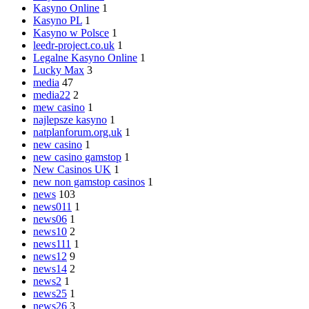
Kasyno Online
1
Kasyno PL
1
Kasyno w Polsce
1
leedr-project.co.uk
1
Legalne Kasyno Online
1
Lucky Max
3
media
47
media22
2
mew casino
1
najlepsze kasyno
1
natplanforum.org.uk
1
new casino
1
new casino gamstop
1
New Casinos UK
1
new non gamstop casinos
1
news
103
news011
1
news06
1
news10
2
news111
1
news12
9
news14
2
news2
1
news25
1
news26
3