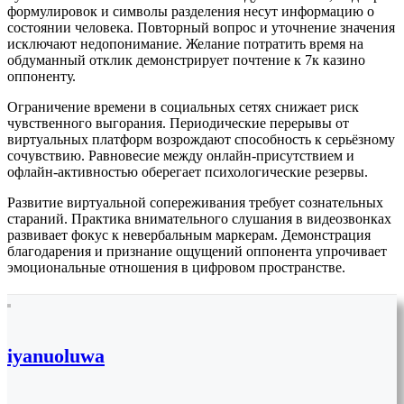
формулировок и символы разделения несут информацию о
состоянии человека. Повторный вопрос и уточнение значения
исключают недопонимание. Желание потратить время на
обдуманный отклик демонстрирует почтение к 7к казино
оппоненту.
Ограничение времени в социальных сетях снижает риск
чувственного выгорания. Периодические перерывы от
виртуальных платформ возрождают способность к серьёзному
сочувствию. Равновесие между онлайн-присутствием и
офлайн-активностью оберегает психологические резервы.
Развитие виртуальной сопереживания требует сознательных
стараний. Практика внимательного слушания в видеозвонках
развивает фокус к невербальным маркерам. Демонстрация
благодарения и признание ощущений оппонента упрочивает
эмоциональные отношения в цифровом пространстве.
iyanuoluwa