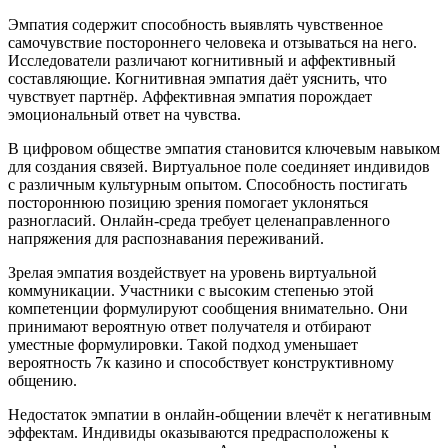
Эмпатия содержит способность выявлять чувственное
самочувствие постороннего человека и отзываться на него.
Исследователи различают когнитивный и аффективный
составляющие. Когнитивная эмпатия даёт уяснить, что
чувствует партнёр. Аффективная эмпатия порождает
эмоциональный ответ на чувства.
В цифровом обществе эмпатия становится ключевым навыком
для создания связей. Виртуальное поле соединяет индивидов
с различным культурным опытом. Способность постигать
постороннюю позицию зрения помогает уклоняться
разногласий. Онлайн-среда требует целенаправленного
напряжения для распознавания переживаний.
Зрелая эмпатия воздействует на уровень виртуальной
коммуникации. Участники с высоким степенью этой
компетенции формулируют сообщения внимательно. Они
принимают вероятную ответ получателя и отбирают
уместные формулировки. Такой подход уменьшает
вероятность 7к казино и способствует конструктивному
общению.
Недостаток эмпатии в онлайн-общении влечёт к негативным
эффектам. Индивиды оказываются предрасположены к