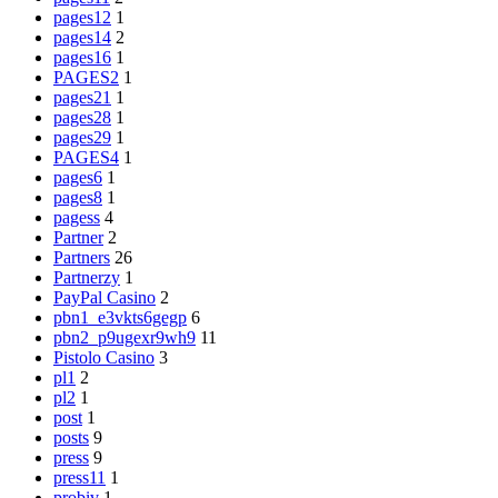
pages12
1
pages14
2
pages16
1
PAGES2
1
pages21
1
pages28
1
pages29
1
PAGES4
1
pages6
1
pages8
1
pagess
4
Partner
2
Partners
26
Partnerzy
1
PayPal Casino
2
pbn1_e3vkts6gegp
6
pbn2_p9ugexr9wh9
11
Pistolo Casino
3
pl1
2
pl2
1
post
1
posts
9
press
9
press11
1
probiv
1