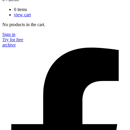
0
items
view cart
No products in the cart.
Sign in
Try for free
archive