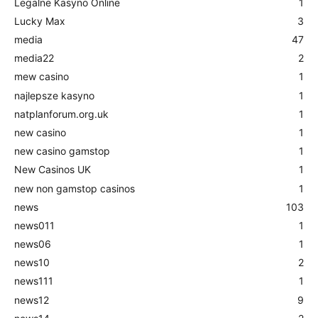
Legalne Kasyno Online
1
Lucky Max
3
media
47
media22
2
mew casino
1
najlepsze kasyno
1
natplanforum.org.uk
1
new casino
1
new casino gamstop
1
New Casinos UK
1
new non gamstop casinos
1
news
103
news011
1
news06
1
news10
2
news111
1
news12
9