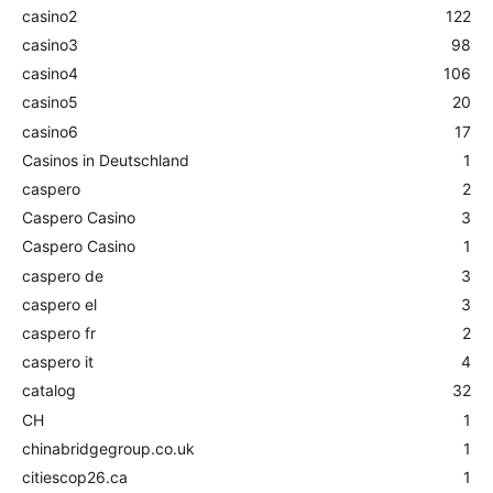
casino2
122
casino3
98
casino4
106
casino5
20
casino6
17
Casinos in Deutschland
1
caspero
2
Caspero Casino
3
Caspero Casino
1
caspero de
3
caspero el
3
caspero fr
2
caspero it
4
catalog
32
CH
1
chinabridgegroup.co.uk
1
citiescop26.ca
1