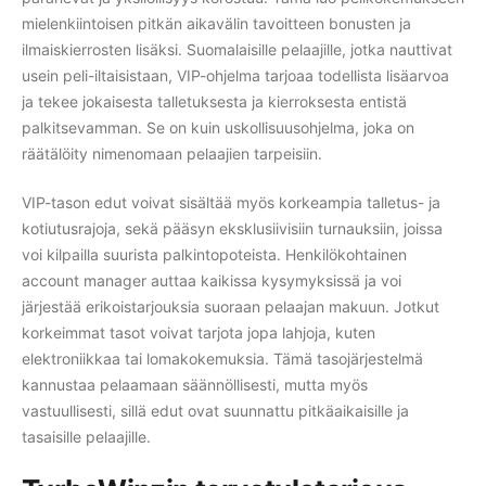
mielenkiintoisen pitkän aikavälin tavoitteen bonusten ja
ilmaiskierrosten lisäksi. Suomalaisille pelaajille, jotka nauttivat
usein peli-iltaisistaan, VIP-ohjelma tarjoaa todellista lisäarvoa
ja tekee jokaisesta talletuksesta ja kierroksesta entistä
palkitsevamman. Se on kuin uskollisuusohjelma, joka on
räätälöity nimenomaan pelaajien tarpeisiin.
VIP-tason edut voivat sisältää myös korkeampia talletus- ja
kotiutusrajoja, sekä pääsyn eksklusiivisiin turnauksiin, joissa
voi kilpailla suurista palkintopoteista. Henkilökohtainen
account manager auttaa kaikissa kysymyksissä ja voi
järjestää erikoistarjouksia suoraan pelaajan makuun. Jotkut
korkeimmat tasot voivat tarjota jopa lahjoja, kuten
elektroniikkaa tai lomakokemuksia. Tämä tasojärjestelmä
kannustaa pelaamaan säännöllisesti, mutta myös
vastuullisesti, sillä edut ovat suunnattu pitkäaikaisille ja
tasaisille pelaajille.