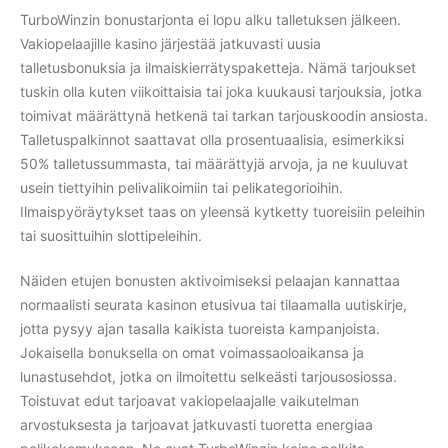
TurboWinzin bonustarjonta ei lopu alku talletuksen jälkeen.
Vakiopelaajille kasino järjestää jatkuvasti uusia
talletusbonuksia ja ilmaiskierrätyspaketteja. Nämä tarjoukset
tuskin olla kuten viikoittaisia tai joka kuukausi tarjouksia, jotka
toimivat määrättynä hetkenä tai tarkan tarjouskoodin ansiosta.
Talletuspalkinnot saattavat olla prosentuaalisia, esimerkiksi
50% talletussummasta, tai määrättyjä arvoja, ja ne kuuluvat
usein tiettyihin pelivalikoimiin tai pelikategorioihin.
Ilmaispyöräytykset taas on yleensä kytketty tuoreisiin peleihin
tai suosittuihin slottipeleihin.
Näiden etujen bonusten aktivoimiseksi pelaajan kannattaa
normaalisti seurata kasinon etusivua tai tilaamalla uutiskirje,
jotta pysyy ajan tasalla kaikista tuoreista kampanjoista.
Jokaisella bonuksella on omat voimassaoloaikansa ja
lunastusehdot, jotka on ilmoitettu selkeästi tarjousosiossa.
Toistuvat edut tarjoavat vakiopelaajalle vaikutelman
arvostuksesta ja tarjoavat jatkuvasti tuoretta energiaa