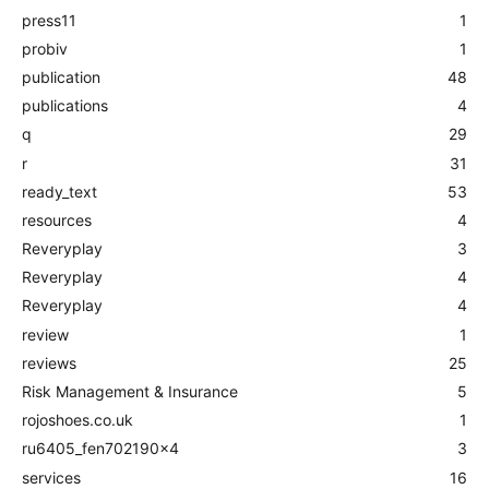
press11
1
probiv
1
publication
48
publications
4
q
29
r
31
ready_text
53
resources
4
Reveryplay
3
Reveryplay
4
Reveryplay
4
review
1
reviews
25
Risk Management & Insurance
5
rojoshoes.co.uk
1
ru6405_fen702190x4
3
services
16