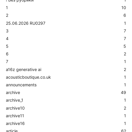
1
10
2
6
25.06.2026 RU0297
1
3
7
4
7
5
5
6
2
7
1
a16z generative ai
2
acousticboutique.co.uk
1
announcements
1
archive
49
archive_1
1
archive10
2
archive11
1
archive16
1
article
62