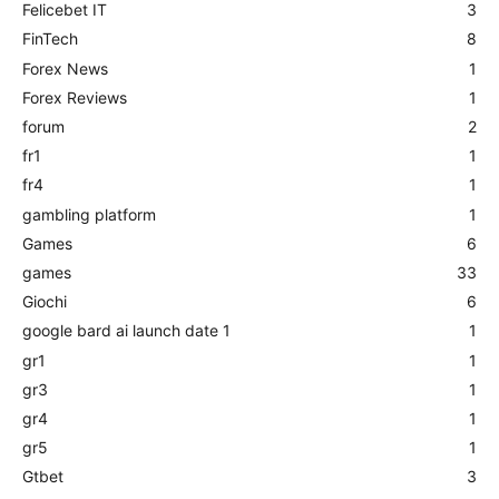
Felicebet IT
3
FinTech
8
Forex News
1
Forex Reviews
1
forum
2
fr1
1
fr4
1
gambling platform
1
Games
6
games
33
Giochi
6
google bard ai launch date 1
1
gr1
1
gr3
1
gr4
1
gr5
1
Gtbet
3