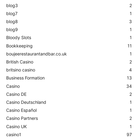
blog3
2
blog7
1
blog8
3
blog9
1
Bloody Slots
1
Bookkeeping
11
boujeerestaurantandbar.co.uk
1
British Casino
2
britsino casino
4
Business Formation
13
Casino
34
Casino DE
2
Casino Deutschland
1
Casino Español
1
Casino Partners
2
Casino UK
1
casino1
97