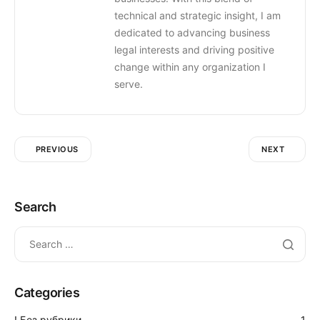
technical and strategic insight, I am
dedicated to advancing business
legal interests and driving positive
change within any organization I
serve.
PREVIOUS
NEXT
Search
Categories
! Без рубрики
1