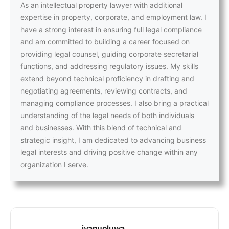
As an intellectual property lawyer with additional
expertise in property, corporate, and employment law. I
have a strong interest in ensuring full legal compliance
and am committed to building a career focused on
providing legal counsel, guiding corporate secretarial
functions, and addressing regulatory issues. My skills
extend beyond technical proficiency in drafting and
negotiating agreements, reviewing contracts, and
managing compliance processes. I also bring a practical
understanding of the legal needs of both individuals
and businesses. With this blend of technical and
strategic insight, I am dedicated to advancing business
legal interests and driving positive change within any
organization I serve.
iyanuoluwa