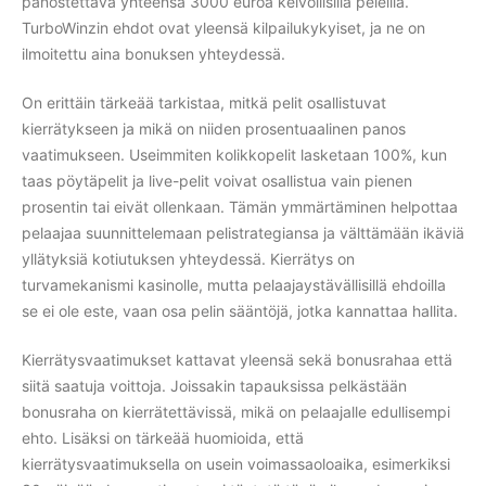
panostettava yhteensä 3000 euroa kelvollisilla peleillä.
TurboWinzin ehdot ovat yleensä kilpailukykyiset, ja ne on
ilmoitettu aina bonuksen yhteydessä.
On erittäin tärkeää tarkistaa, mitkä pelit osallistuvat
kierrätykseen ja mikä on niiden prosentuaalinen panos
vaatimukseen. Useimmiten kolikkopelit lasketaan 100%, kun
taas pöytäpelit ja live-pelit voivat osallistua vain pienen
prosentin tai eivät ollenkaan. Tämän ymmärtäminen helpottaa
pelaajaa suunnittelemaan pelistrategiansa ja välttämään ikäviä
yllätyksiä kotiutuksen yhteydessä. Kierrätys on
turvamekanismi kasinolle, mutta pelaajaystävällisillä ehdoilla
se ei ole este, vaan osa pelin sääntöjä, jotka kannattaa hallita.
Kierrätysvaatimukset kattavat yleensä sekä bonusrahaa että
siitä saatuja voittoja. Joissakin tapauksissa pelkästään
bonusraha on kierrätettävissä, mikä on pelaajalle edullisempi
ehto. Lisäksi on tärkeää huomioida, että
kierrätysvaatimuksella on usein voimassaoloaika, esimerkiksi