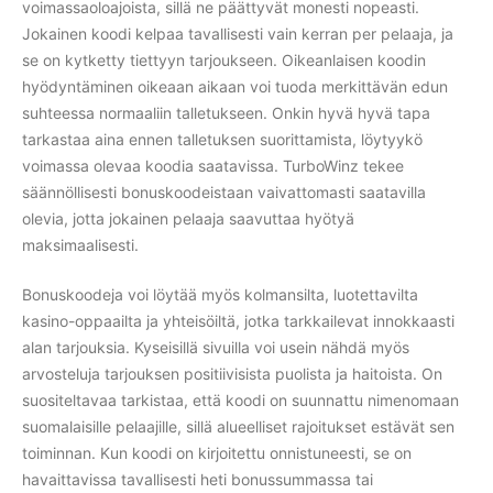
voimassaoloajoista, sillä ne päättyvät monesti nopeasti.
Jokainen koodi kelpaa tavallisesti vain kerran per pelaaja, ja
se on kytketty tiettyyn tarjoukseen. Oikeanlaisen koodin
hyödyntäminen oikeaan aikaan voi tuoda merkittävän edun
suhteessa normaaliin talletukseen. Onkin hyvä hyvä tapa
tarkastaa aina ennen talletuksen suorittamista, löytyykö
voimassa olevaa koodia saatavissa. TurboWinz tekee
säännöllisesti bonuskoodeistaan vaivattomasti saatavilla
olevia, jotta jokainen pelaaja saavuttaa hyötyä
maksimaalisesti.
Bonuskoodeja voi löytää myös kolmansilta, luotettavilta
kasino-oppaailta ja yhteisöiltä, jotka tarkkailevat innokkaasti
alan tarjouksia. Kyseisillä sivuilla voi usein nähdä myös
arvosteluja tarjouksen positiivisista puolista ja haitoista. On
suositeltavaa tarkistaa, että koodi on suunnattu nimenomaan
suomalaisille pelaajille, sillä alueelliset rajoitukset estävät sen
toiminnan. Kun koodi on kirjoitettu onnistuneesti, se on
havaittavissa tavallisesti heti bonussummassa tai