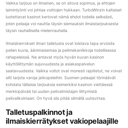
Vaikka tarjous on ilmainen, se on sitova sopimus, ja ehtojen
laiminlyönti voi johtaa voittojen hukkaan. TurboWinzin kaltaiset
luotettavat kasinot kertovat nämä ehdot todella selkeästi,
joten pelaaja voi nauttia täysin siemauksin ilmaistarjouksesta
täysin rauhallisella mielenrauhalla.
Ilmaiskierrokset ilman talletusta ovat loistava tapa arvioida
pelien kuvia, äänimaisemaa ja pelimekaniikkoja todellisessa
rahapeleissä. Ne antavat myös hyvän kuvan kasinon
käyttöliittymän sujuvuudesta ja asiakaspalvelun
saatavuudesta. Vaikka voitot ovat monesti rajoitetut, ne voivat
silti tarjota varoja jatkopeleihin. Suomen pelaajat törmäävät
kohdata tällaisia tarjouksia esimerkiksi kasinon viettäessä
merkkipäivää tai uuden pelivalmistajan liittymistä
pelivalikoimaan. On hyvä siis pitää silmällä uutisvirtaa.
Talletuspalkinnot ja
ilmaiskierrätykset vakiopelaajille