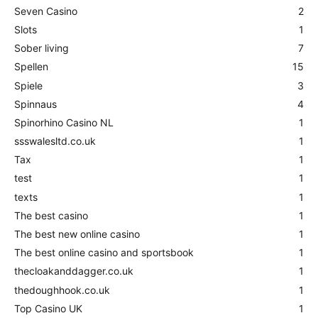
Seven Casino
2
Slots
1
Sober living
7
Spellen
15
Spiele
3
Spinnaus
4
Spinorhino Casino NL
1
ssswalesltd.co.uk
1
Tax
1
test
1
texts
1
The best casino
1
The best new online casino
1
The best online casino and sportsbook
1
thecloakanddagger.co.uk
1
thedoughhook.co.uk
1
Top Casino UK
1