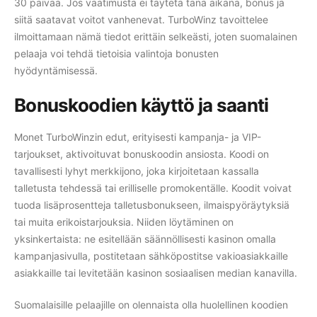
30 päivää. Jos vaatimusta ei täytetä tänä aikana, bonus ja
siitä saatavat voitot vanhenevat. TurboWinz tavoittelee
ilmoittamaan nämä tiedot erittäin selkeästi, joten suomalainen
pelaaja voi tehdä tietoisia valintoja bonusten
hyödyntämisessä.
Bonuskoodien käyttö ja saanti
Monet TurboWinzin edut, erityisesti kampanja- ja VIP-
tarjoukset, aktivoituvat bonuskoodin ansiosta. Koodi on
tavallisesti lyhyt merkkijono, joka kirjoitetaan kassalla
talletusta tehdessä tai erilliselle promokentälle. Koodit voivat
tuoda lisäprosentteja talletusbonukseen, ilmaispyöräytyksiä
tai muita erikoistarjouksia. Niiden löytäminen on
yksinkertaista: ne esitellään säännöllisesti kasinon omalla
kampanjasivulla, postitetaan sähköpostitse vakioasiakkaille
asiakkaille tai levitetään kasinon sosiaalisen median kanavilla.
Suomalaisille pelaajille on olennaista olla huolellinen koodien