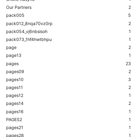
Our Partners
2
pack005
5
pack012_8nqa70vz0rp
2
pack054_vj6nbsisoh
1
pack073_1hf4hwtbhpu
1
page
2
page13
1
pages
23
pages09
2
pages10
3
pages11
2
pages12
1
pages14
2
pages16
1
PAGES2
1
pages21
1
pages28
1