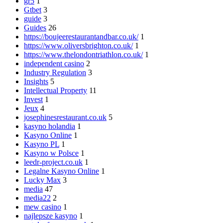
gr5
1
Gtbet
3
guide
3
Guides
26
https://boujeerestaurantandbar.co.uk/
1
https://www.oliversbrighton.co.uk/
1
https://www.thelondontriathlon.co.uk/
1
independent casino
2
Industry Regulation
3
Insights
5
Intellectual Property
11
Invest
1
Jeux
4
josephinesrestaurant.co.uk
5
kasyno holandia
1
Kasyno Online
1
Kasyno PL
1
Kasyno w Polsce
1
leedr-project.co.uk
1
Legalne Kasyno Online
1
Lucky Max
3
media
47
media22
2
mew casino
1
najlepsze kasyno
1