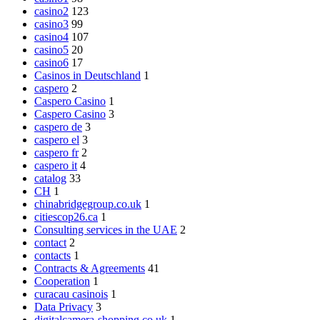
casino2
123
casino3
99
casino4
107
casino5
20
casino6
17
Casinos in Deutschland
1
caspero
2
Caspero Casino
1
Caspero Casino
3
caspero de
3
caspero el
3
caspero fr
2
caspero it
4
catalog
33
CH
1
chinabridgegroup.co.uk
1
citiescop26.ca
1
Consulting services in the UAE
2
contact
2
contacts
1
Contracts & Agreements
41
Cooperation
1
curacau casinois
1
Data Privacy
3
digitalcamera-shopping.co.uk
1