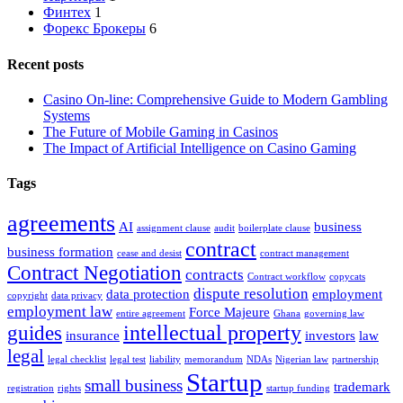
Финтех
1
Форекс Брокеры
6
Recent posts
Casino On-line: Comprehensive Guide to Modern Gambling
Systems
The Future of Mobile Gaming in Casinos
The Impact of Artificial Intelligence on Casino Gaming
Tags
agreements
AI
business
assignment clause
audit
boilerplate clause
contract
business formation
cease and desist
contract management
Contract Negotiation
contracts
Contract workflow
copycats
dispute resolution
data protection
employment
copyright
data privacy
employment law
Force Majeure
entire agreement
Ghana
governing law
intellectual property
guides
insurance
investors
law
legal
legal checklist
legal test
liability
memorandum
NDAs
Nigerian law
partnership
Startup
small business
trademark
registration
rights
startup funding