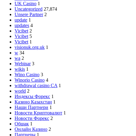
UK Casino
1
Uncategorized
27,874
Unsere Partner
2
update
1
updates
4
Vicibet
2
Vicibet
5
Vicibet
1
visionuk.org.uk
1
w
34
wa
2
Webinar
3
wikis
1
Wino Casino
3
Winorio Casino
4
withdrawal casino CA
1
world
2
Индексы Форекс
1
Казино Казахстан
1
Наши Партнери
1
Новости Криптовалют
1
Новости Форекс
2
Общак
1
Онлайн Казино
2
Партнеры
1