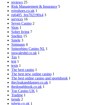
reviews
25
Risk Management & Insurance
5
rojoshoes.co.uk
1
ru6405_fen702190x4
3
services
16
Seven Casino
2
Slots
1
Sober living
7
Spellen
15
Spiele
3
Spinnaus
4
Spinorhino Casino NL
1
ssswalesltd.co.uk
1
Tax
1
test
1
texts
1
The best casino
1
The best new online casino
1
The best online casino and sportsbook
1
thecloakanddagger.co.uk
1
thedoughhook.co.uk
1
Top Casino UK
1
Trading
1
trends
2
tubejp.co.uk
1