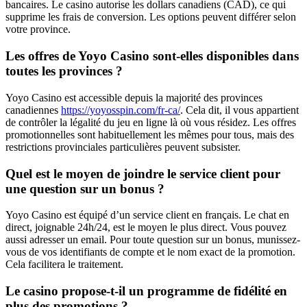
bancaires. Le casino autorise les dollars canadiens (CAD), ce qui
supprime les frais de conversion. Les options peuvent différer selon
votre province.
Les offres de Yoyo Casino sont-elles disponibles dans
toutes les provinces ?
Yoyo Casino est accessible depuis la majorité des provinces
canadiennes
https://yoyosspin.com/fr-ca/
. Cela dit, il vous appartient
de contrôler la légalité du jeu en ligne là où vous résidez. Les offres
promotionnelles sont habituellement les mêmes pour tous, mais des
restrictions provinciales particulières peuvent subsister.
Quel est le moyen de joindre le service client pour
une question sur un bonus ?
Yoyo Casino est équipé d’un service client en français. Le chat en
direct, joignable 24h/24, est le moyen le plus direct. Vous pouvez
aussi adresser un email. Pour toute question sur un bonus, munissez-
vous de vos identifiants de compte et le nom exact de la promotion.
Cela facilitera le traitement.
Le casino propose-t-il un programme de fidélité en
plus des promotions ?