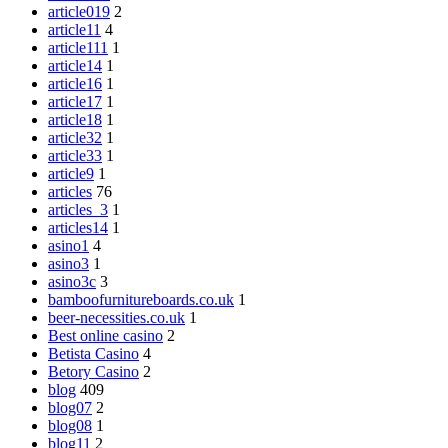
article019
2
article11
4
article111
1
article14
1
article16
1
article17
1
article18
1
article32
1
article33
1
article9
1
articles
76
articles_3
1
articles14
1
asino1
4
asino3
1
asino3c
3
bamboofurnitureboards.co.uk
1
beer-necessities.co.uk
1
Best online casino
2
Betista Casino
4
Betory Casino
2
blog
409
blog07
2
blog08
1
blog11
2