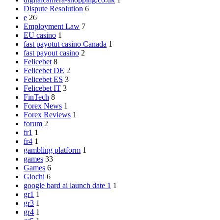
Dispute Resolution
6
e
26
Employment Law
7
EU casino
1
fast payotut casino Canada
1
fast payout casino
2
Felicebet
8
Felicebet DE
2
Felicebet ES
3
Felicebet IT
3
FinTech
8
Forex News
1
Forex Reviews
1
forum
2
fr1
1
fr4
1
gambling platform
1
games
33
Games
6
Giochi
6
google bard ai launch date 1
1
gr1
1
gr3
1
gr4
1