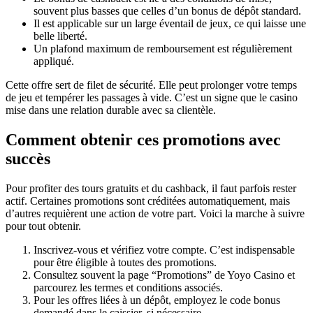
souvent plus basses que celles d’un bonus de dépôt standard.
Il est applicable sur un large éventail de jeux, ce qui laisse une
belle liberté.
Un plafond maximum de remboursement est régulièrement
appliqué.
Cette offre sert de filet de sécurité. Elle peut prolonger votre temps
de jeu et tempérer les passages à vide. C’est un signe que le casino
mise dans une relation durable avec sa clientèle.
Comment obtenir ces promotions avec
succès
Pour profiter des tours gratuits et du cashback, il faut parfois rester
actif. Certaines promotions sont créditées automatiquement, mais
d’autres requièrent une action de votre part. Voici la marche à suivre
pour tout obtenir.
Inscrivez-vous et vérifiez votre compte. C’est indispensable
pour être éligible à toutes des promotions.
Consultez souvent la page “Promotions” de Yoyo Casino et
parcourez les termes et conditions associés.
Pour les offres liées à un dépôt, employez le code bonus
demandé dans le caissier, si nécessaire.