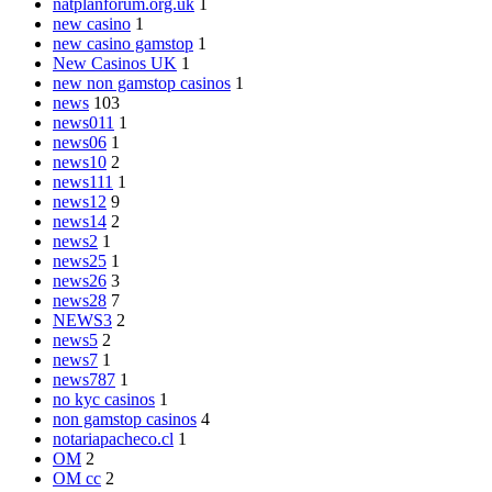
natplanforum.org.uk
1
new casino
1
new casino gamstop
1
New Casinos UK
1
new non gamstop casinos
1
news
103
news011
1
news06
1
news10
2
news111
1
news12
9
news14
2
news2
1
news25
1
news26
3
news28
7
NEWS3
2
news5
2
news7
1
news787
1
no kyc casinos
1
non gamstop casinos
4
notariapacheco.cl
1
OM
2
OM cc
2