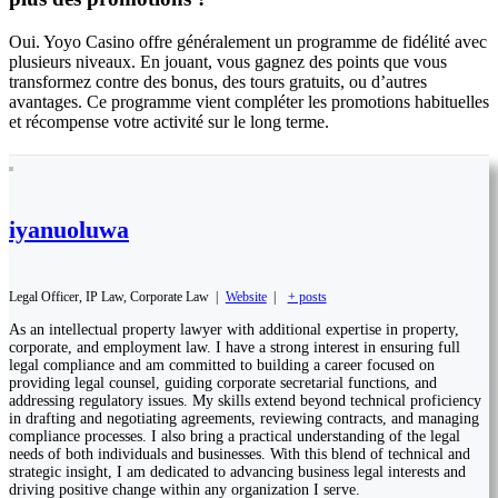
Oui. Yoyo Casino offre généralement un programme de fidélité avec
plusieurs niveaux. En jouant, vous gagnez des points que vous
transformez contre des bonus, des tours gratuits, ou d’autres
avantages. Ce programme vient compléter les promotions habituelles
et récompense votre activité sur le long terme.
iyanuoluwa
Legal Officer, IP Law, Corporate Law
|
Website
|
+ posts
As an intellectual property lawyer with additional expertise in property,
corporate, and employment law. I have a strong interest in ensuring full
legal compliance and am committed to building a career focused on
providing legal counsel, guiding corporate secretarial functions, and
addressing regulatory issues. My skills extend beyond technical proficiency
in drafting and negotiating agreements, reviewing contracts, and managing
compliance processes. I also bring a practical understanding of the legal
needs of both individuals and businesses. With this blend of technical and
strategic insight, I am dedicated to advancing business legal interests and
driving positive change within any organization I serve.