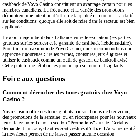
cashback de Yoyo Casino constituent un avantage certain pour les
membres canadiens. La fréquence et la variété des promotions
démontrent une intention d’offrir de la qualité en continu. La clarté
sur les conditions, quoique elle soit de mise dans le secteur, est bien
appliquée.
Le atout majeur tient dans l’alliance entre le excitation (les parties
gratuites sur les sorties) et la garantie (le cashback hebdomadaire).
Pour tirer un maximum de Yoyo Casino, nous recommandons une
approche rigoureuse : lire les termes, choisir les jeux éligibles et
utiliser le cashback comme un outil de gestion de bankroll avisé.
Cette plateforme rétribue les joueurs qui se montrent vigilants.
Foire aux questions
Comment décrocher des tours gratuits chez Yoyo
Casino ?
Yoyo Casino offre des tours gratuits par son bonus de bienvenue,
des promotions de la semaine, ou en récompense pour les nouveaux
jeux. Jetez un œil dans la section “Promotions” du site. Certains
demandent un code, d’autres sont crédités d’office. L’abonnement à
la newsletter permet de ne laisser passer aucune occasion.