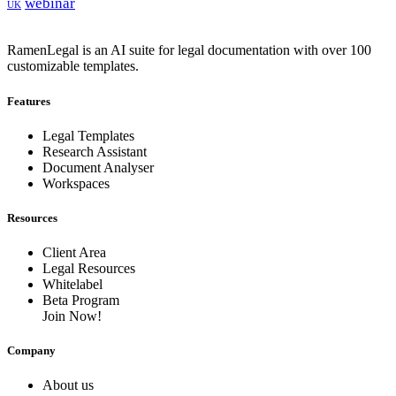
webinar
UK
RamenLegal is an AI suite for legal documentation with over 100
customizable templates.
Features
Legal Templates
Research Assistant
Document Analyser
Workspaces
Resources
Client Area
Legal Resources
Whitelabel
Beta Program
Join Now!
Company
About us