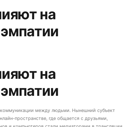
лияют на
 эмпатии
лияют на
АНИЕ
 эмпатии
 коммуникации между людьми. Нынешний субъект
лайн-пространстве, где общается с друзьями,
нов и компьютеров стали медиаторами в трансляции