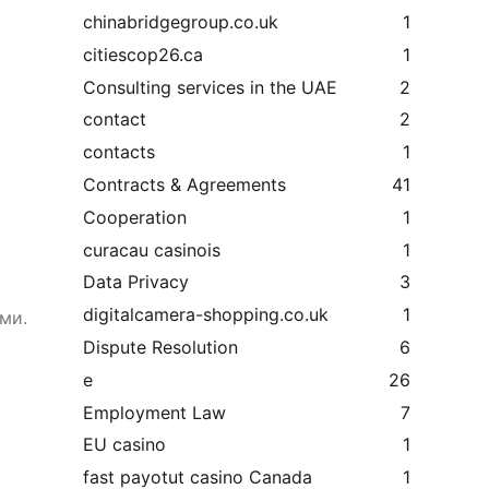
chinabridgegroup.co.uk
1
citiescop26.ca
1
Consulting services in the UAE
2
contact
2
contacts
1
Contracts & Agreements
41
Cooperation
1
curacau casinois
1
Data Privacy
3
digitalcamera-shopping.co.uk
1
ми.
Dispute Resolution
6
e
26
Employment Law
7
EU casino
1
fast payotut casino Canada
1