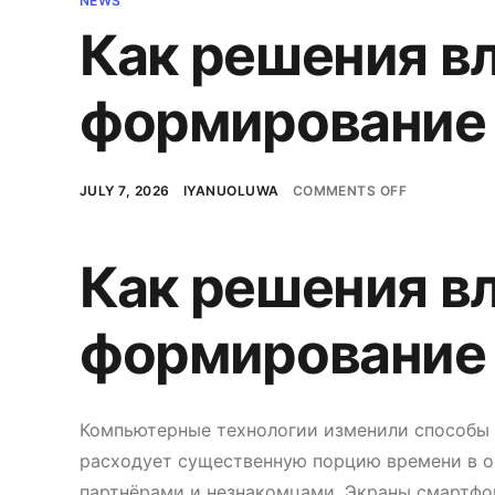
NEWS
Как решения в
формирование
ON
JULY 7, 2026
IYANUOLUWA
COMMENTS OFF
КАК
РЕШЕНИЯ
ВЛИЯЮТ
НА
Как решения в
ФОРМИРОВ
ЭМПАТИИ
формирование
Компьютерные технологии изменили способы
расходует существенную порцию времени в он
партнёрами и незнакомцами. Экраны смартфо