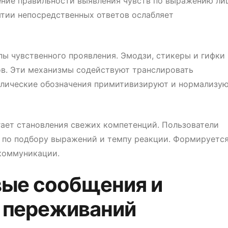
ние правильности выявления чувств по выражению ли
ятии непосредственных ответов ослабляет
ы чувственного проявления. Эмодзи, стикеры и гифки
ов. Эти механизмы содействуют транслировать
олические обозначения примитивизируют и нормализу
ает становления свежих компетенций. Пользователи
 по подбору выражений и темпу реакции. Формируетс
коммуникации.
вые сообщения и
и переживаний