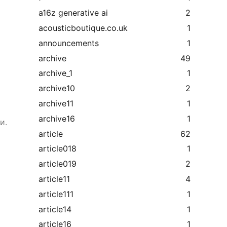
a16z generative ai
2
acousticboutique.co.uk
1
я
announcements
1
archive
49
archive_1
1
archive10
2
archive11
1
archive16
1
и.
article
62
article018
1
article019
2
article11
4
article111
1
article14
1
article16
1