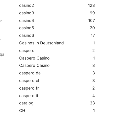
casino2
123
casino3
99
ь
casino4
107
casino5
20
casino6
17
т
Casinos in Deutschland
1
caspero
2
да
Caspero Casino
1
Caspero Casino
3
caspero de
3
caspero el
3
caspero fr
2
caspero it
4
catalog
33
CH
1