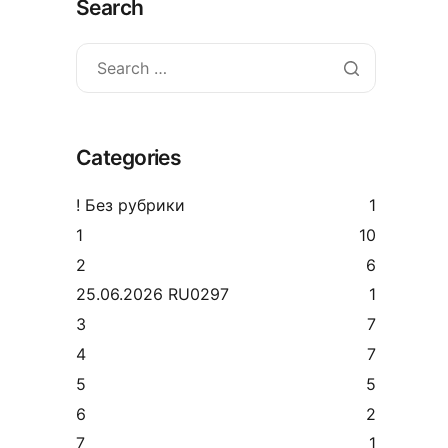
Search
Search
for:
Categories
! Без рубрики
1
1
10
2
6
25.06.2026 RU0297
1
3
7
4
7
5
5
6
2
7
1