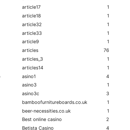
article17
1
article18
1
article32
1
article33
1
article9
1
articles
76
articles_3
1
articles14
1
asino1
4
ю
asino3
1
asino3c
3
bamboofurnitureboards.co.uk
1
beer-necessities.co.uk
1
Best online casino
2
Betista Casino
4