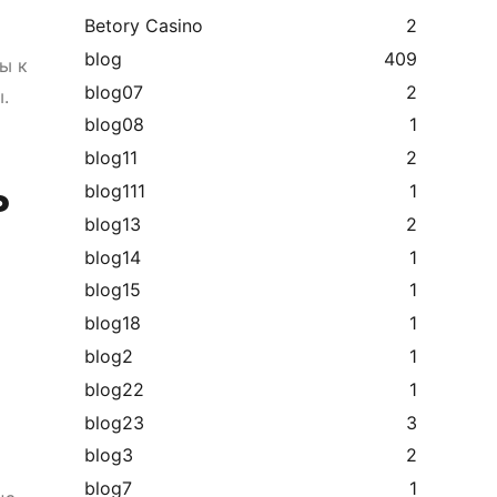
Betory Casino
2
blog
409
ы к
blog07
2
.
blog08
1
blog11
2
ь
blog111
1
blog13
2
blog14
1
blog15
1
blog18
1
blog2
1
blog22
1
blog23
3
blog3
2
blog7
1