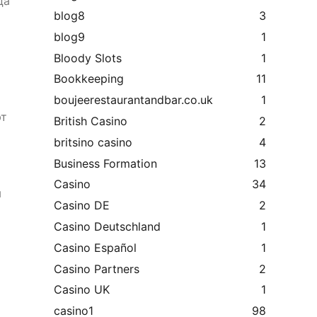
ца
blog8
3
blog9
1
Bloody Slots
1
Bookkeeping
11
boujeerestaurantandbar.co.uk
1
ют
British Casino
2
britsino casino
4
Business Formation
13
Casino
34
я
Casino DE
2
Casino Deutschland
1
Casino Español
1
Casino Partners
2
Casino UK
1
casino1
98