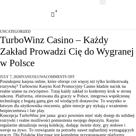
Home
0
Services
UNCATEGORIZED
Pricing
TurboWinz Casino – Każdy
Resources
Zakład Prowadzi Cię do Wygranej
Blog
w Polsce
Legal Health Test
JULY 7, 2026
IYANUOLUWA
COMMENTS OFF
Login
Poszukujesz kasyna online, które oferuje coś więcej niż tylko krótkotrwałą
rozrywkę?
Turbowinz Kasyno Kod Promocyjny
Casino kładzie nacisk na
realne szanse na zwycięstwo. Tutaj każdy zakład to konkretny krok w stronę
sukcesu. Platforma, oferowana dla graczy w Polsce, integrowa współczesnę
technologię z bogatą gamą gier od wiodących dostawców. To wszystko w
łatwym dla użytkownika otoczeniu, gdzie emocje gry stykają z wrażeniem
bezpieczeństwa i fair play.
Koncepcja TurboWinz jest jasna: gracz powinien mieć stały dostęp do solidnej
rozrywki i realne możliwości pomnożenia swojego depozytu. Kasyno
regularnie aktualizuje swoją kolekcję, dodając świeże sloty, gry stołowe i
wersje na żywo. To rozwiązanie na potrzeby nawet najbardziej wymagających
graczy. Dla Polaków kluczowe jest kompletne przystosowanie platformy.