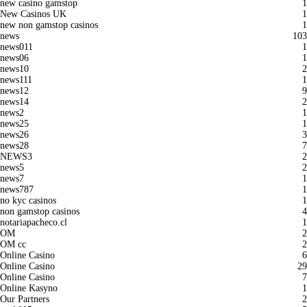
new casino gamstop
1
New Casinos UK
1
new non gamstop casinos
1
news
103
news011
1
news06
1
news10
2
news111
1
news12
9
news14
2
news2
1
news25
1
news26
3
news28
7
NEWS3
2
news5
2
news7
1
news787
1
no kyc casinos
1
non gamstop casinos
4
notariapacheco.cl
1
OM
2
OM cc
2
Online Casino
6
Online Casino
29
Online Casino
7
Online Kasyno
1
Our Partners
2