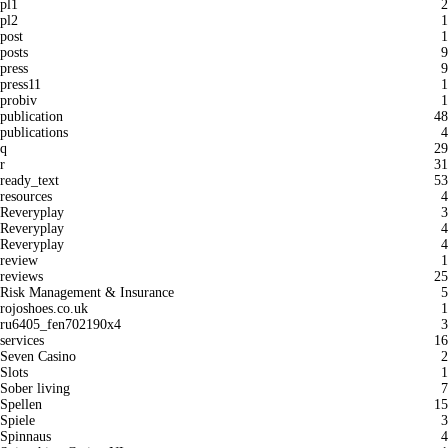
pl1
2
pl2
1
post
1
posts
9
press
9
press11
1
probiv
1
publication
48
publications
4
q
29
r
31
ready_text
53
resources
4
Reveryplay
3
Reveryplay
4
Reveryplay
4
review
1
reviews
25
Risk Management & Insurance
5
rojoshoes.co.uk
1
ru6405_fen702190x4
3
services
16
Seven Casino
2
Slots
1
Sober living
7
Spellen
15
Spiele
3
Spinnaus
4