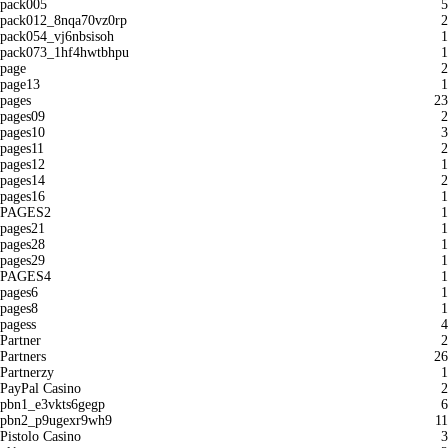
pack005
5
pack012_8nqa70vz0rp
2
pack054_vj6nbsisoh
1
pack073_1hf4hwtbhpu
1
page
2
page13
1
pages
23
pages09
2
pages10
3
pages11
2
pages12
1
pages14
2
pages16
1
PAGES2
1
pages21
1
pages28
1
pages29
1
PAGES4
1
pages6
1
pages8
1
pagess
4
Partner
2
Partners
26
Partnerzy
1
PayPal Casino
2
pbn1_e3vkts6gegp
6
pbn2_p9ugexr9wh9
11
Pistolo Casino
3