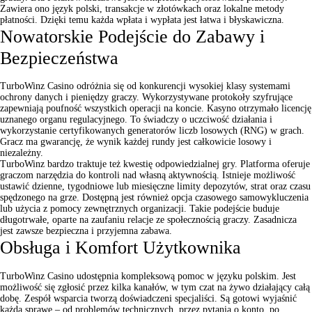
Zawiera ono język polski, transakcje w złotówkach oraz lokalne metody
płatności. Dzięki temu każda wpłata i wypłata jest łatwa i błyskawiczna.
Nowatorskie Podejście do Zabawy i
Bezpieczeństwa
TurboWinz Casino odróżnia się od konkurencji wysokiej klasy systemami
ochrony danych i pieniędzy graczy. Wykorzystywane protokoły szyfrujące
zapewniają poufność wszystkich operacji na koncie. Kasyno otrzymało licencję
uznanego organu regulacyjnego. To świadczy o uczciwość działania i
wykorzystanie certyfikowanych generatorów liczb losowych (RNG) w grach.
Gracz ma gwarancję, że wynik każdej rundy jest całkowicie losowy i
niezależny.
TurboWinz bardzo traktuje też kwestię odpowiedzialnej gry. Platforma oferuje
graczom narzędzia do kontroli nad własną aktywnością. Istnieje możliwość
ustawić dzienne, tygodniowe lub miesięczne limity depozytów, strat oraz czasu
spędzonego na grze. Dostępną jest również opcja czasowego samowykluczenia
lub użycia z pomocy zewnętrznych organizacji. Takie podejście buduje
długotrwałe, oparte na zaufaniu relacje ze społecznością graczy. Zasadnicza
jest zawsze bezpieczna i przyjemna zabawa.
Obsługa i Komfort Użytkownika
TurboWinz Casino udostępnia kompleksową pomoc w języku polskim. Jest
możliwość się zgłosić przez kilka kanałów, w tym czat na żywo działający całą
dobę. Zespół wsparcia tworzą doświadczeni specjaliści. Są gotowi wyjaśnić
każdą sprawę – od problemów technicznych, przez pytania o konto, po