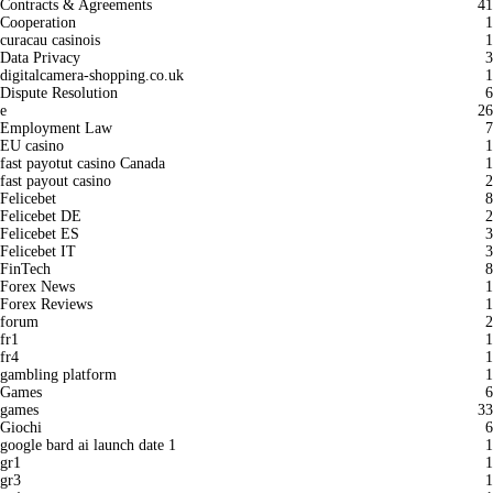
Contracts & Agreements
41
Cooperation
1
curacau casinois
1
Data Privacy
3
digitalcamera-shopping.co.uk
1
Dispute Resolution
6
e
26
Employment Law
7
EU casino
1
fast payotut casino Canada
1
fast payout casino
2
Felicebet
8
Felicebet DE
2
Felicebet ES
3
Felicebet IT
3
FinTech
8
Forex News
1
Forex Reviews
1
forum
2
fr1
1
fr4
1
gambling platform
1
Games
6
games
33
Giochi
6
google bard ai launch date 1
1
gr1
1
gr3
1