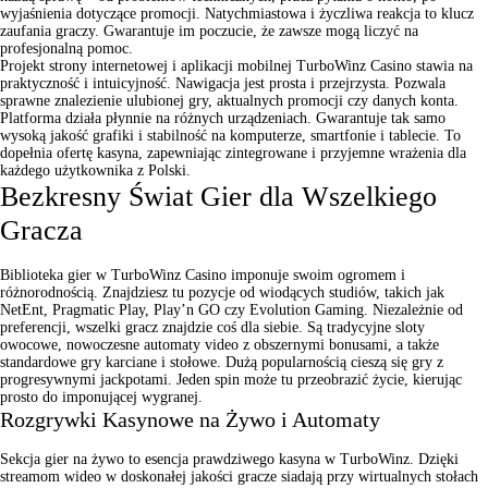
wyjaśnienia dotyczące promocji. Natychmiastowa i życzliwa reakcja to klucz
zaufania graczy. Gwarantuje im poczucie, że zawsze mogą liczyć na
profesjonalną pomoc.
Projekt strony internetowej i aplikacji mobilnej TurboWinz Casino stawia na
praktyczność i intuicyjność. Nawigacja jest prosta i przejrzysta. Pozwala
sprawne znalezienie ulubionej gry, aktualnych promocji czy danych konta.
Platforma działa płynnie na różnych urządzeniach. Gwarantuje tak samo
wysoką jakość grafiki i stabilność na komputerze, smartfonie i tablecie. To
dopełnia ofertę kasyna, zapewniając zintegrowane i przyjemne wrażenia dla
każdego użytkownika z Polski.
Bezkresny Świat Gier dla Wszelkiego
Gracza
Biblioteka gier w TurboWinz Casino imponuje swoim ogromem i
różnorodnością. Znajdziesz tu pozycje od wiodących studiów, takich jak
NetEnt, Pragmatic Play, Play’n GO czy Evolution Gaming. Niezależnie od
preferencji, wszelki gracz znajdzie coś dla siebie. Są tradycyjne sloty
owocowe, nowoczesne automaty video z obszernymi bonusami, a także
standardowe gry karciane i stołowe. Dużą popularnością cieszą się gry z
progresywnymi jackpotami. Jeden spin może tu przeobrazić życie, kierując
prosto do imponującej wygranej.
Rozgrywki Kasynowe na Żywo i Automaty
Sekcja gier na żywo to esencja prawdziwego kasyna w TurboWinz. Dzięki
streamom wideo w doskonałej jakości gracze siadają przy wirtualnych stołach