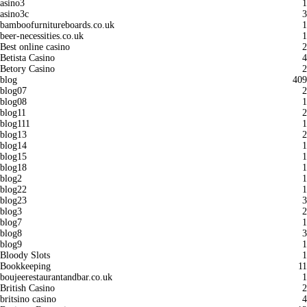
asino3
1
asino3c
3
bamboofurnitureboards.co.uk
1
beer-necessities.co.uk
1
Best online casino
2
Betista Casino
4
Betory Casino
2
blog
409
blog07
2
blog08
1
blog11
2
blog111
1
blog13
2
blog14
1
blog15
1
blog18
1
blog2
1
blog22
1
blog23
3
blog3
2
blog7
1
blog8
3
blog9
1
Bloody Slots
1
Bookkeeping
11
boujeerestaurantandbar.co.uk
1
British Casino
2
britsino casino
4