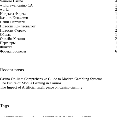
Winorio Casino
4
withdrawal casino CA
1
world
2
Индексы Форекс
1
Казино Казахстан
1
Наши Партнери
1
Новости Криптовалют
1
Новости Форекс
2
Общак
1
Онлайн Казино
2
Партнеры
1
Финтех
1
Форекс Брокеры
6
Recent posts
Casino On-line: Comprehensive Guide to Modern Gambling Systems
The Future of Mobile Gaming in Casinos
The Impact of Artificial Intelligence on Casino Gaming
Tags