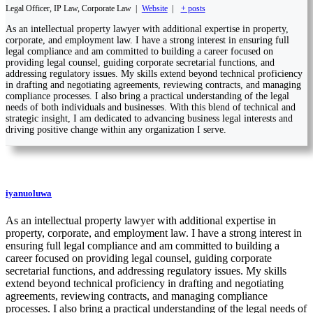
Legal Officer, IP Law, Corporate Law
|
Website
|
+ posts
As an intellectual property lawyer with additional expertise in property,
corporate, and employment law. I have a strong interest in ensuring full
legal compliance and am committed to building a career focused on
providing legal counsel, guiding corporate secretarial functions, and
addressing regulatory issues. My skills extend beyond technical proficiency
in drafting and negotiating agreements, reviewing contracts, and managing
compliance processes. I also bring a practical understanding of the legal
needs of both individuals and businesses. With this blend of technical and
strategic insight, I am dedicated to advancing business legal interests and
driving positive change within any organization I serve.
iyanuoluwa
As an intellectual property lawyer with additional expertise in
property, corporate, and employment law. I have a strong interest in
ensuring full legal compliance and am committed to building a
career focused on providing legal counsel, guiding corporate
secretarial functions, and addressing regulatory issues. My skills
extend beyond technical proficiency in drafting and negotiating
agreements, reviewing contracts, and managing compliance
processes. I also bring a practical understanding of the legal needs of