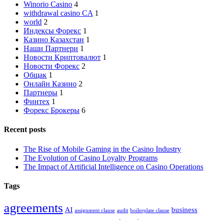
Winorio Casino
4
withdrawal casino CA
1
world
2
Индексы Форекс
1
Казино Казахстан
1
Наши Партнери
1
Новости Криптовалют
1
Новости Форекс
2
Общак
1
Онлайн Казино
2
Партнеры
1
Финтех
1
Форекс Брокеры
6
Recent posts
The Rise of Mobile Gaming in the Casino Industry
The Evolution of Casino Loyalty Programs
The Impact of Artificial Intelligence on Casino Operations
Tags
agreements
AI
business
assignment clause
audit
boilerplate clause