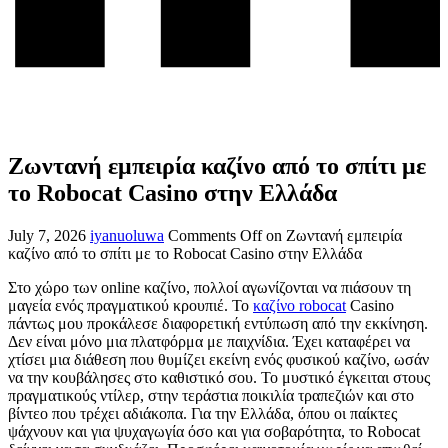
Ζωντανή εμπειρία καζίνο από το σπίτι με
το Robocat Casino στην Ελλάδα
July 7, 2026
iyanuoluwa
Comments Off
on Ζωντανή εμπειρία
καζίνο από το σπίτι με το Robocat Casino στην Ελλάδα
Στο χώρο των online καζίνο, πολλοί αγωνίζονται να πιάσουν τη
μαγεία ενός πραγματικού κρουπιέ. Το
καζίνο robocat
Casino
πάντως μου προκάλεσε διαφορετική εντύπωση από την εκκίνηση.
Δεν είναι μόνο μια πλατφόρμα με παιχνίδια. Έχει καταφέρει να
χτίσει μια διάθεση που θυμίζει εκείνη ενός φυσικού καζίνο, ωσάν
να την κουβάλησες στο καθιστικό σου. Το μυστικό έγκειται στους
πραγματικούς ντίλερ, στην τεράστια ποικιλία τραπεζιών και στο
βίντεο που τρέχει αδιάκοπα. Για την Ελλάδα, όπου οι παίκτες
ψάχνουν και για ψυχαγωγία όσο και για σοβαρότητα, το Robocat