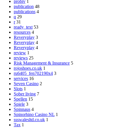
probiv
1
publication
48
publications
4
q
29
r
31
ready_text
53
resources
4
Reveryplay
3
Reveryplay
4
Reveryplay
4
review
1
reviews
25
Risk Management & Insurance
5
rojoshoes.co.uk
1
ru6405_fen702190x4
3
services
16
Seven Casino
2
Slots
1
Sober living
7
Spellen
15
Spiele
3
Spinnaus
4
Spinorhino Casino NL
1
ssswalesltd.co.uk
1
Tax
1