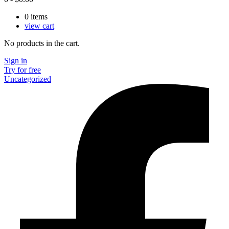
0
items
view cart
No products in the cart.
Sign in
Try for free
Uncategorized