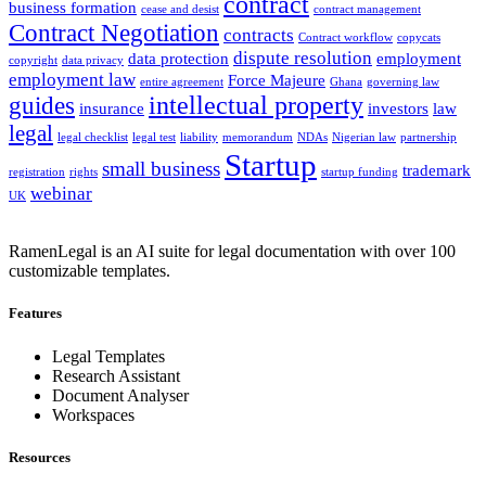
contract
business formation
cease and desist
contract management
Contract Negotiation
contracts
Contract workflow
copycats
dispute resolution
data protection
employment
copyright
data privacy
employment law
Force Majeure
entire agreement
Ghana
governing law
intellectual property
guides
insurance
investors
law
legal
legal checklist
legal test
liability
memorandum
NDAs
Nigerian law
partnership
Startup
small business
trademark
registration
rights
startup funding
webinar
UK
RamenLegal is an AI suite for legal documentation with over 100
customizable templates.
Features
Legal Templates
Research Assistant
Document Analyser
Workspaces
Resources