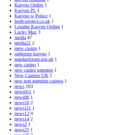
Kasyno Online
1
Kasyno PL
1
Kasyno w Polsce
1
leedr-project.co.uk
1
Legalne Kasyno Online
1
Lucky Max
3
media
47
media22
2
mew casino
1
najlepsze kasyno
1
natplanforum.org.uk
1
new casino
1
new casino gamstop
1
New Casinos UK
1
new non gamstop casinos
1
news
103
news011
1
news06
1
news10
2
news111
1
news12
9
news14
2
news2
1
news25
1