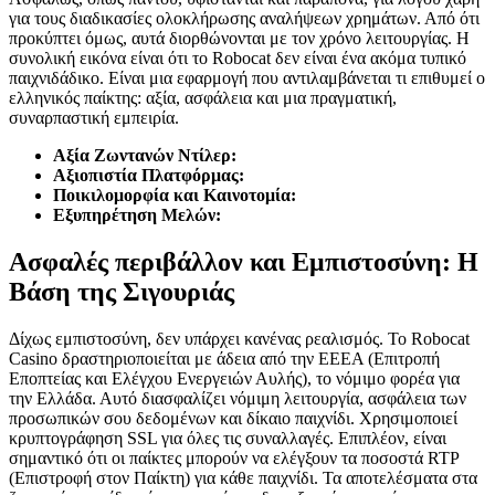
για τους διαδικασίες ολοκλήρωσης αναλήψεων χρημάτων. Από ότι
προκύπτει όμως, αυτά διορθώνονται με τον χρόνο λειτουργίας. Η
συνολική εικόνα είναι ότι το Robocat δεν είναι ένα ακόμα τυπικό
παιχνιδάδικο. Είναι μια εφαρμογή που αντιλαμβάνεται τι επιθυμεί ο
ελληνικός παίκτης: αξία, ασφάλεια και μια πραγματική,
συναρπαστική εμπειρία.
Αξία Ζωντανών Ντίλερ:
Αξιοπιστία Πλατφόρμας:
Ποικιλομορφία και Καινοτομία:
Εξυπηρέτηση Μελών:
Ασφαλές περιβάλλον και Εμπιστοσύνη: Η
Βάση της Σιγουριάς
Δίχως εμπιστοσύνη, δεν υπάρχει κανένας ρεαλισμός. Το Robocat
Casino δραστηριοποιείται με άδεια από την ΕΕΕΑ (Επιτροπή
Εποπτείας και Ελέγχου Ενεργειών Αυλής), το νόμιμο φορέα για
την Ελλάδα. Αυτό διασφαλίζει νόμιμη λειτουργία, ασφάλεια των
προσωπικών σου δεδομένων και δίκαιο παιχνίδι. Χρησιμοποιεί
κρυπτογράφηση SSL για όλες τις συναλλαγές. Επιπλέον, είναι
σημαντικό ότι οι παίκτες μπορούν να ελέγξουν τα ποσοστά RTP
(Επιστροφή στον Παίκτη) για κάθε παιχνίδι. Τα αποτελέσματα στα