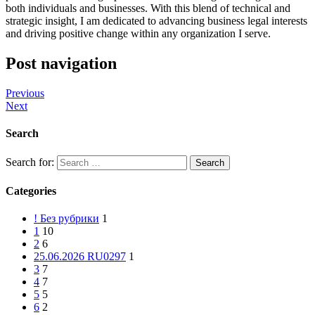
both individuals and businesses. With this blend of technical and
strategic insight, I am dedicated to advancing business legal interests
and driving positive change within any organization I serve.
Post navigation
Previous
Next
Search
Search for:
Categories
! Без рубрики
1
1
10
2
6
25.06.2026 RU0297
1
3
7
4
7
5
5
6
2