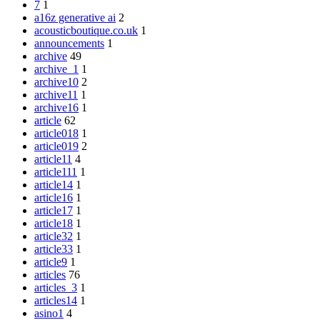
7
1
a16z generative ai
2
acousticboutique.co.uk
1
announcements
1
archive
49
archive_1
1
archive10
2
archive11
1
archive16
1
article
62
article018
1
article019
2
article11
4
article111
1
article14
1
article16
1
article17
1
article18
1
article32
1
article33
1
article9
1
articles
76
articles_3
1
articles14
1
asino1
4