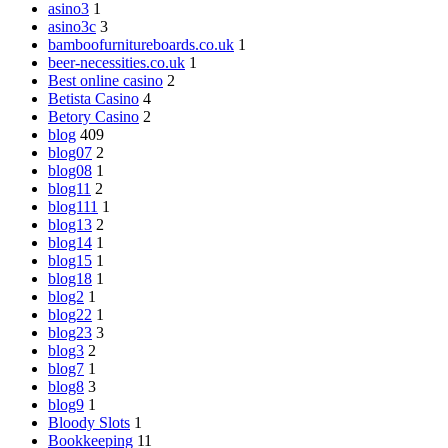
asino3
1
asino3c
3
bamboofurnitureboards.co.uk
1
beer-necessities.co.uk
1
Best online casino
2
Betista Casino
4
Betory Casino
2
blog
409
blog07
2
blog08
1
blog11
2
blog111
1
blog13
2
blog14
1
blog15
1
blog18
1
blog2
1
blog22
1
blog23
3
blog3
2
blog7
1
blog8
3
blog9
1
Bloody Slots
1
Bookkeeping
11