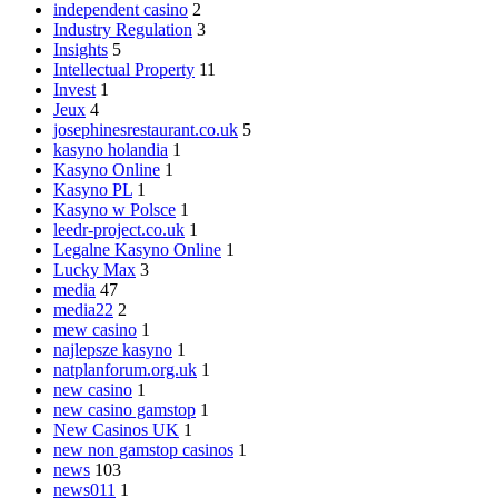
independent casino
2
Industry Regulation
3
Insights
5
Intellectual Property
11
Invest
1
Jeux
4
josephinesrestaurant.co.uk
5
kasyno holandia
1
Kasyno Online
1
Kasyno PL
1
Kasyno w Polsce
1
leedr-project.co.uk
1
Legalne Kasyno Online
1
Lucky Max
3
media
47
media22
2
mew casino
1
najlepsze kasyno
1
natplanforum.org.uk
1
new casino
1
new casino gamstop
1
New Casinos UK
1
new non gamstop casinos
1
news
103
news011
1