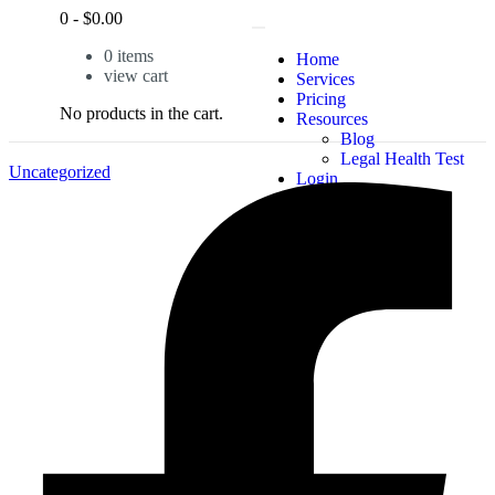
0
-
$
0.00
0
items
Home
view cart
Services
Pricing
No products in the cart.
Resources
Blog
Legal Health Test
Uncategorized
Login
X