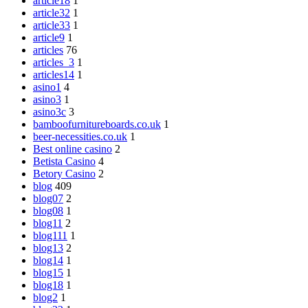
article18
1
article32
1
article33
1
article9
1
articles
76
articles_3
1
articles14
1
asino1
4
asino3
1
asino3c
3
bamboofurnitureboards.co.uk
1
beer-necessities.co.uk
1
Best online casino
2
Betista Casino
4
Betory Casino
2
blog
409
blog07
2
blog08
1
blog11
2
blog111
1
blog13
2
blog14
1
blog15
1
blog18
1
blog2
1