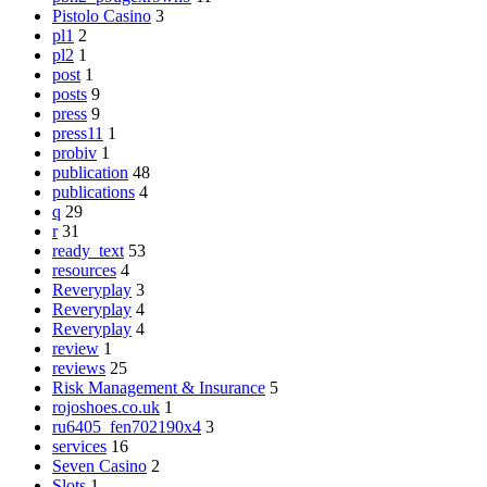
Pistolo Casino
3
pl1
2
pl2
1
post
1
posts
9
press
9
press11
1
probiv
1
publication
48
publications
4
q
29
r
31
ready_text
53
resources
4
Reveryplay
3
Reveryplay
4
Reveryplay
4
review
1
reviews
25
Risk Management & Insurance
5
rojoshoes.co.uk
1
ru6405_fen702190x4
3
services
16
Seven Casino
2
Slots
1