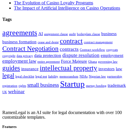
The Evolution of Casino Loyalty Programs
The Impact of Artificial Intelligence on Casino Operations
Tags
agreements
AI
business
assignment clause
audit
boilerplate clause
contract
business formation
cease and desist
contract management
Contract Negotiation
contracts
Contract workflow
copycats
dispute resolution
data protection
employment
copyright
data privacy
employment law
Force Majeure
entire agreement
Ghana
governing law
intellectual property
guides
insurance
investors
law
legal
legal checklist
legal test
liability
memorandum
NDAs
Nigerian law
partnership
Startup
small business
trademark
registration
rights
startup funding
webinar
UK
RamenLegal is an AI suite for legal documentation with over 100
customizable templates.
Features