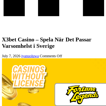
X3bet Casino – Spela När Det Passar
Varsomhelst i Sverige
July 7, 2026
iyanuoluwa
Comments Off