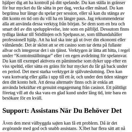
hjälper dig att ha kontroll på ditt spelande. Du kan ställa in gränser
för hur mycket du får sätta in per dag, vecka eller månad. Du kan
begränsa hur länge du spelar per session, eller så kan du stänga av
ditt konto en tid om du vill ha en längre paus. Jag rekommenderar
alla att använda dessa verktyg från början. Se dem som en bra och
smart del av din spelupplevelse, inte som en påföljd. Dessutom finns
tydliga länkar till Stödlinjen och Spelpaus.se, som tillhandahåller
professionell hjälp. Att ha kul ska inte gå ut över din ekonomi eller
välmående. Det är skönt att se ett casino som tar detta på fullaste
allvar och integrerar det i sin tjänst. Verktygen är lätta att hitta, i regel
under “Kontoinställningar” eller i en egen avdelning för spelansvar.
Du kan till exempel aktivera en påminnelse som dyker upp efter en
viss speltid, eller sätta en gräns för hur mycket du får gå back under
en period. Det mest starka verktyget är självuteslutning. Den kan
vara kortvarig eller gälla i upp till ett år, och under den tiden stänger
den ditt konto helt. Att dessa alternativ finns och är enkla att
använda bekräftar ett genuint engagemang från casinot. Ett pålitligt
företag vill att du ska vara en glad kund under lång tid, inte bara en
besökare för en kväll.
Support: Assistans När Du Behöver Det
Även den mest välbyggda sajten kan få ett problem. Då är det
avgörande med god och snabb assistans. X3bet har flera sätt att nå