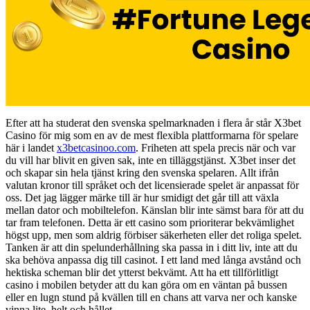
Efter att ha studerat den svenska spelmarknaden i flera år står X3bet
Casino för mig som en av de mest flexibla plattformarna för spelare
här i landet
x3betcasinoo.com
. Friheten att spela precis när och var
du vill har blivit en given sak, inte en tilläggstjänst. X3bet inser det
och skapar sin hela tjänst kring den svenska spelaren. Allt ifrån
valutan kronor till språket och det licensierade spelet är anpassat för
oss. Det jag lägger märke till är hur smidigt det går till att växla
mellan dator och mobiltelefon. Känslan blir inte sämst bara för att du
tar fram telefonen. Detta är ett casino som prioriterar bekvämlighet
högst upp, men som aldrig förbiser säkerheten eller det roliga spelet.
Tanken är att din spelunderhållning ska passa in i ditt liv, inte att du
ska behöva anpassa dig till casinot. I ett land med långa avstånd och
hektiska scheman blir det ytterst bekvämt. Att ha ett tillförlitligt
casino i mobilen betyder att du kan göra om en väntan på bussen
eller en lugn stund på kvällen till en chans att varva ner och kanske
vinna lite, helt och hållet.