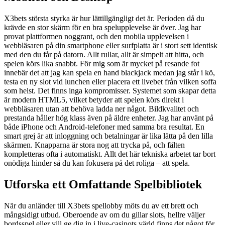
X3bets största styrka är hur lättillgängligt det är. Perioden då du
krävde en stor skärm för en bra spelupplevelse är över. Jag har
provat plattformen noggrant, och den mobila upplevelsen i
webbläsaren på din smartphone eller surfplatta är i stort sett identisk
med den du får på datorn. Allt rullar, allt är simpelt att hitta, och
spelen körs lika snabbt. För mig som är mycket på resande fot
innebär det att jag kan spela en hand blackjack medan jag står i kö,
testa en ny slot vid lunchen eller placera ett livebet från vilken soffa
som helst. Det finns inga kompromisser. Systemet som skapar detta
är modern HTML5, vilket betyder att spelen körs direkt i
webbläsaren utan att behöva ladda ner något. Bildkvalitet och
prestanda håller hög klass även på äldre enheter. Jag har använt på
både iPhone och Android-telefoner med samma bra resultat. En
smart grej är att inloggning och betalningar är lika lätta på den lilla
skärmen. Knapparna är stora nog att trycka på, och fälten
kompletteras ofta i automatiskt. Allt det här tekniska arbetet tar bort
onödiga hinder så du kan fokusera på det roliga – att spela.
Utforska ett Omfattande Spelbibliotek
När du anländer till X3bets spellobby möts du av ett brett och
mångsidigt utbud. Oberoende av om du gillar slots, hellre väljer
bordsspel eller vill ge dig in i live-casinots värld finns det något för