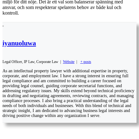
miljö för ditt nöje. Det är ett val som balanserar spänning med
ansvar, och som respekterar spelarens behov av både kul och
kontroll.
iyanuoluwa
Legal Officer, IP Law, Corporate Law
|
Website
|
+ posts
As an intellectual property lawyer with additional expertise in property,
corporate, and employment law. I have a strong interest in ensuring full
legal compliance and am committed to building a career focused on
providing legal counsel, guiding corporate secretarial functions, and
addressing regulatory issues. My skills extend beyond technical proficiency
in drafting and negotiating agreements, reviewing contracts, and managing
compliance processes. I also bring a practical understanding of the legal
needs of both individuals and businesses. With this blend of technical and
strategic insight, I am dedicated to advancing business legal interests and
driving positive change within any organization I serve.