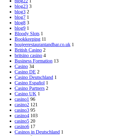
blog22
1
blog23
3
blog3
2
blog7
1
blog8
3
blog9
1
Bloody Slots
1
Bookkeeping
11
boujeerestaurantandbar.co.uk
1
British Casino
2
britsino casino
4
Business Formation
13
Casino
34
Casino DE
2
Casino Deutschland
1
Casino Español
1
Casino Partners
2
Casino UK
1
casino1
96
casino2
121
casino3
95
casino4
103
casino5
20
casino6
17
Casinos in Deutschland
1