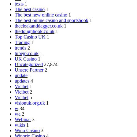
texts
1
The best casino
1
The best new online casino
1
The best online casino and sportsbook
1
thecloakanddagger.co.uk
1
thedoughhook.co.uk
1
Top Casino UK
1
Trading
1
trends
2
tubejp.co.uk
1
UK Casino
1
Uncategorized
27,874
Unsere Partner
2
update
1
updates
4
Vicibet
1
Vicibet
2
Vicibet
5
visionuk.org.uk
1
w
34
wa
2
Webinar
3
wikis
1
Wino Casino
3
Winorio Casino
4