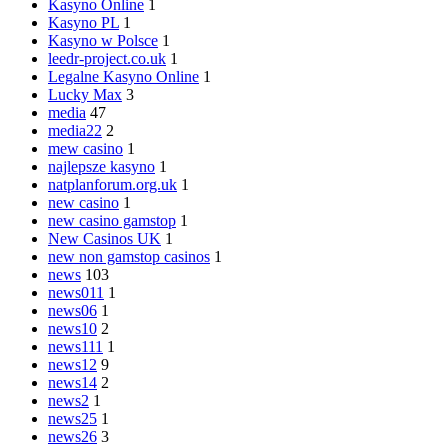
Kasyno Online
1
Kasyno PL
1
Kasyno w Polsce
1
leedr-project.co.uk
1
Legalne Kasyno Online
1
Lucky Max
3
media
47
media22
2
mew casino
1
najlepsze kasyno
1
natplanforum.org.uk
1
new casino
1
new casino gamstop
1
New Casinos UK
1
new non gamstop casinos
1
news
103
news011
1
news06
1
news10
2
news111
1
news12
9
news14
2
news2
1
news25
1
news26
3