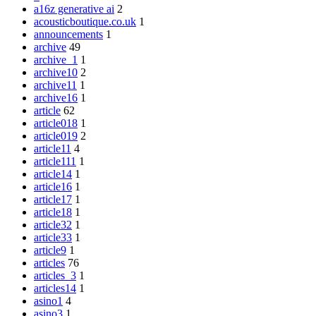
a16z generative ai
2
acousticboutique.co.uk
1
announcements
1
archive
49
archive_1
1
archive10
2
archive11
1
archive16
1
article
62
article018
1
article019
2
article11
4
article111
1
article14
1
article16
1
article17
1
article18
1
article32
1
article33
1
article9
1
articles
76
articles_3
1
articles14
1
asino1
4
asino3
1