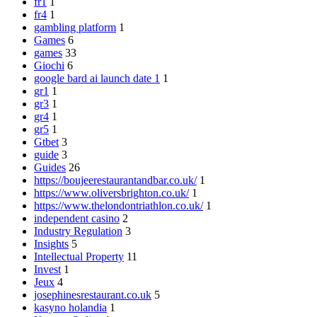
fr1
1
fr4
1
gambling platform
1
Games
6
games
33
Giochi
6
google bard ai launch date 1
1
gr1
1
gr3
1
gr4
1
gr5
1
Gtbet
3
guide
3
Guides
26
https://boujeerestaurantandbar.co.uk/
1
https://www.oliversbrighton.co.uk/
1
https://www.thelondontriathlon.co.uk/
1
independent casino
2
Industry Regulation
3
Insights
5
Intellectual Property
11
Invest
1
Jeux
4
josephinesrestaurant.co.uk
5
kasyno holandia
1