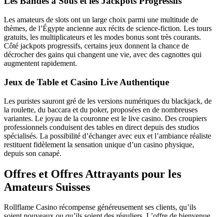
Les Bandes à Sous et les Jackpots Progressifs
Les amateurs de slots ont un large choix parmi une multitude de
thèmes, de l’Égypte ancienne aux récits de science-fiction. Les tours
gratuits, les multiplicateurs et les modes bonus sont très courants.
Côté jackpots progressifs, certains jeux donnent la chance de
décrocher des gains qui changent une vie, avec des cagnottes qui
augmentent rapidement.
Jeux de Table et Casino Live Authentique
Les puristes sauront gré de les versions numériques du blackjack, de
la roulette, du baccara et du poker, proposées en de nombreuses
variantes. Le joyau de la couronne est le live casino. Des croupiers
professionnels conduisent des tables en direct depuis des studios
spécialisés. La possibilité d’échanger avec eux et l’ambiance réaliste
restituent fidèlement la sensation unique d’un casino physique,
depuis son canapé.
Offres et Offres Attrayants pour les
Amateurs Suisses
Rollflame Casino récompense généreusement ses clients, qu’ils
soient nouveaux ou qu’ils soient des réguliers. L’offre de bienvenue