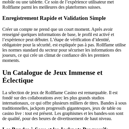
mobile ou une tablette. Ce soin de l’expérience utilisateur met
Rollflame parmi les meilleures des plateformes suisses.
Enregistrement Rapide et Validation Simple
Créer un compte ne prend que un court moment. Après avoir
renseigné quelques informations de base, le profil est activé et
l’expérience peut débuter. L’étape de vérification d’identité,
obligatoire pour la sécurité, est expliquée pas à pas. Rollflame utilise
les normes standard du secteur pour sécuriser les informations des
joueurs, ce qui crée un climat de confiance dès les premiers
moments.
Un Catalogue de Jeux Immense et
Éclectique
La sélection de jeux de Rollflame Casino est remarquable. Il est
fondé sur des collaborations avec les plus grands studios
internationaux, ce qui offre plusieurs milliers de titres. Bandes à sous
traditionnelles, jackpots progressifs gigantesques, jeux de table ou
casino live : tout est présent. Les graphismes et les bandes-son sont
de qualité, pour des heures de divertissement de haut niveau.