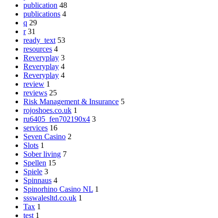
publication
48
publications
4
q
29
r
31
ready_text
53
resources
4
Reveryplay
3
Reveryplay
4
Reveryplay
4
review
1
reviews
25
Risk Management & Insurance
5
rojoshoes.co.uk
1
ru6405_fen702190x4
3
services
16
Seven Casino
2
Slots
1
Sober living
7
Spellen
15
Spiele
3
Spinnaus
4
Spinorhino Casino NL
1
ssswalesltd.co.uk
1
Tax
1
test
1