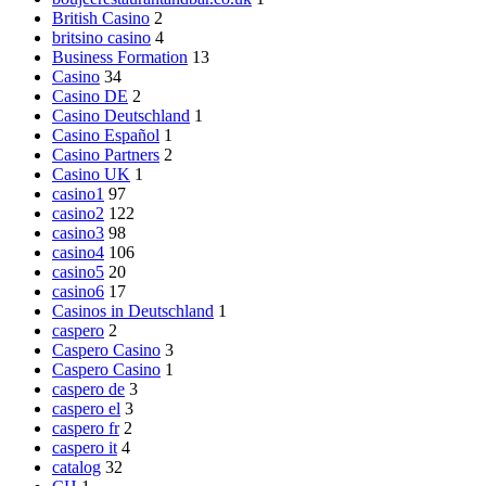
British Casino
2
britsino casino
4
Business Formation
13
Casino
34
Casino DE
2
Casino Deutschland
1
Casino Español
1
Casino Partners
2
Casino UK
1
casino1
97
casino2
122
casino3
98
casino4
106
casino5
20
casino6
17
Casinos in Deutschland
1
caspero
2
Caspero Casino
3
Caspero Casino
1
caspero de
3
caspero el
3
caspero fr
2
caspero it
4
catalog
32