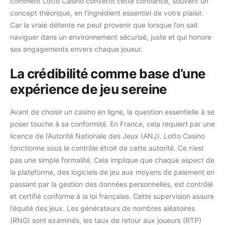
comment Lotto Casino convertit cette confiance, souvent un
concept théorique, en l’ingrédient essentiel de votre plaisir.
Car la vraie détente ne peut provenir que lorsque l’on sait
naviguer dans un environnement sécurisé, juste et qui honore
ses engagements envers chaque joueur.
La crédibilité comme base d’une
expérience de jeu sereine
Avant de choisir un casino en ligne, la question essentielle à se
poser touche à sa conformité. En France, cela requiert par une
licence de l’Autorité Nationale des Jeux (ANJ). Lotto Casino
fonctionne sous le contrôle étroit de cette autorité. Ce n’est
pas une simple formalité. Cela implique que chaque aspect de
la plateforme, des logiciels de jeu aux moyens de paiement en
passant par la gestion des données personnelles, est contrôlé
et certifié conforme à la loi française. Cette supervision assure
l’équité des jeux. Les générateurs de nombres aléatoires
(RNG) sont examinés, les taux de retour aux joueurs (RTP)