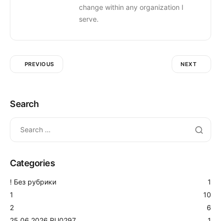
change within any organization I
serve.
PREVIOUS
NEXT
Search
Categories
! Без рубрики
1
1
10
2
6
25.06.2026 RU0297
1