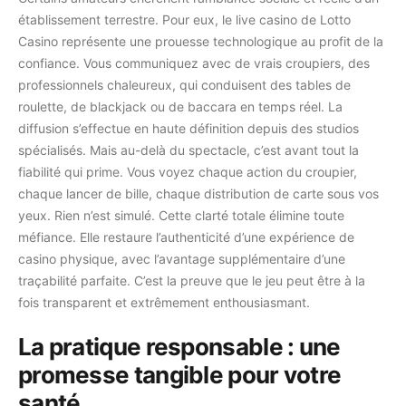
établissement terrestre. Pour eux, le live casino de Lotto
Casino représente une prouesse technologique au profit de la
confiance. Vous communiquez avec de vrais croupiers, des
professionnels chaleureux, qui conduisent des tables de
roulette, de blackjack ou de baccara en temps réel. La
diffusion s’effectue en haute définition depuis des studios
spécialisés. Mais au-delà du spectacle, c’est avant tout la
fiabilité qui prime. Vous voyez chaque action du croupier,
chaque lancer de bille, chaque distribution de carte sous vos
yeux. Rien n’est simulé. Cette clarté totale élimine toute
méfiance. Elle restaure l’authenticité d’une expérience de
casino physique, avec l’avantage supplémentaire d’une
traçabilité parfaite. C’est la preuve que le jeu peut être à la
fois transparent et extrêmement enthousiasmant.
La pratique responsable : une
promesse tangible pour votre
santé