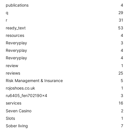
publications
4
q
29
r
31
ready_text
53
resources
4
Reveryplay
3
Reveryplay
4
Reveryplay
4
review
1
reviews
25
Risk Management & Insurance
5
rojoshoes.co.uk
1
ru6405_fen702190x4
3
services
16
Seven Casino
2
Slots
1
Sober living
7