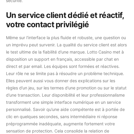
sécurité.
Un service client dédié et réactif,
votre contact privilégié
Même sur l’interface la plus fluide et robuste, une question ou
un imprévu peut survenir. La qualité du service client est alors
le test ultime de la fiabilité d’une marque. Lotto Casino met à
disposition un support en français, accessible par chat en
direct et par email. Les équipes sont formées et réactives.
Leur rôle ne se limite pas à résoudre un problème technique.
Elles peuvent aussi vous donner des explications sur les
règles d’un jeu, sur les termes d’une promotion ou sur le statut
d’une transaction. Leur disponibilité et leur professionnalisme
transforment une simple interface numérique en un service
personnalisé. Savoir qu’une aide compétente est à portée de
clic en quelques secondes, sans intermédiaire ni réponse
préprogrammée inadéquate, augmente fortement votre
sensation de protection. Cela consolide la relation de