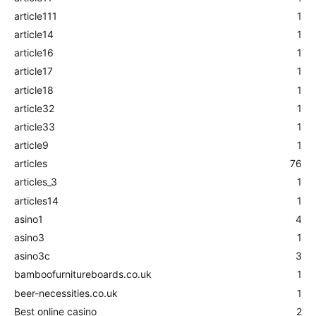
article111
1
article14
1
article16
1
article17
1
article18
1
article32
1
article33
1
article9
1
articles
76
articles_3
1
articles14
1
asino1
4
asino3
1
asino3c
3
bamboofurnitureboards.co.uk
1
beer-necessities.co.uk
1
Best online casino
2