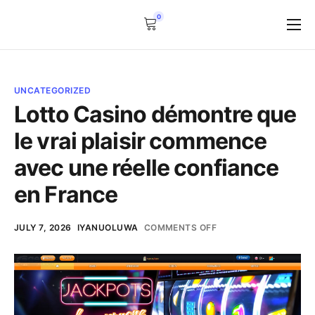
0
Home
Services
UNCATEGORIZED
Pricing
Lotto Casino démontre que
le vrai plaisir commence
Resources
avec une réelle confiance
Login
en France
JULY 7, 2026
IYANUOLUWA
COMMENTS OFF