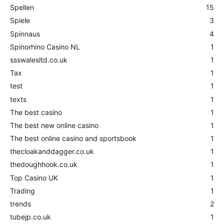
Spellen
15
Spiele
3
Spinnaus
4
Spinorhino Casino NL
1
ssswalesltd.co.uk
1
Tax
1
test
1
texts
1
The best casino
1
The best new online casino
1
The best online casino and sportsbook
1
thecloakanddagger.co.uk
1
thedoughhook.co.uk
1
Top Casino UK
1
Trading
1
trends
2
tubejp.co.uk
1