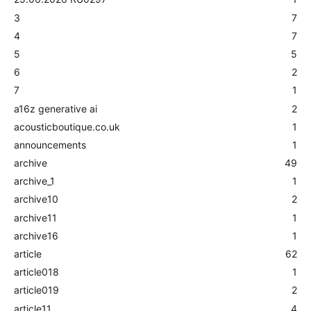
3
7
4
7
5
5
6
2
7
1
a16z generative ai
2
acousticboutique.co.uk
1
announcements
1
archive
49
archive_1
1
archive10
2
archive11
1
archive16
1
article
62
article018
1
article019
2
article11
4