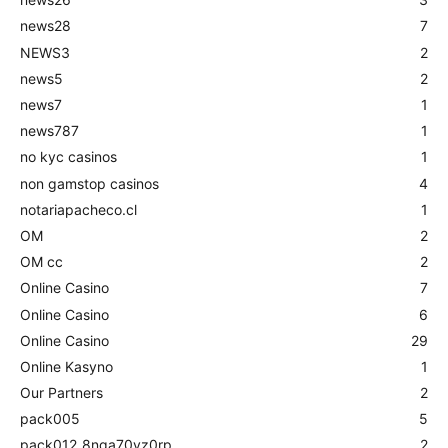
news28
7
NEWS3
2
news5
2
news7
1
news787
1
no kyc casinos
1
non gamstop casinos
4
notariapacheco.cl
1
OM
2
OM cc
2
Online Casino
7
Online Casino
6
Online Casino
29
Online Kasyno
1
Our Partners
2
pack005
5
pack012_8nqa70vz0rp
2