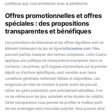
confiance que vous entretenez avec la plateforme.
Offres promotionnelles et offres
spéciales : des propositions
transparentes et bénéfiques
Les promotions de bienvenue et les offres régulières sont un
élément intéressant du jeu en ligne
lottocasinoo.com
. Elles
peuvent parfois masquer des termes complexes. Lotto Casino
applique une politique de transparence exemplaire dans ce
contexte. Les primes, qu’il s’agisse d’promotions sur le premier
dépôt ou d’actions spécifiques, sont montrés avec leurs
conditions générales nettement lisibles et disponibles. Les
exigences de mise (le montant à parier avant de pouvoir
retirer les gains potentiels) sont précisément détaillées. Il en
va de même pour les jeux autorisés et les durées de validité.
Cette transparence vous permet de profiter le meilleur parti
de ces avantages sans mauvaise surprise. Vous pouvez ainsi