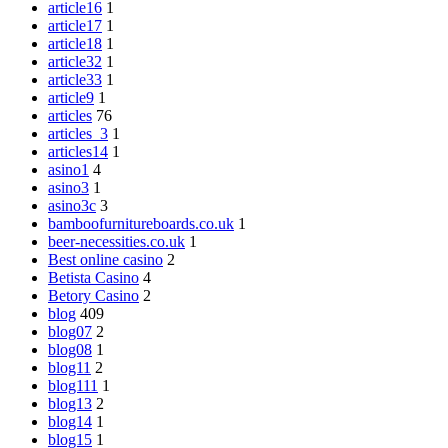
article16
1
article17
1
article18
1
article32
1
article33
1
article9
1
articles
76
articles_3
1
articles14
1
asino1
4
asino3
1
asino3c
3
bamboofurnitureboards.co.uk
1
beer-necessities.co.uk
1
Best online casino
2
Betista Casino
4
Betory Casino
2
blog
409
blog07
2
blog08
1
blog11
2
blog111
1
blog13
2
blog14
1
blog15
1