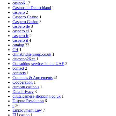
casino6
17
Casinos in Deutschland
1
caspero
2
Caspero Casino
1
Caspero Casino
3
caspero de
3
caspero el
3
caspero fr
2
caspero it
4
catalog
33
CH
1
chinabridgegroup.co.uk
1
citiescop26.ca
1
Consulting services in the UAE
2
contact
2
contacts
1
Contracts & Agreements
41
Cooperation
1
curacau casinois
1
Data Privacy
3
digitalcamera-shopping.co.uk
1
Dispute Resolution
6
e
26
Employment Law
7
EU casino
1