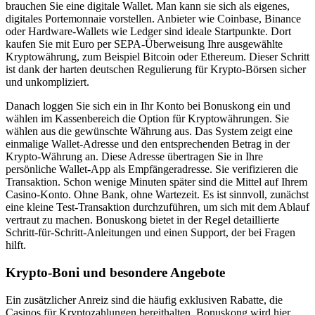
brauchen Sie eine digitale Wallet. Man kann sie sich als eigenes,
digitales Portemonnaie vorstellen. Anbieter wie Coinbase, Binance
oder Hardware-Wallets wie Ledger sind ideale Startpunkte. Dort
kaufen Sie mit Euro per SEPA-Überweisung Ihre ausgewählte
Kryptowährung, zum Beispiel Bitcoin oder Ethereum. Dieser Schritt
ist dank der harten deutschen Regulierung für Krypto-Börsen sicher
und unkompliziert.
Danach loggen Sie sich ein in Ihr Konto bei Bonuskong ein und
wählen im Kassenbereich die Option für Kryptowährungen. Sie
wählen aus die gewünschte Währung aus. Das System zeigt eine
einmalige Wallet-Adresse und den entsprechenden Betrag in der
Krypto-Währung an. Diese Adresse übertragen Sie in Ihre
persönliche Wallet-App als Empfängeradresse. Sie verifizieren die
Transaktion. Schon wenige Minuten später sind die Mittel auf Ihrem
Casino-Konto. Ohne Bank, ohne Wartezeit. Es ist sinnvoll, zunächst
eine kleine Test-Transaktion durchzuführen, um sich mit dem Ablauf
vertraut zu machen. Bonuskong bietet in der Regel detaillierte
Schritt-für-Schritt-Anleitungen und einen Support, der bei Fragen
hilft.
Krypto-Boni und besondere Angebote
Ein zusätzlicher Anreiz sind die häufig exklusiven Rabatte, die
Casinos für Kryptozahlungen bereithalten. Bonuskong wird hier