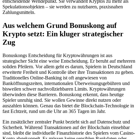
entscheidende Wendepunkt. Sie verwandelt Kryptos zu mehr als
Spekulationsobjekten – sie werden zu nutzbaren, praxisnahen
Zahlungsmitteln.
Aus welchem Grund Bonuskong auf
Krypto setzt: Ein kluger strategischer
Zug
Bonuskongs Entscheidung für Kryptowährungen ist aus
strategischer Sicht eine weise Entscheidung. Er beruht auf mehreren
soliden Pfeilern. Vor allem geht es darum, Spielern in Deutschland
erweiterte Freiheit und Kontrolle über ihre Transaktionen zu geben.
Traditionelles Online-Banking ist oft angewiesen von
Banköffnungszeiten, internationalen Überweisungsgebühren und
bisweilen schwer nachvollziehbaren Limits. Kryptowährungen
überwinden diese Barrieren. Bonuskong erkennt, dass heutige
Spieler unruhig sind. Sie wollen Gewinne direkt nutzen oder
auszahlen können. Genau das bietet die Blockchain-Technologie in
fast Echtzeit, rund um die Uhr an 365 Tagen im Jahr.
Ein zusätzlicher zentraler Punkt bezieht sich auf Datenschutz und
Sicherheit. Während Transaktionen auf der Blockchain einsehbar
sind, bleibt die individuelle Finanzhistorie des Spielers vom Casino-
Konto abgekoppelt. Es müssen keine sensiblen Bankdaten oder