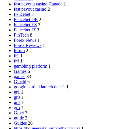
fast payotut casino Canada
1
fast payout casino
2
Felicebet
8
Felicebet DE
2
Felicebet ES
3
Felicebet IT
3
FinTech
8
Forex News
1
Forex Reviews
1
forum
2
fr1
1
fr4
1
gambling platform
1
Games
6
games
33
Giochi
6
google bard ai launch date 1
1
gr1
1
gr3
1
gr4
1
gr5
1
Gtbet
3
guide
3
Guides
26
https://boujeerestaurantandbar.co.uk/
1