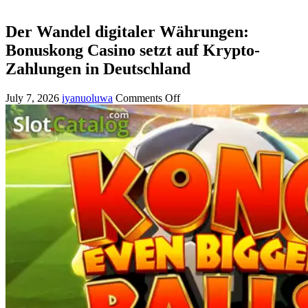
Der Wandel digitaler Währungen:
Bonuskong Casino setzt auf Krypto-
Zahlungen in Deutschland
on
July 7, 2026
iyanuoluwa
Comments Off
Der
Wandel
digitaler
Währungen:
Bonuskong
Casino
setzt
auf
Krypto-
Zahlungen
in
Deutschland