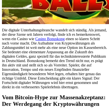
Die digitale Unterhaltungsbranche wandelt sich ständig. Als jemand,
der diese Szene seit Jahren verfolgt, finde ich es bemerkenswert,
wenn ein Casino wie
Casino Bonuskong
einen so klaren Schritt
nach vorne macht. Die Aufnahme von Kryptowährungen als
Zahlungsmittel ist weit mehr als eine neue Option im Kassenbereich.
Sie bedeutet eine elementare Anpassung an die Zukunft des
digitalen Geldes, ganz speziell für das technikinteressierte Publikum
in Deutschland. Bonuskong bemerkt den Trend nicht nur, es prägt
ihn aktiv mit und stellt sich so als Vorreiter. Spieler, die auf
Innovation, Tempo und ein neues Empfinden finanzieller
Eigenständigkeit besonderen Wert legen, erhalten hier genau das
richtige Umfeld. Diese Entscheidung gibt ein klares Signal: Der
Fortschritt digitaler Währungen wird hier ernst genommen und
direkt in ein verbessertes Spielerlebnis übertragen.
Vom Bitcoin-Hype zur Massenakzeptanz:
Der Werdegang der Kryptowährungen