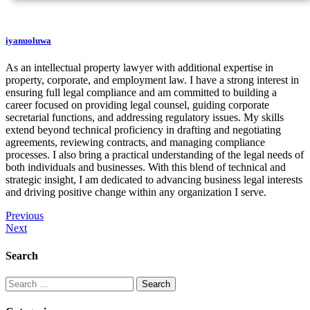
iyanuoluwa
As an intellectual property lawyer with additional expertise in
property, corporate, and employment law. I have a strong interest in
ensuring full legal compliance and am committed to building a
career focused on providing legal counsel, guiding corporate
secretarial functions, and addressing regulatory issues. My skills
extend beyond technical proficiency in drafting and negotiating
agreements, reviewing contracts, and managing compliance
processes. I also bring a practical understanding of the legal needs of
both individuals and businesses. With this blend of technical and
strategic insight, I am dedicated to advancing business legal interests
and driving positive change within any organization I serve.
Post
Previous
Next
navigation
Search
Search
for: