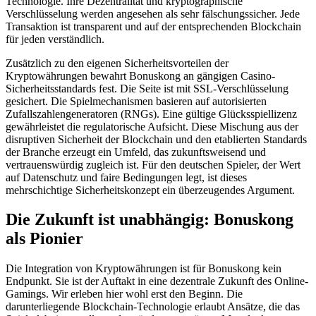
Technologie. Ihre Dezentralität und kryptographische
Verschlüsselung werden angesehen als sehr fälschungssicher. Jede
Transaktion ist transparent und auf der entsprechenden Blockchain
für jeden verständlich.
Zusätzlich zu den eigenen Sicherheitsvorteilen der
Kryptowährungen bewahrt Bonuskong an gängigen Casino-
Sicherheitsstandards fest. Die Seite ist mit SSL-Verschlüsselung
gesichert. Die Spielmechanismen basieren auf autorisierten
Zufallszahlengeneratoren (RNGs). Eine gültige Glücksspiellizenz
gewährleistet die regulatorische Aufsicht. Diese Mischung aus der
disruptiven Sicherheit der Blockchain und den etablierten Standards
der Branche erzeugt ein Umfeld, das zukunftsweisend und
vertrauenswürdig zugleich ist. Für den deutschen Spieler, der Wert
auf Datenschutz und faire Bedingungen legt, ist dieses
mehrschichtige Sicherheitskonzept ein überzeugendes Argument.
Die Zukunft ist unabhängig: Bonuskong
als Pionier
Die Integration von Kryptowährungen ist für Bonuskong kein
Endpunkt. Sie ist der Auftakt in eine dezentrale Zukunft des Online-
Gamings. Wir erleben hier wohl erst den Beginn. Die
darunterliegende Blockchain-Technologie erlaubt Ansätze, die das