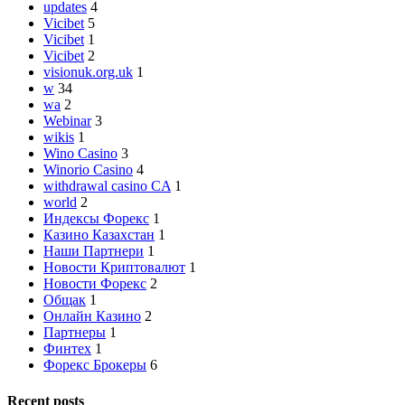
updates
4
Vicibet
5
Vicibet
1
Vicibet
2
visionuk.org.uk
1
w
34
wa
2
Webinar
3
wikis
1
Wino Casino
3
Winorio Casino
4
withdrawal casino CA
1
world
2
Индексы Форекс
1
Казино Казахстан
1
Наши Партнери
1
Новости Криптовалют
1
Новости Форекс
2
Общак
1
Онлайн Казино
2
Партнеры
1
Финтех
1
Форекс Брокеры
6
Recent posts