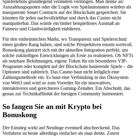
Spielerlebnis grundlegend verändern vermögen. Man denke an:
Auszahlungsquoten oder die Logik von Spielautomaten würden als
transparente Smart Contracts auf der Blockchain gespeichert. Sie
könnten für jeden nachvollziehbar und durch das Casino nicht
manipulierbar. Das würde ein bisher beispielloses Ausmaß an
Fairness und Glaubwürdigkeit etablieren.
Für den einheimischen Markt, wo Transparenz und Spielerschutz
einen großen Rang haben, sind solche Perspektiven enorm wertvoll.
Bonuskong platziert sich mit der aktuellen Integration perfekt, um
solche zukünftigen Entwicklungen als Erste zu realisieren. Ob NFTs
als nutzbare Belohnungen, eigene Token für ein besonderes VIP-
Programm oder komplett auf der Blockchain basierende Spiele – die
Optionen sind zahlreich. Das Casino baut nicht lediglich eine
Zahlungsmethode ein. Es baut eine Verbindung in das Ökosystem
von Web3 und wird so zum Vorreiter für ein innovatives,
interaktiveres und gerechteres Gaming-Zeitalter. Ein Abschnitt, das
genau zur Technikaffinität der hiesigen Community harmoniert.
So fangen Sie an mit Krypto bei
Bonuskong
Der Einstieg wirkt auf Neulinge eventuell abschreckend. Das
Verfahren ist heute allerdings einfacher als man denkt. Zuerst