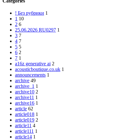
Categories
! Без рубрики
1
1
10
2
6
25.06.2026 RU0297
1
3
7
4
7
5
5
6
2
7
1
a16z generative ai
2
acousticboutique.co.uk
1
announcements
1
archive
49
archive_1
1
archive10
2
archive11
1
archive16
1
article
62
article018
1
article019
2
article11
4
article111
1
article14
1