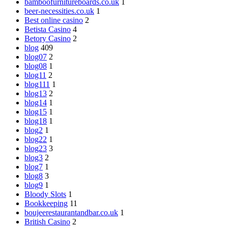
bamboofurnitureboards.co.uk
1
beer-necessities.co.uk
1
Best online casino
2
Betista Casino
4
Betory Casino
2
blog
409
blog07
2
blog08
1
blog11
2
blog111
1
blog13
2
blog14
1
blog15
1
blog18
1
blog2
1
blog22
1
blog23
3
blog3
2
blog7
1
blog8
3
blog9
1
Bloody Slots
1
Bookkeeping
11
boujeerestaurantandbar.co.uk
1
British Casino
2