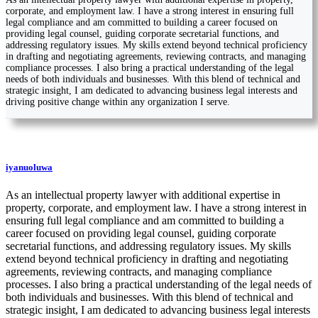
corporate, and employment law. I have a strong interest in ensuring full
legal compliance and am committed to building a career focused on
providing legal counsel, guiding corporate secretarial functions, and
addressing regulatory issues. My skills extend beyond technical proficiency
in drafting and negotiating agreements, reviewing contracts, and managing
compliance processes. I also bring a practical understanding of the legal
needs of both individuals and businesses. With this blend of technical and
strategic insight, I am dedicated to advancing business legal interests and
driving positive change within any organization I serve.
iyanuoluwa
As an intellectual property lawyer with additional expertise in
property, corporate, and employment law. I have a strong interest in
ensuring full legal compliance and am committed to building a
career focused on providing legal counsel, guiding corporate
secretarial functions, and addressing regulatory issues. My skills
extend beyond technical proficiency in drafting and negotiating
agreements, reviewing contracts, and managing compliance
processes. I also bring a practical understanding of the legal needs of
both individuals and businesses. With this blend of technical and
strategic insight, I am dedicated to advancing business legal interests