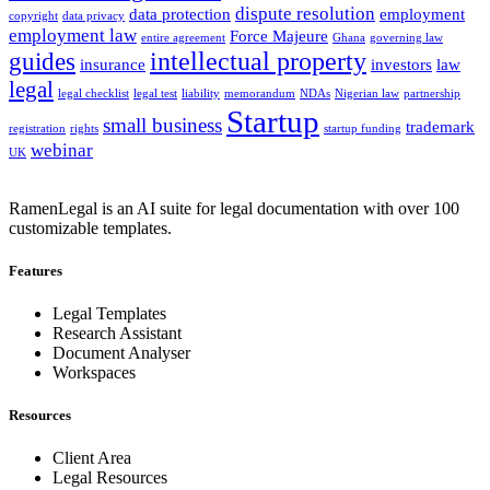
dispute resolution
data protection
employment
copyright
data privacy
employment law
Force Majeure
entire agreement
Ghana
governing law
intellectual property
guides
insurance
investors
law
legal
legal checklist
legal test
liability
memorandum
NDAs
Nigerian law
partnership
Startup
small business
trademark
registration
rights
startup funding
webinar
UK
RamenLegal is an AI suite for legal documentation with over 100
customizable templates.
Features
Legal Templates
Research Assistant
Document Analyser
Workspaces
Resources
Client Area
Legal Resources