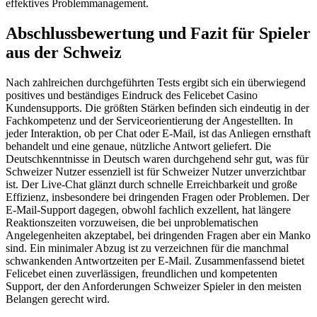
effektives Problemmanagement.
Abschlussbewertung und Fazit für Spieler
aus der Schweiz
Nach zahlreichen durchgeführten Tests ergibt sich ein überwiegend
positives und beständiges Eindruck des Felicebet Casino
Kundensupports. Die größten Stärken befinden sich eindeutig in der
Fachkompetenz und der Serviceorientierung der Angestellten. In
jeder Interaktion, ob per Chat oder E-Mail, ist das Anliegen ernsthaft
behandelt und eine genaue, nützliche Antwort geliefert. Die
Deutschkenntnisse in Deutsch waren durchgehend sehr gut, was für
Schweizer Nutzer essenziell ist für Schweizer Nutzer unverzichtbar
ist. Der Live-Chat glänzt durch schnelle Erreichbarkeit und große
Effizienz, insbesondere bei dringenden Fragen oder Problemen. Der
E-Mail-Support dagegen, obwohl fachlich exzellent, hat längere
Reaktionszeiten vorzuweisen, die bei unproblematischen
Angelegenheiten akzeptabel, bei dringenden Fragen aber ein Manko
sind. Ein minimaler Abzug ist zu verzeichnen für die manchmal
schwankenden Antwortzeiten per E-Mail. Zusammenfassend bietet
Felicebet einen zuverlässigen, freundlichen und kompetenten
Support, der den Anforderungen Schweizer Spieler in den meisten
Belangen gerecht wird.