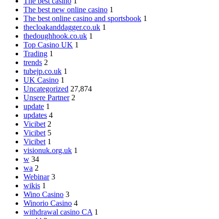
The best casino
1
The best new online casino
1
The best online casino and sportsbook
1
thecloakanddagger.co.uk
1
thedoughhook.co.uk
1
Top Casino UK
1
Trading
1
trends
2
tubejp.co.uk
1
UK Casino
1
Uncategorized
27,874
Unsere Partner
2
update
1
updates
4
Vicibet
2
Vicibet
5
Vicibet
1
visionuk.org.uk
1
w
34
wa
2
Webinar
3
wikis
1
Wino Casino
3
Winorio Casino
4
withdrawal casino CA
1