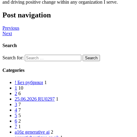
and driving positive change within any organization I serve.
Post navigation
Previous
Next
Search
Search for:
Categories
! Без рубрики
1
1
10
2
6
25.06.2026 RU0297
1
3
7
4
7
5
5
6
2
7
1
a16z generative ai
2