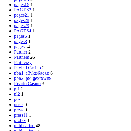
pages16
1
PAGES2
1
pages21
1
pages28
1
pages29
1
PAGES4
1
pages6
1
pages8
1
pagess
4
Partner
2
Partners
26
Partnerzy
1
PayPal Casino
2
pbn1_e3vkts6gegp
6
pbn2_p9ugexr9wh9
11
Pistolo Casino
3
pl1
2
pl2
1
post
1
posts
9
press
9
press11
1
probiv
1
publication
48
publications
4