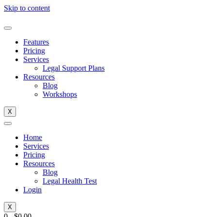
Skip to content
Features
Pricing
Services
Legal Support Plans
Resources
Blog
Workshops
X
Home
Services
Pricing
Resources
Blog
Legal Health Test
Login
X
0
-
$
0.00