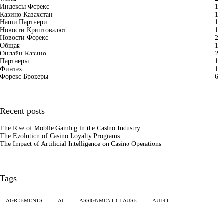
Индексы Форекс
1
Казино Казахстан
1
Наши Партнери
1
Новости Криптовалют
1
Новости Форекс
2
Общак
1
Онлайн Казино
2
Партнеры
1
Финтех
1
Форекс Брокеры
6
Recent posts
The Rise of Mobile Gaming in the Casino Industry
The Evolution of Casino Loyalty Programs
The Impact of Artificial Intelligence on Casino Operations
Tags
AGREEMENTS
AI
ASSIGNMENT CLAUSE
AUDIT