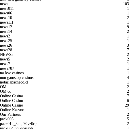
news
103
news011
1
news06
1
news10
2
news111
1
news12
9
news14
2
news2
1
news25
1
news26
3
news28
7
NEWS3
2
news5
2
news7
1
news787
1
no kyc casinos
1
non gamstop casinos
4
notariapacheco.cl
1
OM
2
OM cc
2
Online Casino
7
Online Casino
6
Online Casino
29
Online Kasyno
1
Our Partners
2
pack005
5
pack012_8nqa70vz0rp
2
pack054_vj6nbsisoh
1