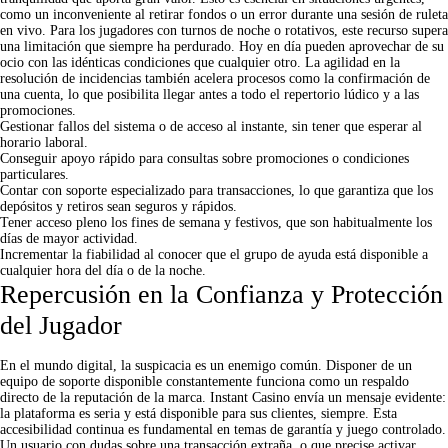
como un inconveniente al retirar fondos o un error durante una sesión de ruleta
en vivo. Para los jugadores con turnos de noche o rotativos, este recurso supera
una limitación que siempre ha perdurado. Hoy en día pueden aprovechar de su
ocio con las idénticas condiciones que cualquier otro. La agilidad en la
resolución de incidencias también acelera procesos como la confirmación de
una cuenta, lo que posibilita llegar antes a todo el repertorio lúdico y a las
promociones.
Gestionar fallos del sistema o de acceso al instante, sin tener que esperar al
horario laboral.
Conseguir apoyo rápido para consultas sobre promociones o condiciones
particulares.
Contar con soporte especializado para transacciones, lo que garantiza que los
depósitos y retiros sean seguros y rápidos.
Tener acceso pleno los fines de semana y festivos, que son habitualmente los
días de mayor actividad.
Incrementar la fiabilidad al conocer que el grupo de ayuda está disponible a
cualquier hora del día o de la noche.
Repercusión en la Confianza y Protección
del Jugador
En el mundo digital, la suspicacia es un enemigo común. Disponer de un
equipo de soporte disponible constantemente funciona como un respaldo
directo de la reputación de la marca. Instant Casino envía un mensaje evidente:
la plataforma es seria y está disponible para sus clientes, siempre. Esta
accesibilidad continua es fundamental en temas de garantía y juego controlado.
Un usuario con dudas sobre una transacción extraña, o que precise activar