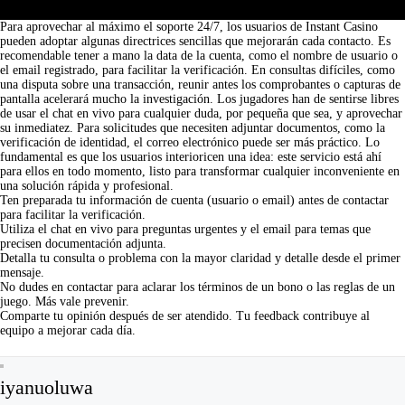
Para aprovechar al máximo el soporte 24/7, los usuarios de Instant Casino
pueden adoptar algunas directrices sencillas que mejorarán cada contacto. Es
recomendable tener a mano la data de la cuenta, como el nombre de usuario o
el email registrado, para facilitar la verificación. En consultas difíciles, como
una disputa sobre una transacción, reunir antes los comprobantes o capturas de
pantalla acelerará mucho la investigación. Los jugadores han de sentirse libres
de usar el chat en vivo para cualquier duda, por pequeña que sea, y aprovechar
su inmediatez. Para solicitudes que necesiten adjuntar documentos, como la
verificación de identidad, el correo electrónico puede ser más práctico. Lo
fundamental es que los usuarios interioricen una idea: este servicio está ahí
para ellos en todo momento, listo para transformar cualquier inconveniente en
una solución rápida y profesional.
Ten preparada tu información de cuenta (usuario o email) antes de contactar
para facilitar la verificación.
Utiliza el chat en vivo para preguntas urgentes y el email para temas que
precisen documentación adjunta.
Detalla tu consulta o problema con la mayor claridad y detalle desde el primer
mensaje.
No dudes en contactar para aclarar los términos de un bono o las reglas de un
juego. Más vale prevenir.
Comparte tu opinión después de ser atendido. Tu feedback contribuye al
equipo a mejorar cada día.
iyanuoluwa