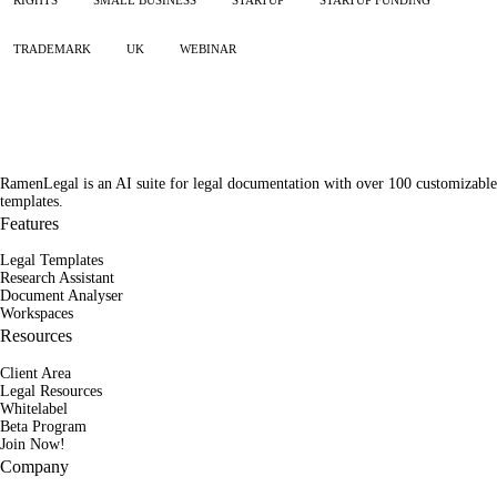
TRADEMARK
UK
WEBINAR
RamenLegal is an AI suite for legal documentation with over 100 customizable
templates.
Features
Legal Templates
Research Assistant
Document Analyser
Workspaces
Resources
Client Area
Legal Resources
Whitelabel
Beta Program
Join Now!
Company