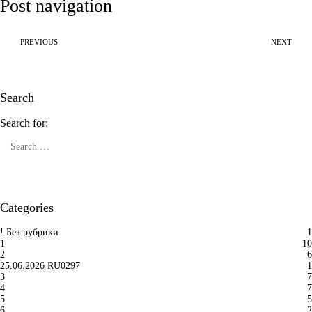
Post navigation
PREVIOUS
NEXT
Search
Search for:
Categories
! Без рубрики
1
1
10
2
6
25.06.2026 RU0297
1
3
7
4
7
5
5
6
2