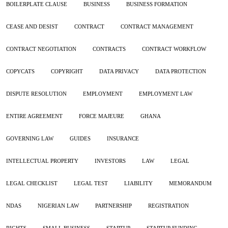
BOILERPLATE CLAUSE
BUSINESS
BUSINESS FORMATION
CEASE AND DESIST
CONTRACT
CONTRACT MANAGEMENT
CONTRACT NEGOTIATION
CONTRACTS
CONTRACT WORKFLOW
COPYCATS
COPYRIGHT
DATA PRIVACY
DATA PROTECTION
DISPUTE RESOLUTION
EMPLOYMENT
EMPLOYMENT LAW
ENTIRE AGREEMENT
FORCE MAJEURE
GHANA
GOVERNING LAW
GUIDES
INSURANCE
INTELLECTUAL PROPERTY
INVESTORS
LAW
LEGAL
LEGAL CHECKLIST
LEGAL TEST
LIABILITY
MEMORANDUM
NDAS
NIGERIAN LAW
PARTNERSHIP
REGISTRATION
RIGHTS
SMALL BUSINESS
STARTUP
STARTUP FUNDING