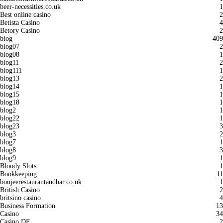
beer-necessities.co.uk
1
Best online casino
2
Betista Casino
4
Betory Casino
2
blog
409
blog07
2
blog08
1
blog11
2
blog111
1
blog13
2
blog14
1
blog15
1
blog18
1
blog2
1
blog22
1
blog23
3
blog3
2
blog7
1
blog8
3
blog9
1
Bloody Slots
1
Bookkeeping
11
boujeerestaurantandbar.co.uk
1
British Casino
2
britsino casino
4
Business Formation
13
Casino
34
Casino DE
2