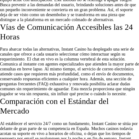
Busca prevenir a las demandas del usuario, brindando soluciones antes de que
un pequeño inconveniente se convierta en un gran problema. Así, el soporte
deja de ser visto como un desembolso y se transforma en una pieza que
distingue a la plataforma en un mercado colmado de alternativas.
Vías de Comunicación Accesibles las 24
Horas
Para abarcar todas las alternativas, Instant Casino ha desplegado una serie de
canales que ofrece a cada usuario seleccionar cómo interactuar según su
requerimiento. El chat en vivo es la columna vertebral de esta solución.
Comunica al instante con agentes especializados que atienden la mayor parte de
consultas en breve lapso. Al mismo tiempo, el servicio de correo electrónico
atiende casos que requieren más profundidad, como el envío de documentos,
conservando respuestas eficientes a cualquier hora. Además, una sección de
preguntas frecuentes (FAQ) exhaustiva y renovada posibilita aclarar dudas
comunes sin requerimiento de aguardar. Esta mezcla proporciona que ningún
jugador se vea sin respuesta, sin influir qué precise o cuándo lo necesite.
Comparación con el Estándar del
Mercado
Al establecer el servicio 24/7 como un fundamento, Instant Casino se sitúa por
delante de gran parte de su competencia en España. Muchos casinos todavía
acotan su soporte en vivo a horarios de oficina, o dejan que los tiempos de
respuesta por email se prolonguen por la noche y en fin de semana. Instant