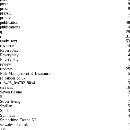
posts
9
press
9
press11
1
probiv
1
publication
48
publications
4
q
29
r
31
ready_text
53
resources
4
Reveryplay
3
Reveryplay
4
Reveryplay
4
review
1
reviews
25
Risk Management & Insurance
5
rojoshoes.co.uk
1
ru6405_fen702190x4
3
services
16
Seven Casino
2
Slots
1
Sober living
7
Spellen
15
Spiele
3
Spinnaus
4
Spinorhino Casino NL
1
ssswalesltd.co.uk
1
Tax
1