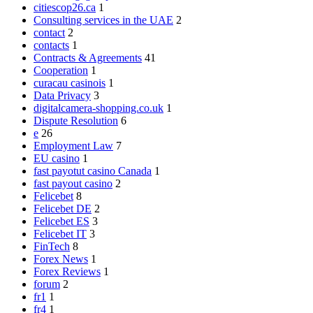
citiescop26.ca
1
Consulting services in the UAE
2
contact
2
contacts
1
Contracts & Agreements
41
Cooperation
1
curacau casinois
1
Data Privacy
3
digitalcamera-shopping.co.uk
1
Dispute Resolution
6
e
26
Employment Law
7
EU casino
1
fast payotut casino Canada
1
fast payout casino
2
Felicebet
8
Felicebet DE
2
Felicebet ES
3
Felicebet IT
3
FinTech
8
Forex News
1
Forex Reviews
1
forum
2
fr1
1
fr4
1