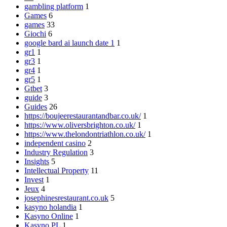
gambling platform
1
Games
6
games
33
Giochi
6
google bard ai launch date 1
1
gr1
1
gr3
1
gr4
1
gr5
1
Gtbet
3
guide
3
Guides
26
https://boujeerestaurantandbar.co.uk/
1
https://www.oliversbrighton.co.uk/
1
https://www.thelondontriathlon.co.uk/
1
independent casino
2
Industry Regulation
3
Insights
5
Intellectual Property
11
Invest
1
Jeux
4
josephinesrestaurant.co.uk
5
kasyno holandia
1
Kasyno Online
1
Kasyno PL
1