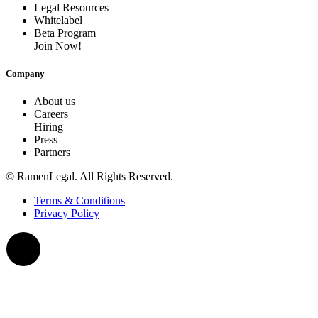
Legal Resources
Whitelabel
Beta Program
Join Now!
Company
About us
Careers
Hiring
Press
Partners
© RamenLegal. All Rights Reserved.
Terms & Conditions
Privacy Policy