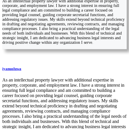
As an intellectual property lawyer with additional expertise in property,
corporate, and employment law. I have a strong interest in ensuring full
legal compliance and am committed to building a career focused on
providing legal counsel, guiding corporate secretarial functions, and
addressing regulatory issues. My skills extend beyond technical proficiency
in drafting and negotiating agreements, reviewing contracts, and managing
compliance processes. I also bring a practical understanding of the legal
needs of both individuals and businesses. With this blend of technical and
strategic insight, I am dedicated to advancing business legal interests and
driving positive change within any organization I serve.
iyanuoluwa
As an intellectual property lawyer with additional expertise in
property, corporate, and employment law. I have a strong interest in
ensuring full legal compliance and am committed to building a
career focused on providing legal counsel, guiding corporate
secretarial functions, and addressing regulatory issues. My skills
extend beyond technical proficiency in drafting and negotiating
agreements, reviewing contracts, and managing compliance
processes. I also bring a practical understanding of the legal needs of
both individuals and businesses. With this blend of technical and
strategic insight, I am dedicated to advancing business legal interests