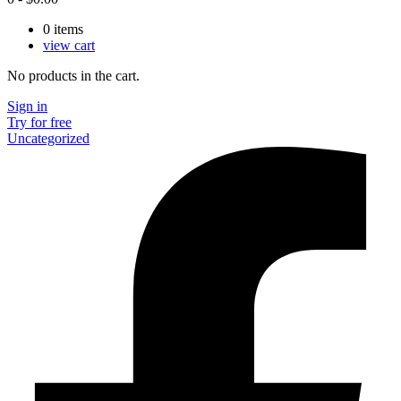
0
items
view cart
No products in the cart.
Sign in
Try for free
Uncategorized