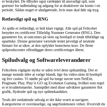
er beskyttet. De tilbyder også værktøjer til ansvarligt spil, som
grænser for indbetaling og adgang for at deaktivere sin konto i en
periode. Sådan noget er altafgørende, hvis man skal føle sig tryg.
Retfærdigt spil og RNG
At spille er retfærdigt, er helt klart vigtigt. Alle spil på Felicebet
benytter en certificeret Tilfældig Nummer Generator (RNG). Den
garanterer for, at outcomes på slots og bordspil er totalt tilfældige og
upartiske. Denne generator værende testet jævnligt af neutrale
firmaer for at sikre, at den opfylder branchens krav. De fleste
spilproducenter offentliggør deres certificeringer åbent.
Spiludvalg og Softwareleverandører
Felicebets vigtigste styrke er uden tvivl dens spilsamling. Der er
mange tusinde titler at vælge blandt, lige fra video-slots til bordspil
og live casino. Vi stødte på spil fra tunge navne som NetEnt,
Pragmatic Play, Play’n GO og Evolution Gaming, hvilket som regel
er et kvalitetsmærke. Samspillet med disse udviklere garanterer flot
grafik, flydende spil og nye spilmekanikker.
Trods det omfattende udvalg er det ikke svært at navigere.
Kategorierne er overskuelige, og søgefunktionen virker. Hvorvidt du