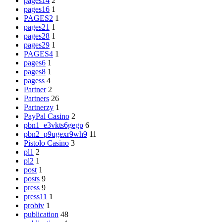
pages14
2
pages16
1
PAGES2
1
pages21
1
pages28
1
pages29
1
PAGES4
1
pages6
1
pages8
1
pagess
4
Partner
2
Partners
26
Partnerzy
1
PayPal Casino
2
pbn1_e3vkts6gegp
6
pbn2_p9ugexr9wh9
11
Pistolo Casino
3
pl1
2
pl2
1
post
1
posts
9
press
9
press11
1
probiv
1
publication
48