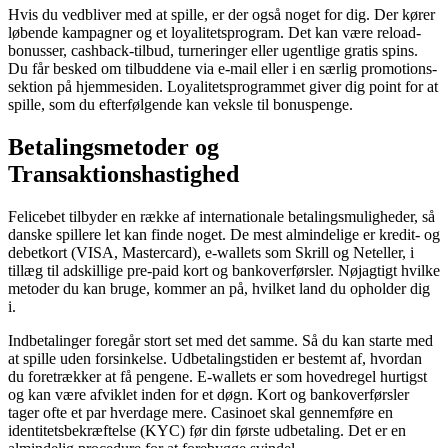
Hvis du vedbliver med at spille, er der også noget for dig. Der kører
løbende kampagner og et loyalitetsprogram. Det kan være reload-
bonusser, cashback-tilbud, turneringer eller ugentlige gratis spins.
Du får besked om tilbuddene via e-mail eller i en særlig promotions-
sektion på hjemmesiden. Loyalitetsprogrammet giver dig point for at
spille, som du efterfølgende kan veksle til bonuspenge.
Betalingsmetoder og
Transaktionshastighed
Felicebet tilbyder en række af internationale betalingsmuligheder, så
danske spillere let kan finde noget. De mest almindelige er kredit- og
debetkort (VISA, Mastercard), e-wallets som Skrill og Neteller, i
tillæg til adskillige pre-paid kort og bankoverførsler. Nøjagtigt hvilke
metoder du kan bruge, kommer an på, hvilket land du opholder dig
i.
Indbetalinger foregår stort set med det samme. Så du kan starte med
at spille uden forsinkelse. Udbetalingstiden er bestemt af, hvordan
du foretrækker at få pengene. E-wallets er som hovedregel hurtigst
og kan være afviklet inden for et døgn. Kort og bankoverførsler
tager ofte et par hverdage mere. Casinoet skal gennemføre en
identitetsbekræftelse (KYC) før din første udbetaling. Det er en