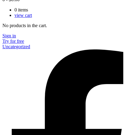
0
items
view cart
No products in the cart.
Sign in
Try for free
Uncategorized