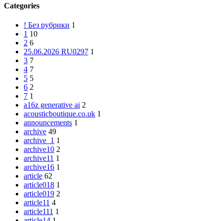
Categories
! Без рубрики
1
1
10
2
6
25.06.2026 RU0297
1
3
7
4
7
5
5
6
2
7
1
a16z generative ai
2
acousticboutique.co.uk
1
announcements
1
archive
49
archive_1
1
archive10
2
archive11
1
archive16
1
article
62
article018
1
article019
2
article11
4
article111
1
article14
1