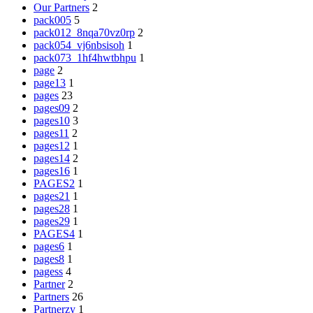
Our Partners
2
pack005
5
pack012_8nqa70vz0rp
2
pack054_vj6nbsisoh
1
pack073_1hf4hwtbhpu
1
page
2
page13
1
pages
23
pages09
2
pages10
3
pages11
2
pages12
1
pages14
2
pages16
1
PAGES2
1
pages21
1
pages28
1
pages29
1
PAGES4
1
pages6
1
pages8
1
pagess
4
Partner
2
Partners
26
Partnerzy
1