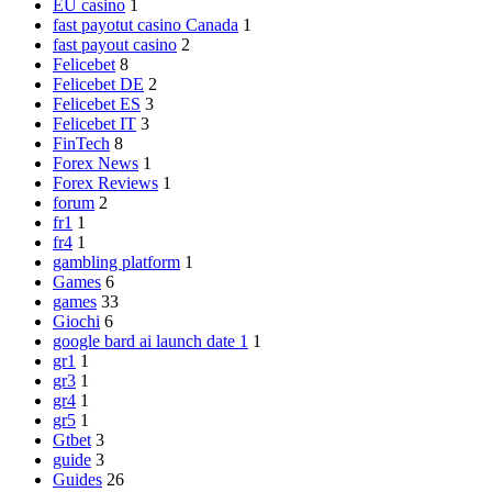
EU casino
1
fast payotut casino Canada
1
fast payout casino
2
Felicebet
8
Felicebet DE
2
Felicebet ES
3
Felicebet IT
3
FinTech
8
Forex News
1
Forex Reviews
1
forum
2
fr1
1
fr4
1
gambling platform
1
Games
6
games
33
Giochi
6
google bard ai launch date 1
1
gr1
1
gr3
1
gr4
1
gr5
1
Gtbet
3
guide
3
Guides
26