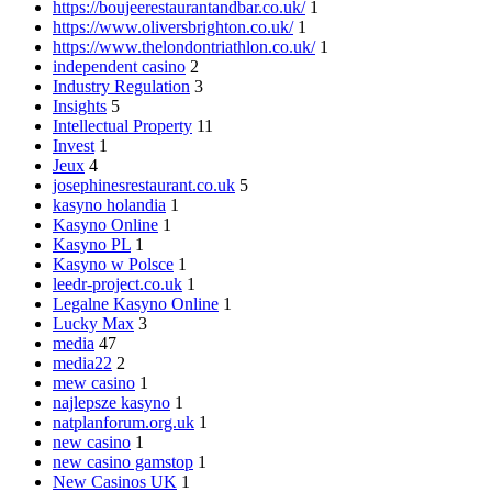
https://boujeerestaurantandbar.co.uk/
1
https://www.oliversbrighton.co.uk/
1
https://www.thelondontriathlon.co.uk/
1
independent casino
2
Industry Regulation
3
Insights
5
Intellectual Property
11
Invest
1
Jeux
4
josephinesrestaurant.co.uk
5
kasyno holandia
1
Kasyno Online
1
Kasyno PL
1
Kasyno w Polsce
1
leedr-project.co.uk
1
Legalne Kasyno Online
1
Lucky Max
3
media
47
media22
2
mew casino
1
najlepsze kasyno
1
natplanforum.org.uk
1
new casino
1
new casino gamstop
1
New Casinos UK
1