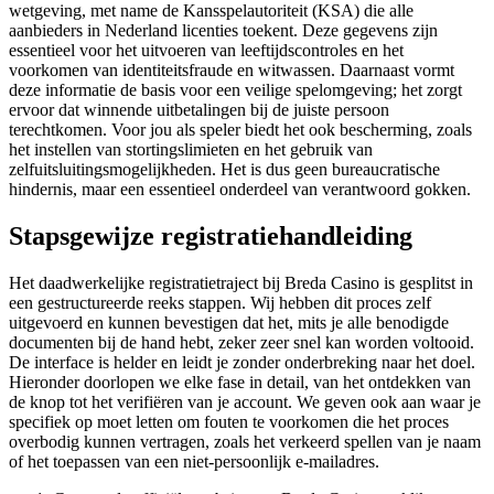
wetgeving, met name de Kansspelautoriteit (KSA) die alle
aanbieders in Nederland licenties toekent. Deze gegevens zijn
essentieel voor het uitvoeren van leeftijdscontroles en het
voorkomen van identiteitsfraude en witwassen. Daarnaast vormt
deze informatie de basis voor een veilige spelomgeving; het zorgt
ervoor dat winnende uitbetalingen bij de juiste persoon
terechtkomen. Voor jou als speler biedt het ook bescherming, zoals
het instellen van stortingslimieten en het gebruik van
zelfuitsluitingsmogelijkheden. Het is dus geen bureaucratische
hindernis, maar een essentieel onderdeel van verantwoord gokken.
Stapsgewijze registratiehandleiding
Het daadwerkelijke registratietraject bij Breda Casino is gesplitst in
een gestructureerde reeks stappen. Wij hebben dit proces zelf
uitgevoerd en kunnen bevestigen dat het, mits je alle benodigde
documenten bij de hand hebt, zeker zeer snel kan worden voltooid.
De interface is helder en leidt je zonder onderbreking naar het doel.
Hieronder doorlopen we elke fase in detail, van het ontdekken van
de knop tot het verifiëren van je account. We geven ook aan waar je
specifiek op moet letten om fouten te voorkomen die het proces
overbodig kunnen vertragen, zoals het verkeerd spellen van je naam
of het toepassen van een niet-persoonlijk e-mailadres.