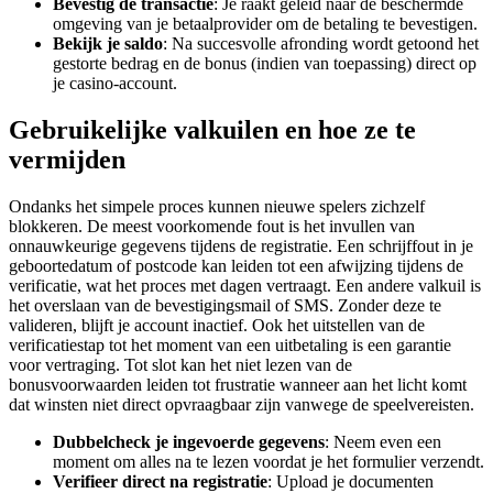
Bevestig de transactie
: Je raakt geleid naar de beschermde
omgeving van je betaalprovider om de betaling te bevestigen.
Bekijk je saldo
: Na succesvolle afronding wordt getoond het
gestorte bedrag en de bonus (indien van toepassing) direct op
je casino-account.
Gebruikelijke valkuilen en hoe ze te
vermijden
Ondanks het simpele proces kunnen nieuwe spelers zichzelf
blokkeren. De meest voorkomende fout is het invullen van
onnauwkeurige gegevens tijdens de registratie. Een schrijffout in je
geboortedatum of postcode kan leiden tot een afwijzing tijdens de
verificatie, wat het proces met dagen vertraagt. Een andere valkuil is
het overslaan van de bevestigingsmail of SMS. Zonder deze te
valideren, blijft je account inactief. Ook het uitstellen van de
verificatiestap tot het moment van een uitbetaling is een garantie
voor vertraging. Tot slot kan het niet lezen van de
bonusvoorwaarden leiden tot frustratie wanneer aan het licht komt
dat winsten niet direct opvraagbaar zijn vanwege de speelvereisten.
Dubbelcheck je ingevoerde gegevens
: Neem even een
moment om alles na te lezen voordat je het formulier verzendt.
Verifieer direct na registratie
: Upload je documenten