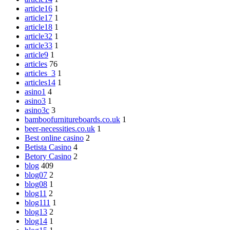
article16
1
article17
1
article18
1
article32
1
article33
1
article9
1
articles
76
articles_3
1
articles14
1
asino1
4
asino3
1
asino3c
3
bamboofurnitureboards.co.uk
1
beer-necessities.co.uk
1
Best online casino
2
Betista Casino
4
Betory Casino
2
blog
409
blog07
2
blog08
1
blog11
2
blog111
1
blog13
2
blog14
1