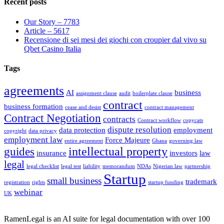
Recent posts
Our Story – 7783
Article – 5617
Recensione di sei mesi dei giochi con croupier dal vivo su
Qbet Casino Italia
Tags
agreements
AI
business
assignment clause
audit
boilerplate clause
contract
business formation
cease and desist
contract management
Contract Negotiation
contracts
Contract workflow
copycats
dispute resolution
data protection
employment
copyright
data privacy
employment law
Force Majeure
entire agreement
Ghana
governing law
intellectual property
guides
insurance
investors
law
legal
legal checklist
legal test
liability
memorandum
NDAs
Nigerian law
partnership
Startup
small business
trademark
registration
rights
startup funding
webinar
UK
RamenLegal is an AI suite for legal documentation with over 100