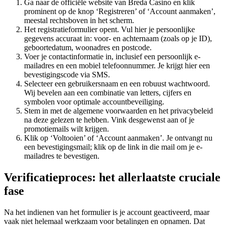
Ga naar de officiële website van Breda Casino en klik
prominent op de knop ‘Registreren’ of ‘Account aanmaken’,
meestal rechtsboven in het scherm.
Het registratieformulier opent. Vul hier je persoonlijke
gegevens accuraat in: voor- en achternaam (zoals op je ID),
geboortedatum, woonadres en postcode.
Voer je contactinformatie in, inclusief een persoonlijk e-
mailadres en een mobiel telefoonnummer. Je krijgt hier een
bevestigingscode via SMS.
Selecteer een gebruikersnaam en een robuust wachtwoord.
Wij bevelen aan een combinatie van letters, cijfers en
symbolen voor optimale accountbeveiliging.
Stem in met de algemene voorwaarden en het privacybeleid
na deze gelezen te hebben. Vink desgewenst aan of je
promotiemails wilt krijgen.
Klik op ‘Voltooien’ of ‘Account aanmaken’. Je ontvangt nu
een bevestigingsmail; klik op de link in die mail om je e-
mailadres te bevestigen.
Verificatieproces: het allerlaatste cruciale
fase
Na het indienen van het formulier is je account geactiveerd, maar
vaak niet helemaal werkzaam voor betalingen en opnamen. Dat