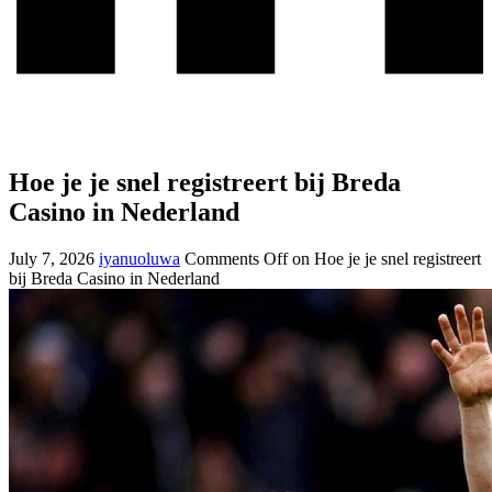
Hoe je je snel registreert bij Breda
Casino in Nederland
July 7, 2026
iyanuoluwa
Comments Off
on Hoe je je snel registreert
bij Breda Casino in Nederland