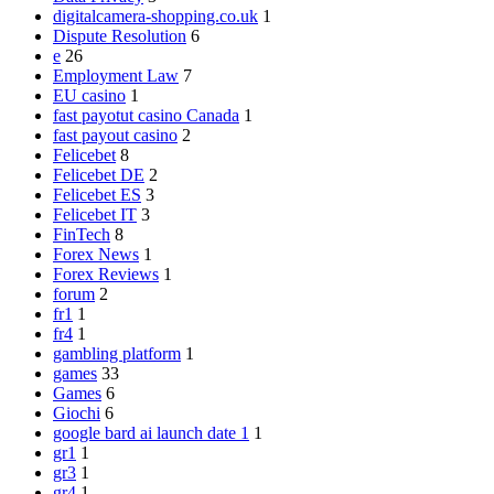
digitalcamera-shopping.co.uk
1
Dispute Resolution
6
e
26
Employment Law
7
EU casino
1
fast payotut casino Canada
1
fast payout casino
2
Felicebet
8
Felicebet DE
2
Felicebet ES
3
Felicebet IT
3
FinTech
8
Forex News
1
Forex Reviews
1
forum
2
fr1
1
fr4
1
gambling platform
1
games
33
Games
6
Giochi
6
google bard ai launch date 1
1
gr1
1
gr3
1
gr4
1