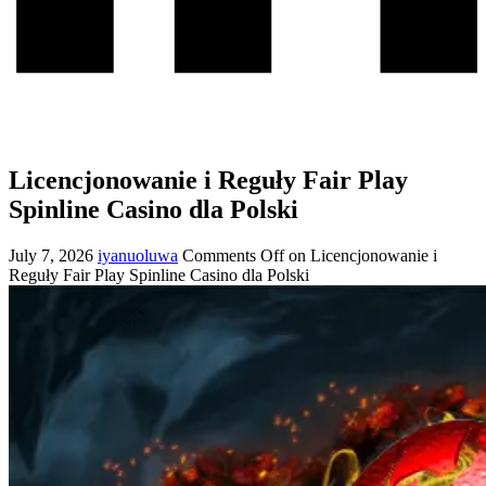
Licencjonowanie i Reguły Fair Play
Spinline Casino dla Polski
July 7, 2026
iyanuoluwa
Comments Off
on Licencjonowanie i
Reguły Fair Play Spinline Casino dla Polski