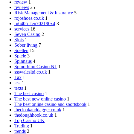
review
1
reviews
25
Risk Management & Insurance
5
rojoshoes.co.uk
1
ru6405_fen702190x4
3
services
16
Seven Casino
2
Slots
1
Sober living
7
Spellen
15
Spiele
3
Spinnaus
4
Spinorhino Casino NL
1
ssswalesltd.co.uk
1
Tax
1
test
1
texts
1
The best casino
1
The best new online casino
1
The best online casino and sportsbook
1
thecloakanddagger.co.uk
1
thedoughhook.co.uk
1
Top Casino UK
1
Trading
1
trends
2