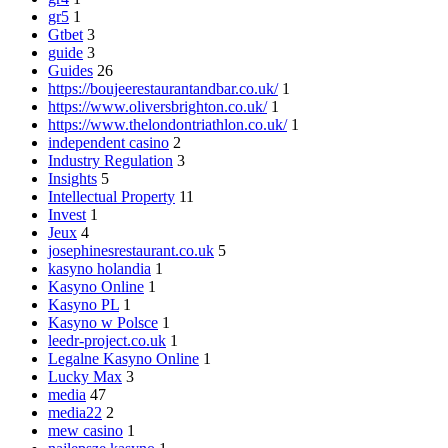
gr5
1
Gtbet
3
guide
3
Guides
26
https://boujeerestaurantandbar.co.uk/
1
https://www.oliversbrighton.co.uk/
1
https://www.thelondontriathlon.co.uk/
1
independent casino
2
Industry Regulation
3
Insights
5
Intellectual Property
11
Invest
1
Jeux
4
josephinesrestaurant.co.uk
5
kasyno holandia
1
Kasyno Online
1
Kasyno PL
1
Kasyno w Polsce
1
leedr-project.co.uk
1
Legalne Kasyno Online
1
Lucky Max
3
media
47
media22
2
mew casino
1