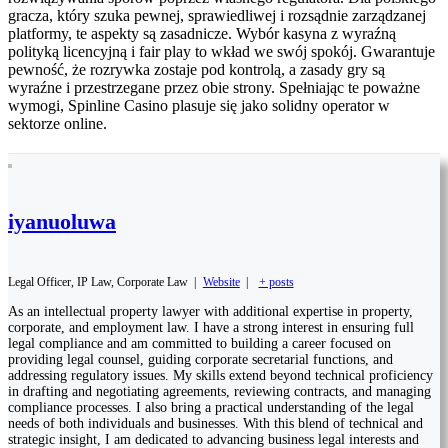
gracza, który szuka pewnej, sprawiedliwej i rozsądnie zarządzanej
platformy, te aspekty są zasadnicze. Wybór kasyna z wyraźną
polityką licencyjną i fair play to wkład we swój spokój. Gwarantuje
pewność, że rozrywka zostaje pod kontrolą, a zasady gry są
wyraźne i przestrzegane przez obie strony. Spełniając te poważne
wymogi, Spinline Casino plasuje się jako solidny operator w
sektorze online.
iyanuoluwa
Legal Officer, IP Law, Corporate Law
|
Website
|
+ posts
As an intellectual property lawyer with additional expertise in property,
corporate, and employment law. I have a strong interest in ensuring full
legal compliance and am committed to building a career focused on
providing legal counsel, guiding corporate secretarial functions, and
addressing regulatory issues. My skills extend beyond technical proficiency
in drafting and negotiating agreements, reviewing contracts, and managing
compliance processes. I also bring a practical understanding of the legal
needs of both individuals and businesses. With this blend of technical and
strategic insight, I am dedicated to advancing business legal interests and