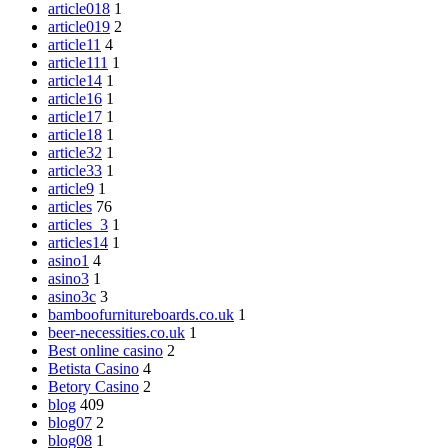
article018
1
article019
2
article11
4
article111
1
article14
1
article16
1
article17
1
article18
1
article32
1
article33
1
article9
1
articles
76
articles_3
1
articles14
1
asino1
4
asino3
1
asino3c
3
bamboofurnitureboards.co.uk
1
beer-necessities.co.uk
1
Best online casino
2
Betista Casino
4
Betory Casino
2
blog
409
blog07
2
blog08
1