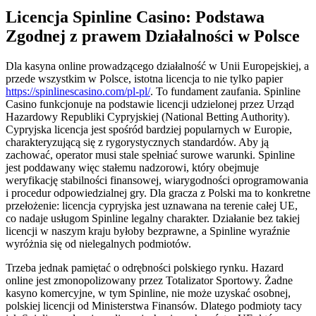
Licencja Spinline Casino: Podstawa
Zgodnej z prawem Działalności w Polsce
Dla kasyna online prowadzącego działalność w Unii Europejskiej, a
przede wszystkim w Polsce, istotna licencja to nie tylko papier
https://spinlinescasino.com/pl-pl/
. To fundament zaufania. Spinline
Casino funkcjonuje na podstawie licencji udzielonej przez Urząd
Hazardowy Republiki Cypryjskiej (National Betting Authority).
Cypryjska licencja jest spośród bardziej popularnych w Europie,
charakteryzującą się z rygorystycznych standardów. Aby ją
zachować, operator musi stale spełniać surowe warunki. Spinline
jest poddawany więc stałemu nadzorowi, który obejmuje
weryfikację stabilności finansowej, wiarygodności oprogramowania
i procedur odpowiedzialnej gry. Dla gracza z Polski ma to konkretne
przełożenie: licencja cypryjska jest uznawana na terenie całej UE,
co nadaje usługom Spinline legalny charakter. Działanie bez takiej
licencji w naszym kraju byłoby bezprawne, a Spinline wyraźnie
wyróżnia się od nielegalnych podmiotów.
Trzeba jednak pamiętać o odrębności polskiego rynku. Hazard
online jest zmonopolizowany przez Totalizator Sportowy. Żadne
kasyno komercyjne, w tym Spinline, nie może uzyskać osobnej,
polskiej licencji od Ministerstwa Finansów. Dlatego podmioty tacy