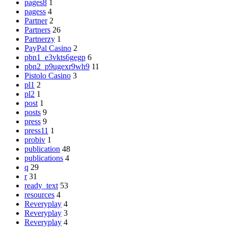
pages8
1
pagess
4
Partner
2
Partners
26
Partnerzy
1
PayPal Casino
2
pbn1_e3vkts6gegp
6
pbn2_p9ugexr9wh9
11
Pistolo Casino
3
pl1
2
pl2
1
post
1
posts
9
press
9
press11
1
probiv
1
publication
48
publications
4
q
29
r
31
ready_text
53
resources
4
Reveryplay
4
Reveryplay
3
Reveryplay
4