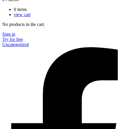
0
items
view cart
No products in the cart.
Sign in
Try for free
Uncategorized