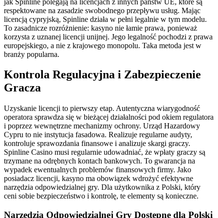
jak Spinline polegają na licencjach z innych państw UE, które są
respektowane na zasadzie swobodnego przepływu usług. Mając
licencją cypryjską, Spinline działa w pełni legalnie w tym modelu.
To zasadnicze rozróżnienie: kasyno nie łamie prawa, ponieważ
korzysta z uznanej licencji unijnej. Jego legalność pochodzi z prawa
europejskiego, a nie z krajowego monopolu. Taka metoda jest w
branży popularna.
Kontrola Regulacyjna i Zabezpieczenie
Gracza
Uzyskanie licencji to pierwszy etap. Autentyczna wiarygodność
operatora sprawdza się w bieżącej działalności pod okiem regulatora
i poprzez wewnętrzne mechanizmy ochrony. Urząd Hazardowy
Cypru to nie instytucja fasadowa. Realizuje regularne audyty,
kontroluje sprawozdania finansowe i analizuje skargi graczy.
Spinline Casino musi regularnie udowadniać, że wpłaty graczy są
trzymane na odrębnych kontach bankowych. To gwarancja na
wypadek ewentualnych problemów finansowych firmy. Jako
posiadacz licencji, kasyno ma obowiązek wdrożyć efektywne
narzędzia odpowiedzialnej gry. Dla użytkownika z Polski, który
ceni sobie bezpieczeństwo i kontrolę, te elementy są konieczne.
Narzędzia Odpowiedzialnej Gry Dostępne dla Polski