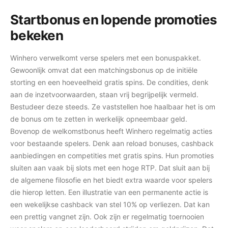
Startbonus en lopende promoties
bekeken
Winhero verwelkomt verse spelers met een bonuspakket.
Gewoonlijk omvat dat een matchingsbonus op de initiële
storting en een hoeveelheid gratis spins. De condities, denk
aan de inzetvoorwaarden, staan vrij begrijpelijk vermeld.
Bestudeer deze steeds. Ze vaststellen hoe haalbaar het is om
de bonus om te zetten in werkelijk opneembaar geld.
Bovenop de welkomstbonus heeft Winhero regelmatig acties
voor bestaande spelers. Denk aan reload bonuses, cashback
aanbiedingen en competities met gratis spins. Hun promoties
sluiten aan vaak bij slots met een hoge RTP. Dat sluit aan bij
de algemene filosofie en het biedt extra waarde voor spelers
die hierop letten. Een illustratie van een permanente actie is
een wekelijkse cashback van stel 10% op verliezen. Dat kan
een prettig vangnet zijn. Ook zijn er regelmatig toernooien