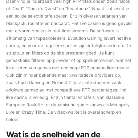
Daar vind je inderdaad veel high RTP titels onder, zoals “Book
of Dead”, “Gonzo’s Quest” en “Reactoonz”. Naast slots vind je
een solide selectie tafelspellen. Er zijn diverse varianten van
blackjack, roulette en baccarat. Het live casino is goed gevuld
met ervaren dealers in real-time streams. De software is
afkomstig van topaanbieders. Evolution Gaming levert het live
casino, en voor de reguliere spellen zijn er talrijke anderen. De
structuur en filters op de site presteren goed. Je kunt
gemakkelijk filteren op provider of op spelkenmerken, wat het
lokaliseren van games met een hoge RTP eenvoudiger maakt.
Ook zijn minder bekende maar kwalitatieve providers op,
zoals Push Gaming en NoLimit City. Zij introduceren vaak
originele gameplay met competitieve RTP percentages. Het
live casino is volledig. Er zijn tientallen tafels, van klassieke
European Roulette tot dynamische game shows als Monopoly
Live en Crazy Time. De videokwaliteit is overal scherp en
helder.
Wat is de snelheid van de