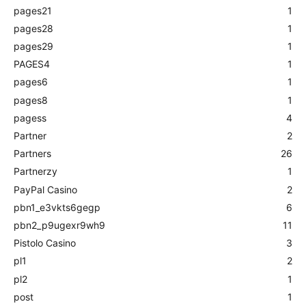
pages21
1
pages28
1
pages29
1
PAGES4
1
pages6
1
pages8
1
pagess
4
Partner
2
Partners
26
Partnerzy
1
PayPal Casino
2
pbn1_e3vkts6gegp
6
pbn2_p9ugexr9wh9
11
Pistolo Casino
3
pl1
2
pl2
1
post
1