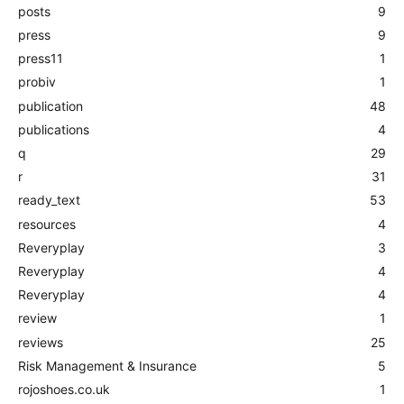
posts
9
press
9
press11
1
probiv
1
publication
48
publications
4
q
29
r
31
ready_text
53
resources
4
Reveryplay
3
Reveryplay
4
Reveryplay
4
review
1
reviews
25
Risk Management & Insurance
5
rojoshoes.co.uk
1