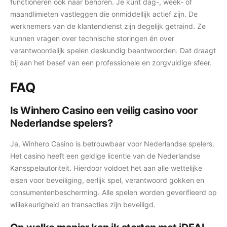
functioneren ook naar behoren. Je kunt dag-, week- of
maandlimieten vastleggen die onmiddellijk actief zijn. De
werknemers van de klantendienst zijn degelijk getraind. Ze
kunnen vragen over technische storingen én over
verantwoordelijk spelen deskundig beantwoorden. Dat draagt
bij aan het besef van een professionele en zorgvuldige sfeer.
FAQ
Is Winhero Casino een veilig casino voor
Nederlandse spelers?
Ja, Winhero Casino is betrouwbaar voor Nederlandse spelers.
Het casino heeft een geldige licentie van de Nederlandse
Kansspelautoriteit. Hierdoor voldoet het aan alle wettelijke
eisen voor beveiliging, eerlijk spel, verantwoord gokken en
consumentenbescherming. Alle spelen worden geverifieerd op
willekeurigheid en transacties zijn beveiligd.