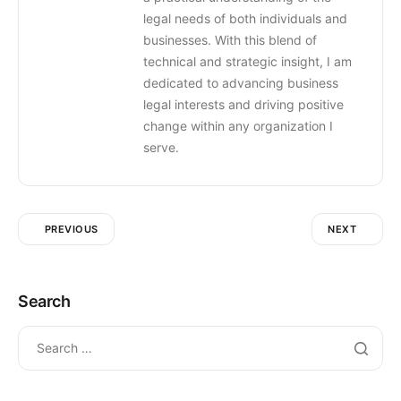
legal needs of both individuals and
businesses. With this blend of
technical and strategic insight, I am
dedicated to advancing business
legal interests and driving positive
change within any organization I
serve.
PREVIOUS
NEXT
Search