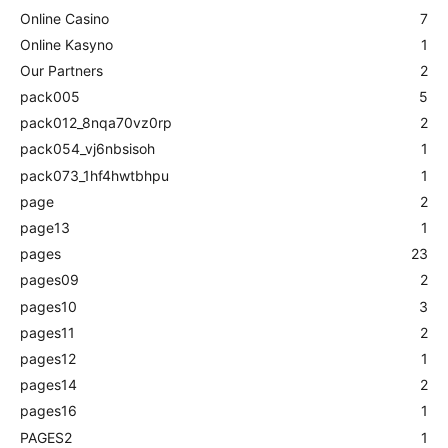
Online Casino
7
Online Kasyno
1
Our Partners
2
pack005
5
pack012_8nqa70vz0rp
2
pack054_vj6nbsisoh
1
pack073_1hf4hwtbhpu
1
page
2
page13
1
pages
23
pages09
2
pages10
3
pages11
2
pages12
1
pages14
2
pages16
1
PAGES2
1