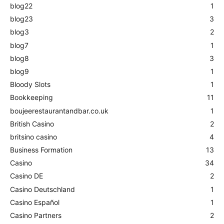
blog22
1
blog23
3
blog3
2
blog7
1
blog8
3
blog9
1
Bloody Slots
1
Bookkeeping
11
boujeerestaurantandbar.co.uk
1
British Casino
2
britsino casino
4
Business Formation
13
Casino
34
Casino DE
2
Casino Deutschland
1
Casino Español
1
Casino Partners
2