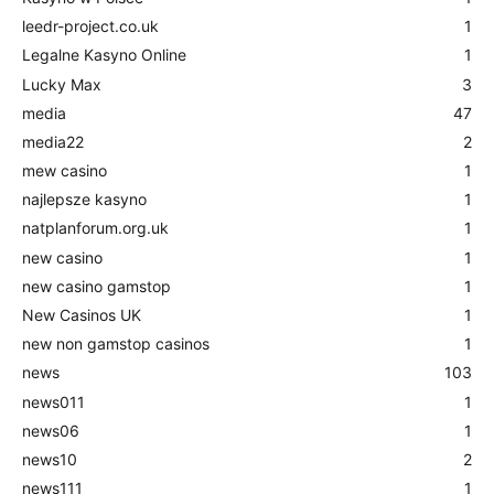
leedr-project.co.uk
1
Legalne Kasyno Online
1
Lucky Max
3
media
47
media22
2
mew casino
1
najlepsze kasyno
1
natplanforum.org.uk
1
new casino
1
new casino gamstop
1
New Casinos UK
1
new non gamstop casinos
1
news
103
news011
1
news06
1
news10
2
news111
1