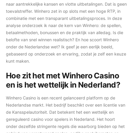
naar aantrekkelijke kansen en vlotte uitbetalingen. Dat is geen
toevalstreffer. Winhero zet in op slots met een hoge RTP, in
combinatie met een transparant uitbetalingsproces. In deze
analyse onderzoek ik naar de kern van Winhero: de spellen,
betaalmethoden, bonussen en de praktijk van alledag. Is die
belofte van snel winnen realistisch? En hoe scoort Winhero
onder de Nederlandse wet? Ik geef je een eerlijk beeld,
gebaseerd op onderzoek en ervaring, zodat je zelf een keuze
kunt maken.
Hoe zit het met Winhero Casino
en is het wettelijk in Nederland?
Winhero Casino is een recent gelanceerd platform op de
Nederlandse markt. Het bedrijf beschikt over een licentie van
de Kansspelautoriteit. Dat betekent het een wettelijk en
gereguleerd casino voor spelers in Nederland. Het hoort
onder dezelfde stringente regels die waarborg bieden op het