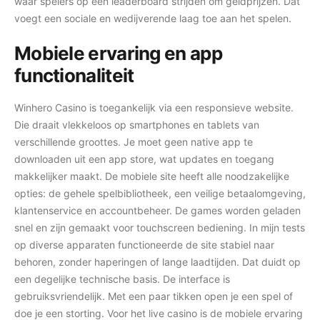
waar spelers op een leaderboard strijden om geldprijzen. Dat
voegt een sociale en wedijverende laag toe aan het spelen.
Mobiele ervaring en app
functionaliteit
Winhero Casino is toegankelijk via een responsieve website.
Die draait vlekkeloos op smartphones en tablets van
verschillende groottes. Je moet geen native app te
downloaden uit een app store, wat updates en toegang
makkelijker maakt. De mobiele site heeft alle noodzakelijke
opties: de gehele spelbibliotheek, een veilige betaalomgeving,
klantenservice en accountbeheer. De games worden geladen
snel en zijn gemaakt voor touchscreen bediening. In mijn tests
op diverse apparaten functioneerde de site stabiel naar
behoren, zonder haperingen of lange laadtijden. Dat duidt op
een degelijke technische basis. De interface is
gebruiksvriendelijk. Met een paar tikken open je een spel of
doe je een storting. Voor het live casino is de mobiele ervaring