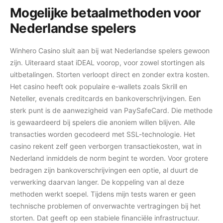
Mogelijke betaalmethoden voor
Nederlandse spelers
Winhero Casino sluit aan bij wat Nederlandse spelers gewoon
zijn. Uiteraard staat iDEAL voorop, voor zowel stortingen als
uitbetalingen. Storten verloopt direct en zonder extra kosten.
Het casino heeft ook populaire e-wallets zoals Skrill en
Neteller, evenals creditcards en bankoverschrijvingen. Een
sterk punt is de aanwezigheid van PaySafeCard. Die methode
is gewaardeerd bij spelers die anoniem willen blijven. Alle
transacties worden gecodeerd met SSL-technologie. Het
casino rekent zelf geen verborgen transactiekosten, wat in
Nederland inmiddels de norm begint te worden. Voor grotere
bedragen zijn bankoverschrijvingen een optie, al duurt de
verwerking daarvan langer. De koppeling van al deze
methoden werkt soepel. Tijdens mijn tests waren er geen
technische problemen of onverwachte vertragingen bij het
storten. Dat geeft op een stabiele financiële infrastructuur.