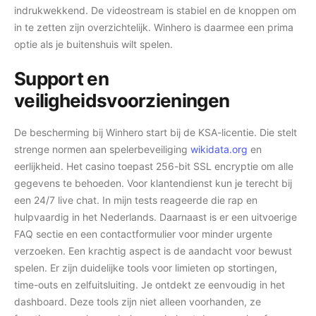
indrukwekkend. De videostream is stabiel en de knoppen om
in te zetten zijn overzichtelijk. Winhero is daarmee een prima
optie als je buitenshuis wilt spelen.
Support en
veiligheidsvoorzieningen
De bescherming bij Winhero start bij de KSA-licentie. Die stelt
strenge normen aan spelerbeveiliging
wikidata.org
en
eerlijkheid. Het casino toepast 256-bit SSL encryptie om alle
gegevens te behoeden. Voor klantendienst kun je terecht bij
een 24/7 live chat. In mijn tests reageerde die rap en
hulpvaardig in het Nederlands. Daarnaast is er een uitvoerige
FAQ sectie en een contactformulier voor minder urgente
verzoeken. Een krachtig aspect is de aandacht voor bewust
spelen. Er zijn duidelijke tools voor limieten op stortingen,
time-outs en zelfuitsluiting. Je ontdekt ze eenvoudig in het
dashboard. Deze tools zijn niet alleen voorhanden, ze