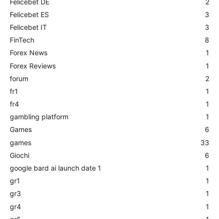
Felicebet DE
2
Felicebet ES
3
Felicebet IT
3
FinTech
8
Forex News
1
Forex Reviews
1
forum
2
fr1
1
fr4
1
gambling platform
1
Games
6
games
33
Giochi
6
google bard ai launch date 1
1
gr1
1
gr3
1
gr4
1