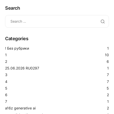
Search
Categories
! Без рубрики
1
1
10
2
6
25.06.2026 RU0297
1
3
7
4
7
5
5
6
2
7
1
a16z generative ai
2