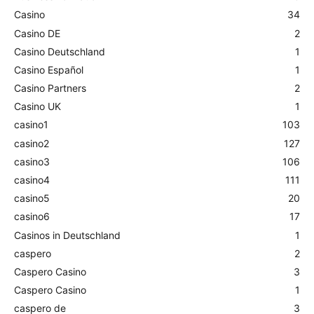
Casino
34
Casino DE
2
Casino Deutschland
1
Casino Español
1
Casino Partners
2
Casino UK
1
casino1
103
casino2
127
casino3
106
casino4
111
casino5
20
casino6
17
Casinos in Deutschland
1
caspero
2
Caspero Casino
3
Caspero Casino
1
caspero de
3