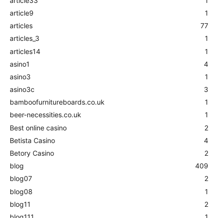
article33
1
article9
1
articles
77
articles_3
1
articles14
1
asino1
4
asino3
1
asino3c
3
bamboofurnitureboards.co.uk
1
beer-necessities.co.uk
1
Best online casino
2
Betista Casino
4
Betory Casino
2
blog
409
blog07
2
blog08
1
blog11
2
blog111
1