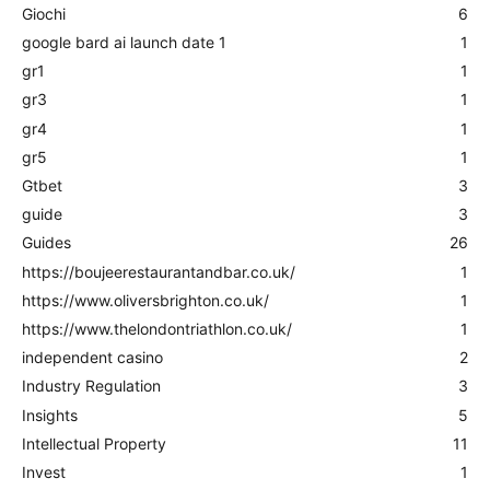
Giochi
6
google bard ai launch date 1
1
gr1
1
gr3
1
gr4
1
gr5
1
Gtbet
3
guide
3
Guides
26
https://boujeerestaurantandbar.co.uk/
1
https://www.oliversbrighton.co.uk/
1
https://www.thelondontriathlon.co.uk/
1
independent casino
2
Industry Regulation
3
Insights
5
Intellectual Property
11
Invest
1