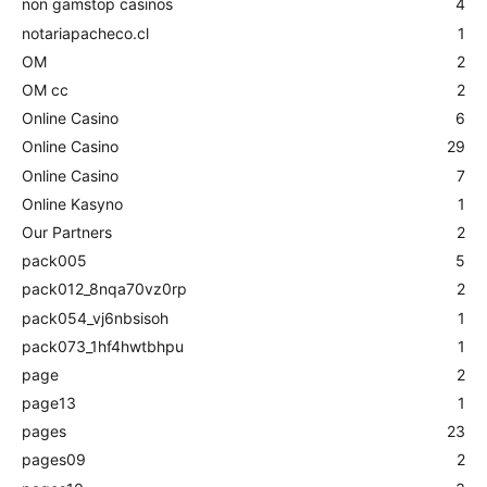
non gamstop casinos
4
notariapacheco.cl
1
OM
2
OM cc
2
Online Casino
6
Online Casino
29
Online Casino
7
Online Kasyno
1
Our Partners
2
pack005
5
pack012_8nqa70vz0rp
2
pack054_vj6nbsisoh
1
pack073_1hf4hwtbhpu
1
page
2
page13
1
pages
23
pages09
2