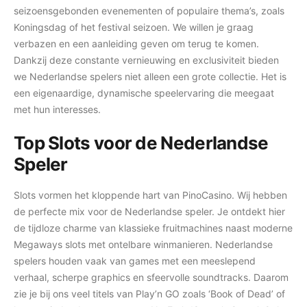
seizoensgebonden evenementen of populaire thema’s, zoals
Koningsdag of het festival seizoen. We willen je graag
verbazen en een aanleiding geven om terug te komen.
Dankzij deze constante vernieuwing en exclusiviteit bieden
we Nederlandse spelers niet alleen een grote collectie. Het is
een eigenaardige, dynamische speelervaring die meegaat
met hun interesses.
Top Slots voor de Nederlandse
Speler
Slots vormen het kloppende hart van PinoCasino. Wij hebben
de perfecte mix voor de Nederlandse speler. Je ontdekt hier
de tijdloze charme van klassieke fruitmachines naast moderne
Megaways slots met ontelbare winmanieren. Nederlandse
spelers houden vaak van games met een meeslepend
verhaal, scherpe graphics en sfeervolle soundtracks. Daarom
zie je bij ons veel titels van Play’n GO zoals ‘Book of Dead’ of