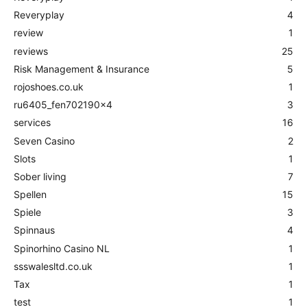
Reveryplay
4
review
1
reviews
25
Risk Management & Insurance
5
rojoshoes.co.uk
1
ru6405_fen702190x4
3
services
16
Seven Casino
2
Slots
1
Sober living
7
Spellen
15
Spiele
3
Spinnaus
4
Spinorhino Casino NL
1
ssswalesltd.co.uk
1
Tax
1
test
1