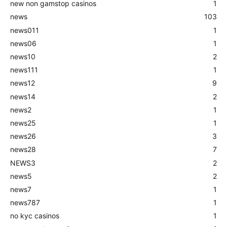
new non gamstop casinos
1
news
103
news011
1
news06
1
news10
2
news111
1
news12
9
news14
2
news2
1
news25
1
news26
3
news28
7
NEWS3
2
news5
2
news7
1
news787
1
no kyc casinos
1