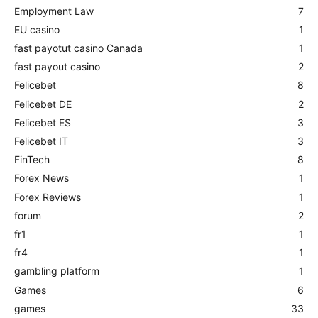
Employment Law
7
EU casino
1
fast payotut casino Canada
1
fast payout casino
2
Felicebet
8
Felicebet DE
2
Felicebet ES
3
Felicebet IT
3
FinTech
8
Forex News
1
Forex Reviews
1
forum
2
fr1
1
fr4
1
gambling platform
1
Games
6
games
33