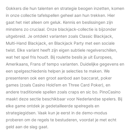
Gokkers die hun talenten en strategie beogen inzetten, komen
in onze collectie tafelspellen geheel aan hun trekken. Hier
gaat het niet alleen om geluk. Kennis en beslissingen zijn
minstens zo cruciaal. Onze blackjack-collectie is bijzonder
uitgebreid. Je ontdekt varianten zoals Classic Blackjack,
Multi-Hand Blackjack, en Blackjack Party met een sociale
twist. Elke variant heeft zijn eigen subtiele regelverschillen,
wat het spel fris houdt. Bij roulette beslis je uit Europees,
Amerikaans, Frans of tempo varianten. Duidelijke gegevens en
een spelgeschiedenis helpen je selecties te maken. We
presenteren ook een groot aanbod aan baccarat, poker
games (zoals Casino Hold’em en Three Card Poker), en
andere traditionele spellen zoals craps en sic bo. PinoCasino
maakt deze sectie beschikbaar voor Nederlandse spelers. Bij
elke game ontdek je gedetailleerde spelregels en
strategiegidsen. Vaak kun je eerst in de demo-modus
proberen om de regels te bestuderen, voordat je met echt
geld aan de slag gaat.