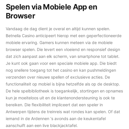
Spelen via Mobiele App en
Browser
Vandaag de dag dient je overal en altijd kunnen spelen.
Betnella Casino anticipeert hierop met een geperfectioneerde
mobiele ervaring. Gamers kunnen meteen via de mobiele
browser spelen. Die levert een vloeiend en responsief design
dat zich aanpast aan elk scherm, van smartphone tot tablet.
Je kunt ook gaan voor een speciale mobiele app. Die biedt
nog snellere toegang tot het casino en kan pushmeldingen
verzenden over nieuwe spellen of exclusieve acties. De
functionaliteit op mobiel is bijna hetzelfde als op de desktop.
De hele spelbibliotheek is toegankelijk, stortingen en opnames
kun je moeiteloos uit en de klantenondersteuning is ook te
bereiken. Die flexibiliteit impliceert dat een speler in
Antwerpen tijdens de treinreis wat rondes kan spelen. Of dat
iemand in de Ardennen ‘s avonds aan de keukentafel
aanschuift aan een live blackjacktafel.