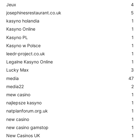
Jeux
4
josephinesrestaurant.co.uk
5
kasyno holandia
1
Kasyno Online
1
Kasyno PL
1
Kasyno w Polsce
1
leedr-project.co.uk
1
Legalne Kasyno Online
1
Lucky Max
3
media
47
media22
2
mew casino
1
najlepsze kasyno
1
natplanforum.org.uk
1
new casino
1
new casino gamstop
1
New Casinos UK
1