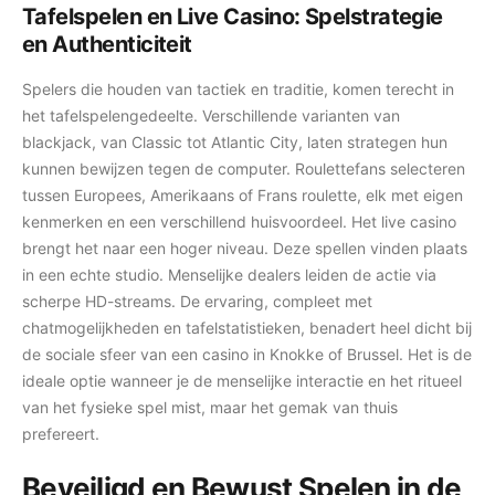
Tafelspelen en Live Casino: Spelstrategie
en Authenticiteit
Spelers die houden van tactiek en traditie, komen terecht in
het tafelspelengedeelte. Verschillende varianten van
blackjack, van Classic tot Atlantic City, laten strategen hun
kunnen bewijzen tegen de computer. Roulettefans selecteren
tussen Europees, Amerikaans of Frans roulette, elk met eigen
kenmerken en een verschillend huisvoordeel. Het live casino
brengt het naar een hoger niveau. Deze spellen vinden plaats
in een echte studio. Menselijke dealers leiden de actie via
scherpe HD-streams. De ervaring, compleet met
chatmogelijkheden en tafelstatistieken, benadert heel dicht bij
de sociale sfeer van een casino in Knokke of Brussel. Het is de
ideale optie wanneer je de menselijke interactie en het ritueel
van het fysieke spel mist, maar het gemak van thuis
prefereert.
Beveiligd en Bewust Spelen in de