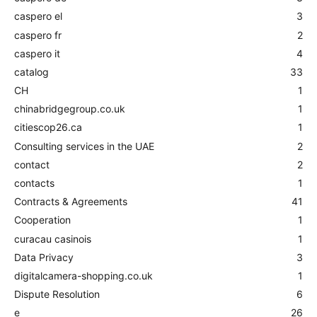
caspero el
3
caspero fr
2
caspero it
4
catalog
33
CH
1
chinabridgegroup.co.uk
1
citiescop26.ca
1
Consulting services in the UAE
2
contact
2
contacts
1
Contracts & Agreements
41
Cooperation
1
curacau casinois
1
Data Privacy
3
digitalcamera-shopping.co.uk
1
Dispute Resolution
6
e
26