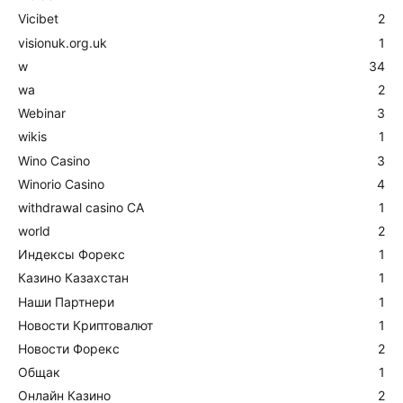
Vicibet
2
visionuk.org.uk
1
w
34
wa
2
Webinar
3
wikis
1
Wino Casino
3
Winorio Casino
4
withdrawal casino CA
1
world
2
Индексы Форекс
1
Казино Казахстан
1
Наши Партнери
1
Новости Криптовалют
1
Новости Форекс
2
Общак
1
Онлайн Казино
2