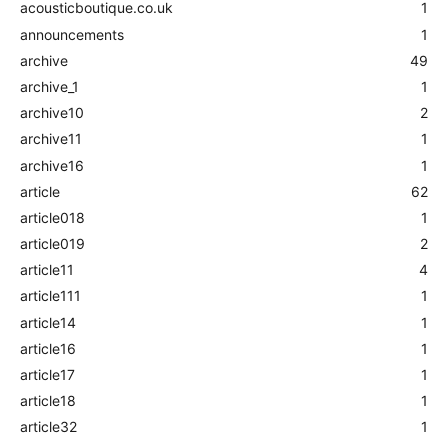
acousticboutique.co.uk
1
announcements
1
archive
49
archive_1
1
archive10
2
archive11
1
archive16
1
article
62
article018
1
article019
2
article11
4
article111
1
article14
1
article16
1
article17
1
article18
1
article32
1