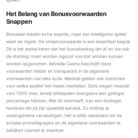
Het Belang van Bonusvoorwaarden
Snappen
Bonussen bieden extra waarde, maar een intelligente speler
weet de regels. De omsetvoorwaarde is een essentieel begrip.
Dit is het aantal keren dat het bonusbedrag (en af en toe ook
de storting) moet worden ingezet voordat winsten kunnen
worden opgenomen. Betnella Casino beschrijft deze
voorwaarden helder en transparant in de algemene
voorwaarden van elke actie. Meestal gelden ook restricties
voor welke spellen het meest meetellen. Slots wegen meestal
voor 100% mee, terwijl tafelspelen doorgaans een geringer
percentage hebben. Wie dit doorheeft, kan een strategie
hanteren die bij zijn speelstijl aansluit. Zo ontloop je
onaangename verrassingen. Het is altijd raadzaam om de
actuele promotiepagina en de algemene voorwaarden te
bekijken voordat je meedoet.