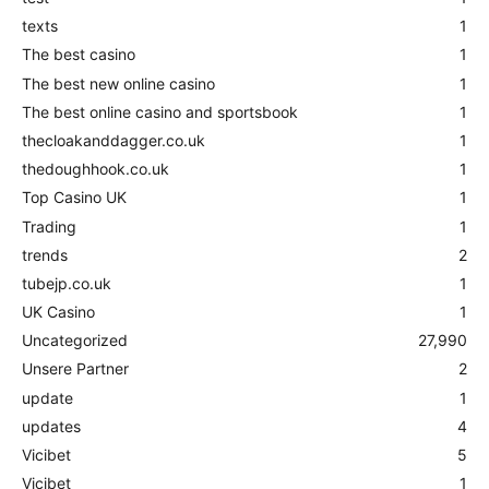
texts
1
The best casino
1
The best new online casino
1
The best online casino and sportsbook
1
thecloakanddagger.co.uk
1
thedoughhook.co.uk
1
Top Casino UK
1
Trading
1
trends
2
tubejp.co.uk
1
UK Casino
1
Uncategorized
27,990
Unsere Partner
2
update
1
updates
4
Vicibet
5
Vicibet
1