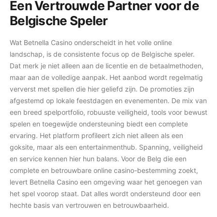
Een Vertrouwde Partner voor de
Belgische Speler
Wat Betnella Casino onderscheidt in het volle online
landschap, is de consistente focus op de Belgische speler.
Dat merk je niet alleen aan de licentie en de betaalmethoden,
maar aan de volledige aanpak. Het aanbod wordt regelmatig
ververst met spellen die hier geliefd zijn. De promoties zijn
afgestemd op lokale feestdagen en evenementen. De mix van
een breed spelportfolio, robuuste veiligheid, tools voor bewust
spelen en toegewijde ondersteuning biedt een complete
ervaring. Het platform profileert zich niet alleen als een
goksite, maar als een entertainmenthub. Spanning, veiligheid
en service kennen hier hun balans. Voor de Belg die een
complete en betrouwbare online casino-bestemming zoekt,
levert Betnella Casino een omgeving waar het genoegen van
het spel voorop staat. Dat alles wordt ondersteund door een
hechte basis van vertrouwen en betrouwbaarheid.