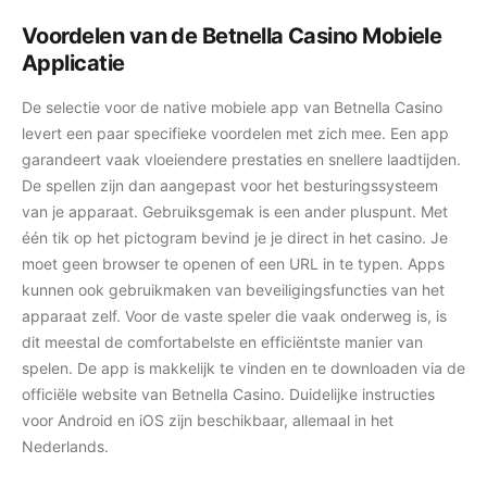
Voordelen van de Betnella Casino Mobiele
Applicatie
De selectie voor de native mobiele app van Betnella Casino
levert een paar specifieke voordelen met zich mee. Een app
garandeert vaak vloeiendere prestaties en snellere laadtijden.
De spellen zijn dan aangepast voor het besturingssysteem
van je apparaat. Gebruiksgemak is een ander pluspunt. Met
één tik op het pictogram bevind je je direct in het casino. Je
moet geen browser te openen of een URL in te typen. Apps
kunnen ook gebruikmaken van beveiligingsfuncties van het
apparaat zelf. Voor de vaste speler die vaak onderweg is, is
dit meestal de comfortabelste en efficiëntste manier van
spelen. De app is makkelijk te vinden en te downloaden via de
officiële website van Betnella Casino. Duidelijke instructies
voor Android en iOS zijn beschikbaar, allemaal in het
Nederlands.