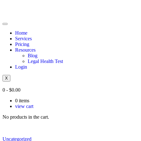
Home
Services
Pricing
Resources
Blog
Legal Health Test
Login
X
0
-
$
0.00
0
items
view cart
No products in the cart.
Uncategorized