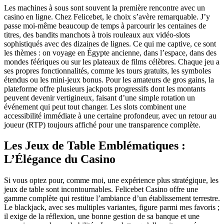
Les machines à sous sont souvent la première rencontre avec un
casino en ligne. Chez Felicebet, le choix s’avère remarquable. J’y
passe moi-même beaucoup de temps à parcourir les centaines de
titres, des bandits manchots à trois rouleaux aux vidéo-slots
sophistiqués avec des dizaines de lignes. Ce qui me captive, ce sont
les thèmes : on voyage en Égypte ancienne, dans l’espace, dans des
mondes féériques ou sur les plateaux de films célèbres. Chaque jeu a
ses propres fonctionnalités, comme les tours gratuits, les symboles
étendus ou les mini-jeux bonus. Pour les amateurs de gros gains, la
plateforme offre plusieurs jackpots progressifs dont les montants
peuvent devenir vertigineux, faisant d’une simple rotation un
événement qui peut tout changer. Les slots combinent une
accessibilité immédiate à une certaine profondeur, avec un retour au
joueur (RTP) toujours affiché pour une transparence complète.
Les Jeux de Table Emblématiques :
L’Élégance du Casino
Si vous optez pour, comme moi, une expérience plus stratégique, les
jeux de table sont incontournables. Felicebet Casino offre une
gamme complète qui restitue l’ambiance d’un établissement terrestre.
Le blackjack, avec ses multiples variantes, figure parmi mes favoris ;
il exige de la réflexion, une bonne gestion de sa banque et une