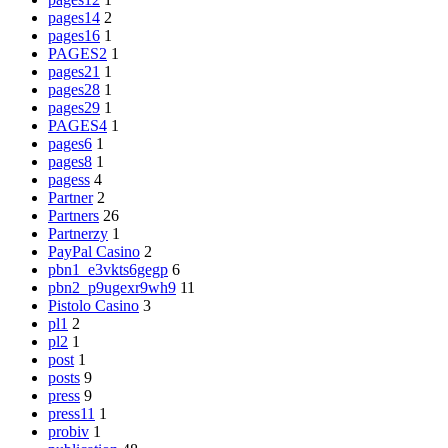
pages14
2
pages16
1
PAGES2
1
pages21
1
pages28
1
pages29
1
PAGES4
1
pages6
1
pages8
1
pagess
4
Partner
2
Partners
26
Partnerzy
1
PayPal Casino
2
pbn1_e3vkts6gegp
6
pbn2_p9ugexr9wh9
11
Pistolo Casino
3
pl1
2
pl2
1
post
1
posts
9
press
9
press11
1
probiv
1