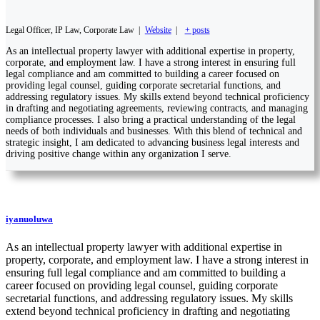
Legal Officer, IP Law, Corporate Law
|
Website
|
+ posts
As an intellectual property lawyer with additional expertise in property,
corporate, and employment law. I have a strong interest in ensuring full
legal compliance and am committed to building a career focused on
providing legal counsel, guiding corporate secretarial functions, and
addressing regulatory issues. My skills extend beyond technical proficiency
in drafting and negotiating agreements, reviewing contracts, and managing
compliance processes. I also bring a practical understanding of the legal
needs of both individuals and businesses. With this blend of technical and
strategic insight, I am dedicated to advancing business legal interests and
driving positive change within any organization I serve.
iyanuoluwa
As an intellectual property lawyer with additional expertise in
property, corporate, and employment law. I have a strong interest in
ensuring full legal compliance and am committed to building a
career focused on providing legal counsel, guiding corporate
secretarial functions, and addressing regulatory issues. My skills
extend beyond technical proficiency in drafting and negotiating