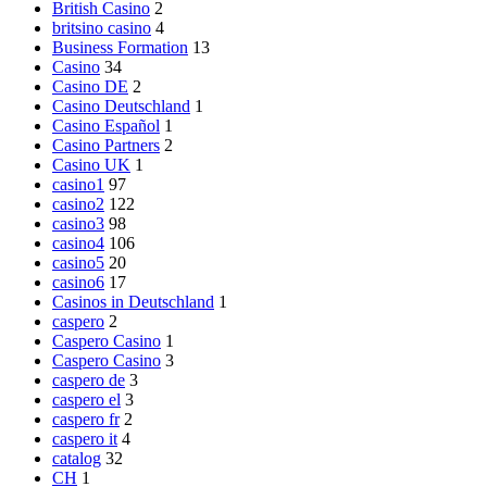
British Casino
2
britsino casino
4
Business Formation
13
Casino
34
Casino DE
2
Casino Deutschland
1
Casino Español
1
Casino Partners
2
Casino UK
1
casino1
97
casino2
122
casino3
98
casino4
106
casino5
20
casino6
17
Casinos in Deutschland
1
caspero
2
Caspero Casino
1
Caspero Casino
3
caspero de
3
caspero el
3
caspero fr
2
caspero it
4
catalog
32
CH
1