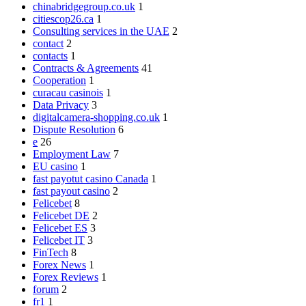
chinabridgegroup.co.uk
1
citiescop26.ca
1
Consulting services in the UAE
2
contact
2
contacts
1
Contracts & Agreements
41
Cooperation
1
curacau casinois
1
Data Privacy
3
digitalcamera-shopping.co.uk
1
Dispute Resolution
6
e
26
Employment Law
7
EU casino
1
fast payotut casino Canada
1
fast payout casino
2
Felicebet
8
Felicebet DE
2
Felicebet ES
3
Felicebet IT
3
FinTech
8
Forex News
1
Forex Reviews
1
forum
2
fr1
1