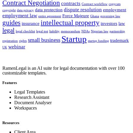
Contract Negotiation
contracts
Contract workflow
copycats
dispute resolution
data protection
employment
copyright
data privacy
employment law
Force Majeure
entire agreement
Ghana
governing law
intellectual property
guides
insurance
investors
law
legal
legal checklist
legal test
liability
memorandum
NDAs
Nigerian law
partnership
Startup
small business
trademark
registration
rights
startup funding
webinar
UK
RamenLegal is an AI suite for legal documentation with over 100
customizable templates.
Features
Legal Templates
Research Assistant
Document Analyser
Workspaces
Resources
Client Area