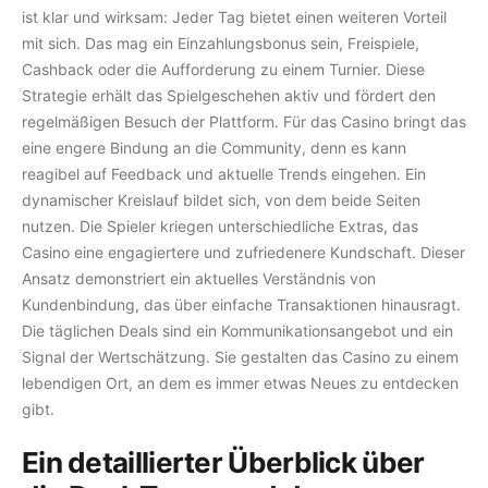
ist klar und wirksam: Jeder Tag bietet einen weiteren Vorteil
mit sich. Das mag ein Einzahlungsbonus sein, Freispiele,
Cashback oder die Aufforderung zu einem Turnier. Diese
Strategie erhält das Spielgeschehen aktiv und fördert den
regelmäßigen Besuch der Plattform. Für das Casino bringt das
eine engere Bindung an die Community, denn es kann
reagibel auf Feedback und aktuelle Trends eingehen. Ein
dynamischer Kreislauf bildet sich, von dem beide Seiten
nutzen. Die Spieler kriegen unterschiedliche Extras, das
Casino eine engagiertere und zufriedenere Kundschaft. Dieser
Ansatz demonstriert ein aktuelles Verständnis von
Kundenbindung, das über einfache Transaktionen hinausragt.
Die täglichen Deals sind ein Kommunikationsangebot und ein
Signal der Wertschätzung. Sie gestalten das Casino zu einem
lebendigen Ort, an dem es immer etwas Neues zu entdecken
gibt.
Ein detaillierter Überblick über