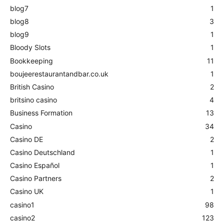
blog7
1
blog8
3
blog9
1
Bloody Slots
1
Bookkeeping
11
boujeerestaurantandbar.co.uk
1
British Casino
2
britsino casino
4
Business Formation
13
Casino
34
Casino DE
2
Casino Deutschland
1
Casino Español
1
Casino Partners
2
Casino UK
1
casino1
98
casino2
123