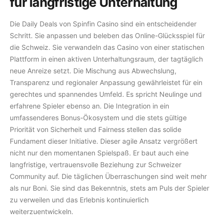
für langfristige Unterhaltung
Die Daily Deals von Spinfin Casino sind ein entscheidender
Schritt. Sie anpassen und beleben das Online-Glücksspiel für
die Schweiz. Sie verwandeln das Casino von einer statischen
Plattform in einen aktiven Unterhaltungsraum, der tagtäglich
neue Anreize setzt. Die Mischung aus Abwechslung,
Transparenz und regionaler Anpassung gewährleistet für ein
gerechtes und spannendes Umfeld. Es spricht Neulinge und
erfahrene Spieler ebenso an. Die Integration in ein
umfassenderes Bonus-Ökosystem und die stets gültige
Priorität von Sicherheit und Fairness stellen das solide
Fundament dieser Initiative. Dieser agile Ansatz vergrößert
nicht nur den momentanen Spielspaß. Er baut auch eine
langfristige, vertrauensvolle Beziehung zur Schweizer
Community auf. Die täglichen Überraschungen sind weit mehr
als nur Boni. Sie sind das Bekenntnis, stets am Puls der Spieler
zu verweilen und das Erlebnis kontinuierlich
weiterzuentwickeln.