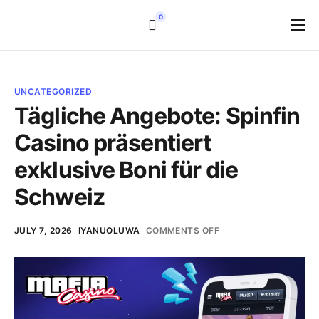
0
Home
Services
UNCATEGORIZED
Pricing
Tägliche Angebote: Spinfin
Casino präsentiert
Resources
exklusive Boni für die
Login
Schweiz
JULY 7, 2026
IYANUOLUWA
COMMENTS OFF