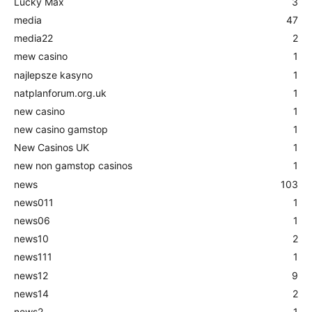
Lucky Max
3
media
47
media22
2
mew casino
1
najlepsze kasyno
1
natplanforum.org.uk
1
new casino
1
new casino gamstop
1
New Casinos UK
1
new non gamstop casinos
1
news
103
news011
1
news06
1
news10
2
news111
1
news12
9
news14
2
news2
1