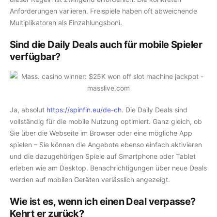
Anforderungen variieren. Freispiele haben oft abweichende
Multiplikatoren als Einzahlungsboni.
Sind die Daily Deals auch für mobile Spieler
verfügbar?
Ja, absolut
https://spinfin.eu/de-ch
. Die Daily Deals sind
vollständig für die mobile Nutzung optimiert. Ganz gleich, ob
Sie über die Webseite im Browser oder eine mögliche App
spielen – Sie können die Angebote ebenso einfach aktivieren
und die dazugehörigen Spiele auf Smartphone oder Tablet
erleben wie am Desktop. Benachrichtigungen über neue Deals
werden auf mobilen Geräten verlässlich angezeigt.
Wie ist es, wenn ich einen Deal verpasse?
Kehrt er zurück?