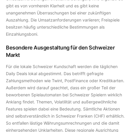
gibt es von vornherein Klarheit und es gibt keine
unangenehmen Überraschungen bei einer zukünftigen
Auszahlung. Die Umsatzanforderungen variieren; Freispiele
besitzen häufig unterschiedliche Bestimmungen als
Einzahlungsboni.
Besondere Ausgestaltung für den Schweizer
Markt
Für die lokale Schweizer Kundschaft werden die täglichen
Daily Deals lokal abgestimmt. Das betrifft gefragte
Zahlungsmethoden wie Twint, PostFinance oder Kreditkarten.
Außerdem wird darauf geachtet, dass ein großer Teil der
beworbenen Spielautomaten bei Schweizer Spielern wirklich
Anklang findet. Themen, Volatilität und außergewöhnliche
Features spielen dabei eine Bedeutung. Sämtliche Aktionen
sind selbstverständlich in Schweizer Franken (CHF) erhältlich.
So entfallen lästige Währungsumrechnungen und die damit
einhergehenden Unklarheiten. Diese regionale Ausrichtung