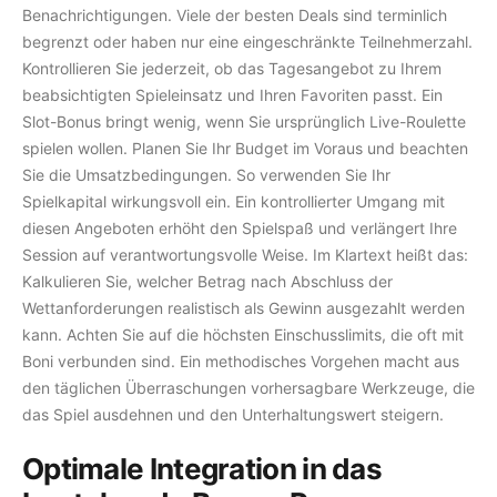
Benachrichtigungen. Viele der besten Deals sind terminlich
begrenzt oder haben nur eine eingeschränkte Teilnehmerzahl.
Kontrollieren Sie jederzeit, ob das Tagesangebot zu Ihrem
beabsichtigten Spieleinsatz und Ihren Favoriten passt. Ein
Slot-Bonus bringt wenig, wenn Sie ursprünglich Live-Roulette
spielen wollen. Planen Sie Ihr Budget im Voraus und beachten
Sie die Umsatzbedingungen. So verwenden Sie Ihr
Spielkapital wirkungsvoll ein. Ein kontrollierter Umgang mit
diesen Angeboten erhöht den Spielspaß und verlängert Ihre
Session auf verantwortungsvolle Weise. Im Klartext heißt das:
Kalkulieren Sie, welcher Betrag nach Abschluss der
Wettanforderungen realistisch als Gewinn ausgezahlt werden
kann. Achten Sie auf die höchsten Einschusslimits, die oft mit
Boni verbunden sind. Ein methodisches Vorgehen macht aus
den täglichen Überraschungen vorhersagbare Werkzeuge, die
das Spiel ausdehnen und den Unterhaltungswert steigern.
Optimale Integration in das