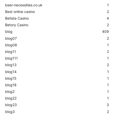
beer-necessities.co.uk
1
Best online casino
2
Betista Casino
4
Betory Casino
2
blog
409
blog07
2
blog08
1
blog11
2
blog111
1
blog13
2
blog14
1
blog15
1
blog18
1
blog2
1
blog22
1
blog23
3
blog3
2