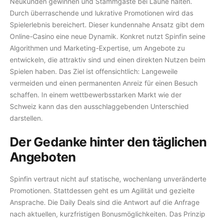
Neukunden gewinnen und Stammgäste bei Laune halten.
Durch überraschende und lukrative Promotionen wird das
Spielerlebnis bereichert. Dieser kundennahe Ansatz gibt dem
Online-Casino eine neue Dynamik. Konkret nutzt Spinfin seine
Algorithmen und Marketing-Expertise, um Angebote zu
entwickeln, die attraktiv sind und einen direkten Nutzen beim
Spielen haben. Das Ziel ist offensichtlich: Langeweile
vermeiden und einen permanenten Anreiz für einen Besuch
schaffen. In einem wettbewerbsstarken Markt wie der
Schweiz kann das den ausschlaggebenden Unterschied
darstellen.
Der Gedanke hinter den täglichen
Angeboten
Spinfin vertraut nicht auf statische, wochenlang unveränderte
Promotionen. Stattdessen geht es um Agilität und gezielte
Ansprache. Die Daily Deals sind die Antwort auf die Anfrage
nach aktuellen, kurzfristigen Bonusmöglichkeiten. Das Prinzip