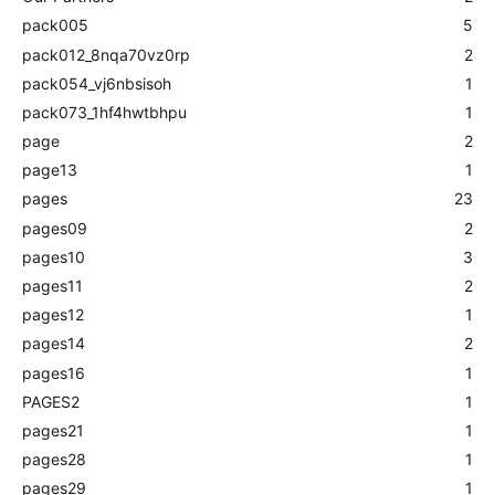
pack005
5
pack012_8nqa70vz0rp
2
pack054_vj6nbsisoh
1
pack073_1hf4hwtbhpu
1
page
2
page13
1
pages
23
pages09
2
pages10
3
pages11
2
pages12
1
pages14
2
pages16
1
PAGES2
1
pages21
1
pages28
1
pages29
1