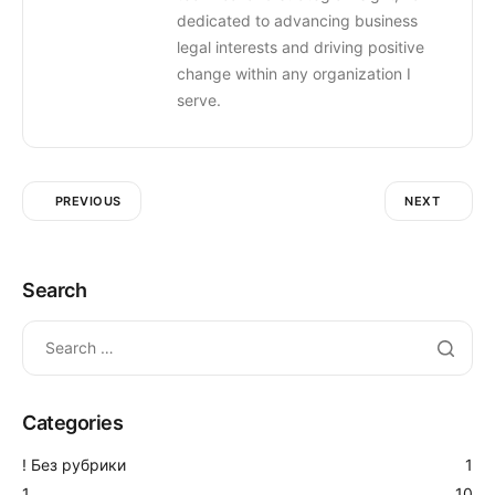
dedicated to advancing business
legal interests and driving positive
change within any organization I
serve.
PREVIOUS
NEXT
Search
Categories
! Без рубрики
1
1
10