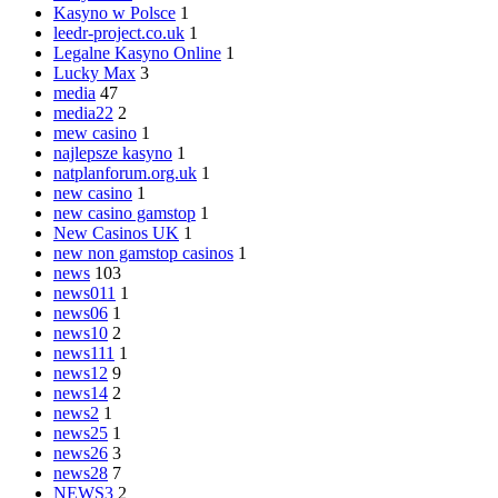
Kasyno w Polsce
1
leedr-project.co.uk
1
Legalne Kasyno Online
1
Lucky Max
3
media
47
media22
2
mew casino
1
najlepsze kasyno
1
natplanforum.org.uk
1
new casino
1
new casino gamstop
1
New Casinos UK
1
new non gamstop casinos
1
news
103
news011
1
news06
1
news10
2
news111
1
news12
9
news14
2
news2
1
news25
1
news26
3
news28
7
NEWS3
2