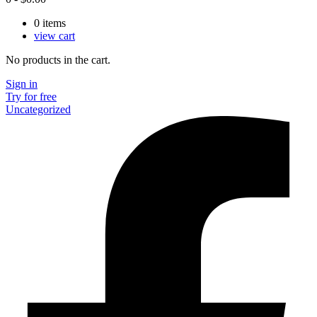
0
items
view cart
No products in the cart.
Sign in
Try for free
Uncategorized