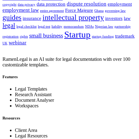
dispute resolution
data protection
employment
copyright
data privacy
employment law
Force Majeure
entire agreement
Ghana
governing law
intellectual property
guides
insurance
investors
law
legal
legal checklist
legal test
liability
memorandum
NDAs
Nigerian law
partnership
Startup
small business
trademark
registration
rights
startup funding
webinar
UK
RamenLegal is an AI suite for legal documentation with over 100
customizable templates.
Features
Legal Templates
Research Assistant
Document Analyser
Workspaces
Resources
Client Area
Legal Resources