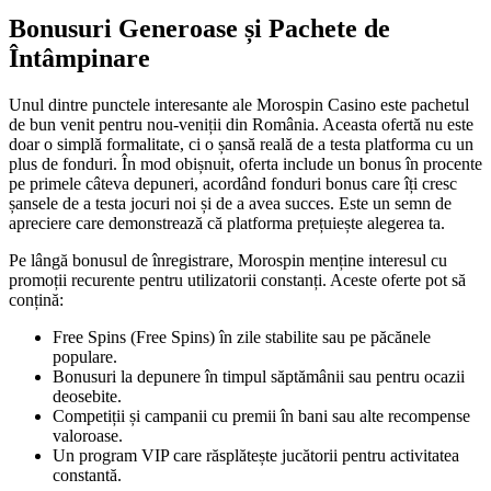
Bonusuri Generoase și Pachete de
Întâmpinare
Unul dintre punctele interesante ale Morospin Casino este pachetul
de bun venit pentru nou-veniții din România. Aceasta ofertă nu este
doar o simplă formalitate, ci o șansă reală de a testa platforma cu un
plus de fonduri. În mod obișnuit, oferta include un bonus în procente
pe primele câteva depuneri, acordând fonduri bonus care îți cresc
șansele de a testa jocuri noi și de a avea succes. Este un semn de
apreciere care demonstrează că platforma prețuiește alegerea ta.
Pe lângă bonusul de înregistrare, Morospin menține interesul cu
promoții recurente pentru utilizatorii constanți. Aceste oferte pot să
conțină:
Free Spins (Free Spins) în zile stabilite sau pe păcănele
populare.
Bonusuri la depunere în timpul săptămânii sau pentru ocazii
deosebite.
Competiții și campanii cu premii în bani sau alte recompense
valoroase.
Un program VIP care răsplătește jucătorii pentru activitatea
constantă.