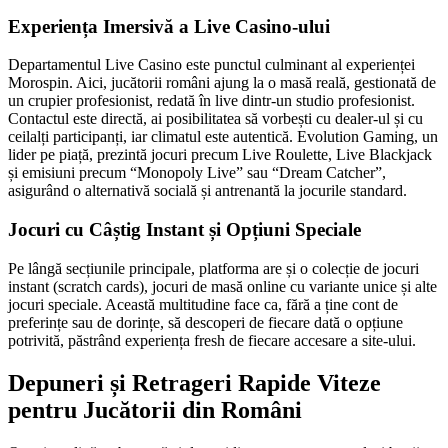
Experiența Imersivă a Live Casino-ului
Departamentul Live Casino este punctul culminant al experienței
Morospin. Aici, jucătorii români ajung la o masă reală, gestionată de
un crupier profesionist, redată în live dintr-un studio profesionist.
Contactul este directă, ai posibilitatea să vorbești cu dealer-ul și cu
ceilalți participanți, iar climatul este autentică. Evolution Gaming, un
lider pe piață, prezintă jocuri precum Live Roulette, Live Blackjack
și emisiuni precum “Monopoly Live” sau “Dream Catcher”,
asigurând o alternativă socială și antrenantă la jocurile standard.
Jocuri cu Câștig Instant și Opțiuni Speciale
Pe lângă secțiunile principale, platforma are și o colecție de jocuri
instant (scratch cards), jocuri de masă online cu variante unice și alte
jocuri speciale. Această multitudine face ca, fără a ține cont de
preferințe sau de dorințe, să descoperi de fiecare dată o opțiune
potrivită, păstrând experiența fresh de fiecare accesare a site-ului.
Depuneri și Retrageri Rapide Viteze
pentru Jucătorii din Români