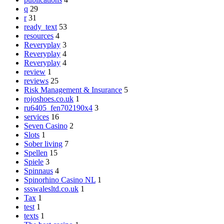
q
29
r
31
ready_text
53
resources
4
Reveryplay
3
Reveryplay
4
Reveryplay
4
review
1
reviews
25
Risk Management & Insurance
5
rojoshoes.co.uk
1
ru6405_fen702190x4
3
services
16
Seven Casino
2
Slots
1
Sober living
7
Spellen
15
Spiele
3
Spinnaus
4
Spinorhino Casino NL
1
ssswalesltd.co.uk
1
Tax
1
test
1
texts
1