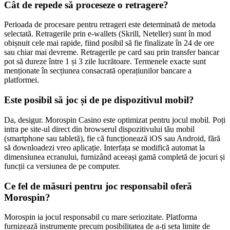
Cât de repede să proceseze o retragere?
Perioada de procesare pentru retrageri este determinată de metoda
selectată. Retragerile prin e-wallets (Skrill, Neteller) sunt în mod
obișnuit cele mai rapide, fiind posibil să fie finalizate în 24 de ore
sau chiar mai devreme. Retragerile pe card sau prin transfer bancar
pot să dureze între 1 și 3 zile lucrătoare. Termenele exacte sunt
menționate în secțiunea consacrată operațiunilor bancare a
platformei.
Este posibil să joc și de pe dispozitivul mobil?
Da, desigur. Morospin Casino este optimizat pentru jocul mobil. Poți
intra pe site-ul direct din browserul dispozitivului tău mobil
(smartphone sau tabletă), fie că funcționează iOS sau Android, fără
să downloadezi vreo aplicație. Interfața se modifică automat la
dimensiunea ecranului, furnizând aceeași gamă completă de jocuri și
funcții ca versiunea de pe computer.
Ce fel de măsuri pentru joc responsabil oferă
Morospin?
Morospin ia jocul responsabil cu mare seriozitate. Platforma
furnizează instrumente precum posibilitatea de a-ți seta limite de