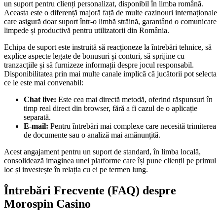
un suport pentru clienți personalizat, disponibil în limba română.
Aceasta este o diferență majoră față de multe cazinouri internaționale
care asigură doar suport într-o limbă străină, garantând o comunicare
limpede și productivă pentru utilizatorii din România.
Echipa de suport este instruită să reacționeze la întrebări tehnice, să
explice aspecte legate de bonusuri și conturi, să sprijine cu
tranzacțiile și să furnizeze informații despre jocul responsabil.
Disponibilitatea prin mai multe canale implică că jucătorii pot selecta
ce le este mai convenabil:
Chat live:
Este cea mai directă metodă, oferind răspunsuri în
timp real direct din browser, fără a fi cazul de o aplicație
separată.
E-mail:
Pentru întrebări mai complexe care necesită trimiterea
de documente sau o analiză mai amănunțită.
Acest angajament pentru un suport de standard, în limba locală,
consolidează imaginea unei platforme care își pune clienții pe primul
loc și investește în relația cu ei pe termen lung.
Întrebări Frecvente (FAQ) despre
Morospin Casino