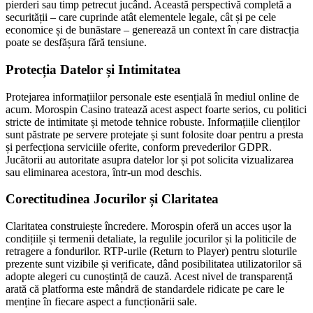
pierderi sau timp petrecut jucând. Această perspectivă completă a
securității – care cuprinde atât elementele legale, cât și pe cele
economice și de bunăstare – generează un context în care distracția
poate se desfășura fără tensiune.
Protecția Datelor și Intimitatea
Protejarea informațiilor personale este esențială în mediul online de
acum. Morospin Casino tratează acest aspect foarte serios, cu politici
stricte de intimitate și metode tehnice robuste. Informațiile clienților
sunt păstrate pe servere protejate și sunt folosite doar pentru a presta
și perfecționa serviciile oferite, conform prevederilor GDPR.
Jucătorii au autoritate asupra datelor lor și pot solicita vizualizarea
sau eliminarea acestora, într-un mod deschis.
Corectitudinea Jocurilor și Claritatea
Claritatea construiește încredere. Morospin oferă un acces ușor la
condițiile și termenii detaliate, la regulile jocurilor și la politicile de
retragere a fondurilor. RTP-urile (Return to Player) pentru sloturile
prezente sunt vizibile și verificate, dând posibilitatea utilizatorilor să
adopte alegeri cu cunoștință de cauză. Acest nivel de transparență
arată că platforma este mândră de standardele ridicate pe care le
menține în fiecare aspect a funcționării sale.