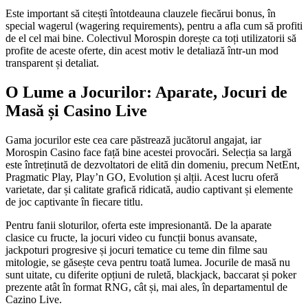
Este important să citești întotdeauna clauzele fiecărui bonus, în
special wagerul (wagering requirements), pentru a afla cum să profiti
de el cel mai bine. Colectivul Morospin dorește ca toți utilizatorii să
profite de aceste oferte, din acest motiv le detaliază într-un mod
transparent și detaliat.
O Lume a Jocurilor: Aparate, Jocuri de
Masă și Casino Live
Gama jocurilor este cea care păstrează jucătorul angajat, iar
Morospin Casino face față bine acestei provocări. Selecția sa largă
este întreținută de dezvoltatori de elită din domeniu, precum NetEnt,
Pragmatic Play, Play’n GO, Evolution și alții. Acest lucru oferă
varietate, dar și calitate grafică ridicată, audio captivant și elemente
de joc captivante în fiecare titlu.
Pentru fanii sloturilor, oferta este impresionantă. De la aparate
clasice cu fructe, la jocuri video cu funcții bonus avansate,
jackpoturi progresive și jocuri tematice cu teme din filme sau
mitologie, se găsește ceva pentru toată lumea. Jocurile de masă nu
sunt uitate, cu diferite opțiuni de ruletă, blackjack, baccarat și poker
prezente atât în format RNG, cât și, mai ales, în departamentul de
Cazino Live.