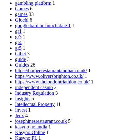
gambling platform
1
Games
6
games
33
Giochi
6
google bard ai launch date 1
1
gr1
1
gr3
1
gr4
1
gr5
1
Gtbet
3
guide
3
Guides
26
https://boujeerestaurantandbar.co.uk/
1
https://www.oliversbrighton.co.uk/
1
https://www.thelondontriathlon.co.uk/
1
independent casino
2
Industry Regulation
3
Insights
5
Intellectual Property
11
Invest
1
Jeux
4
josephinesrestaurant.co.uk
5
kasyno holandia
1
Kasyno Online
1
Kasyno PL
1