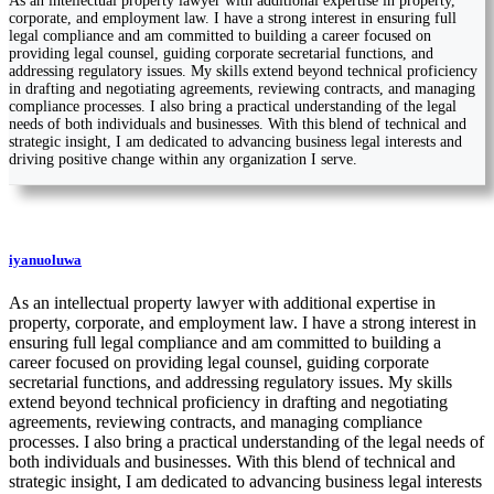
As an intellectual property lawyer with additional expertise in property,
corporate, and employment law. I have a strong interest in ensuring full
legal compliance and am committed to building a career focused on
providing legal counsel, guiding corporate secretarial functions, and
addressing regulatory issues. My skills extend beyond technical proficiency
in drafting and negotiating agreements, reviewing contracts, and managing
compliance processes. I also bring a practical understanding of the legal
needs of both individuals and businesses. With this blend of technical and
strategic insight, I am dedicated to advancing business legal interests and
driving positive change within any organization I serve.
iyanuoluwa
As an intellectual property lawyer with additional expertise in
property, corporate, and employment law. I have a strong interest in
ensuring full legal compliance and am committed to building a
career focused on providing legal counsel, guiding corporate
secretarial functions, and addressing regulatory issues. My skills
extend beyond technical proficiency in drafting and negotiating
agreements, reviewing contracts, and managing compliance
processes. I also bring a practical understanding of the legal needs of
both individuals and businesses. With this blend of technical and
strategic insight, I am dedicated to advancing business legal interests