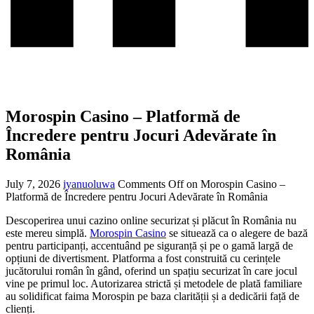
Morospin Casino – Platformă de
Încredere pentru Jocuri Adevărate în
România
July 7, 2026
iyanuoluwa
Comments Off
on Morospin Casino –
Platformă de Încredere pentru Jocuri Adevărate în România
Descoperirea unui cazino online securizat și plăcut în România nu
este mereu simplă.
Morospin Casino
se situează ca o alegere de bază
pentru participanți, accentuând pe siguranță și pe o gamă largă de
opțiuni de divertisment. Platforma a fost construită cu cerințele
jucătorului român în gând, oferind un spațiu securizat în care jocul
vine pe primul loc. Autorizarea strictă și metodele de plată familiare
au solidificat faima Morospin pe baza clarității și a dedicării față de
clienți.