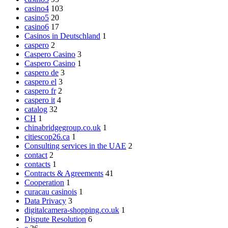
casino4
103
casino5
20
casino6
17
Casinos in Deutschland
1
caspero
2
Caspero Casino
3
Caspero Casino
1
caspero de
3
caspero el
3
caspero fr
2
caspero it
4
catalog
32
CH
1
chinabridgegroup.co.uk
1
citiescop26.ca
1
Consulting services in the UAE
2
contact
2
contacts
1
Contracts & Agreements
41
Cooperation
1
curacau casinois
1
Data Privacy
3
digitalcamera-shopping.co.uk
1
Dispute Resolution
6