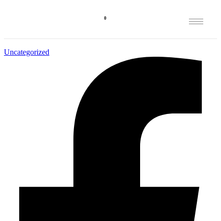
0
Uncategorized