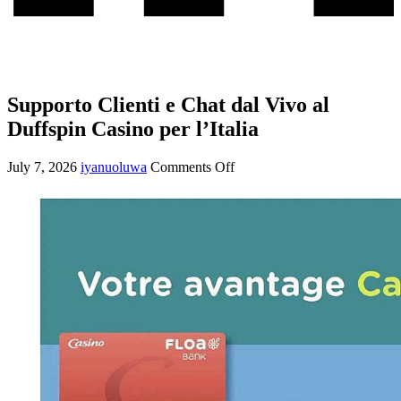
Supporto Clienti e Chat dal Vivo al
Duffspin Casino per l’Italia
July 7, 2026
iyanuoluwa
Comments Off