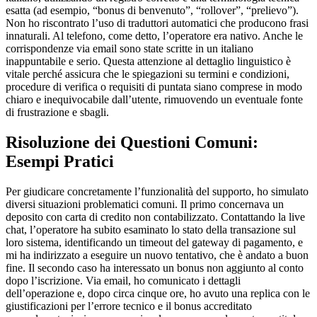
esatta (ad esempio, “bonus di benvenuto”, “rollover”, “prelievo”).
Non ho riscontrato l’uso di traduttori automatici che producono frasi
innaturali. Al telefono, come detto, l’operatore era nativo. Anche le
corrispondenze via email sono state scritte in un italiano
inappuntabile e serio. Questa attenzione al dettaglio linguistico è
vitale perché assicura che le spiegazioni su termini e condizioni,
procedure di verifica o requisiti di puntata siano comprese in modo
chiaro e inequivocabile dall’utente, rimuovendo un eventuale fonte
di frustrazione e sbagli.
Risoluzione dei Questioni Comuni:
Esempi Pratici
Per giudicare concretamente l’funzionalità del supporto, ho simulato
diversi situazioni problematici comuni. Il primo concernava un
deposito con carta di credito non contabilizzato. Contattando la live
chat, l’operatore ha subito esaminato lo stato della transazione sul
loro sistema, identificando un timeout del gateway di pagamento, e
mi ha indirizzato a eseguire un nuovo tentativo, che è andato a buon
fine. Il secondo caso ha interessato un bonus non aggiunto al conto
dopo l’iscrizione. Via email, ho comunicato i dettagli
dell’operazione e, dopo circa cinque ore, ho avuto una replica con le
giustificazioni per l’errore tecnico e il bonus accreditato