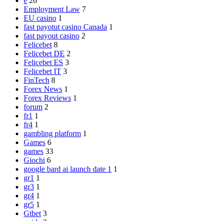
e
26
Employment Law
7
EU casino
1
fast payotut casino Canada
1
fast payout casino
2
Felicebet
8
Felicebet DE
2
Felicebet ES
3
Felicebet IT
3
FinTech
8
Forex News
1
Forex Reviews
1
forum
2
fr1
1
fr4
1
gambling platform
1
Games
6
games
33
Giochi
6
google bard ai launch date 1
1
gr1
1
gr3
1
gr4
1
gr5
1
Gtbet
3