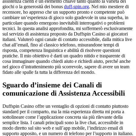
assistenza clienti è un elemento chiave tanto quanto la varietà dei
giochi o la generosità dei bonus
duff-spin.org
. Nel mio mestiere di
recensore, ho appreso che un supporto pronto e competente può
cambiare un’esperienza di gioco solo gradevole in una superba, in
particolare quando emergono inevitabili interrogativi o problemi
tecnici. In questa analisi approfondita, mi soffermerò esclusivamente
sul servizio di assistenza proposto da Duffspin Casino ai giocatori
italiani. Valuterò ogni canale di contatto accessibile, dalla mitica live
chat all’email, fino al classico telefono, misurandone tempi di
risposta, competenza linguistica e abilità di risolvere questioni
pratiche. Il mio obiettivo è darti un quadro nitido e trasparente di
cosa immaginare quando chiedi aiuto e richiedi aiuto, perché anche
nel gioco d’intrattenimento più scorrevole, sapere di avere un team
fidato alle spalle fa tutta la differenza del mondo.
Sguardo d’insieme dei Canali di
comunicazione di Assistenza Accessibili
Duffspin Casino offre un ventaglio di opzioni di contatto piuttosto
standard per il comparto, ma la mia esperienza diretta mi porta a
sottolineare come l’applicazione concreta sia più rilevante della
semplice lista. I canali principali sono la live chat, accessibile in
modo diretto sul sito web e sull’app mobile, l’indirizzo email di
supporto apposito, e un numero di telefono per l’supporto in italiano.