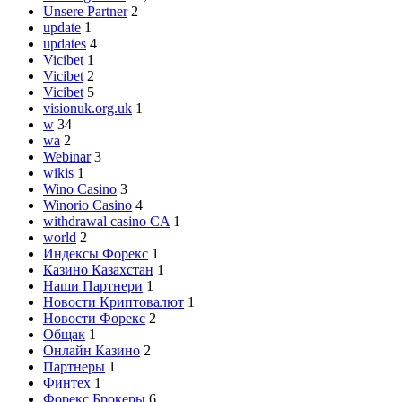
Unsere Partner
2
update
1
updates
4
Vicibet
1
Vicibet
2
Vicibet
5
visionuk.org.uk
1
w
34
wa
2
Webinar
3
wikis
1
Wino Casino
3
Winorio Casino
4
withdrawal casino CA
1
world
2
Индексы Форекс
1
Казино Казахстан
1
Наши Партнери
1
Новости Криптовалют
1
Новости Форекс
2
Общак
1
Онлайн Казино
2
Партнеры
1
Финтех
1
Форекс Брокеры
6