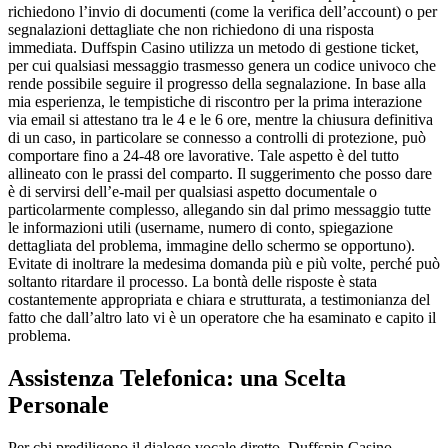
richiedono l’invio di documenti (come la verifica dell’account) o per
segnalazioni dettagliate che non richiedono di una risposta
immediata. Duffspin Casino utilizza un metodo di gestione ticket,
per cui qualsiasi messaggio trasmesso genera un codice univoco che
rende possibile seguire il progresso della segnalazione. In base alla
mia esperienza, le tempistiche di riscontro per la prima interazione
via email si attestano tra le 4 e le 6 ore, mentre la chiusura definitiva
di un caso, in particolare se connesso a controlli di protezione, può
comportare fino a 24-48 ore lavorative. Tale aspetto è del tutto
allineato con le prassi del comparto. Il suggerimento che posso dare
è di servirsi dell’e-mail per qualsiasi aspetto documentale o
particolarmente complesso, allegando sin dal primo messaggio tutte
le informazioni utili (username, numero di conto, spiegazione
dettagliata del problema, immagine dello schermo se opportuno).
Evitate di inoltrare la medesima domanda più e più volte, perché può
soltanto ritardare il processo. La bontà delle risposte è stata
costantemente appropriata e chiara e strutturata, a testimonianza del
fatto che dall’altro lato vi è un operatore che ha esaminato e capito il
problema.
Assistenza Telefonica: una Scelta
Personale
Per chi prediligono il dialogo vocale diretto, Duffspin Casino