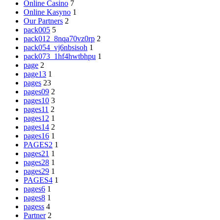
Online Casino
7
Online Kasyno
1
Our Partners
2
pack005
5
pack012_8nqa70vz0rp
2
pack054_vj6nbsisoh
1
pack073_1hf4hwtbhpu
1
page
2
page13
1
pages
23
pages09
2
pages10
3
pages11
2
pages12
1
pages14
2
pages16
1
PAGES2
1
pages21
1
pages28
1
pages29
1
PAGES4
1
pages6
1
pages8
1
pagess
4
Partner
2