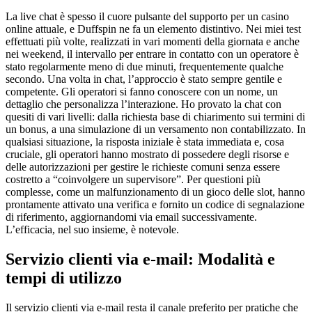
La live chat è spesso il cuore pulsante del supporto per un casino
online attuale, e Duffspin ne fa un elemento distintivo. Nei miei test
effettuati più volte, realizzati in vari momenti della giornata e anche
nei weekend, il intervallo per entrare in contatto con un operatore è
stato regolarmente meno di due minuti, frequentemente qualche
secondo. Una volta in chat, l’approccio è stato sempre gentile e
competente. Gli operatori si fanno conoscere con un nome, un
dettaglio che personalizza l’interazione. Ho provato la chat con
quesiti di vari livelli: dalla richiesta base di chiarimento sui termini di
un bonus, a una simulazione di un versamento non contabilizzato. In
qualsiasi situazione, la risposta iniziale è stata immediata e, cosa
cruciale, gli operatori hanno mostrato di possedere degli risorse e
delle autorizzazioni per gestire le richieste comuni senza essere
costretto a “coinvolgere un supervisore”. Per questioni più
complesse, come un malfunzionamento di un gioco delle slot, hanno
prontamente attivato una verifica e fornito un codice di segnalazione
di riferimento, aggiornandomi via email successivamente.
L’efficacia, nel suo insieme, è notevole.
Servizio clienti via e-mail: Modalità e
tempi di utilizzo
Il servizio clienti via e-mail resta il canale preferito per pratiche che