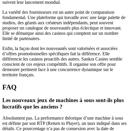
suivent leur lancement mondial.
La variété des fournisseurs est un autre point de comparaison
fondamental. Une plateforme qui travaille avec une large palette de
studios, des géants aux créateurs indépendants, peut souvent
proposer un catalogue de nouveautés plus éclectique et innovant.
Elle se démarque ainsi des casinos qui comptent sur un nombre
limité de partenaires.
Enfin, la façon dont les nouveautés sont valorisées et associées
d’offres promotionnelles spécifiques fait la différence. Elle
différencie les casinos proactifs des autres. Sankra Casino semble
conscient de ces enjeux compétitifs. Il organise son offre pour
demeurer pertinent face à une concurrence dynamique sur le
territoire français.
FAQ
Les nouveaux jeux de machines à sous sont-ils plus
lucratifs que les anciens ?
Absolument pas. La performance théorique d’une machine à sous
est définie par son RTP (Return to Player), un taux indiqué dans ses
détails. Ce pourcentage n’a pas de connexion avec la date de