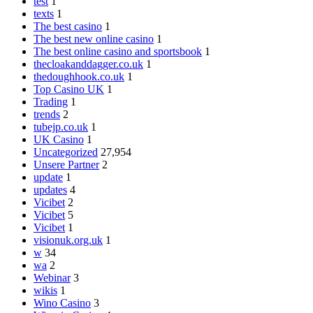
test
1
texts
1
The best casino
1
The best new online casino
1
The best online casino and sportsbook
1
thecloakanddagger.co.uk
1
thedoughhook.co.uk
1
Top Casino UK
1
Trading
1
trends
2
tubejp.co.uk
1
UK Casino
1
Uncategorized
27,954
Unsere Partner
2
update
1
updates
4
Vicibet
2
Vicibet
5
Vicibet
1
visionuk.org.uk
1
w
34
wa
2
Webinar
3
wikis
1
Wino Casino
3