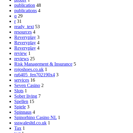
publication
48
publications
4
q
29
r
31
ready_text
53
resources
4
Reveryplay
3
Reveryplay
4
Reveryplay
4
review
1
reviews
25
Risk Management & Insurance
5
rojoshoes.co.uk
1
ru6405_fen702190x4
3
services
16
Seven Casino
2
Slots
1
Sober living
7
Spellen
15
Spiele
3
Spinnaus
4
Spinorhino Casino NL
1
ssswalesltd.co.uk
1
Tax
1