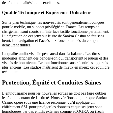
des fonctionnalités bonus excitantes.
Qualité Technique et Expérience Utilisateur
Sur le plan technique, les nouveautés sont généralement conçues
pour le mobile, un support privilégié en France. Les temps de
chargement sont courts et l’interface tactile fonctionne parfaitement.
L’intégration de ces jeux sur le site de Sankra Casino se fait sans
heurt. La navigation et l’accès aux fonctionnalités du compte
demeurent fluides.
La qualité audio-visuelle pèse aussi dans la balance. Les titres
modernes affichent des bandes-son qui transportent le joueur et des
visuels de bon niveau. Le tout fonctionne sans ralentir les appareils
plus anciens. Les studios maîtrisent de mieux en mieux cet équilibre
technique.
Protection, Équité et Conduites Saines
L’enthousiasme pour les nouvelles sorties ne doit pas faire oublier
les fondamentaux de la sûreté. Nous vérifions toujours que Sankra
Casino opère sous une licence reconnue, qu’il applique un
chiffrement SSL pour protéger les données et que ses jeux sont
homologués par des entités externes comme eCOGRA ou iTech