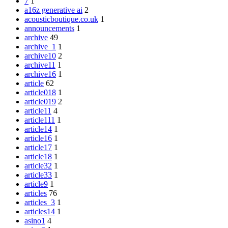
7
1
a16z generative ai
2
acousticboutique.co.uk
1
announcements
1
archive
49
archive_1
1
archive10
2
archive11
1
archive16
1
article
62
article018
1
article019
2
article11
4
article111
1
article14
1
article16
1
article17
1
article18
1
article32
1
article33
1
article9
1
articles
76
articles_3
1
articles14
1
asino1
4