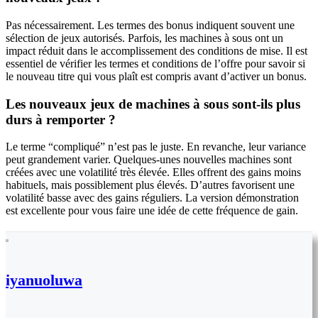
Pas nécessairement. Les termes des bonus indiquent souvent une
sélection de jeux autorisés. Parfois, les machines à sous ont un
impact réduit dans le accomplissement des conditions de mise. Il est
essentiel de vérifier les termes et conditions de l’offre pour savoir si
le nouveau titre qui vous plaît est compris avant d’activer un bonus.
Les nouveaux jeux de machines à sous sont-ils plus
durs à remporter ?
Le terme “compliqué” n’est pas le juste. En revanche, leur variance
peut grandement varier. Quelques-unes nouvelles machines sont
créées avec une volatilité très élevée. Elles offrent des gains moins
habituels, mais possiblement plus élevés. D’autres favorisent une
volatilité basse avec des gains réguliers. La version démonstration
est excellente pour vous faire une idée de cette fréquence de gain.
iyanuoluwa