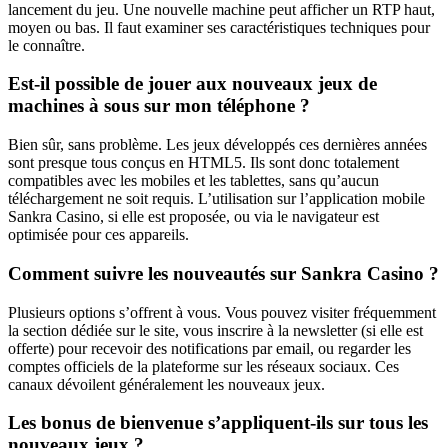
lancement du jeu. Une nouvelle machine peut afficher un RTP haut,
moyen ou bas. Il faut examiner ses caractéristiques techniques pour
le connaître.
Est-il possible de jouer aux nouveaux jeux de
machines à sous sur mon téléphone ?
Bien sûr, sans problème. Les jeux développés ces dernières années
sont presque tous conçus en HTML5. Ils sont donc totalement
compatibles avec les mobiles et les tablettes, sans qu’aucun
téléchargement ne soit requis. L’utilisation sur l’application mobile
Sankra Casino, si elle est proposée, ou via le navigateur est
optimisée pour ces appareils.
Comment suivre les nouveautés sur Sankra Casino ?
Plusieurs options s’offrent à vous. Vous pouvez visiter fréquemment
la section dédiée sur le site, vous inscrire à la newsletter (si elle est
offerte) pour recevoir des notifications par email, ou regarder les
comptes officiels de la plateforme sur les réseaux sociaux. Ces
canaux dévoilent généralement les nouveaux jeux.
Les bonus de bienvenue s’appliquent-ils sur tous les
nouveaux jeux ?