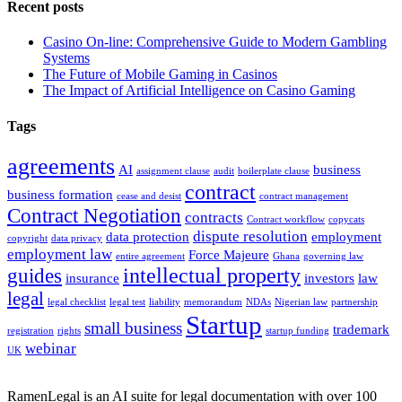
Recent posts
Casino On-line: Comprehensive Guide to Modern Gambling
Systems
The Future of Mobile Gaming in Casinos
The Impact of Artificial Intelligence on Casino Gaming
Tags
agreements
AI
business
assignment clause
audit
boilerplate clause
contract
business formation
cease and desist
contract management
Contract Negotiation
contracts
Contract workflow
copycats
dispute resolution
data protection
employment
copyright
data privacy
employment law
Force Majeure
entire agreement
Ghana
governing law
intellectual property
guides
insurance
investors
law
legal
legal checklist
legal test
liability
memorandum
NDAs
Nigerian law
partnership
Startup
small business
trademark
registration
rights
startup funding
webinar
UK
RamenLegal is an AI suite for legal documentation with over 100