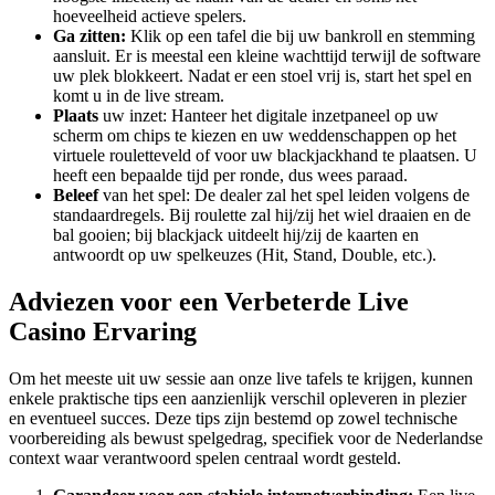
hoeveelheid actieve spelers.
Ga zitten:
Klik op een tafel die bij uw bankroll en stemming
aansluit. Er is meestal een kleine wachttijd terwijl de software
uw plek blokkeert. Nadat er een stoel vrij is, start het spel en
komt u in de live stream.
Plaats
uw inzet: Hanteer het digitale inzetpaneel op uw
scherm om chips te kiezen en uw weddenschappen op het
virtuele rouletteveld of voor uw blackjackhand te plaatsen. U
heeft een bepaalde tijd per ronde, dus wees paraad.
Beleef
van het spel: De dealer zal het spel leiden volgens de
standaardregels. Bij roulette zal hij/zij het wiel draaien en de
bal gooien; bij blackjack uitdeelt hij/zij de kaarten en
antwoordt op uw spelkeuzes (Hit, Stand, Double, etc.).
Adviezen voor een Verbeterde Live
Casino Ervaring
Om het meeste uit uw sessie aan onze live tafels te krijgen, kunnen
enkele praktische tips een aanzienlijk verschil opleveren in plezier
en eventueel succes. Deze tips zijn bestemd op zowel technische
voorbereiding als bewust spelgedrag, specifiek voor de Nederlandse
context waar verantwoord spelen centraal wordt gesteld.