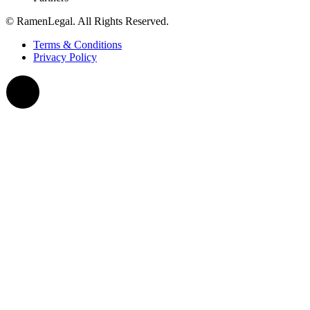
© RamenLegal. All Rights Reserved.
Terms & Conditions
Privacy Policy