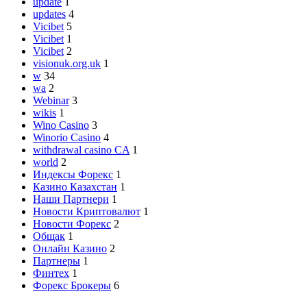
update
1
updates
4
Vicibet
5
Vicibet
1
Vicibet
2
visionuk.org.uk
1
w
34
wa
2
Webinar
3
wikis
1
Wino Casino
3
Winorio Casino
4
withdrawal casino CA
1
world
2
Индексы Форекс
1
Казино Казахстан
1
Наши Партнери
1
Новости Криптовалют
1
Новости Форекс
2
Общак
1
Онлайн Казино
2
Партнеры
1
Финтех
1
Форекс Брокеры
6