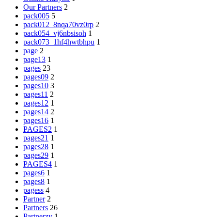
Our Partners
2
pack005
5
pack012_8nqa70vz0rp
2
pack054_vj6nbsisoh
1
pack073_1hf4hwtbhpu
1
page
2
page13
1
pages
23
pages09
2
pages10
3
pages11
2
pages12
1
pages14
2
pages16
1
PAGES2
1
pages21
1
pages28
1
pages29
1
PAGES4
1
pages6
1
pages8
1
pagess
4
Partner
2
Partners
26
Partnerzy
1