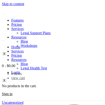
Skip to content
Features
Pricing
Services
Legal Support Plans
Resources
Blog
Workshops
Home
Services
X
Pricing
Resources
Blog
0
-
$
0.00
Legal Health Test
Login
0
items
view cart
X
No products in the cart.
Sign in
Try for free
Uncategorized