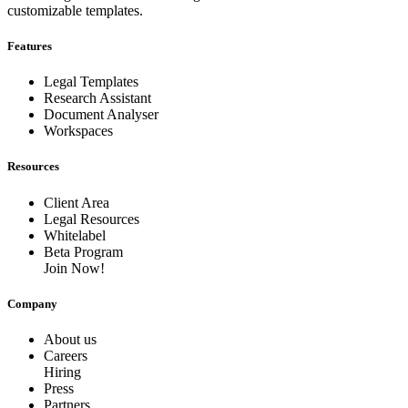
customizable templates.
Features
Legal Templates
Research Assistant
Document Analyser
Workspaces
Resources
Client Area
Legal Resources
Whitelabel
Beta Program
Join Now!
Company
About us
Careers
Hiring
Press
Partners