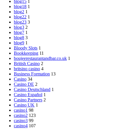
blog15
1
blog18
1
blog2
1
blog22
1
blog23
3
blog3
2
blog7
1
blog8
3
blog9
1
Bloody Slots
1
Bookkeeping
11
boujeerestaurantandbar.co.uk
1
British Casino
2
britsino casino
4
Business Formation
13
Casino
34
Casino DE
2
Casino Deutschland
1
Casino Español
1
Casino Partners
2
Casino UK
1
casino1
98
casino2
123
casino3
99
casino4
107