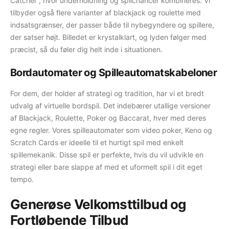
Catcher”, hvor underholdning og spilchancer kombineres. Vi
tilbyder også flere varianter af blackjack og roulette med
indsatsgrænser, der passer både til nybegyndere og spillere,
der satser højt. Billedet er krystalklart, og lyden følger med
præcist, så du føler dig helt inde i situationen.
Bordautomater og Spilleautomatskabeloner
For dem, der holder af strategi og tradition, har vi et bredt
udvalg af virtuelle bordspil. Det indebærer utallige versioner
af Blackjack, Roulette, Poker og Baccarat, hver med deres
egne regler. Vores spilleautomater som video poker, Keno og
Scratch Cards er ideelle til et hurtigt spil med enkelt
spillemekanik. Disse spil er perfekte, hvis du vil udvikle en
strategi eller bare slappe af med et uformelt spil i dit eget
tempo.
Generøse Velkomsttilbud og
Fortløbende Tilbud