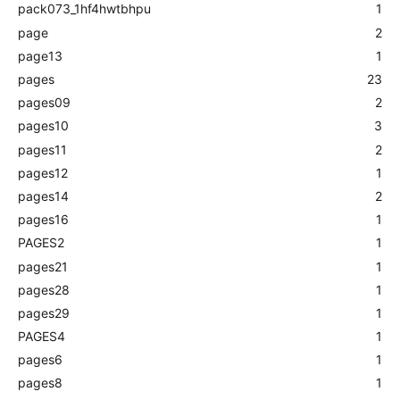
pack073_1hf4hwtbhpu
1
page
2
page13
1
pages
23
pages09
2
pages10
3
pages11
2
pages12
1
pages14
2
pages16
1
PAGES2
1
pages21
1
pages28
1
pages29
1
PAGES4
1
pages6
1
pages8
1