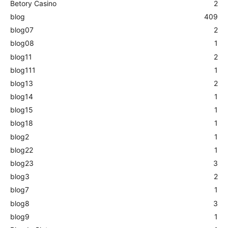
Betory Casino
2
blog
409
blog07
2
blog08
1
blog11
2
blog111
1
blog13
2
blog14
1
blog15
1
blog18
1
blog2
1
blog22
1
blog23
3
blog3
2
blog7
1
blog8
3
blog9
1