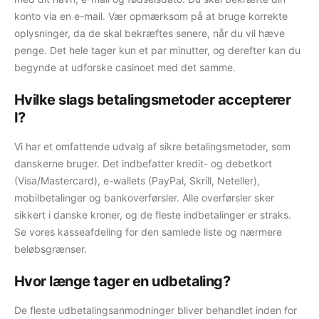
konto via en e-mail. Vær opmærksom på at bruge korrekte
oplysninger, da de skal bekræftes senere, når du vil hæve
penge. Det hele tager kun et par minutter, og derefter kan du
begynde at udforske casinoet med det samme.
Hvilke slags betalingsmetoder accepterer
I?
Vi har et omfattende udvalg af sikre betalingsmetoder, som
danskerne bruger. Det indbefatter kredit- og debetkort
(Visa/Mastercard), e-wallets (PayPal, Skrill, Neteller),
mobilbetalinger og bankoverførsler. Alle overførsler sker
sikkert i danske kroner, og de fleste indbetalinger er straks.
Se vores kasseafdeling for den samlede liste og nærmere
beløbsgrænser.
Hvor længe tager en udbetaling?
De fleste udbetalingsanmodninger bliver behandlet inden for