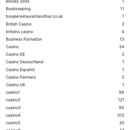
Bloody Slots
1
Bookkeeping
11
boujeerestaurantandbar.co.uk
1
British Casino
2
britsino casino
4
Business Formation
13
Casino
34
Casino DE
2
Casino Deutschland
1
Casino Español
1
Casino Partners
2
Casino UK
1
casino1
96
casino2
121
casino3
95
casino4
103
casino5
20