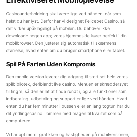
Casinounderholdning skal være lige ved hånden, når som
helst du har lyst. Derfor har vi designet Felicebet Casino, så
det virker upåklageligt på mobilen. Du behøver ikke
downloade nogen app; vores hjemmeside kører perfekt i din
mobilbrowser. Den justerer sig automatisk til skærmens
størrelse, hvad enten om du bruger smartphone eller tablet.
Spil På Farten Uden Kompromis
Den mobile version leverer dig adgang til stort set hele vores
spilbibliotek, deriblandt live casino. Menuen er skræddersyet
til fingre, så den er let at finde rundt i, og alle funktioner som
indbetaling, udbetaling og support er lige ved hånden. Hvad
enten du har fem minutter i bussen eller en lang togtur, har du
dit yndlingscasino i lommen med magen til kvalitet som på
computeren.
Vi har optimeret grafikken og hastigheden på mobilversionen,