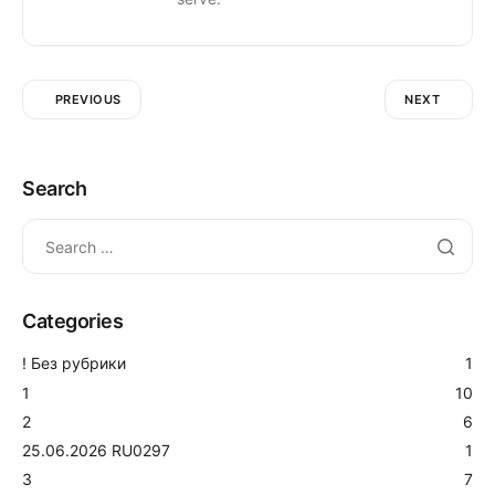
PREVIOUS
NEXT
Search
Categories
! Без рубрики
1
1
10
2
6
25.06.2026 RU0297
1
3
7