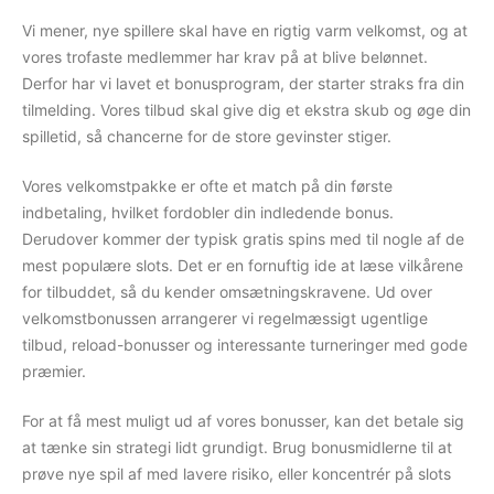
Vi mener, nye spillere skal have en rigtig varm velkomst, og at
vores trofaste medlemmer har krav på at blive belønnet.
Derfor har vi lavet et bonusprogram, der starter straks fra din
tilmelding. Vores tilbud skal give dig et ekstra skub og øge din
spilletid, så chancerne for de store gevinster stiger.
Vores velkomstpakke er ofte et match på din første
indbetaling, hvilket fordobler din indledende bonus.
Derudover kommer der typisk gratis spins med til nogle af de
mest populære slots. Det er en fornuftig ide at læse vilkårene
for tilbuddet, så du kender omsætningskravene. Ud over
velkomstbonussen arrangerer vi regelmæssigt ugentlige
tilbud, reload-bonusser og interessante turneringer med gode
præmier.
For at få mest muligt ud af vores bonusser, kan det betale sig
at tænke sin strategi lidt grundigt. Brug bonusmidlerne til at
prøve nye spil af med lavere risiko, eller koncentrér på slots