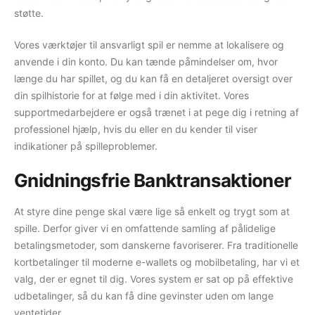
støtte.
Vores værktøjer til ansvarligt spil er nemme at lokalisere og
anvende i din konto. Du kan tænde påmindelser om, hvor
længe du har spillet, og du kan få en detaljeret oversigt over
din spilhistorie for at følge med i din aktivitet. Vores
supportmedarbejdere er også trænet i at pege dig i retning af
professionel hjælp, hvis du eller en du kender til viser
indikationer på spilleproblemer.
Gnidningsfrie Banktransaktioner
At styre dine penge skal være lige så enkelt og trygt som at
spille. Derfor giver vi en omfattende samling af pålidelige
betalingsmetoder, som danskerne favoriserer. Fra traditionelle
kortbetalinger til moderne e-wallets og mobilbetaling, har vi et
valg, der er egnet til dig. Vores system er sat op på effektive
udbetalinger, så du kan få dine gevinster uden om lange
ventetider.