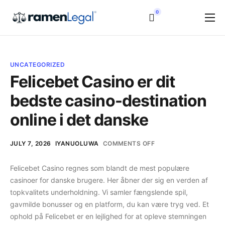
0
Home
Services
UNCATEGORIZED
Pricing
Felicebet Casino er dit
bedste casino-destination
Resources
online i det danske
Login
JULY 7, 2026
IYANUOLUWA
COMMENTS OFF
Felicebet Casino regnes som blandt de mest populære
casinoer for danske brugere. Her åbner der sig en verden af
topkvalitets underholdning. Vi samler fængslende spil,
gavmilde bonusser og en platform, du kan være tryg ved. Et
ophold på Felicebet er en lejlighed for at opleve stemningen