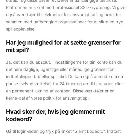
udfald, og disse bliver revideret af uafhængige testhuse.
Platformen er sikret med professionel SSL-kryptering. Vi giver
også værktøjer til selvkontrol for ansvarligt spil og arbejder
sammen med uafhængige organisationer for at sikre en tryg
spilleoplevelse.
Har jeg mulighed for at sætte grænser for
mit spil?
Ja, det kan du absolut. I indstillingerne for din konto kan du
definere daglige, ugentlige eller månedlige grænser for
indbetalinger, tab eller spilletid. Du kan også anmode om en
pause (selvudsættelse) fra 24 timer og op til flere uger, eller
en permanent lukning af kontoen. Disse værktøjer er en
kerne-del af vores politik for ansvarligt spil.
Hvad sker der, hvis jeg glemmer mit
kodeord?
Gå til login-siden og tryk på linket “Glemt kodeord”. Indtast