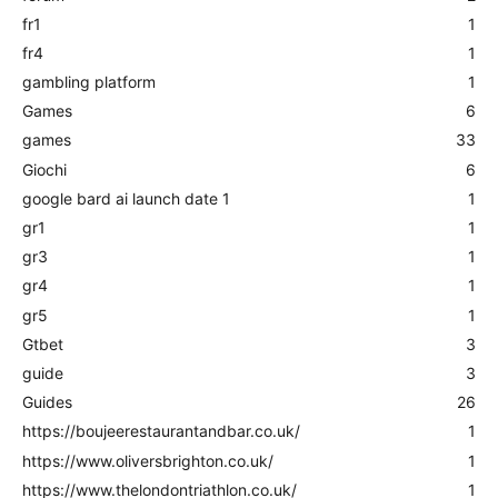
fr1
1
fr4
1
gambling platform
1
Games
6
games
33
Giochi
6
google bard ai launch date 1
1
gr1
1
gr3
1
gr4
1
gr5
1
Gtbet
3
guide
3
Guides
26
https://boujeerestaurantandbar.co.uk/
1
https://www.oliversbrighton.co.uk/
1
https://www.thelondontriathlon.co.uk/
1