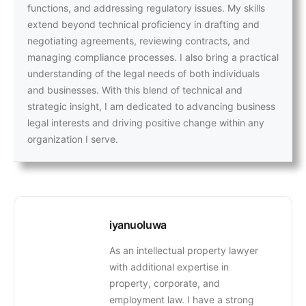
functions, and addressing regulatory issues. My skills
extend beyond technical proficiency in drafting and
negotiating agreements, reviewing contracts, and
managing compliance processes. I also bring a practical
understanding of the legal needs of both individuals
and businesses. With this blend of technical and
strategic insight, I am dedicated to advancing business
legal interests and driving positive change within any
organization I serve.
iyanuoluwa
As an intellectual property lawyer
with additional expertise in
property, corporate, and
employment law. I have a strong