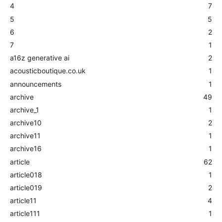
4
7
5
5
6
2
7
1
a16z generative ai
2
acousticboutique.co.uk
1
announcements
1
archive
49
archive_1
1
archive10
2
archive11
1
archive16
1
article
62
article018
1
article019
2
article11
4
article111
1