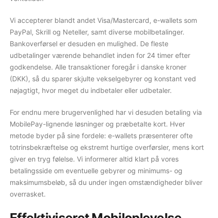
Vi accepterer blandt andet Visa/Mastercard, e-wallets som
PayPal, Skrill og Neteller, samt diverse mobilbetalinger.
Bankoverførsel er desuden en mulighed. De fleste
udbetalinger værende behandlet inden for 24 timer efter
godkendelse. Alle transaktioner foregår i danske kroner
(DKK), så du sparer skjulte vekselgebyrer og konstant ved
nøjagtigt, hvor meget du indbetaler eller udbetaler.
For endnu mere brugervenlighed har vi desuden betaling via
MobilePay-lignende løsninger og præbetalte kort. Hver
metode byder på sine fordele: e-wallets præsenterer ofte
totrinsbekræftelse og ekstremt hurtige overførsler, mens kort
giver en tryg følelse. Vi informerer altid klart på vores
betalingsside om eventuelle gebyrer og minimums- og
maksimumsbeløb, så du under ingen omstændigheder bliver
overrasket.
Effektiviseret Mobiloplevelse