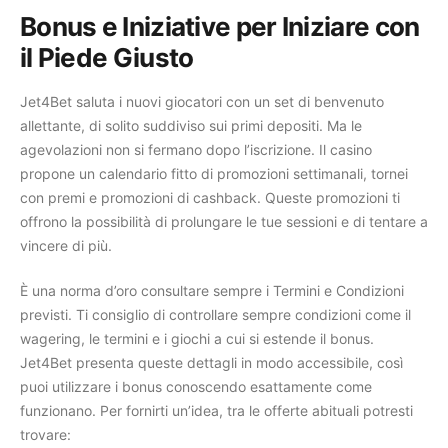
Bonus e Iniziative per Iniziare con
il Piede Giusto
Jet4Bet saluta i nuovi giocatori con un set di benvenuto
allettante, di solito suddiviso sui primi depositi. Ma le
agevolazioni non si fermano dopo l’iscrizione. Il casino
propone un calendario fitto di promozioni settimanali, tornei
con premi e promozioni di cashback. Queste promozioni ti
offrono la possibilità di prolungare le tue sessioni e di tentare a
vincere di più.
È una norma d’oro consultare sempre i Termini e Condizioni
previsti. Ti consiglio di controllare sempre condizioni come il
wagering, le termini e i giochi a cui si estende il bonus.
Jet4Bet presenta queste dettagli in modo accessibile, così
puoi utilizzare i bonus conoscendo esattamente come
funzionano. Per fornirti un’idea, tra le offerte abituali potresti
trovare: