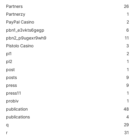
Partners
26
Partnerzy
1
PayPal Casino
2
pbn1_e3vkts6gegp
6
pbn2_p9ugexr9wh9
11
Pistolo Casino
3
pl1
2
pl2
1
post
1
posts
9
press
9
press11
1
probiv
1
publication
48
publications
4
q
29
r
31