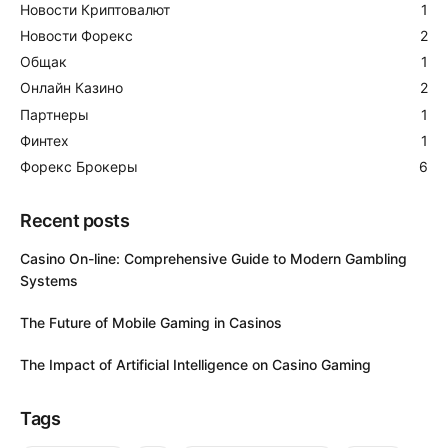
Новости Криптовалют
1
Новости Форекс
2
Общак
1
Онлайн Казино
2
Партнеры
1
Финтех
1
Форекс Брокеры
6
Recent posts
Casino On-line: Comprehensive Guide to Modern Gambling
Systems
The Future of Mobile Gaming in Casinos
The Impact of Artificial Intelligence on Casino Gaming
Tags