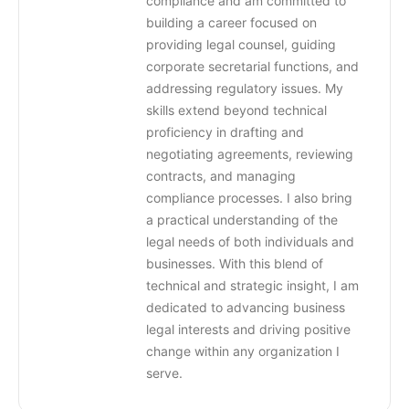
compliance and am committed to
building a career focused on
providing legal counsel, guiding
corporate secretarial functions, and
addressing regulatory issues. My
skills extend beyond technical
proficiency in drafting and
negotiating agreements, reviewing
contracts, and managing
compliance processes. I also bring
a practical understanding of the
legal needs of both individuals and
businesses. With this blend of
technical and strategic insight, I am
dedicated to advancing business
legal interests and driving positive
change within any organization I
serve.