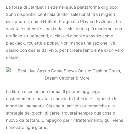
La forza di Jet4Bet risiede nella sua piattaforma di gioco.
Sono disponibili centinaia di titoli selezionati tra i migliori
sviluppatori, come NetEnt, Pragmatic Play ed Evolution. La
varietà è notevole: spazia dalle slot video più moderne, con
grafiche stupefacenti, ai classici giochi da tavolo come
blackjack, roulette e poker. Non manca una sezione live
casino con dealer dal vivo, per ricreare l’ambiente di un vero
casinò.
La libreria non rimane ferma. Il gruppo aggiunge
costantemente novità, rinnovando l’offerta e seguendo le
mode del momento. Sia che tu ami le slot tematiche o le
strategie dei giochi di carte, troverai sempre qualcosa di
nuovo da testare. L’impegno per l’intrattenimento, qui, viene
rinnovato ogni giorno.