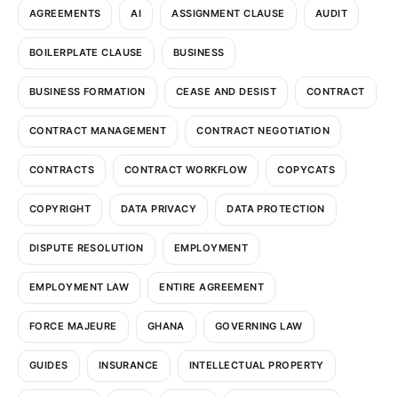
AGREEMENTS
AI
ASSIGNMENT CLAUSE
AUDIT
BOILERPLATE CLAUSE
BUSINESS
BUSINESS FORMATION
CEASE AND DESIST
CONTRACT
CONTRACT MANAGEMENT
CONTRACT NEGOTIATION
CONTRACTS
CONTRACT WORKFLOW
COPYCATS
COPYRIGHT
DATA PRIVACY
DATA PROTECTION
DISPUTE RESOLUTION
EMPLOYMENT
EMPLOYMENT LAW
ENTIRE AGREEMENT
FORCE MAJEURE
GHANA
GOVERNING LAW
GUIDES
INSURANCE
INTELLECTUAL PROPERTY