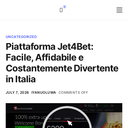
0
Home
Services
UNCATEGORIZED
Pricing
Piattaforma Jet4Bet:
Facile, Affidabile e
Resources
Costantemente Divertente
Login
in Italia
JULY 7, 2026
IYANUOLUWA
COMMENTS OFF