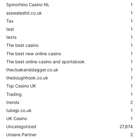
Spinorhino Casino NL
1
ssswalesltd.co.uk
1
Tax
1
test
1
texts
1
The best casino
1
The best new online casino
1
The best online casino and sportsbook
1
thecloakanddagger.co.uk
1
thedoughhook.co.uk
1
Top Casino UK
1
Trading
1
trends
2
tubejp.co.uk
1
UK Casino
1
Uncategorized
27,874
Unsere Partner
2