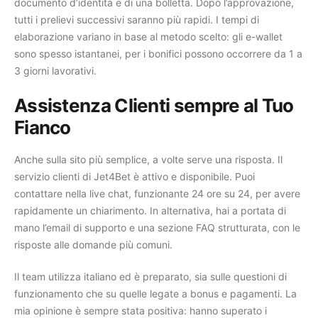
documento d’identità e di una bolletta. Dopo l’approvazione,
tutti i prelievi successivi saranno più rapidi. I tempi di
elaborazione variano in base al metodo scelto: gli e-wallet
sono spesso istantanei, per i bonifici possono occorrere da 1 a
3 giorni lavorativi.
Assistenza Clienti sempre al Tuo
Fianco
Anche sulla sito più semplice, a volte serve una risposta. Il
servizio clienti di Jet4Bet è attivo e disponibile. Puoi
contattare nella live chat, funzionante 24 ore su 24, per avere
rapidamente un chiarimento. In alternativa, hai a portata di
mano l’email di supporto e una sezione FAQ strutturata, con le
risposte alle domande più comuni.
Il team utilizza italiano ed è preparato, sia sulle questioni di
funzionamento che su quelle legate a bonus e pagamenti. La
mia opinione è sempre stata positiva: hanno superato i