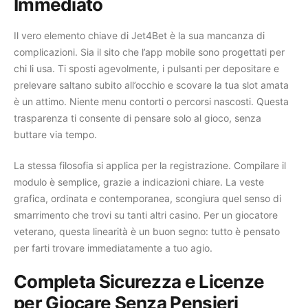
Immediato
Il vero elemento chiave di Jet4Bet è la sua mancanza di
complicazioni. Sia il sito che l’app mobile sono progettati per
chi li usa. Ti sposti agevolmente, i pulsanti per depositare e
prelevare saltano subito all’occhio e scovare la tua slot amata
è un attimo. Niente menu contorti o percorsi nascosti. Questa
trasparenza ti consente di pensare solo al gioco, senza
buttare via tempo.
La stessa filosofia si applica per la registrazione. Compilare il
modulo è semplice, grazie a indicazioni chiare. La veste
grafica, ordinata e contemporanea, scongiura quel senso di
smarrimento che trovi su tanti altri casino. Per un giocatore
veterano, questa linearità è un buon segno: tutto è pensato
per farti trovare immediatamente a tuo agio.
Completa Sicurezza e Licenze
per Giocare Senza Pensieri