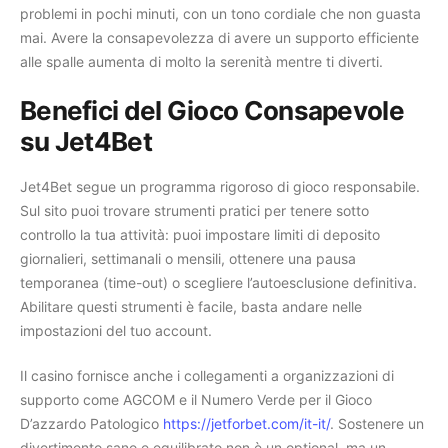
problemi in pochi minuti, con un tono cordiale che non guasta
mai. Avere la consapevolezza di avere un supporto efficiente
alle spalle aumenta di molto la serenità mentre ti diverti.
Benefici del Gioco Consapevole
su Jet4Bet
Jet4Bet segue un programma rigoroso di gioco responsabile.
Sul sito puoi trovare strumenti pratici per tenere sotto
controllo la tua attività: puoi impostare limiti di deposito
giornalieri, settimanali o mensili, ottenere una pausa
temporanea (time-out) o scegliere l’autoesclusione definitiva.
Abilitare questi strumenti è facile, basta andare nelle
impostazioni del tuo account.
Il casino fornisce anche i collegamenti a organizzazioni di
supporto come AGCOM e il Numero Verde per il Gioco
D’azzardo Patologico
https://jetforbet.com/it-it/
. Sostenere un
divertimento sano e equilibrato non è un optional, ma un