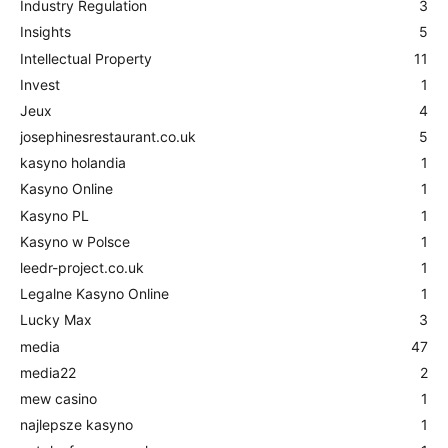
Industry Regulation
3
Insights
5
Intellectual Property
11
Invest
1
Jeux
4
josephinesrestaurant.co.uk
5
kasyno holandia
1
Kasyno Online
1
Kasyno PL
1
Kasyno w Polsce
1
leedr-project.co.uk
1
Legalne Kasyno Online
1
Lucky Max
3
media
47
media22
2
mew casino
1
najlepsze kasyno
1