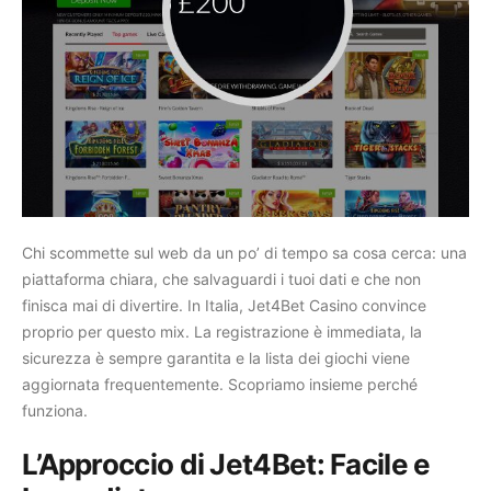
Chi scommette sul web da un po’ di tempo sa cosa cerca: una
piattaforma chiara, che salvaguardi i tuoi dati e che non
finisca mai di divertire. In Italia, Jet4Bet Casino convince
proprio per questo mix. La registrazione è immediata, la
sicurezza è sempre garantita e la lista dei giochi viene
aggiornata frequentemente. Scopriamo insieme perché
funziona.
L’Approccio di Jet4Bet: Facile e