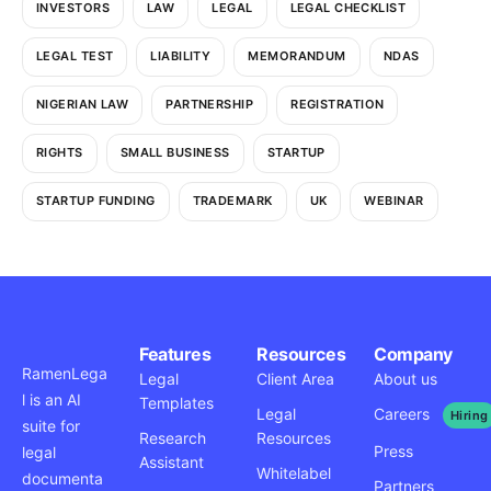
INVESTORS
LAW
LEGAL
LEGAL CHECKLIST
LEGAL TEST
LIABILITY
MEMORANDUM
NDAS
NIGERIAN LAW
PARTNERSHIP
REGISTRATION
RIGHTS
SMALL BUSINESS
STARTUP
STARTUP FUNDING
TRADEMARK
UK
WEBINAR
Features
Resources
Company
RamenLega
Legal
Client Area
About us
l is an AI
Templates
Legal
Careers
Hiring
suite for
Research
Resources
Press
legal
Assistant
Whitelabel
documenta
Partners