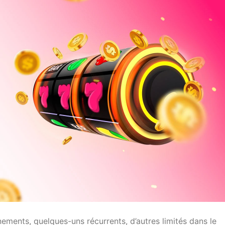
ments, quelques-uns récurrents, d’autres limités dans le