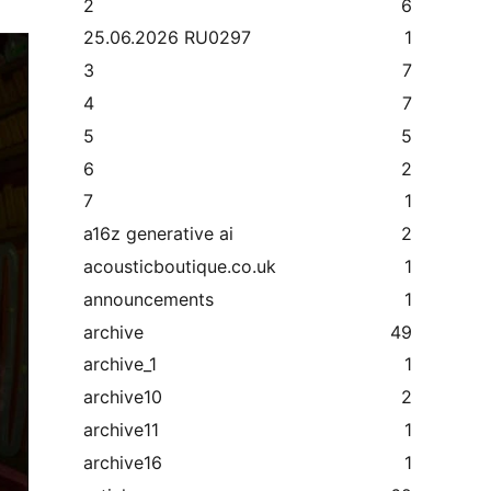
2
6
25.06.2026 RU0297
1
3
7
4
7
5
5
6
2
7
1
a16z generative ai
2
acousticboutique.co.uk
1
announcements
1
archive
49
archive_1
1
archive10
2
archive11
1
archive16
1