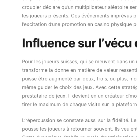
croupier déclare qu’un multiplicateur aléatoire se
les joueurs présents. Ces événements imprévus pr
l’excitation d’une promotion en casino physique po
Influence sur l’vécu
Pour les joueurs suisses, qui se meuvent dans un 
transforme la donne en matière de valeur ressentie
puisse être augmenté par deux, trois, ou plus, mod
même guider le choix des jeux. Avec cette strat
prestataire de jeux. Il devient en un créateur d’
tirer le maximum de chaque visite sur la platefor
L’répercussion se constate aussi sur la fidélité. 
pousse les joueurs à retourner souvent. Ils veule