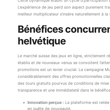
Cette dynamique établit un cycle d’participation 
L’expérience de jeu perd son aspect purement tra
meilleur multiplicateur s’insère naturellement à l
Bénéfices concurren
helvétique
Le marché suisse des jeux en ligne, strictement r
établis et de nouveaux venus se convoitent l’atten
promotions est un levier crucial. La campagne Mu
considérablement des offres promotionnelles cla
des tours gratuits pourvus de conditions de mise
transparence et une immédiateté dans le bénéfice
Innovation perçue :
La plateforme est reliée
en quête de nouveauté.