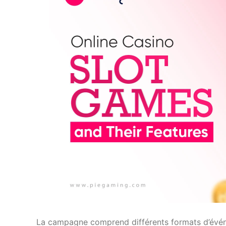
La campagne comprend différents formats d’événe