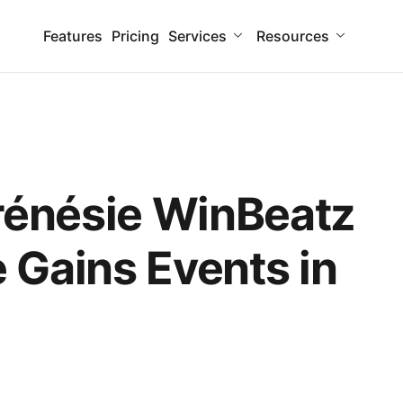
Features
Pricing
Services
Resources
Frénésie WinBeatz
 Gains Events in