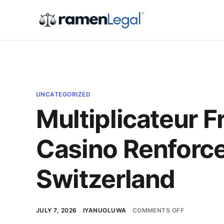
UNCATEGORIZED
Multiplicateur 
Casino Renforce
Switzerland
JULY 7, 2026
IYANUOLUWA
COMMENTS OFF