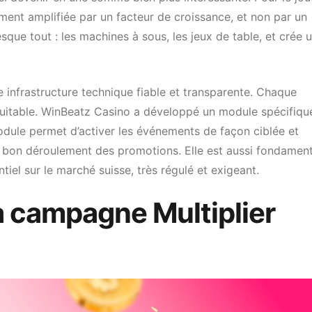
ement amplifiée par un facteur de croissance, et non par un
ue tout : les machines à sous, les jeux de table, et crée 
infrastructure technique fiable et transparente. Chaque
 équitable. WinBeatz Casino a développé un module spécifiqu
odule permet d’activer les événements de façon ciblée et
le bon déroulement des promotions. Elle est aussi fondamen
tiel sur le marché suisse, très régulé et exigeant.
a campagne Multiplier