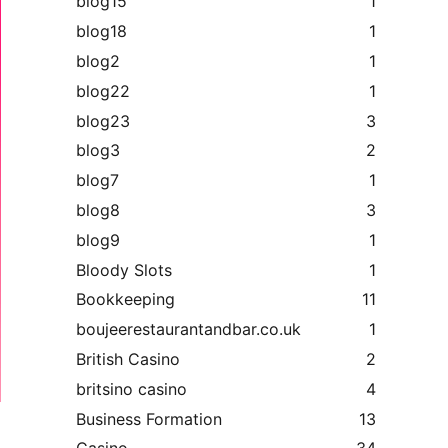
blog15
1
blog18
1
blog2
1
blog22
1
blog23
3
blog3
2
blog7
1
blog8
3
blog9
1
Bloody Slots
1
Bookkeeping
11
boujeerestaurantandbar.co.uk
1
British Casino
2
britsino casino
4
Business Formation
13