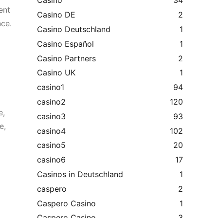
Casino
34
ent
Casino DE
2
nce.
Casino Deutschland
1
Casino Español
1
Casino Partners
2
Casino UK
1
casino1
94
casino2
120
e,
casino3
93
e,
casino4
102
casino5
20
casino6
17
Casinos in Deutschland
1
caspero
2
Caspero Casino
1
Caspero Casino
3