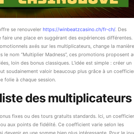
offre se renouveler
https://winbeatzcasino.ch/fr-ch/
. Des
faire une place en suggérant des expériences différentes.
romotionnels axés sur les multiplicateurs, change la manièr
us le nom “Multiplier Madness”, ces promotions proposent 
es, loin des bonus classiques. L’idée est simple : créer un
eut soudainement valoir beaucoup plus grâce à un coefficie
e folie à chaque session.
iste des multiplicateurs
s fixes ou des tours gratuits standards. Ici, un coefficie
u aux points de fidélité. Ce coefficient varie selon les
si devenir en une somme bien plus intéressante. Pour le jou