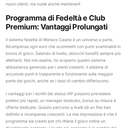
nuovi clienti, ma vuole anche mantenerli.
Programma di Fedeltà e Club
Premium: Vantaggi Prolungati
Il sistema fedeltà di Wonaco Casino è un universo a parte.
Ricompensa ogni euro che scommetti con punti scambiabili in
bonus di gioco. Salendo di livello, sblocchi benefit sempre più
allettanti. Nel mio esame, ho scoperto questo sistema
abbastanza generoso per i utenti costanti. Il sistema di
accumulo punti è trasparente e funzionante sulla maggior
parte dei giochi, anche se i tassi di cambio differiscono.
I vantaggi per i iscritti dei status VIP possono prevedere
prelievi più rapidi, un manager dedicato, bonus su misura e
offerte dedicate. Questo percorso a livelli dà un fine ben
definito e ricompense crescenti. La mia impressione è che il
programma sia creato per chi ritiene il gioco online un
divertimento costante. L’punto più concreto è la cambio dei