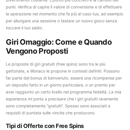
punti. Verifica di capire il valore di conversione e di effettuare
la operazione nel momento che fa più al caso tuo, ad esempio
per allungare una sessione o testare un nuovo gioco senza
toccare il tuo saldo.
Giri Omaggio: Come e Quando
Vengono Proposti
Le proposte di giri gratuiti (free spins) sono tra le più
gettonate, e Wonaco le propone in contesti definiti. Possono
far parte del bonus di benvenuto, essere una ricompensa per
un deposito fatto in un giorno particolare, o un premio per
aver raggiunto un certo livello nel programma fedeltà. La mia
esperienza mi porta a precisare che i giri gratuiti raramente
sono completamente “gratuiti”. Spesso sono associati a
requisiti di puntata sulle vincite che producono.
Tipi di Offerte con Free Spins