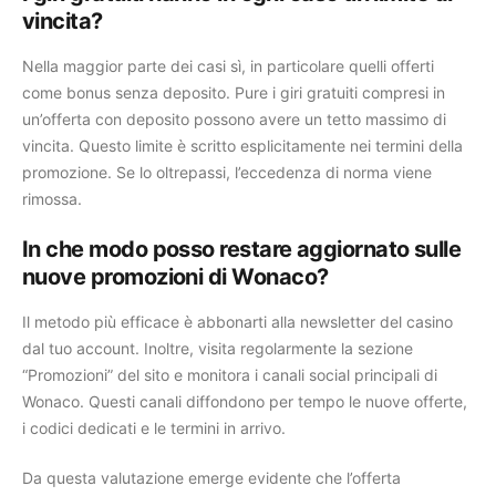
vincita?
Nella maggior parte dei casi sì, in particolare quelli offerti
come bonus senza deposito. Pure i giri gratuiti compresi in
un’offerta con deposito possono avere un tetto massimo di
vincita. Questo limite è scritto esplicitamente nei termini della
promozione. Se lo oltrepassi, l’eccedenza di norma viene
rimossa.
In che modo posso restare aggiornato sulle
nuove promozioni di Wonaco?
Il metodo più efficace è abbonarti alla newsletter del casino
dal tuo account. Inoltre, visita regolarmente la sezione
“Promozioni” del sito e monitora i canali social principali di
Wonaco. Questi canali diffondono per tempo le nuove offerte,
i codici dedicati e le termini in arrivo.
Da questa valutazione emerge evidente che l’offerta