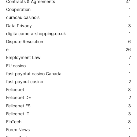
Contracts & Agreements
41
Cooperation
1
curacau casinois
1
Data Privacy
3
digitalcamera-shopping.co.uk
1
Dispute Resolution
6
e
26
Employment Law
7
EU casino
1
fast payotut casino Canada
1
fast payout casino
2
Felicebet
8
Felicebet DE
2
Felicebet ES
3
Felicebet IT
3
FinTech
8
Forex News
1