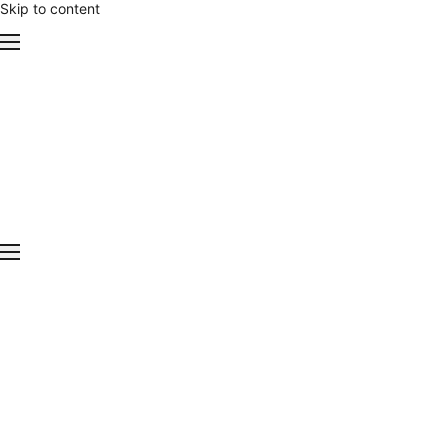
Skip to content
Features
Pricing
Services
Legal Support Plans
Resources
Blog
Workshops
Home
Services
Pricing
Resources
Blog
Legal Health Test
Login