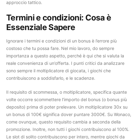
approccio tattico.
Termini e condizioni: Cosa è
Essenziale Sapere
Ignorare i termini e condizioni di un bonus è l’errore più
costoso che tu possa fare. Nel mio lavoro, do sempre
importanza a questo aspetto, perché è qui che si valuta la
reale convenienza di un’offerta. I punti critici da analizzare
sono sempre il moltiplicatore di giocata, i giochi che
contribuiscono a soddisfarlo, e le scadenze.
Il requisito di scommessa, o moltiplicatore, specifica quante
volte occorre scommettere l’importo del bonus (o bonus più
deposito) prima di poter prelevare. Un moltiplicatore 30x su
un bonus di 100€ significa dover puntare 3000€. Su Wonaco,
come ovunque, questo requisito cambia a seconda della
promozione. Inoltre, non tutti i giochi contribuiscono al 100%.
Le slot di solito contribuiscono per intero, mentre giochi da