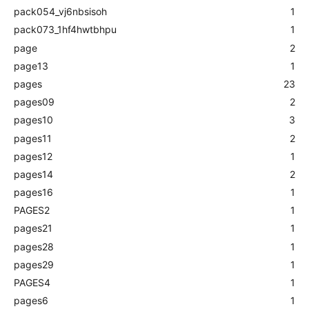
pack054_vj6nbsisoh
1
pack073_1hf4hwtbhpu
1
page
2
page13
1
pages
23
pages09
2
pages10
3
pages11
2
pages12
1
pages14
2
pages16
1
PAGES2
1
pages21
1
pages28
1
pages29
1
PAGES4
1
pages6
1