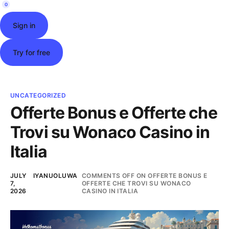
0
Sign in
Try for free
UNCATEGORIZED
Offerte Bonus e Offerte che
Trovi su Wonaco Casino in
Italia
JULY
IYANUOLUWA
COMMENTS OFF
ON OFFERTE BONUS E
7,
OFFERTE CHE TROVI SU WONACO
2026
CASINO IN ITALIA