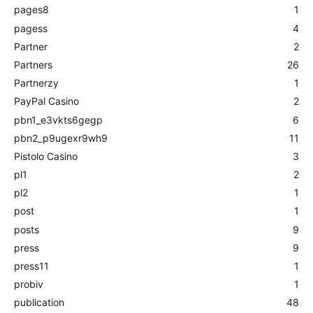
pages8
1
pagess
4
Partner
2
Partners
26
Partnerzy
1
PayPal Casino
2
pbn1_e3vkts6gegp
6
pbn2_p9ugexr9wh9
11
Pistolo Casino
3
pl1
2
pl2
1
post
1
posts
9
press
9
press11
1
probiv
1
publication
48