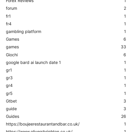
Forex Reviews
1
forum
2
fr1
1
fr4
1
gambling platform
1
Games
6
games
33
Giochi
6
google bard ai launch date 1
1
gr1
1
gr3
1
gr4
1
gr5
1
Gtbet
3
guide
3
Guides
26
https://boujeerestaurantandbar.co.uk/
1
https://www.oliversbrighton.co.uk/
1