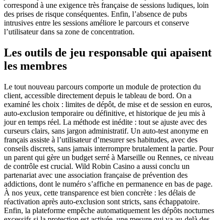
correspond à une exigence très française de sessions ludiques, loin
des prises de risque conséquentes. Enfin, l’absence de pubs
intrusives entre les sessions améliore le parcours et conserve
l’utilisateur dans sa zone de concentration.
Les outils de jeu responsable qui apaisent
les membres
Le tout nouveau parcours comporte un module de protection du
client, accessible directement depuis le tableau de bord. On a
examiné les choix : limites de dépôt, de mise et de session en euros,
auto-exclusion temporaire ou définitive, et historique de jeu mis à
jour en temps réel. La méthode est inédite : tout se ajuste avec des
curseurs clairs, sans jargon administratif. Un auto-test anonyme en
français assiste à l’utilisateur d’mesurer ses habitudes, avec des
conseils discrets, sans jamais interrompre brutalement la partie. Pour
un parent qui gère un budget serré à Marseille ou Rennes, ce niveau
de contrôle est crucial. Wild Robin Casino a aussi conclu un
partenariat avec une association française de prévention des
addictions, dont le numéro s’affiche en permanence en bas de page.
À nos yeux, cette transparence est bien concrète : les délais de
réactivation après auto-exclusion sont stricts, sans échappatoire.
Enfin, la plateforme empêche automatiquement les dépôts nocturnes
excessifs si la protection est activée, une mesure qui va au-delà des