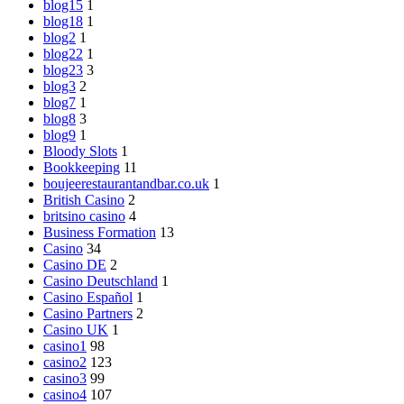
blog15
1
blog18
1
blog2
1
blog22
1
blog23
3
blog3
2
blog7
1
blog8
3
blog9
1
Bloody Slots
1
Bookkeeping
11
boujeerestaurantandbar.co.uk
1
British Casino
2
britsino casino
4
Business Formation
13
Casino
34
Casino DE
2
Casino Deutschland
1
Casino Español
1
Casino Partners
2
Casino UK
1
casino1
98
casino2
123
casino3
99
casino4
107