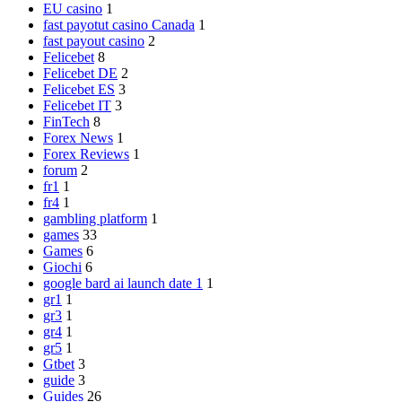
EU casino
1
fast payotut casino Canada
1
fast payout casino
2
Felicebet
8
Felicebet DE
2
Felicebet ES
3
Felicebet IT
3
FinTech
8
Forex News
1
Forex Reviews
1
forum
2
fr1
1
fr4
1
gambling platform
1
games
33
Games
6
Giochi
6
google bard ai launch date 1
1
gr1
1
gr3
1
gr4
1
gr5
1
Gtbet
3
guide
3
Guides
26