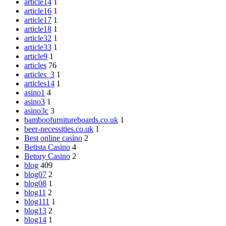
article14
1
article16
1
article17
1
article18
1
article32
1
article33
1
article9
1
articles
76
articles_3
1
articles14
1
asino1
4
asino3
1
asino3c
3
bamboofurnitureboards.co.uk
1
beer-necessities.co.uk
1
Best online casino
2
Betista Casino
4
Betory Casino
2
blog
409
blog07
2
blog08
1
blog11
2
blog111
1
blog13
2
blog14
1