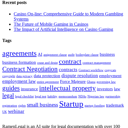
Recent posts
Casino On-line: Comprehensive Guide to Modern Gambling
Systems
The Future of Mobile Gaming in Casinos
The Impact of Artificial Intelligence on Casino Gaming
Tags
agreements
AI
business
assignment clause
audit
boilerplate clause
contract
business formation
cease and desist
contract management
Contract Negotiation
contracts
Contract workflow
copycats
dispute resolution
data protection
employment
copyright
data privacy
employment law
Force Majeure
entire agreement
Ghana
governing law
intellectual property
guides
insurance
investors
law
legal
legal checklist
legal test
liability
memorandum
NDAs
Nigerian law
partnership
Startup
small business
trademark
registration
rights
startup funding
webinar
UK
RamenLegal is an AI suite for legal documentation with over 100