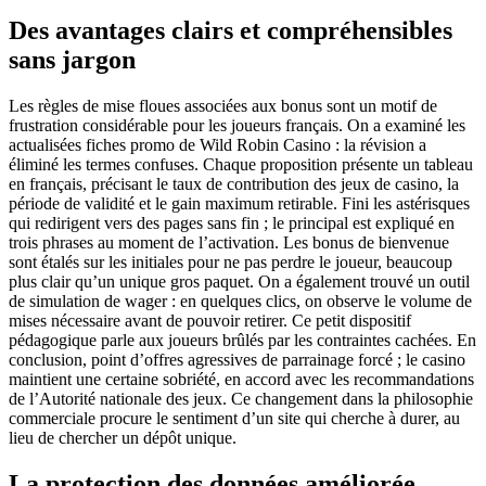
Des avantages clairs et compréhensibles
sans jargon
Les règles de mise floues associées aux bonus sont un motif de
frustration considérable pour les joueurs français. On a examiné les
actualisées fiches promo de Wild Robin Casino : la révision a
éliminé les termes confuses. Chaque proposition présente un tableau
en français, précisant le taux de contribution des jeux de casino, la
période de validité et le gain maximum retirable. Fini les astérisques
qui redirigent vers des pages sans fin ; le principal est expliqué en
trois phrases au moment de l’activation. Les bonus de bienvenue
sont étalés sur les initiales pour ne pas perdre le joueur, beaucoup
plus clair qu’un unique gros paquet. On a également trouvé un outil
de simulation de wager : en quelques clics, on observe le volume de
mises nécessaire avant de pouvoir retirer. Ce petit dispositif
pédagogique parle aux joueurs brûlés par les contraintes cachées. En
conclusion, point d’offres agressives de parrainage forcé ; le casino
maintient une certaine sobriété, en accord avec les recommandations
de l’Autorité nationale des jeux. Ce changement dans la philosophie
commerciale procure le sentiment d’un site qui cherche à durer, au
lieu de chercher un dépôt unique.
La protection des données améliorée