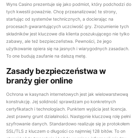
Wyns Casino prezentuje się jako podmiot, który podchodzi do
tych kwestii poważnie. Chcę przeanalizować te strony,
startując od systemów technicznych, a docierając na
procesach gwarantujących uczciwość gry. Zrozumienie tych
składników jest kluczowe dla klienta poszukującego nie tylko
zabawy, ale też bezpieczeństwa. Pewności, że jego
użytkowanie opiera się na jasnych i wiarygodnych zasadach.
To one budują zaufanie na dalszą metę.
Zasady bezpieczeństwa w
branży gier online
Ochrona w kasynach internetowych jest jak wielowarstwową
konstrukcję. Jej solidność sprawdzam po konkretnych
certyfikatach i technologiach. Punktem wyjścia jest licencja.
Jest prawny grunt działalności. Następnie kluczową rolę pełni
szyfrowanie danych. Standardowo realizuje się je protokołem
SSL/TLS z kluczem o długości co najmniej 128 bitów. To on