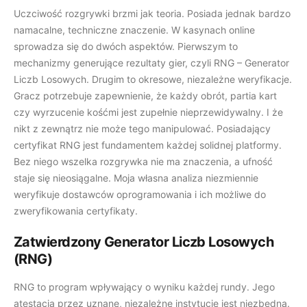
Uczciwość rozgrywki brzmi jak teoria. Posiada jednak bardzo
namacalne, techniczne znaczenie. W kasynach online
sprowadza się do dwóch aspektów. Pierwszym to
mechanizmy generujące rezultaty gier, czyli RNG – Generator
Liczb Losowych. Drugim to okresowe, niezależne weryfikacje.
Gracz potrzebuje zapewnienie, że każdy obrót, partia kart
czy wyrzucenie kośćmi jest zupełnie nieprzewidywalny. I że
nikt z zewnątrz nie może tego manipulować. Posiadający
certyfikat RNG jest fundamentem każdej solidnej platformy.
Bez niego wszelka rozgrywka nie ma znaczenia, a ufność
staje się nieosiągalne. Moja własna analiza niezmiennie
weryfikuje dostawców oprogramowania i ich możliwe do
zweryfikowania certyfikaty.
Zatwierdzony Generator Liczb Losowych
(RNG)
RNG to program wpływający o wyniku każdej rundy. Jego
atestacja przez uznane, niezależne instytucje jest niezbędna.