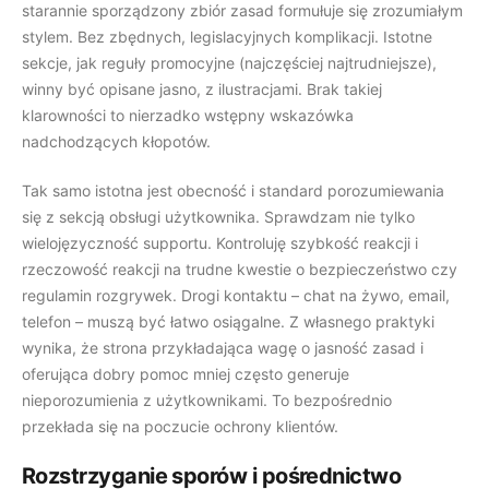
starannie sporządzony zbiór zasad formułuje się zrozumiałym
stylem. Bez zbędnych, legislacyjnych komplikacji. Istotne
sekcje, jak reguły promocyjne (najczęściej najtrudniejsze),
winny być opisane jasno, z ilustracjami. Brak takiej
klarowności to nierzadko wstępny wskazówka
nadchodzących kłopotów.
Tak samo istotna jest obecność i standard porozumiewania
się z sekcją obsługi użytkownika. Sprawdzam nie tylko
wielojęzyczność supportu. Kontroluję szybkość reakcji i
rzeczowość reakcji na trudne kwestie o bezpieczeństwo czy
regulamin rozgrywek. Drogi kontaktu – chat na żywo, email,
telefon – muszą być łatwo osiągalne. Z własnego praktyki
wynika, że strona przykładająca wagę o jasność zasad i
oferująca dobry pomoc mniej często generuje
nieporozumienia z użytkownikami. To bezpośrednio
przekłada się na poczucie ochrony klientów.
Rozstrzyganie sporów i pośrednictwo