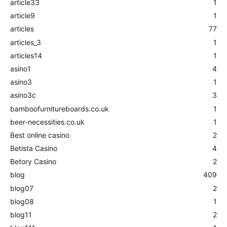
article33
1
article9
1
articles
77
articles_3
1
articles14
1
asino1
4
asino3
1
asino3c
3
bamboofurnitureboards.co.uk
1
beer-necessities.co.uk
1
Best online casino
2
Betista Casino
4
Betory Casino
2
blog
409
blog07
2
blog08
1
blog11
2