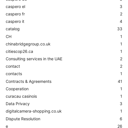
caspero el
3
caspero fr
2
caspero it
4
catalog
33
CH
1
chinabridgegroup.co.uk
1
citiescop26.ca
1
Consulting services in the UAE
2
contact
2
contacts
1
Contracts & Agreements
41
Cooperation
1
curacau casinois
1
Data Privacy
3
digitalcamera-shopping.co.uk
1
Dispute Resolution
6
e
26