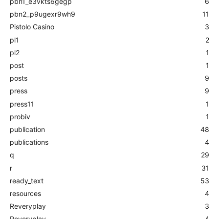
pbn1_e3vkts6gegp
6
pbn2_p9ugexr9wh9
11
Pistolo Casino
3
pl1
2
pl2
1
post
1
posts
9
press
9
press11
1
probiv
1
publication
48
publications
4
q
29
r
31
ready_text
53
resources
4
Reveryplay
3
Reveryplay
4