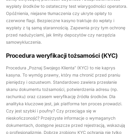
wypłaty środków to ostateczny test wiarygodności operatora.
Opóźnienia, niejasne tłumaczenia czy ukryte opłaty to
czerwone flagi. Bezpieczne kasyno traktuje do wpłaty i
wypłaty z tą samą starannością. Zapewnia przy tym ochronę
przed nadużyciami, jak limity depozytów czy narzędzia
samowykluczenia.
Procedura weryfikacji tożsamości (KYC)
Procedura „Poznaj Swojego Klienta” (KYC) to nie kaprys
kasyna. To wymóg prawny, który ma chronić przed praniu
pieniędzy i oszustwom. Standardowo zawiera przesłanie
skanu dokumentu tożsamości, potwierdzenia adresu (np.
rachunku) oraz czasem weryfikację źródła środków. Dla
analityka kluczowe jest, jak platforma ten proces prowadzi.
Czy jest szybki i poufny? Czy przeciąga się w
nieskończoność? Przejrzyste informacje o wymaganych
dokumentach, dostępne jeszcze przed rejestracją, wskazują
o profesjonalizmie. Dobrze zrobiony KYC ochrania nie tylko