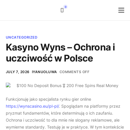
0
Home
Services
UNCATEGORIZED
Pricing
Kasyno Wyns – Ochrona i
uczciwość w Polsce
Resources
Login
JULY 7, 2026
IYANUOLUWA
COMMENTS OFF
Funkcjonuję jako specjalista rynku gier online
https://wynscasino.eu/pl-pl/
. Spoglądam na platformy przez
pryzmat fundamentów, które determinują o ich zaufaniu.
Ochrona i uczciwość to dla mnie nie slogany reklamowe, ale
wymierne standardy. Testuję je w praktyce. W tym kontekście