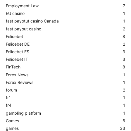
Employment Law
7
EU casino
1
fast payotut casino Canada
1
fast payout casino
2
Felicebet
8
Felicebet DE
2
Felicebet ES
3
Felicebet IT
3
FinTech
8
Forex News
1
Forex Reviews
1
forum
2
fr1
1
fr4
1
gambling platform
1
Games
6
games
33