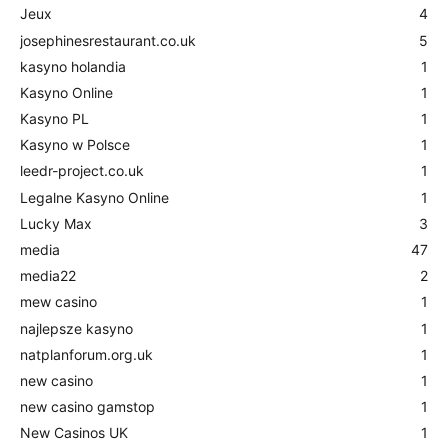
Jeux
4
josephinesrestaurant.co.uk
5
kasyno holandia
1
Kasyno Online
1
Kasyno PL
1
Kasyno w Polsce
1
leedr-project.co.uk
1
Legalne Kasyno Online
1
Lucky Max
3
media
47
media22
2
mew casino
1
najlepsze kasyno
1
natplanforum.org.uk
1
new casino
1
new casino gamstop
1
New Casinos UK
1