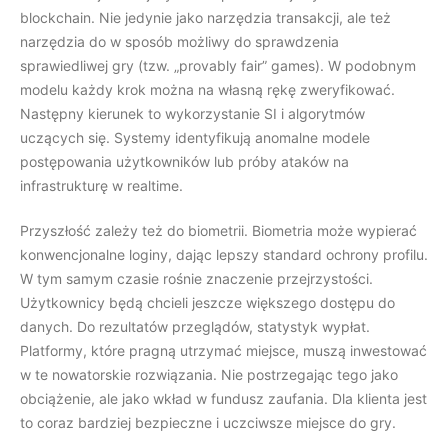
blockchain. Nie jedynie jako narzędzia transakcji, ale też
narzędzia do w sposób możliwy do sprawdzenia
sprawiedliwej gry (tzw. „provably fair” games). W podobnym
modelu każdy krok można na własną rękę zweryfikować.
Następny kierunek to wykorzystanie SI i algorytmów
uczących się. Systemy identyfikują anomalne modele
postępowania użytkowników lub próby ataków na
infrastrukturę w realtime.
Przyszłość zależy też do biometrii. Biometria może wypierać
konwencjonalne loginy, dając lepszy standard ochrony profilu.
W tym samym czasie rośnie znaczenie przejrzystości.
Użytkownicy będą chcieli jeszcze większego dostępu do
danych. Do rezultatów przeglądów, statystyk wypłat.
Platformy, które pragną utrzymać miejsce, muszą inwestować
w te nowatorskie rozwiązania. Nie postrzegając tego jako
obciążenie, ale jako wkład w fundusz zaufania. Dla klienta jest
to coraz bardziej bezpieczne i uczciwsze miejsce do gry.