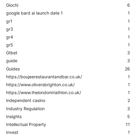
Giochi
6
google bard ai launch date 1
1
gr1
1
gr3
1
gr4
1
gr5
1
Gtbet
3
guide
3
Guides
26
https://boujeerestaurantandbar.co.uk/
1
https://www.oliversbrighton.co.uk/
1
https://www.thelondontriathlon.co.uk/
1
independent casino
2
Industry Regulation
3
Insights
5
Intellectual Property
11
Invest
1