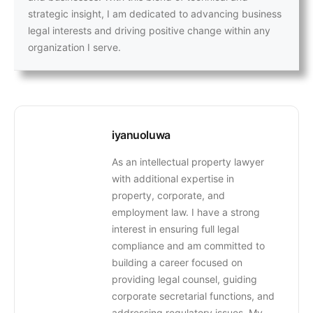
strategic insight, I am dedicated to advancing business
legal interests and driving positive change within any
organization I serve.
iyanuoluwa
As an intellectual property lawyer
with additional expertise in
property, corporate, and
employment law. I have a strong
interest in ensuring full legal
compliance and am committed to
building a career focused on
providing legal counsel, guiding
corporate secretarial functions, and
addressing regulatory issues. My