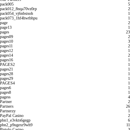
pack005
5
pack012_8nqa70vz0rp
2
pack054_vj6nbsisoh
1
pack073_1hf4hwtbhpu
1
page
2
page13
1
pages
23
pages09
2
pages10
3
pages11
2
pages12
1
pages14
2
pages16
1
PAGES2
1
pages21
1
pages28
1
pages29
1
PAGES4
1
pages6
1
pages8
1
pagess
4
Partner
2
Partners
26
Partnerzy
1
PayPal Casino
2
pbn1_e3vkts6gegp
6
pbn2_p9ugexr9wh9
11
Pistolo Casino
3