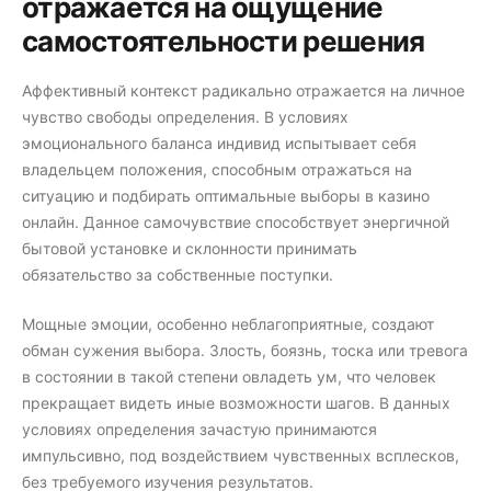
отражается на ощущение
самостоятельности решения
Аффективный контекст радикально отражается на личное
чувство свободы определения. В условиях
эмоционального баланса индивид испытывает себя
владельцем положения, способным отражаться на
ситуацию и подбирать оптимальные выборы в казино
онлайн. Данное самочувствие способствует энергичной
бытовой установке и склонности принимать
обязательство за собственные поступки.
Мощные эмоции, особенно неблагоприятные, создают
обман сужения выбора. Злость, боязнь, тоска или тревога
в состоянии в такой степени овладеть ум, что человек
прекращает видеть иные возможности шагов. В данных
условиях определения зачастую принимаются
импульсивно, под воздействием чувственных всплесков,
без требуемого изучения результатов.