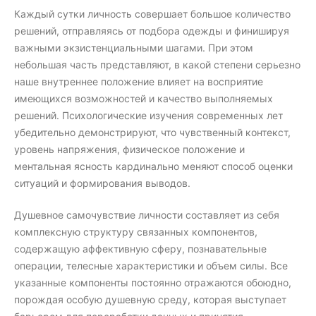
Каждый сутки личность совершает большое количество
решений, отправляясь от подбора одежды и финишируя
важными экзистенциальными шагами. При этом
небольшая часть представляют, в какой степени серьезно
наше внутреннее положение влияет на восприятие
имеющихся возможностей и качество выполняемых
решений. Психологические изучения современных лет
убедительно демонстрируют, что чувственный контекст,
уровень напряжения, физическое положение и
ментальная ясность кардинально меняют способ оценки
ситуаций и формирования выводов.
Душевное самочувствие личности составляет из себя
комплексную структуру связанных компонентов,
содержащую аффективную сферу, познавательные
операции, телесные характеристики и объем силы. Все
указанные компоненты постоянно отражаются обоюдно,
порождая особую душевную среду, которая выступает