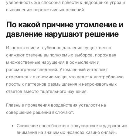
уверенность же способна повести к недооценке угроз и
выполнению опрометчивых решений.
По какой причине утомление и
давление нарушают решение
Изнеможение и глубинное давление существенно
снижают степень выполняемых выборов, порождая
множественные нарушения в осмыслении и
рассмотрении сведений. Утомленный интеллект
стремится к экономии мощи, что ведет к употреблению
простых паттернов размышления и непроизвольных
ответов вместо тщательного изучения.
Главные проявления воздействия усталости на
совершение решений включают:
Снижение способности к фокусировке и удержанию
внимания на значимых нюансах казино онлайн.