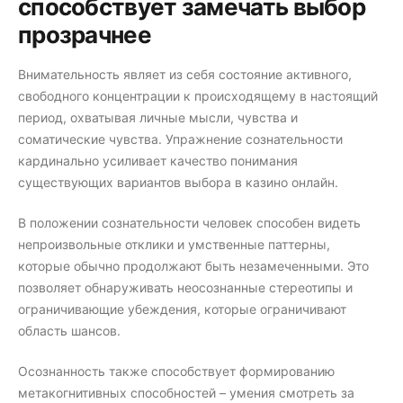
способствует замечать выбор
прозрачнее
Внимательность являет из себя состояние активного,
свободного концентрации к происходящему в настоящий
период, охватывая личные мысли, чувства и
соматические чувства. Упражнение сознательности
кардинально усиливает качество понимания
существующих вариантов выбора в казино онлайн.
В положении сознательности человек способен видеть
непроизвольные отклики и умственные паттерны,
которые обычно продолжают быть незамеченными. Это
позволяет обнаруживать неосознанные стереотипы и
ограничивающие убеждения, которые ограничивают
область шансов.
Осознанность также способствует формированию
метакогнитивных способностей – умения смотреть за