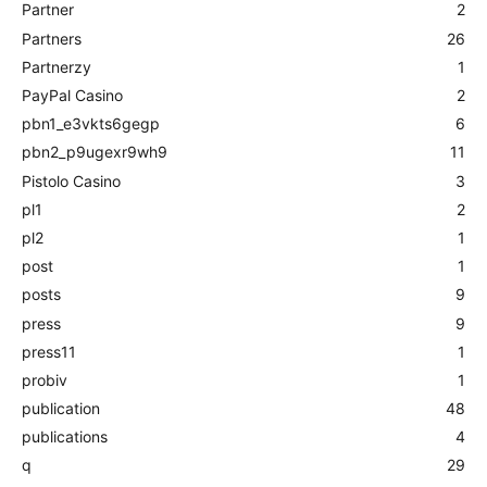
Partner
2
Partners
26
Partnerzy
1
PayPal Casino
2
pbn1_e3vkts6gegp
6
pbn2_p9ugexr9wh9
11
Pistolo Casino
3
pl1
2
pl2
1
post
1
posts
9
press
9
press11
1
probiv
1
publication
48
publications
4
q
29