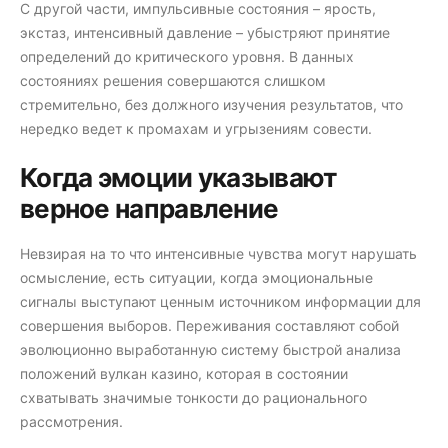
С другой части, импульсивные состояния – ярость,
экстаз, интенсивный давление – убыстряют принятие
определений до критического уровня. В данных
состояниях решения совершаются слишком
стремительно, без должного изучения результатов, что
нередко ведет к промахам и угрызениям совести.
Когда эмоции указывают
верное направление
Невзирая на то что интенсивные чувства могут нарушать
осмысление, есть ситуации, когда эмоциональные
сигналы выступают ценным источником информации для
совершения выборов. Переживания составляют собой
эволюционно выработанную систему быстрой анализа
положений вулкан казино, которая в состоянии
схватывать значимые тонкости до рационального
рассмотрения.