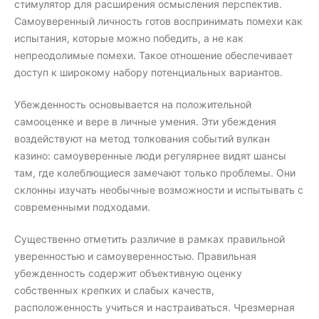
стимулятор для расширения осмысления перспектив.
Самоуверенный личность готов воспринимать помехи как
испытания, которые можно победить, а не как
непреодолимые помехи. Такое отношение обеспечивает
доступ к широкому набору потенциальных вариантов.
Убежденность основывается на положительной
самооценке и вере в личные умения. Эти убеждения
воздействуют на метод толкования событий вулкан
казино: самоуверенные люди регулярнее видят шансы
там, где колеблющиеся замечают только проблемы. Они
склонны изучать необычные возможности и испытывать с
современными подходами.
Существенно отметить различие в рамках правильной
уверенностью и самоуверенностью. Правильная
убежденность содержит объективную оценку
собственных крепких и слабых качеств,
расположенность учиться и настраиваться. Чрезмерная