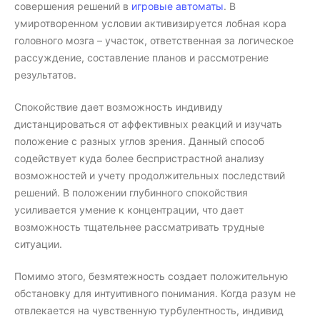
совершения решений в
игровые автоматы
. В
умиротворенном условии активизируется лобная кора
головного мозга – участок, ответственная за логическое
рассуждение, составление планов и рассмотрение
результатов.
Спокойствие дает возможность индивиду
дистанцироваться от аффективных реакций и изучать
положение с разных углов зрения. Данный способ
содействует куда более беспристрастной анализу
возможностей и учету продолжительных последствий
решений. В положении глубинного спокойствия
усиливается умение к концентрации, что дает
возможность тщательнее рассматривать трудные
ситуации.
Помимо этого, безмятежность создает положительную
обстановку для интуитивного понимания. Когда разум не
отвлекается на чувственную турбулентность, индивид