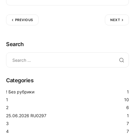
PREVIOUS
NEXT
Search
Categories
! Без рубрики
1
1
10
2
6
25.06.2026 RU0297
1
3
7
4
7