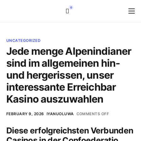
0
Home
Services
UNCATEGORIZED
Pricing
Jede menge Alpenindianer
sind im allgemeinen hin-
Resources
und hergerissen, unser
Login
interessante Erreichbar
Kasino auszuwahlen
FEBRUARY 9, 2026
IYANUOLUWA
COMMENTS OFF
Diese erfolgreichsten Verbunden
Casinos in der Confoederatio