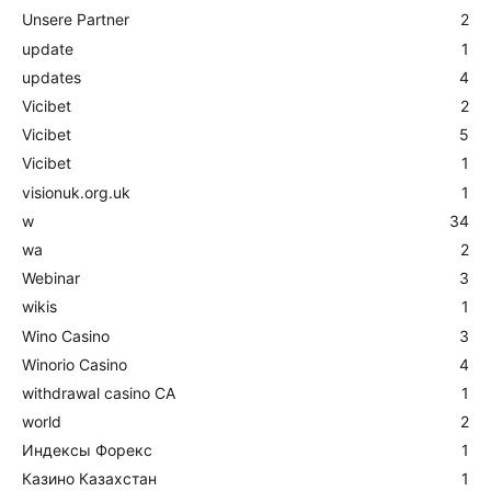
Unsere Partner
2
update
1
updates
4
Vicibet
2
Vicibet
5
Vicibet
1
visionuk.org.uk
1
w
34
wa
2
Webinar
3
wikis
1
Wino Casino
3
Winorio Casino
4
withdrawal casino CA
1
world
2
Индексы Форекс
1
Казино Казахстан
1