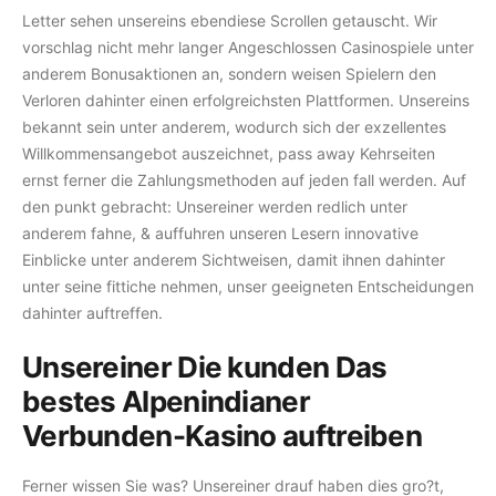
Letter sehen unsereins ebendiese Scrollen getauscht. Wir
vorschlag nicht mehr langer Angeschlossen Casinospiele unter
anderem Bonusaktionen an, sondern weisen Spielern den
Verloren dahinter einen erfolgreichsten Plattformen. Unsereins
bekannt sein unter anderem, wodurch sich der exzellentes
Willkommensangebot auszeichnet, pass away Kehrseiten
ernst ferner die Zahlungsmethoden auf jeden fall werden. Auf
den punkt gebracht: Unsereiner werden redlich unter
anderem fahne, & auffuhren unseren Lesern innovative
Einblicke unter anderem Sichtweisen, damit ihnen dahinter
unter seine fittiche nehmen, unser geeigneten Entscheidungen
dahinter auftreffen.
Unsereiner Die kunden Das
bestes Alpenindianer
Verbunden-Kasino auftreiben
Ferner wissen Sie was? Unsereiner drauf haben dies gro?t,