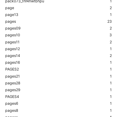
pack073_1hf4hwtbhpu
1
page
2
page13
1
pages
23
pages09
2
pages10
3
pages11
2
pages12
1
pages14
2
pages16
1
PAGES2
1
pages21
1
pages28
1
pages29
1
PAGES4
1
pages6
1
pages8
1