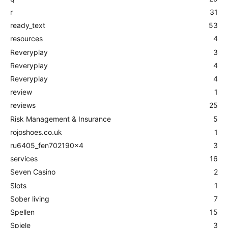
r
31
ready_text
53
resources
4
Reveryplay
3
Reveryplay
4
Reveryplay
4
review
1
reviews
25
Risk Management & Insurance
5
rojoshoes.co.uk
1
ru6405_fen702190x4
3
services
16
Seven Casino
2
Slots
1
Sober living
7
Spellen
15
Spiele
3