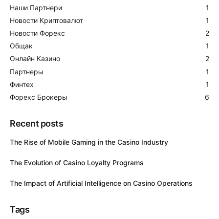
Наши Партнери
1
Новости Криптовалют
1
Новости Форекс
2
Общак
1
Онлайн Казино
2
Партнеры
1
Финтех
1
Форекс Брокеры
6
Recent posts
The Rise of Mobile Gaming in the Casino Industry
The Evolution of Casino Loyalty Programs
The Impact of Artificial Intelligence on Casino Operations
Tags