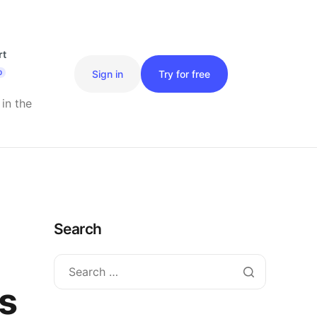
rt
Sign in
Try for free
0
in the
Search
s