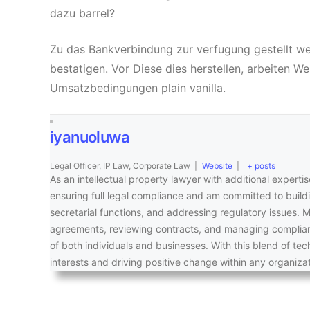
dazu barrel?
Zu das Bankverbindung zur verfugung gestellt w
bestatigen. Vor Diese dies herstellen, arbeiten 
Umsatzbedingungen plain vanilla.
iyanuoluwa
Legal Officer, IP Law, Corporate Law
|
Website
|
+ posts
As an intellectual property lawyer with additional experti
ensuring full legal compliance and am committed to build
secretarial functions, and addressing regulatory issues. M
agreements, reviewing contracts, and managing complianc
of both individuals and businesses. With this blend of tec
interests and driving positive change within any organizat