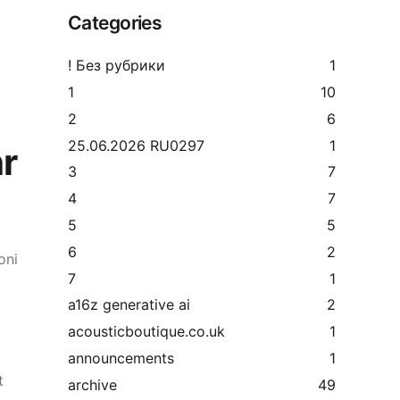
Categories
! Без рубрики
1
1
10
2
6
25.06.2026 RU0297
1
r
3
7
4
7
5
5
6
2
oni
7
1
a16z generative ai
2
acousticboutique.co.uk
1
announcements
1
t
archive
49