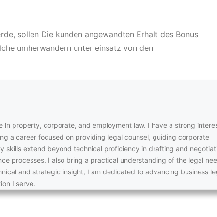
erde, sollen Die kunden angewandten Erhalt des Bonus
Welche umherwandern unter einsatz von den
se in property, corporate, and employment law. I have a strong interes
ing a career focused on providing legal counsel, guiding corporate
y skills extend beyond technical proficiency in drafting and negotiat
e processes. I also bring a practical understanding of the legal ne
hnical and strategic insight, I am dedicated to advancing business le
ion I serve.