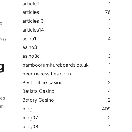
article9
1
articles
76
articles_3
1
wo
articles14
1
asino1
4
120
asino3
1
asino3c
3
g
bamboofurnitureboards.co.uk
1
beer-necessities.co.uk
1
Best online casino
2
Betista Casino
4
hes
Betory Casino
2
en
blog
409
blog07
2
blog08
1