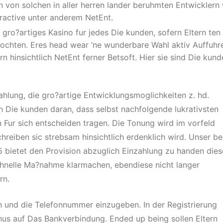
ren von solchen in aller herren lander beruhmten Entwicklern
ractive unter anderem NetEnt.
gro?artiges Kasino fur jedes Die kunden, sofern Eltern ten
ochten. Eres head wear ‘ne wunderbare Wahl aktiv Auffuhr
rn hinsichtlich NetEnt ferner Betsoft. Hier sie sind Die kun
ahlung, die gro?artige Entwicklungsmoglichkeiten z. hd.
 Die kunden daran, dass selbst nachfolgende lukrativsten
Fur sich entscheiden tragen. Die Tonung wird im vorfeld
chreiben sic strebsam hinsichtlich erdenklich wird. Unser be
 bietet den Provision abzuglich Einzahlung zu handen dies
hnelle Ma?nahme klarmachen, ebendiese nicht langer
rn.
n und die Telefonnummer einzugeben. In der Registrierung
 auf Das Bankverbindung. Ended up being sollen Eltern