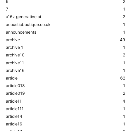
6
2
7
1
a16z generative ai
2
acousticboutique.co.uk
1
announcements
1
archive
49
archive_1
1
archive10
2
archive11
1
archive16
1
article
62
article018
1
article019
2
article11
4
article111
1
article14
1
article16
1