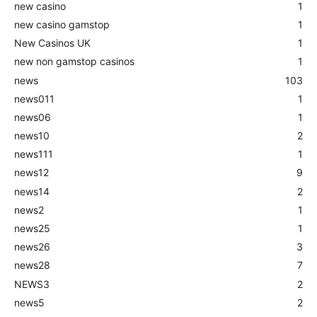
new casino
1
new casino gamstop
1
New Casinos UK
1
new non gamstop casinos
1
news
103
news011
1
news06
1
news10
2
news111
1
news12
9
news14
2
news2
1
news25
1
news26
3
news28
7
NEWS3
2
news5
2