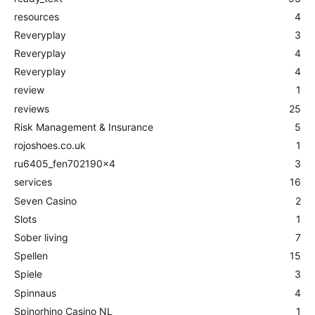
resources
4
Reveryplay
3
Reveryplay
4
Reveryplay
4
review
1
reviews
25
Risk Management & Insurance
5
rojoshoes.co.uk
1
ru6405_fen702190x4
3
services
16
Seven Casino
2
Slots
1
Sober living
7
Spellen
15
Spiele
3
Spinnaus
4
Spinorhino Casino NL
1