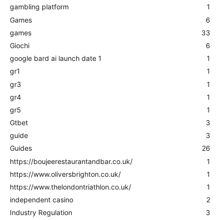
gambling platform
1
Games
6
games
33
Giochi
6
google bard ai launch date 1
1
gr1
1
gr3
1
gr4
1
gr5
1
Gtbet
3
guide
3
Guides
26
https://boujeerestaurantandbar.co.uk/
1
https://www.oliversbrighton.co.uk/
1
https://www.thelondontriathlon.co.uk/
1
independent casino
2
Industry Regulation
3