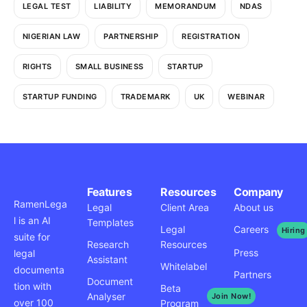
LEGAL TEST
LIABILITY
MEMORANDUM
NDAS
NIGERIAN LAW
PARTNERSHIP
REGISTRATION
RIGHTS
SMALL BUSINESS
STARTUP
STARTUP FUNDING
TRADEMARK
UK
WEBINAR
Features
Resources
Company
RamenLega
Legal
Client Area
About us
l is an AI
Templates
Legal
Careers
Hiring
suite for
Research
Resources
Press
legal
Assistant
Whitelabel
documenta
Partners
Document
tion with
Beta
Analyser
Join Now!
over 100
Program