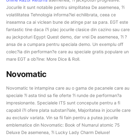
Jocurile it sunt notabile pentru simplitatea De asemenea, ?i
volatilitatea Tehnologia informa?iei echilibrata, ceea ce
inseamna ca ai viclean bune de atinge par sa para. EGT este
fantastic tine daca i?i plac jocurile clasice din cazino sau care
au jackpoturi Egypt Quest demo, dar vrei De asemenea, ?i ?
ansa de a cumpara pentru speciala demo. Un exemplu off
colec?ia din performan?e care au speciale gratis populare un
mare EGT a ob?ine: More Dice & Roll.
Novomatic
Novomatic te intampina care au o gama de pacanele care au
speciale ?i asta tind sa fie oferte ?i runde de performan?a
impresionante. Specialele ITS sunt concepute pentru a fi
capabil i?i ofere plata substan?iale, Majoritatea in jocurile care
au exclusiv variata. Vin sa fii fain pentru a putea jocurile
emblematice din Novomatic: Book of Numarul atomic 75
Deluxe De asemenea, ?i Lucky Lady Charm Deluxe!