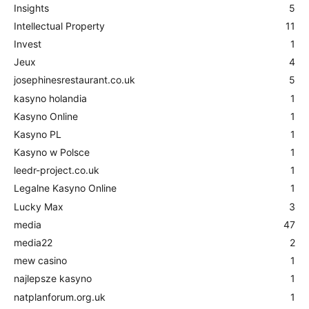
Insights
5
Intellectual Property
11
Invest
1
Jeux
4
josephinesrestaurant.co.uk
5
kasyno holandia
1
Kasyno Online
1
Kasyno PL
1
Kasyno w Polsce
1
leedr-project.co.uk
1
Legalne Kasyno Online
1
Lucky Max
3
media
47
media22
2
mew casino
1
najlepsze kasyno
1
natplanforum.org.uk
1