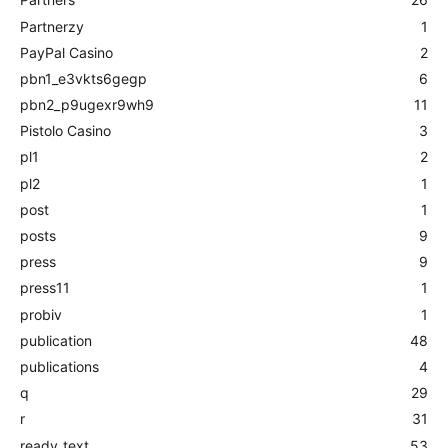
Partnerzy
1
PayPal Casino
2
pbn1_e3vkts6gegp
6
pbn2_p9ugexr9wh9
11
Pistolo Casino
3
pl1
2
pl2
1
post
1
posts
9
press
9
press11
1
probiv
1
publication
48
publications
4
q
29
r
31
ready_text
53