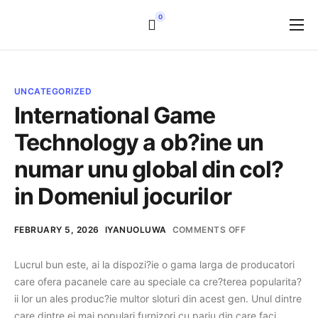
0
Home
Services
UNCATEGORIZED
Pricing
International Game
Technology a ob?ine un
Resources
numar unu global din col?
Login
in Domeniul jocurilor
FEBRUARY 5, 2026
IYANUOLUWA
COMMENTS OFF
Lucrul bun este, ai la dispozi?ie o gama larga de producatori
care ofera pacanele care au speciale ca cre?terea popularita?
ii lor un ales produc?ie multor sloturi din acest gen. Unul dintre
care dintre ei mai populari furnizori cu pariu din care faci