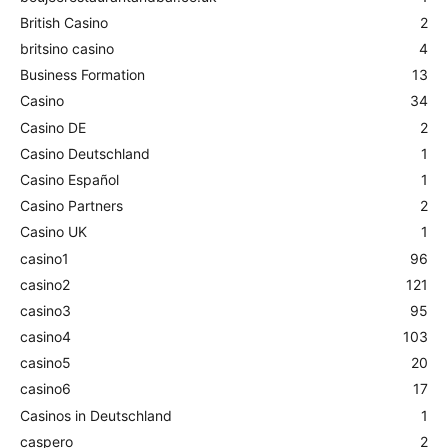
British Casino
2
britsino casino
4
Business Formation
13
Casino
34
Casino DE
2
Casino Deutschland
1
Casino Español
1
Casino Partners
2
Casino UK
1
casino1
96
casino2
121
casino3
95
casino4
103
casino5
20
casino6
17
Casinos in Deutschland
1
caspero
2