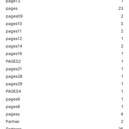
page13
1
pages
23
pages09
2
pages10
3
pages11
2
pages12
1
pages14
2
pages16
1
PAGES2
1
pages21
1
pages28
1
pages29
1
PAGES4
1
pages6
1
pages8
1
pagess
4
Partner
2
Partners
26