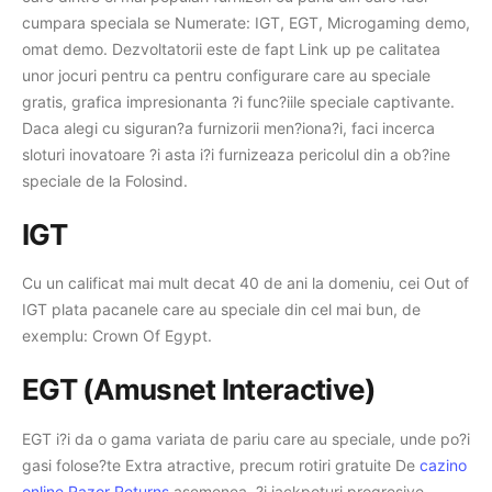
cumpara speciala se Numerate: IGT, EGT, Microgaming demo,
omat demo. Dezvoltatorii este de fapt Link up pe calitatea
unor jocuri pentru ca pentru configurare care au speciale
gratis, grafica impresionanta ?i func?iile speciale captivante.
Daca alegi cu siguran?a furnizorii men?iona?i, faci incerca
sloturi inovatoare ?i asta i?i furnizeaza pericolul din a ob?ine
speciale de la Folosind.
IGT
Cu un calificat mai mult decat 40 de ani la domeniu, cei Out of
IGT plata pacanele care au speciale din cel mai bun, de
exemplu: Crown Of Egypt.
EGT (Amusnet Interactive)
EGT i?i da o gama variata de pariu care au speciale, unde po?i
gasi folose?te Extra atractive, precum rotiri gratuite De
cazino
online Razor Returns
asemenea, ?i jackpoturi progresive.