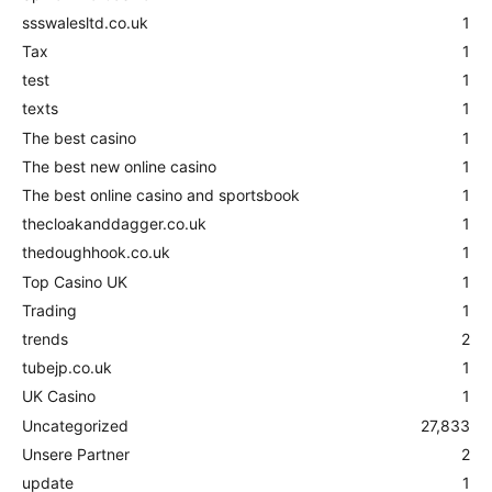
ssswalesltd.co.uk
1
Tax
1
test
1
texts
1
The best casino
1
The best new online casino
1
The best online casino and sportsbook
1
thecloakanddagger.co.uk
1
thedoughhook.co.uk
1
Top Casino UK
1
Trading
1
trends
2
tubejp.co.uk
1
UK Casino
1
Uncategorized
27,833
Unsere Partner
2
update
1