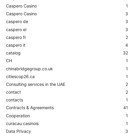
Caspero Casino
1
Caspero Casino
3
caspero de
3
caspero el
3
caspero fr
2
caspero it
4
catalog
32
CH
1
chinabridgegroup.co.uk
1
citiescop26.ca
1
Consulting services in the UAE
2
contact
2
contacts
1
Contracts & Agreements
41
Cooperation
1
curacau casinois
1
Data Privacy
3