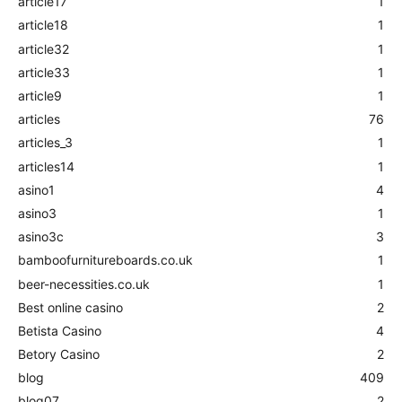
article17
1
article18
1
article32
1
article33
1
article9
1
articles
76
articles_3
1
articles14
1
asino1
4
asino3
1
asino3c
3
bamboofurnitureboards.co.uk
1
beer-necessities.co.uk
1
Best online casino
2
Betista Casino
4
Betory Casino
2
blog
409
blog07
2