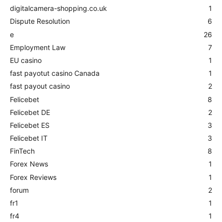
digitalcamera-shopping.co.uk
1
Dispute Resolution
6
e
26
Employment Law
7
EU casino
1
fast payotut casino Canada
1
fast payout casino
2
Felicebet
8
Felicebet DE
2
Felicebet ES
3
Felicebet IT
3
FinTech
8
Forex News
1
Forex Reviews
1
forum
2
fr1
1
fr4
1