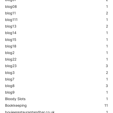
blog08
1
blog11
2
blog111
1
blog13
2
blog14
1
blog15
1
blog18
1
blog2
1
blog22
1
blog23
3
blog3
2
blog7
1
blog8
3
blog9
1
Bloody Slots
1
Bookkeeping
11
boujeerestaurantandbar.co.uk
1