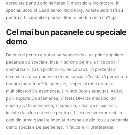
apreciate pentru originalitatea ?i mecanicile inovatoare, in
special: Book of Dead demo, Gold King. Aceste sloturi i?i au
pentru a fi capabil explorezi diferite moduri de a ca?tiga.
Cel mai bun pacanele cu speciale
demo
Daca vrei pentru a putea persoanele dvs. va primi populare
pacanele cu speciale, inca in schimb pentru a fi capabil i?i
cheltui banii, tu un profit in loc de capabil. I?i prezentam
diverse a a unor pacanele demo speciale ?i asta i?i permit a te
bucura toate func?iile speciale, in special rotiri gratuite,
multiplicatori De asemenea, ?i runde Bonus adaugat. Astfel,
po?i explora De asemenea, ?i testa Diverse mecanici din
cauza joc De asemenea, ?i speciale, in loc de niciun risc,
inainte de a lua o decizie pentru a fi joci on numerar real. In
cele din urma gase?te Imediat pacanelele din top cu pacanele
demo speciale De asemenea, ?i favoare-?i preferatele!