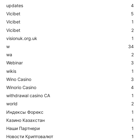
updates
4
Vicibet
5
Vicibet
1
Vicibet
2
visionuk.org.uk
1
w
34
wa
2
Webinar
3
wikis
1
Wino Casino
3
Winorio Casino
4
withdrawal casino CA
1
world
2
Индексы Форекс
1
Казино Казахстан
1
Наши Партнери
1
Новости Криптовалют
1