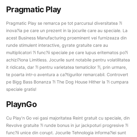
Pragmatic Play
Pragmatic Play se remarca pe tot parcursul diversitatea ?i
inova?ia pe care un prezent in la jocurile care au speciale. La
acest Business Manufacturing proeminent vei furnizeaza din
runde stimulent interactive, gyrate gratuite care au
multiplicatori ?i func?ii speciale pe care lupus eritematos po?i
achizi?iona Limitless. Jocurile sunt notabile pentru volatilitatea
it ridicata, dar ?i pentru varietatea tematicilor ?i, prin urmare,
te poarta intr-o aventura a ca?tigurilor remarcabil. Controvert
pe Bigg Bass Bonanza ?i The Dog House Hither la ?i cumpara
speciale gratis!
PlaynGo
Cu Play’n Go vei gasi majoritatea Reint gratuit cu speciale, din
Revolve gratuite ?i runde bonus in jur jackpoturi progresive ?i
func?ii unice din corupt. Jocurile Tehnologia informa?iei sunt