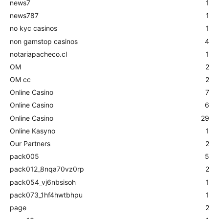
news7
1
news787
1
no kyc casinos
1
non gamstop casinos
4
notariapacheco.cl
1
OM
2
OM cc
2
Online Casino
7
Online Casino
6
Online Casino
29
Online Kasyno
1
Our Partners
2
pack005
5
pack012_8nqa70vz0rp
2
pack054_vj6nbsisoh
1
pack073_1hf4hwtbhpu
1
page
2