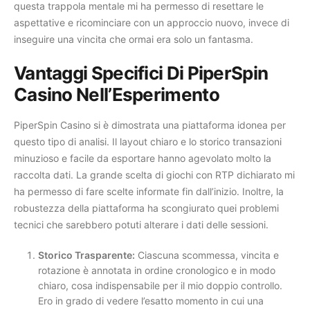
questa trappola mentale mi ha permesso di resettare le
aspettative e ricominciare con un approccio nuovo, invece di
inseguire una vincita che ormai era solo un fantasma.
Vantaggi Specifici Di PiperSpin
Casino Nell’Esperimento
PiperSpin Casino si è dimostrata una piattaforma idonea per
questo tipo di analisi. Il layout chiaro e lo storico transazioni
minuzioso e facile da esportare hanno agevolato molto la
raccolta dati. La grande scelta di giochi con RTP dichiarato mi
ha permesso di fare scelte informate fin dall’inizio. Inoltre, la
robustezza della piattaforma ha scongiurato quei problemi
tecnici che sarebbero potuti alterare i dati delle sessioni.
Storico Trasparente:
Ciascuna scommessa, vincita e
rotazione è annotata in ordine cronologico e in modo
chiaro, cosa indispensabile per il mio doppio controllo.
Ero in grado di vedere l’esatto momento in cui una