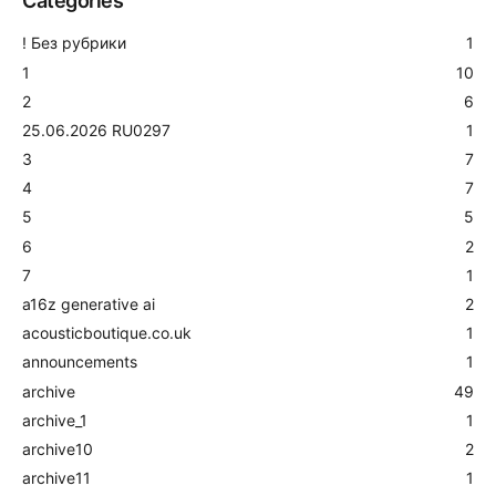
Categories
! Без рубрики
1
1
10
2
6
25.06.2026 RU0297
1
3
7
4
7
5
5
6
2
7
1
a16z generative ai
2
acousticboutique.co.uk
1
announcements
1
archive
49
archive_1
1
archive10
2
archive11
1