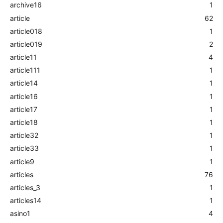
archive16
1
article
62
article018
1
article019
2
article11
4
article111
1
article14
1
article16
1
article17
1
article18
1
article32
1
article33
1
article9
1
articles
76
articles_3
1
articles14
1
asino1
4