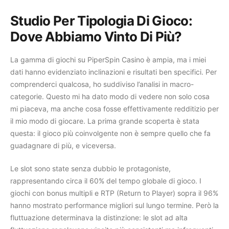
Studio Per Tipologia Di Gioco:
Dove Abbiamo Vinto Di Più?
La gamma di giochi su PiperSpin Casino è ampia, ma i miei
dati hanno evidenziato inclinazioni e risultati ben specifici. Per
comprenderci qualcosa, ho suddiviso l’analisi in macro-
categorie. Questo mi ha dato modo di vedere non solo cosa
mi piaceva, ma anche cosa fosse effettivamente redditizio per
il mio modo di giocare. La prima grande scoperta è stata
questa: il gioco più coinvolgente non è sempre quello che fa
guadagnare di più, e viceversa.
Le slot sono state senza dubbio le protagoniste,
rappresentando circa il 60% del tempo globale di gioco. I
giochi con bonus multipli e RTP (Return to Player) sopra il 96%
hanno mostrato performance migliori sul lungo termine. Però la
fluttuazione determinava la distinzione: le slot ad alta