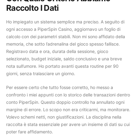
Raccolto I Dati
Ho impiegato un sistema semplice ma preciso. A seguito di
ogni accesso a PiperSpin Casino, aggiornavo un foglio di
calcolo con dei parametri stabili. Non mi sono affidato della
memoria, che sotto l’adrenalina del gioco spesso fallisce.
Registravo data e ora, durata della sessione, gioco
selezionato, budget iniziale, saldo conclusivo e una breve
nota sull’umore. Ho portato avanti questa routine per 90
giorni, senza tralasciare un giorno.
Per essere certo che tutto fosse corretto, ho messo a
confronto i miei appunti con lo storico delle transazioni dentro
conto PiperSpin. Questo doppio controllo ha annullato ogni
margine di errore. Lo scopo non era criticarmi, ma monitorare.
Volevo schemi netti, non giustificazioni. La disciplina nella
raccolta è stata essenziale per avere un insieme di dati su cui
poter fare affidamento.