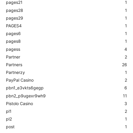
pages21
1
pages28
1
pages29
1
PAGES4
1
pages6
1
pages8
1
pagess
4
Partner
2
Partners
26
Partnerzy
1
PayPal Casino
2
pbn1_e3vkts6gegp
6
pbn2_p9ugexr9wh9
11
Pistolo Casino
3
pl1
2
pl2
1
post
1