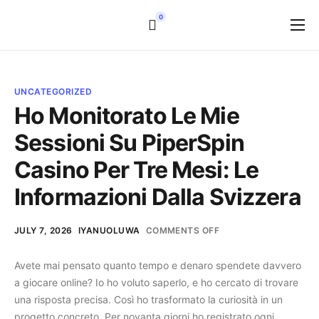
0
Home
Services
UNCATEGORIZED
Pricing
Ho Monitorato Le Mie
Sessioni Su PiperSpin
Resources
Casino Per Tre Mesi: Le
Login
Informazioni Dalla Svizzera
JULY 7, 2026
IYANUOLUWA
COMMENTS OFF
Avete mai pensato quanto tempo e denaro spendete davvero
a giocare online? Io ho voluto saperlo, e ho cercato di trovare
una risposta precisa. Così ho trasformato la curiosità in un
progetto concreto. Per novanta giorni ho registrato ogni