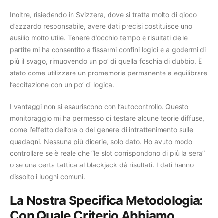
Inoltre, risiedendo in Svizzera, dove si tratta molto di gioco
d’azzardo responsabile, avere dati precisi costituisce uno
ausilio molto utile. Tenere d’occhio tempo e risultati delle
partite mi ha consentito a fissarmi confini logici e a godermi di
più il svago, rimuovendo un po’ di quella foschia di dubbio. È
stato come utilizzare un promemoria permanente a equilibrare
l’eccitazione con un po’ di logica.
I vantaggi non si esauriscono con l’autocontrollo. Questo
monitoraggio mi ha permesso di testare alcune teorie diffuse,
come l’effetto dell’ora o del genere di intrattenimento sulle
guadagni. Nessuna più dicerie, solo dato. Ho avuto modo
controllare se è reale che “le slot corrispondono di più la sera”
o se una certa tattica al blackjack dà risultati. I dati hanno
dissolto i luoghi comuni.
La Nostra Specifica Metodologia:
Con Quale Criterio Abbiamo