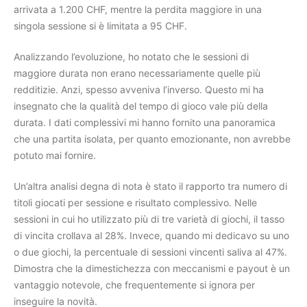
arrivata a 1.200 CHF, mentre la perdita maggiore in una
singola sessione si è limitata a 95 CHF.
Analizzando l’evoluzione, ho notato che le sessioni di
maggiore durata non erano necessariamente quelle più
redditizie. Anzi, spesso avveniva l’inverso. Questo mi ha
insegnato che la qualità del tempo di gioco vale più della
durata. I dati complessivi mi hanno fornito una panoramica
che una partita isolata, per quanto emozionante, non avrebbe
potuto mai fornire.
Un’altra analisi degna di nota è stato il rapporto tra numero di
titoli giocati per sessione e risultato complessivo. Nelle
sessioni in cui ho utilizzato più di tre varietà di giochi, il tasso
di vincita crollava al 28%. Invece, quando mi dedicavo su uno
o due giochi, la percentuale di sessioni vincenti saliva al 47%.
Dimostra che la dimestichezza con meccanismi e payout è un
vantaggio notevole, che frequentemente si ignora per
inseguire la novità.