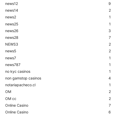
news12
9
news14
2
news2
1
news25
1
news26
3
news28
7
NEWS3
2
news5
2
news7
1
news787
1
no kyc casinos
1
non gamstop casinos
4
notariapacheco.cl
1
OM
2
OM cc
2
Online Casino
7
Online Casino
6