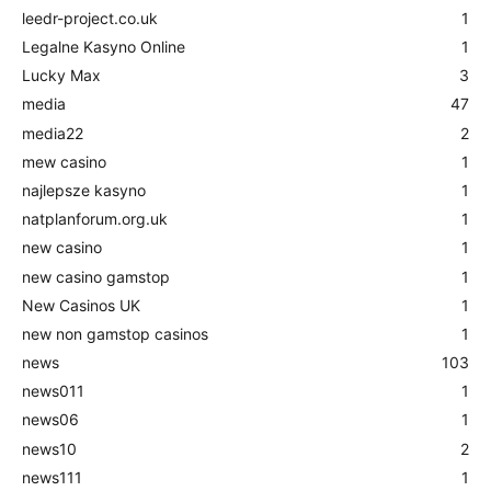
leedr-project.co.uk
1
Legalne Kasyno Online
1
Lucky Max
3
media
47
media22
2
mew casino
1
najlepsze kasyno
1
natplanforum.org.uk
1
new casino
1
new casino gamstop
1
New Casinos UK
1
new non gamstop casinos
1
news
103
news011
1
news06
1
news10
2
news111
1