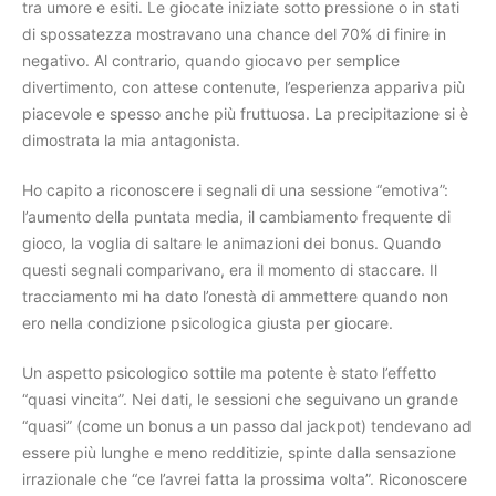
tra umore e esiti. Le giocate iniziate sotto pressione o in stati
di spossatezza mostravano una chance del 70% di finire in
negativo. Al contrario, quando giocavo per semplice
divertimento, con attese contenute, l’esperienza appariva più
piacevole e spesso anche più fruttuosa. La precipitazione si è
dimostrata la mia antagonista.
Ho capito a riconoscere i segnali di una sessione “emotiva”:
l’aumento della puntata media, il cambiamento frequente di
gioco, la voglia di saltare le animazioni dei bonus. Quando
questi segnali comparivano, era il momento di staccare. Il
tracciamento mi ha dato l’onestà di ammettere quando non
ero nella condizione psicologica giusta per giocare.
Un aspetto psicologico sottile ma potente è stato l’effetto
“quasi vincita”. Nei dati, le sessioni che seguivano un grande
“quasi” (come un bonus a un passo dal jackpot) tendevano ad
essere più lunghe e meno redditizie, spinte dalla sensazione
irrazionale che “ce l’avrei fatta la prossima volta”. Riconoscere