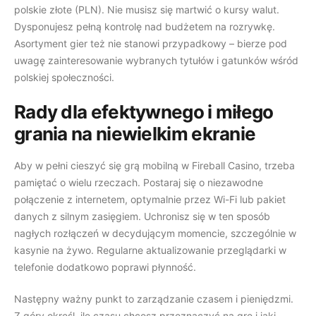
polskie złote (PLN). Nie musisz się martwić o kursy walut.
Dysponujesz pełną kontrolę nad budżetem na rozrywkę.
Asortyment gier też nie stanowi przypadkowy – bierze pod
uwagę zainteresowanie wybranych tytułów i gatunków wśród
polskiej społeczności.
Rady dla efektywnego i miłego
grania na niewielkim ekranie
Aby w pełni cieszyć się grą mobilną w Fireball Casino, trzeba
pamiętać o wielu rzeczach. Postaraj się o niezawodne
połączenie z internetem, optymalnie przez Wi-Fi lub pakiet
danych z silnym zasięgiem. Uchronisz się w ten sposób
nagłych rozłączeń w decydującym momencie, szczególnie w
kasynie na żywo. Regularne aktualizowanie przeglądarki w
telefonie dodatkowo poprawi płynność.
Następny ważny punkt to zarządzanie czasem i pieniędzmi.
Z góry określ, ile czasu chcesz przeznaczyć na grę i jaki