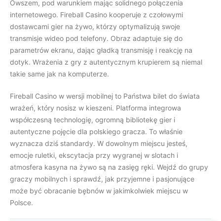
Owszem, pod warunkiem mając solidnego połączenia
internetowego. Fireball Casino kooperuje z czołowymi
dostawcami gier na żywo, którzy optymalizują swoje
transmisje wideo pod telefony. Obraz adaptuje się do
parametrów ekranu, dając gładką transmisję i reakcję na
dotyk. Wrażenia z gry z autentycznym krupierem są niemal
takie same jak na komputerze.
Fireball Casino w wersji mobilnej to Państwa bilet do świata
wrażeń, który nosisz w kieszeni. Platforma integrowa
współczesną technologię, ogromną bibliotekę gier i
autentyczne pojęcie dla polskiego gracza. To właśnie
wyznacza dziś standardy. W dowolnym miejscu jesteś,
emocje ruletki, ekscytacja przy wygranej w slotach i
atmosfera kasyna na żywo są na zasięg ręki. Wejdź do grupy
graczy mobilnych i sprawdź, jak przyjemne i pasjonujące
może być obracanie bębnów w jakimkolwiek miejscu w
Polsce.