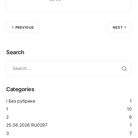
PREVIOUS
NEXT
Search
Categories
! Без рубрики
1
1
10
2
6
25.06.2026 RU0297
1
3
7