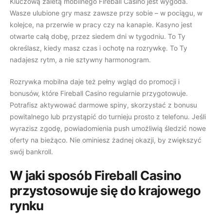
Kluczową zaletą mobilnego Fireball Casino jest wygoda.
Wasze ulubione gry masz zawsze przy sobie – w pociągu, w
kolejce, na przerwie w pracy czy na kanapie. Kasyno jest
otwarte całą dobę, przez siedem dni w tygodniu. To Ty
określasz, kiedy masz czas i ochotę na rozrywkę. To Ty
nadajesz rytm, a nie sztywny harmonogram.
Rozrywka mobilna daje też pełny wgląd do promocji i
bonusów, które Fireball Casino regularnie przygotowuje.
Potrafisz aktywować darmowe spiny, skorzystać z bonusu
powitalnego lub przystąpić do turnieju prosto z telefonu. Jeśli
wyrazisz zgodę, powiadomienia push umożliwią śledzić nowe
oferty na bieżąco. Nie ominiesz żadnej okazji, by zwiększyć
swój bankroll.
W jaki sposób Fireball Casino
przystosowuje się do krajowego
rynku