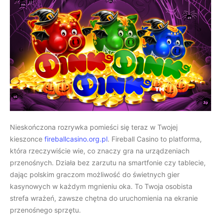
Nieskończona rozrywka pomieści się teraz w Twojej
kieszonce
fireballcasino.org.pl
. Fireball Casino to platforma,
która rzeczywiście wie, co znaczy gra na urządzeniach
przenośnych. Działa bez zarzutu na smartfonie czy tablecie,
dając polskim graczom możliwość do świetnych gier
kasynowych w każdym mgnieniu oka. To Twoja osobista
strefa wrażeń, zawsze chętna do uruchomienia na ekranie
przenośnego sprzętu.