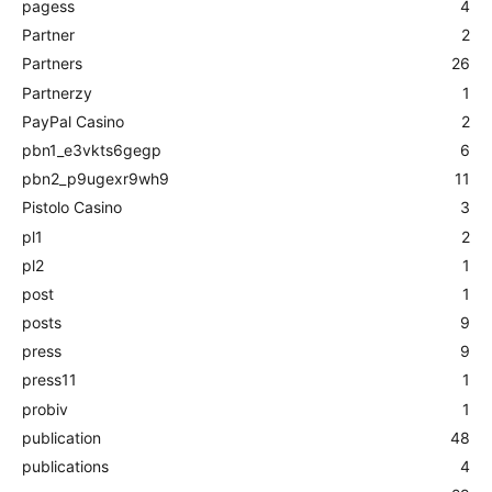
pagess
4
Partner
2
Partners
26
Partnerzy
1
PayPal Casino
2
pbn1_e3vkts6gegp
6
pbn2_p9ugexr9wh9
11
Pistolo Casino
3
pl1
2
pl2
1
post
1
posts
9
press
9
press11
1
probiv
1
publication
48
publications
4