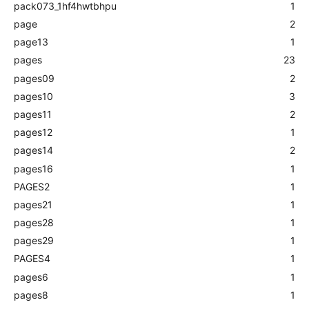
pack073_1hf4hwtbhpu
1
page
2
page13
1
pages
23
pages09
2
pages10
3
pages11
2
pages12
1
pages14
2
pages16
1
PAGES2
1
pages21
1
pages28
1
pages29
1
PAGES4
1
pages6
1
pages8
1