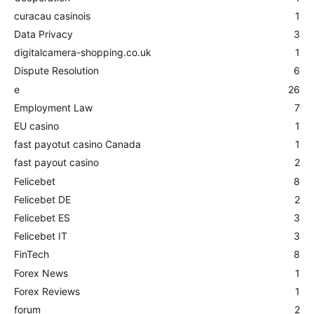
curacau casinois
1
Data Privacy
3
digitalcamera-shopping.co.uk
1
Dispute Resolution
6
e
26
Employment Law
7
EU casino
1
fast payotut casino Canada
1
fast payout casino
2
Felicebet
8
Felicebet DE
2
Felicebet ES
3
Felicebet IT
3
FinTech
8
Forex News
1
Forex Reviews
1
forum
2