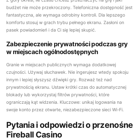
budżet nie może przekroczony. Telefoniczna dostępność jest
fantastyczna, ale wymaga odrobiny kontroli. Dla lepszego
komfortu stosuj w grach trybu pełnego ekranu. Zasłoni on
pasek powiadomień i da Ci się lepiej skupić.
Zabezpieczenie prywatności podczas gry
w miejscach ogólnodostępnych
Granie w miejscach publicznych wymaga dodatkowej
czujności. Używaj słuchawek. Nie ingerujesz wtedy spokoju
innym i lepiej słyszysz dźwięki gry. Rozważ też nad
prywatnością ekranu. Ustaw krótki czas do automatycznej
blokady lub wykorzystaj filtrów prywatności, które
ograniczają kąt widzenia. Kluczowe: unikaj logowania na
swoje konto przez otwarte, niezabezpieczone sieci Wi-Fi.
Pytania i odpowiedzi o przenośne
Fireball Casino