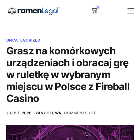
0
Home
Services
UNCATEGORIZED
Pricing
Grasz na komórkowych
urządzeniach i obracaj grę
Resources
w ruletkę w wybranym
Login
miejscu w Polsce z Fireball
Casino
JULY 7, 2026
IYANUOLUWA
COMMENTS OFF