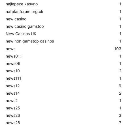
najlepsze kasyno
1
natplanforum.org.uk
1
new casino
1
new casino gamstop
1
New Casinos UK
1
new non gamstop casinos
1
news
103
news011
1
news06
1
news10
2
news111
1
news12
9
news14
2
news2
1
news25
1
news26
3
news28
7