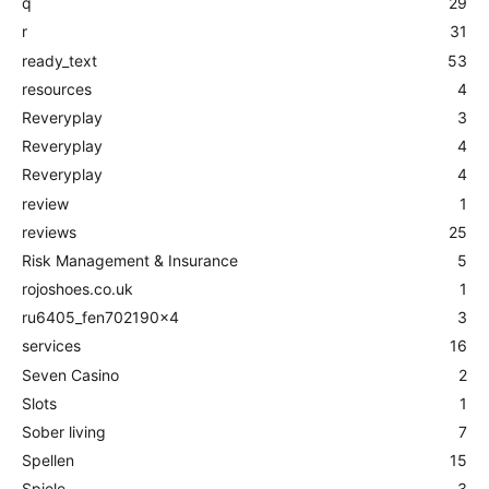
q
29
r
31
ready_text
53
resources
4
Reveryplay
3
Reveryplay
4
Reveryplay
4
review
1
reviews
25
Risk Management & Insurance
5
rojoshoes.co.uk
1
ru6405_fen702190x4
3
services
16
Seven Casino
2
Slots
1
Sober living
7
Spellen
15
Spiele
3