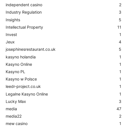
independent casino
2
Industry Regulation
3
Insights
5
Intellectual Property
11
Invest
1
Jeux
4
josephinesrestaurant.co.uk
5
kasyno holandia
1
Kasyno Online
1
Kasyno PL
1
Kasyno w Polsce
1
leedr-project.co.uk
1
Legalne Kasyno Online
1
Lucky Max
3
media
47
media22
2
mew casino
1