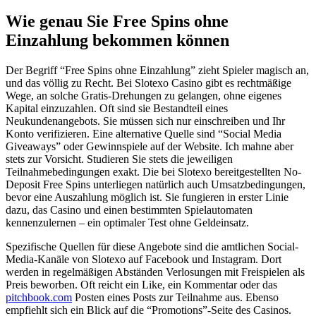
Wie genau Sie Free Spins ohne
Einzahlung bekommen können
Der Begriff “Free Spins ohne Einzahlung” zieht Spieler magisch an,
und das völlig zu Recht. Bei Slotexo Casino gibt es rechtmäßige
Wege, an solche Gratis-Drehungen zu gelangen, ohne eigenes
Kapital einzuzahlen. Oft sind sie Bestandteil eines
Neukundenangebots. Sie müssen sich nur einschreiben und Ihr
Konto verifizieren. Eine alternative Quelle sind “Social Media
Giveaways” oder Gewinnspiele auf der Website. Ich mahne aber
stets zur Vorsicht. Studieren Sie stets die jeweiligen
Teilnahmebedingungen exakt. Die bei Slotexo bereitgestellten No-
Deposit Free Spins unterliegen natürlich auch Umsatzbedingungen,
bevor eine Auszahlung möglich ist. Sie fungieren in erster Linie
dazu, das Casino und einen bestimmten Spielautomaten
kennenzulernen – ein optimaler Test ohne Geldeinsatz.
Spezifische Quellen für diese Angebote sind die amtlichen Social-
Media-Kanäle von Slotexo auf Facebook und Instagram. Dort
werden in regelmäßigen Abständen Verlosungen mit Freispielen als
Preis beworben. Oft reicht ein Like, ein Kommentar oder das
pitchbook.com
Posten eines Posts zur Teilnahme aus. Ebenso
empfiehlt sich ein Blick auf die “Promotions”-Seite des Casinos.