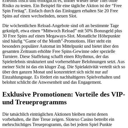
Erlebnis frisch und ermöglicht es, immer wieder neue Titel ohne
Risiko zu testen. Ein Beispiel für eine tägliche Aktion ist der “Free
Spin Freitag”. Einfach durch das Einloggen erhalten Sie 20 Free
Spins auf einen wechselnden, neuen Slot.
Die wöchentlichen Reload-Angebote sind oft an bestimmte Tage
geknüpft, etwa einen “Mittwoch Reload” mit 50% Bonusgeld plus
30 Free Spins auf einen Megaways-Slot. Monatliche Höhepunkte
sind häufig “Game of the Month”-Promotions. Hier steht ein
besonders populärer Automat im Mittelpunkt und bietet über den
gesamten Zeitraum erhöhte Free Spins-Gewinne oder spezielle
Turniere. Diese Staffelung schafft einen Rhythmus, der das
Spielerlebnis strukturiert und vorhersehbare Belohnungen setzt. Aus
meiner Sicht ist das ein kluger Zug. Die Spielaktivität verteilt sich so
über den ganzen Monat und konzentriert sich nicht nur auf
Einzahlungstage. Es fördert ein nachhaltigeres Spielverhalten und
belohnt schlicht die Anwesenheit und das Engagement.
Exklusive Promotionen: Vorteile des VIP-
und Treueprogramms
Die tatsächlich einträglichen Aktionen bleiben meist denen
vorbehalten, die ihre Treue zeigen. Slotexo Casino betreibt ein
mehrschichtiges Treueprogramm, das bei jedem Spiel Punkte