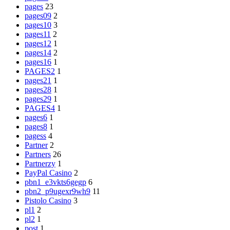
pages
23
pages09
2
pages10
3
pages11
2
pages12
1
pages14
2
pages16
1
PAGES2
1
pages21
1
pages28
1
pages29
1
PAGES4
1
pages6
1
pages8
1
pagess
4
Partner
2
Partners
26
Partnerzy
1
PayPal Casino
2
pbn1_e3vkts6gegp
6
pbn2_p9ugexr9wh9
11
Pistolo Casino
3
pl1
2
pl2
1
post
1