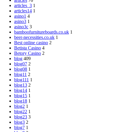
articles
76
articles_3
1
articles14
1
asino1
4
asino3
1
asino3c
3
bamboofurnitureboards.co.uk
1
beer-necessities.co.uk
1
Best online casino
2
Betista Casino
4
Betory Casino
2
blog
409
blog07
2
blog08
1
blog11
2
blog111
1
blog13
2
blog14
1
blog15
1
blog18
1
blog2
1
blog22
1
blog23
3
blog3
2
blog7
1