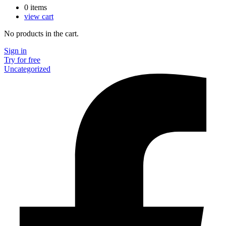
0
items
view cart
No products in the cart.
Sign in
Try for free
Uncategorized