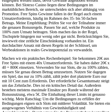
eingespielt werden muss, bevor Gewinne abgehoben werden
können. Bei Slotexo Casino liegen diese Bedingungen im
marktüblichen Bereich, sie unterscheiden sich aber abhängig von
Promotion. Free Spins Gewinne fallen in der Regel auch einem
Umsatzerfordernis, häufig im Rahmen des 35- bis 50-fachen
Betrags. Meine Empfehlung: Prüfen Sie vor der Teilnahme immer
die genauen Bonusregeln. Passen Sie auf, welche Produkte zu
100% zum Umsatz beitragen. Slots machen das in der Regel,
Tischspiele hingegen nur wenig oder gar nicht. Berücksichtigen Sie,
inwieweit eine zeitliche Einschränkung vorhanden ist. Ein
durchdachter Ansatz mit diesen Regeln ist der Schlüssel, um
Werbeaktionen in reales Gewinnpotenzial zu verwandeln.
Machen wir ein praktisches Rechenbeispiel: Sie bekommen 20€ aus
Free Spins mit einem 40x Umsatzerfordernis. Sie haben daher 20€ x
40 = 800€ einsetzen. Verwenden Sie nur Slots, die zu 100% zählen,
müssen Sie genau diesen Betrag umzusetzen. Nutzen Sie dagegen
ein Spiel, das nur zu 10% zählt, zählt jeder dort platzierte Euro nur
mit 10 Cent zum Erfordernis. Der erforderliche Gesamtumsatz steigt
um das Zehnfache. Dies ist ein kritisches Detail dar. Außerdem
bestehen meistens maximale Einsätze pro Runde während der
Bonusnutzung, etwa 5€. Die Einhaltung dieser Limits ist genauso
wichtig. Mein Ratschlag: Um die Bedingungen zu erfüllen der
Bedingungen eignen sich Slots mit mittlerer Volatilität. Sie bieten ein
ausgewogenes Verhältnis von Gewinnhäufigkeit und