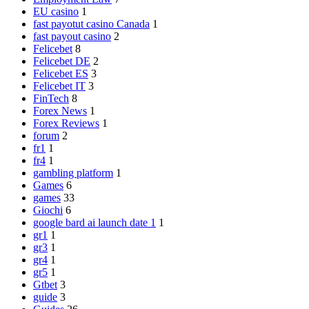
EU casino
1
fast payotut casino Canada
1
fast payout casino
2
Felicebet
8
Felicebet DE
2
Felicebet ES
3
Felicebet IT
3
FinTech
8
Forex News
1
Forex Reviews
1
forum
2
fr1
1
fr4
1
gambling platform
1
Games
6
games
33
Giochi
6
google bard ai launch date 1
1
gr1
1
gr3
1
gr4
1
gr5
1
Gtbet
3
guide
3