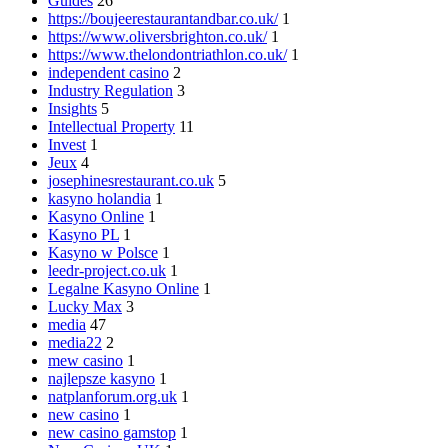
Guides
26
https://boujeerestaurantandbar.co.uk/
1
https://www.oliversbrighton.co.uk/
1
https://www.thelondontriathlon.co.uk/
1
independent casino
2
Industry Regulation
3
Insights
5
Intellectual Property
11
Invest
1
Jeux
4
josephinesrestaurant.co.uk
5
kasyno holandia
1
Kasyno Online
1
Kasyno PL
1
Kasyno w Polsce
1
leedr-project.co.uk
1
Legalne Kasyno Online
1
Lucky Max
3
media
47
media22
2
mew casino
1
najlepsze kasyno
1
natplanforum.org.uk
1
new casino
1
new casino gamstop
1