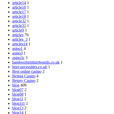
article14
1
article16
1
article17
1
article18
1
article32
1
article33
1
article9
1
articles
76
articles_3
1
articles14
1
asino1
4
asino3
1
asino3c
3
bamboofurnitureboards.co.uk
1
beer-necessities.co.uk
1
Best online casino
2
Betista Casino
4
Betory Casino
2
blog
409
blog07
2
blog08
1
blog11
2
blog111
1
blog13
2
blog14
1