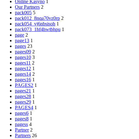
Online Kasyno
1
Our Partners
2
pack005
5
pack012_8nqa70vz0rp
2
pack054_vj6nbsisoh
1
pack073_1hf4hwtbhpu
1
page
2
page13
1
pages
23
pages09
2
pages10
3
pages11
2
pages12
1
pages14
2
pages16
1
PAGES2
1
pages21
1
pages28
1
pages29
1
PAGES4
1
pages6
1
pages8
1
pagess
4
Partner
2
Partners
26