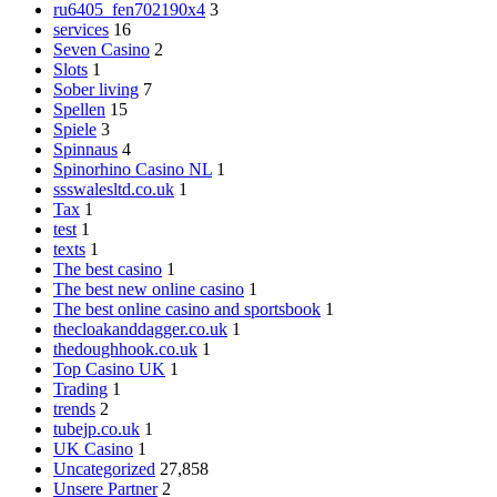
ru6405_fen702190x4
3
services
16
Seven Casino
2
Slots
1
Sober living
7
Spellen
15
Spiele
3
Spinnaus
4
Spinorhino Casino NL
1
ssswalesltd.co.uk
1
Tax
1
test
1
texts
1
The best casino
1
The best new online casino
1
The best online casino and sportsbook
1
thecloakanddagger.co.uk
1
thedoughhook.co.uk
1
Top Casino UK
1
Trading
1
trends
2
tubejp.co.uk
1
UK Casino
1
Uncategorized
27,858
Unsere Partner
2