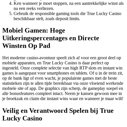
Ken wanneer je moet stoppen, na een aantrekkelijke winst als
na een reeks verliezen.
Gebruik de responsible gaming tools die True Lucky Casino
beschikbaar stelt, zoals deposit limits.
Mobiel Gamen: Hoge
Uitkeringspercentages en Directe
Winsten Op Pad
Het moderne casino-avontuur speelt zich af voor een groot deel op
mobiele apparaten, en True Lucky Casino is daar perfect op
ingesteld. Onze complete selectie van high RTP slots en instant win
games is aangepast voor smartphones en tablets. Of u in de trein zit,
op de bank ligt of even wacht, je populairste games met de beste
statistieken zijn te allen tijde bereikbaar via onze vloeiend werkende
mobiele site of app. De graphics zijn scherp, de gameplay soepel en
alle bonusfeatures compleet intact. Neem je kansen gewoon mee in
je broekzak en claim die instant wins waar en wanneer je maar wilt!
Veilig en Verantwoord Spelen bij True
Lucky Casino