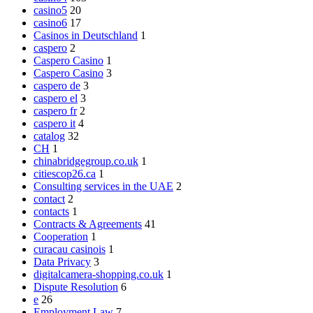
casino5
20
casino6
17
Casinos in Deutschland
1
caspero
2
Caspero Casino
1
Caspero Casino
3
caspero de
3
caspero el
3
caspero fr
2
caspero it
4
catalog
32
CH
1
chinabridgegroup.co.uk
1
citiescop26.ca
1
Consulting services in the UAE
2
contact
2
contacts
1
Contracts & Agreements
41
Cooperation
1
curacau casinois
1
Data Privacy
3
digitalcamera-shopping.co.uk
1
Dispute Resolution
6
e
26
Employment Law
7