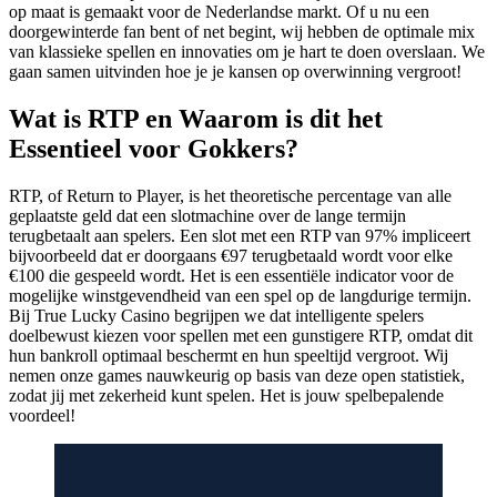
op maat is gemaakt voor de Nederlandse markt. Of u nu een
doorgewinterde fan bent of net begint, wij hebben de optimale mix
van klassieke spellen en innovaties om je hart te doen overslaan. We
gaan samen uitvinden hoe je je kansen op overwinning vergroot!
Wat is RTP en Waarom is dit het
Essentieel voor Gokkers?
RTP, of Return to Player, is het theoretische percentage van alle
geplaatste geld dat een slotmachine over de lange termijn
terugbetaalt aan spelers. Een slot met een RTP van 97% impliceert
bijvoorbeeld dat er doorgaans €97 terugbetaald wordt voor elke
€100 die gespeeld wordt. Het is een essentiële indicator voor de
mogelijke winstgevendheid van een spel op de langdurige termijn.
Bij True Lucky Casino begrijpen we dat intelligente spelers
doelbewust kiezen voor spellen met een gunstigere RTP, omdat dit
hun bankroll optimaal beschermt en hun speeltijd vergroot. Wij
nemen onze games nauwkeurig op basis van deze open statistiek,
zodat jij met zekerheid kunt spelen. Het is jouw spelbepalende
voordeel!