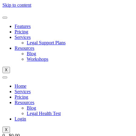
Skip to content
Features
Pricing
Services
Legal Support Plans
Resources
Blog
Workshops
X
Home
Services
Pricing
Resources
Blog
Legal Health Test
Login
X
0
-
$
0.00