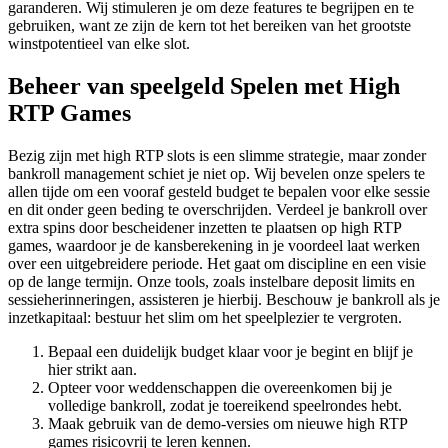
garanderen. Wij stimuleren je om deze features te begrijpen en te
gebruiken, want ze zijn de kern tot het bereiken van het grootste
winstpotentieel van elke slot.
Beheer van speelgeld Spelen met High
RTP Games
Bezig zijn met high RTP slots is een slimme strategie, maar zonder
bankroll management schiet je niet op. Wij bevelen onze spelers te
allen tijde om een vooraf gesteld budget te bepalen voor elke sessie
en dit onder geen beding te overschrijden. Verdeel je bankroll over
extra spins door bescheidener inzetten te plaatsen op high RTP
games, waardoor je de kansberekening in je voordeel laat werken
over een uitgebreidere periode. Het gaat om discipline en een visie
op de lange termijn. Onze tools, zoals instelbare deposit limits en
sessieherinneringen, assisteren je hierbij. Beschouw je bankroll als je
inzetkapitaal: bestuur het slim om het speelplezier te vergroten.
Bepaal een duidelijk budget klaar voor je begint en blijf je
hier strikt aan.
Opteer voor weddenschappen die overeenkomen bij je
volledige bankroll, zodat je toereikend speelrondes hebt.
Maak gebruik van de demo-versies om nieuwe high RTP
games risicovrij te leren kennen.