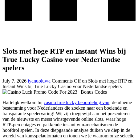
Slots met hoge RTP en Instant Wins bij
True Lucky Casino voor Nederlandse
spelers
July 7, 2026
iyanuoluwa
Comments Off
on Slots met hoge RTP en
Instant Wins bij True Lucky Casino voor Nederlandse spelers
Hartelijk welkom bij
casino true lucky beoordeling van
, de ultieme
bestemming voor Nederlanders die zoeken naar een boeiende en
transparante speelervaring! Wij zijn toegewijd aan het presenteren
van de nieuwste en meest winstgevende online slots, waar hoge
RTP-percentages en pakkende instant win-mechanismen de
hoofdrol spelen. In deze diepgaande analyse duiken we diep in de
wereld van kansspelautomaten en tonen we je waarom onze selectie