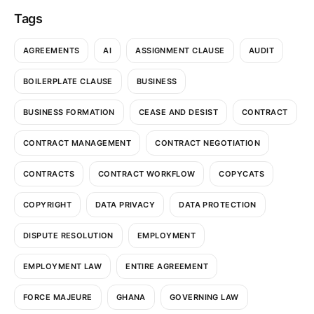
Tags
AGREEMENTS
AI
ASSIGNMENT CLAUSE
AUDIT
BOILERPLATE CLAUSE
BUSINESS
BUSINESS FORMATION
CEASE AND DESIST
CONTRACT
CONTRACT MANAGEMENT
CONTRACT NEGOTIATION
CONTRACTS
CONTRACT WORKFLOW
COPYCATS
COPYRIGHT
DATA PRIVACY
DATA PROTECTION
DISPUTE RESOLUTION
EMPLOYMENT
EMPLOYMENT LAW
ENTIRE AGREEMENT
FORCE MAJEURE
GHANA
GOVERNING LAW