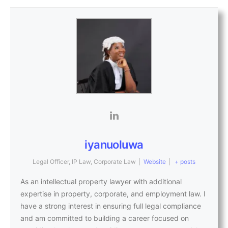
iyanuoluwa
Legal Officer, IP Law, Corporate Law
|
Website
|
+ posts
As an intellectual property lawyer with additional
expertise in property, corporate, and employment law. I
have a strong interest in ensuring full legal compliance
and am committed to building a career focused on