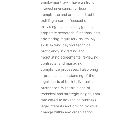
employment law. I have a strong
interest in ensuring full legal
compliance and am committed to
building a career focused on
providing legal counsel, guiding
corporate secretarial functions, and
addressing regulatory issues. My
skills extend beyond technical
proficiency in drafting and
negotiating agreements, reviewing
contracts, and managing
compliance processes. I also bring
a practical understanding of the
legal needs of both individuals and
businesses. With this blend of
technical and strategic insight, I am
dedicated to advancing business
legal interests and driving positive
change within any organization I