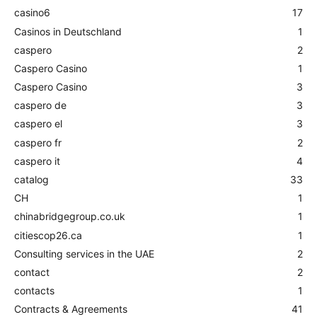
casino6
17
Casinos in Deutschland
1
caspero
2
Caspero Casino
1
Caspero Casino
3
caspero de
3
caspero el
3
caspero fr
2
caspero it
4
catalog
33
CH
1
chinabridgegroup.co.uk
1
citiescop26.ca
1
Consulting services in the UAE
2
contact
2
contacts
1
Contracts & Agreements
41