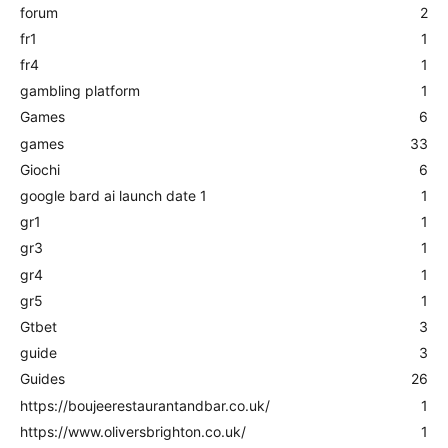
forum
2
fr1
1
fr4
1
gambling platform
1
Games
6
games
33
Giochi
6
google bard ai launch date 1
1
gr1
1
gr3
1
gr4
1
gr5
1
Gtbet
3
guide
3
Guides
26
https://boujeerestaurantandbar.co.uk/
1
https://www.oliversbrighton.co.uk/
1