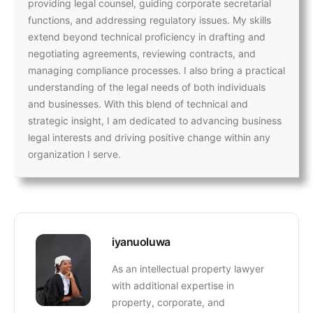
providing legal counsel, guiding corporate secretarial
functions, and addressing regulatory issues. My skills
extend beyond technical proficiency in drafting and
negotiating agreements, reviewing contracts, and
managing compliance processes. I also bring a practical
understanding of the legal needs of both individuals
and businesses. With this blend of technical and
strategic insight, I am dedicated to advancing business
legal interests and driving positive change within any
organization I serve.
iyanuoluwa
As an intellectual property lawyer
with additional expertise in
property, corporate, and