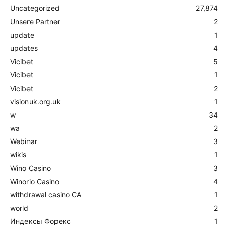
Uncategorized
27,874
Unsere Partner
2
update
1
updates
4
Vicibet
5
Vicibet
1
Vicibet
2
visionuk.org.uk
1
w
34
wa
2
Webinar
3
wikis
1
Wino Casino
3
Winorio Casino
4
withdrawal casino CA
1
world
2
Индексы Форекс
1