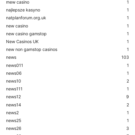
mew casino
1
najlepsze kasyno
1
natplanforum.org.uk
1
new casino
1
new casino gamstop
1
New Casinos UK
1
new non gamstop casinos
1
news
103
news011
1
news06
1
news10
2
news111
1
news12
9
news14
2
news2
1
news25
1
news26
3