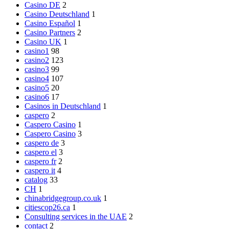
Casino DE
2
Casino Deutschland
1
Casino Español
1
Casino Partners
2
Casino UK
1
casino1
98
casino2
123
casino3
99
casino4
107
casino5
20
casino6
17
Casinos in Deutschland
1
caspero
2
Caspero Casino
1
Caspero Casino
3
caspero de
3
caspero el
3
caspero fr
2
caspero it
4
catalog
33
CH
1
chinabridgegroup.co.uk
1
citiescop26.ca
1
Consulting services in the UAE
2
contact
2