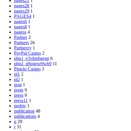
pages21
1
pages28
1
pages29
1
PAGES4
1
pages6
1
pages8
1
pagess
4
Partner
2
Partners
26
Partnerzy
1
PayPal Casino
2
pbn1_e3vkts6gegp
6
pbn2_p9ugexr9wh9
11
Pistolo Casino
3
pl1
2
pl2
1
post
1
posts
9
press
9
press11
1
probiv
1
publication
48
publications
4
q
29
r
31