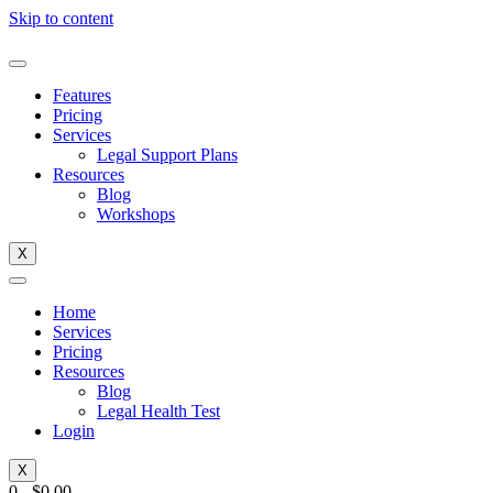
Skip to content
Features
Pricing
Services
Legal Support Plans
Resources
Blog
Workshops
X
Home
Services
Pricing
Resources
Blog
Legal Health Test
Login
X
0
-
$
0.00