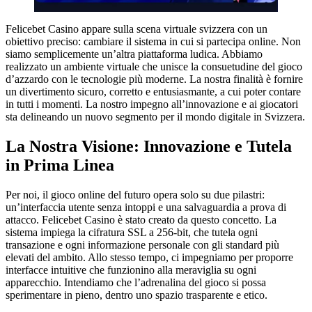
Felicebet Casino appare sulla scena virtuale svizzera con un
obiettivo preciso: cambiare il sistema in cui si partecipa online. Non
siamo semplicemente un’altra piattaforma ludica. Abbiamo
realizzato un ambiente virtuale che unisce la consuetudine del gioco
d’azzardo con le tecnologie più moderne. La nostra finalità è fornire
un divertimento sicuro, corretto e entusiasmante, a cui poter contare
in tutti i momenti. La nostro impegno all’innovazione e ai giocatori
sta delineando un nuovo segmento per il mondo digitale in Svizzera.
La Nostra Visione: Innovazione e Tutela
in Prima Linea
Per noi, il gioco online del futuro opera solo su due pilastri:
un’interfaccia utente senza intoppi e una salvaguardia a prova di
attacco. Felicebet Casino è stato creato da questo concetto. La
sistema impiega la cifratura SSL a 256-bit, che tutela ogni
transazione e ogni informazione personale con gli standard più
elevati del ambito. Allo stesso tempo, ci impegniamo per proporre
interfacce intuitive che funzionino alla meraviglia su ogni
apparecchio. Intendiamo che l’adrenalina del gioco si possa
sperimentare in pieno, dentro uno spazio trasparente e etico.