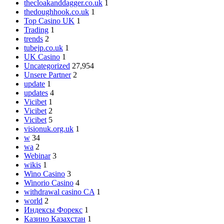
thecloakanddagger.co.uk
1
thedoughhook.co.uk
1
Top Casino UK
1
Trading
1
trends
2
tubejp.co.uk
1
UK Casino
1
Uncategorized
27,954
Unsere Partner
2
update
1
updates
4
Vicibet
1
Vicibet
2
Vicibet
5
visionuk.org.uk
1
w
34
wa
2
Webinar
3
wikis
1
Wino Casino
3
Winorio Casino
4
withdrawal casino CA
1
world
2
Индексы Форекс
1
Казино Казахстан
1