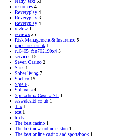
ready_text
53
resources
4
Reveryplay
4
Reveryplay
3
Reveryplay
4
review
1
reviews
25
Risk Management & Insurance
5
rojoshoes.co.uk
1
ru6405_fen702190x4
3
services
16
Seven Casino
2
Slots
1
Sober living
7
Spellen
15
Spiele
3
Spinnaus
4
Spinorhino Casino NL
1
ssswalesltd.co.uk
1
Tax
1
test
1
texts
1
The best casino
1
The best new online casino
1
The best online casino and sportsbook
1