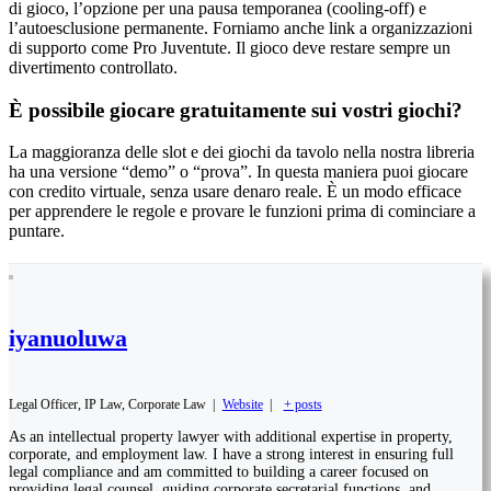
di gioco, l’opzione per una pausa temporanea (cooling-off) e
l’autoesclusione permanente. Forniamo anche link a organizzazioni
di supporto come Pro Juventute. Il gioco deve restare sempre un
divertimento controllato.
È possibile giocare gratuitamente sui vostri giochi?
La maggioranza delle slot e dei giochi da tavolo nella nostra libreria
ha una versione “demo” o “prova”. In questa maniera puoi giocare
con credito virtuale, senza usare denaro reale. È un modo efficace
per apprendere le regole e provare le funzioni prima di cominciare a
puntare.
iyanuoluwa
Legal Officer, IP Law, Corporate Law
|
Website
|
+ posts
As an intellectual property lawyer with additional expertise in property,
corporate, and employment law. I have a strong interest in ensuring full
legal compliance and am committed to building a career focused on
providing legal counsel, guiding corporate secretarial functions, and