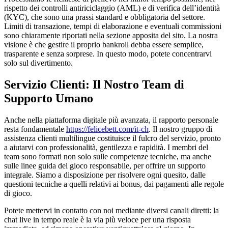
rispetto dei controlli antiriciclaggio (AML) e di verifica dell’identità
(KYC), che sono una prassi standard e obbligatoria del settore.
Limiti di transazione, tempi di elaborazione e eventuali commissioni
sono chiaramente riportati nella sezione apposita del sito. La nostra
visione è che gestire il proprio bankroll debba essere semplice,
trasparente e senza sorprese. In questo modo, potete concentrarvi
solo sul divertimento.
Servizio Clienti: Il Nostro Team di
Supporto Umano
Anche nella piattaforma digitale più avanzata, il rapporto personale
resta fondamentale
https://felicebett.com/it-ch
. Il nostro gruppo di
assistenza clienti multilingue costituisce il fulcro del servizio, pronto
a aiutarvi con professionalità, gentilezza e rapidità. I membri del
team sono formati non solo sulle competenze tecniche, ma anche
sulle linee guida del gioco responsabile, per offrire un supporto
integrale. Siamo a disposizione per risolvere ogni quesito, dalle
questioni tecniche a quelli relativi ai bonus, dai pagamenti alle regole
di gioco.
Potete mettervi in contatto con noi mediante diversi canali diretti: la
chat live in tempo reale è la via più veloce per una risposta