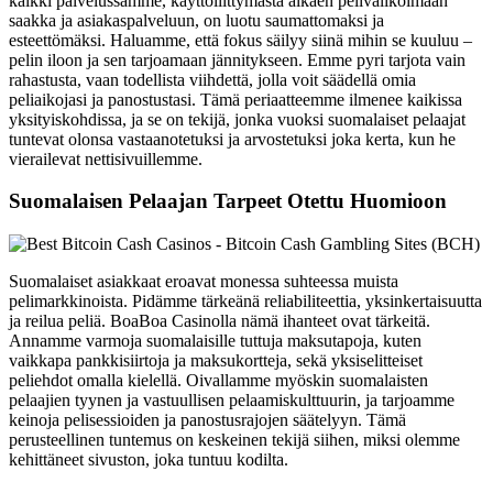
kaikki palvelussamme, käyttöliittymästä alkaen pelivalikoimaan
saakka ja asiakaspalveluun, on luotu saumattomaksi ja
esteettömäksi. Haluamme, että fokus säilyy siinä mihin se kuuluu –
pelin iloon ja sen tarjoamaan jännitykseen. Emme pyri tarjota vain
rahastusta, vaan todellista viihdettä, jolla voit säädellä omia
peliaikojasi ja panostustasi. Tämä periaatteemme ilmenee kaikissa
yksityiskohdissa, ja se on tekijä, jonka vuoksi suomalaiset pelaajat
tuntevat olonsa vastaanotetuksi ja arvostetuksi joka kerta, kun he
vierailevat nettisivuillemme.
Suomalaisen Pelaajan Tarpeet Otettu Huomioon
Suomalaiset asiakkaat eroavat monessa suhteessa muista
pelimarkkinoista. Pidämme tärkeänä reliabiliteettia, yksinkertaisuutta
ja reilua peliä. BoaBoa Casinolla nämä ihanteet ovat tärkeitä.
Annamme varmoja suomalaisille tuttuja maksutapoja, kuten
vaikkapa pankkisiirtoja ja maksukortteja, sekä yksiselitteiset
peliehdot omalla kielellä. Oivallamme myöskin suomalaisten
pelaajien tyynen ja vastuullisen pelaamiskulttuurin, ja tarjoamme
keinoja pelisessioiden ja panostusrajojen säätelyyn. Tämä
perusteellinen tuntemus on keskeinen tekijä siihen, miksi olemme
kehittäneet sivuston, joka tuntuu kodilta.