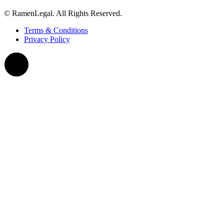
© RamenLegal. All Rights Reserved.
Terms & Conditions
Privacy Policy