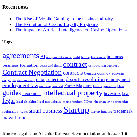
Recent posts
The Rise of Mobile Gaming in the Casino Industry
The Evolution of Casino Loyalty Programs
The Impact of Artificial Intelligence on Casino Operations
Tags
agreements
AI
business
assignment clause
audit
boilerplate clause
contract
business formation
cease and desist
contract management
Contract Negotiation
contracts
Contract workflow
copycats
dispute resolution
data protection
employment
copyright
data privacy
employment law
Force Majeure
entire agreement
Ghana
governing law
intellectual property
guides
insurance
investors
law
legal
legal checklist
legal test
liability
memorandum
NDAs
Nigerian law
partnership
Startup
small business
trademark
registration
rights
startup funding
webinar
UK
RamenLegal is an AI suite for legal documentation with over 100