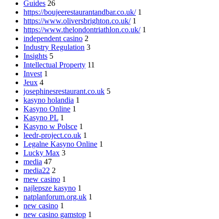
Guides
26
https://boujeerestaurantandbar.co.uk/
1
https://www.oliversbrighton.co.uk/
1
https://www.thelondontriathlon.co.uk/
1
independent casino
2
Industry Regulation
3
Insights
5
Intellectual Property
11
Invest
1
Jeux
4
josephinesrestaurant.co.uk
5
kasyno holandia
1
Kasyno Online
1
Kasyno PL
1
Kasyno w Polsce
1
leedr-project.co.uk
1
Legalne Kasyno Online
1
Lucky Max
3
media
47
media22
2
mew casino
1
najlepsze kasyno
1
natplanforum.org.uk
1
new casino
1
new casino gamstop
1