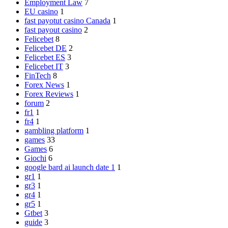
Employment Law
7
EU casino
1
fast payotut casino Canada
1
fast payout casino
2
Felicebet
8
Felicebet DE
2
Felicebet ES
3
Felicebet IT
3
FinTech
8
Forex News
1
Forex Reviews
1
forum
2
fr1
1
fr4
1
gambling platform
1
games
33
Games
6
Giochi
6
google bard ai launch date 1
1
gr1
1
gr3
1
gr4
1
gr5
1
Gtbet
3
guide
3