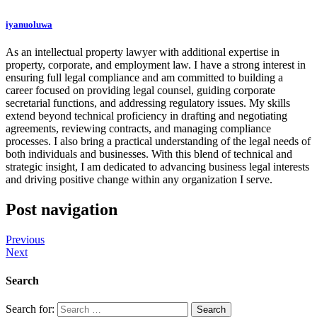
iyanuoluwa
As an intellectual property lawyer with additional expertise in
property, corporate, and employment law. I have a strong interest in
ensuring full legal compliance and am committed to building a
career focused on providing legal counsel, guiding corporate
secretarial functions, and addressing regulatory issues. My skills
extend beyond technical proficiency in drafting and negotiating
agreements, reviewing contracts, and managing compliance
processes. I also bring a practical understanding of the legal needs of
both individuals and businesses. With this blend of technical and
strategic insight, I am dedicated to advancing business legal interests
and driving positive change within any organization I serve.
Post navigation
Previous
Next
Search
Search for: