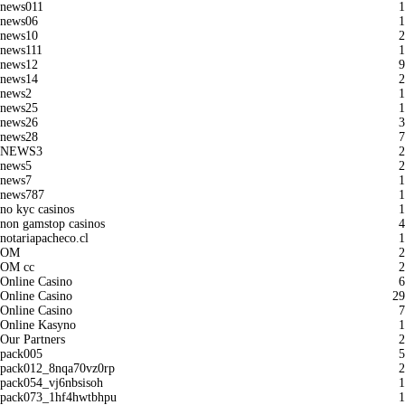
news011
1
news06
1
news10
2
news111
1
news12
9
news14
2
news2
1
news25
1
news26
3
news28
7
NEWS3
2
news5
2
news7
1
news787
1
no kyc casinos
1
non gamstop casinos
4
notariapacheco.cl
1
OM
2
OM cc
2
Online Casino
6
Online Casino
29
Online Casino
7
Online Kasyno
1
Our Partners
2
pack005
5
pack012_8nqa70vz0rp
2
pack054_vj6nbsisoh
1
pack073_1hf4hwtbhpu
1