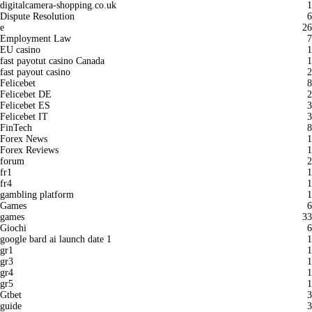
digitalcamera-shopping.co.uk
1
Dispute Resolution
6
e
26
Employment Law
7
EU casino
1
fast payotut casino Canada
1
fast payout casino
2
Felicebet
8
Felicebet DE
2
Felicebet ES
3
Felicebet IT
3
FinTech
8
Forex News
1
Forex Reviews
1
forum
2
fr1
1
fr4
1
gambling platform
1
Games
6
games
33
Giochi
6
google bard ai launch date 1
1
gr1
1
gr3
1
gr4
1
gr5
1
Gtbet
3
guide
3