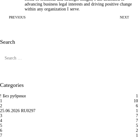
advancing business legal interests and driving positive change
within any organization I serve.
Post
PREVIOUS
NEXT
navigation
Search
Search
for:
Categories
! Без рубрики
1
1
10
2
6
25.06.2026 RU0297
1
3
7
4
7
5
5
6
2
7
1