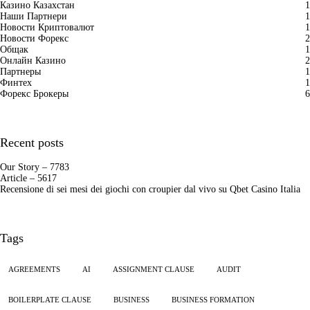
Казино Казахстан
1
Наши Партнери
1
Новости Криптовалют
1
Новости Форекс
2
Общак
1
Онлайн Казино
2
Партнеры
1
Финтех
1
Форекс Брокеры
6
Recent posts
Our Story – 7783
Article – 5617
Recensione di sei mesi dei giochi con croupier dal vivo su Qbet Casino Italia
Tags
AGREEMENTS
AI
ASSIGNMENT CLAUSE
AUDIT
BOILERPLATE CLAUSE
BUSINESS
BUSINESS FORMATION