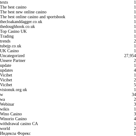
texts
1
The best casino
1
The best new online casino
1
The best online casino and sportsbook
1
thecloakanddagger.co.uk
1
thedoughhook.co.uk
1
Top Casino UK
1
Trading
1
trends
2
tubejp.co.uk
1
UK Casino
1
Uncategorized
27,954
Unsere Partner
2
update
1
updates
4
Vicibet
1
Vicibet
2
Vicibet
5
visionuk.org.uk
1
w
34
wa
2
Webinar
3
wikis
1
Wino Casino
3
Winorio Casino
4
withdrawal casino CA
1
world
2
Индексы Форекс
1