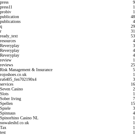
press
9
press11
1
probiv
1
publication
48
publications
4
q
29
r
31
ready_text
53
resources
4
Reveryplay
3
Reveryplay
4
Reveryplay
4
review
1
reviews
25
Risk Management & Insurance
5
rojoshoes.co.uk
1
ru6405_fen702190x4
3
services
16
Seven Casino
2
Slots
1
Sober living
7
Spellen
15
Spiele
3
Spinnaus
4
Spinorhino Casino NL
1
ssswalesltd.co.uk
1
Tax
1
test
1