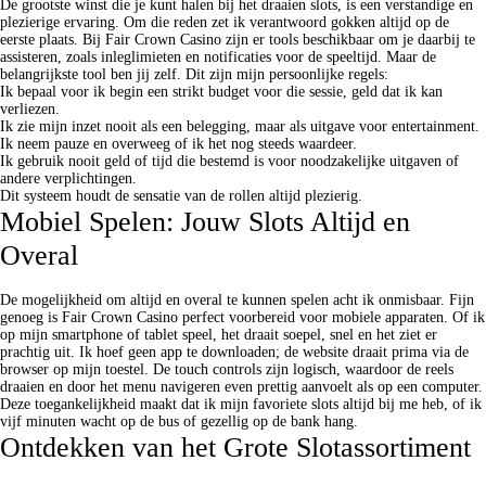
De grootste winst die je kunt halen bij het draaien slots, is een verstandige en
plezierige ervaring. Om die reden zet ik verantwoord gokken altijd op de
eerste plaats. Bij Fair Crown Casino zijn er tools beschikbaar om je daarbij te
assisteren, zoals inleglimieten en notificaties voor de speeltijd. Maar de
belangrijkste tool ben jij zelf. Dit zijn mijn persoonlijke regels:
Ik bepaal voor ik begin een strikt budget voor die sessie, geld dat ik kan
verliezen.
Ik zie mijn inzet nooit als een belegging, maar als uitgave voor entertainment.
Ik neem pauze en overweeg of ik het nog steeds waardeer.
Ik gebruik nooit geld of tijd die bestemd is voor noodzakelijke uitgaven of
andere verplichtingen.
Dit systeem houdt de sensatie van de rollen altijd plezierig.
Mobiel Spelen: Jouw Slots Altijd en
Overal
De mogelijkheid om altijd en overal te kunnen spelen acht ik onmisbaar. Fijn
genoeg is Fair Crown Casino perfect voorbereid voor mobiele apparaten. Of ik
op mijn smartphone of tablet speel, het draait soepel, snel en het ziet er
prachtig uit. Ik hoef geen app te downloaden; de website draait prima via de
browser op mijn toestel. De touch controls zijn logisch, waardoor de reels
draaien en door het menu navigeren even prettig aanvoelt als op een computer.
Deze toegankelijkheid maakt dat ik mijn favoriete slots altijd bij me heb, of ik
vijf minuten wacht op de bus of gezellig op de bank hang.
Ontdekken van het Grote Slotassortiment