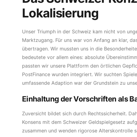
Lokalisierung
Unser Triumph in der Schweiz kam nicht von unge
Marktzugang. Für uns war von Anfang an klar, dass
übertragen. Wir mussten uns in die Besonderheit
bedeutete vor allem eines: absolute Übereinstim
passten wir unsere Plattform den örtlichen Gepf
PostFinance wurden integriert. Wir suchten Spiel
umfassende Adaption war der Grundstein zu uns
Einhaltung der Vorschriften als B
Zuversicht bildet sich durch Rechtssicherheit. Da
Konsens mit dem Schweizer Geldspielgesetz aufge
zusammen und wenden rigorose Alterskontrolle s