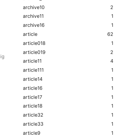
archive10
2
archive11
1
archive16
1
article
62
article018
1
article019
2
ig
article11
4
article111
1
article14
1
article16
1
article17
1
article18
1
article32
1
article33
1
article9
1