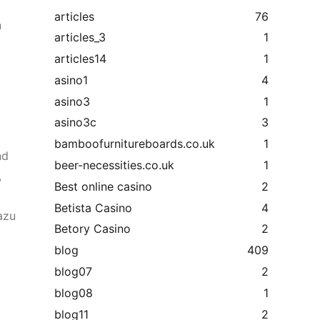
articles
76
n
articles_3
1
articles14
1
asino1
4
asino3
1
asino3c
3
bamboofurnitureboards.co.uk
1
nd
beer-necessities.co.uk
1
,
Best online casino
2
Betista Casino
4
azu
Betory Casino
2
blog
409
blog07
2
blog08
1
blog11
2