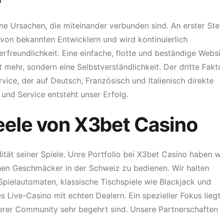
e Ursachen, die miteinander verbunden sind. An erster Ste
t von bekannten Entwicklern und wird kontinuierlich
erfreundlichkeit. Eine einfache, flotte und beständige Webs
 mehr, sondern eine Selbstverständlichkeit. Der dritte Fakt
vice, der auf Deutsch, Französisch und Italienisch direkte
 und Service entsteht unser Erfolg.
Seele von X3bet Casino
lität seiner Spiele. Unre Portfolio bei X3bet Casino haben w
chen Geschmäcker in der Schweiz zu bedienen. Wir halten
pielautomaten, klassische Tischspiele wie Blackjack und
s Live-Casino mit echten Dealern. Ein spezieller Fokus lieg
serer Community sehr begehrt sind. Unsere Partnerschaften