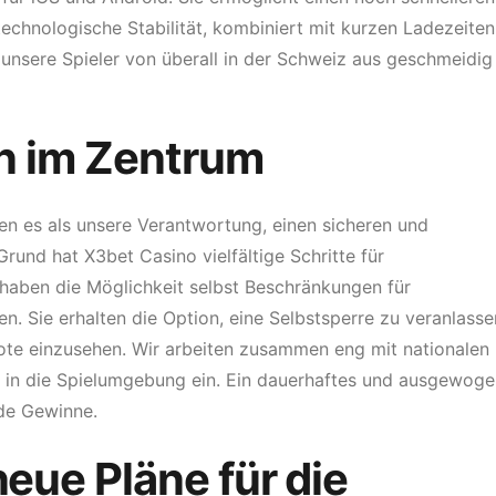
technologische Stabilität, kombiniert mit kurzen Ladezeiten
 unsere Spieler von überall in der Schweiz aus geschmeidig
en im Zentrum
hen es als unsere Verantwortung, einen sicheren und
und hat X3bet Casino vielfältige Schritte für
 haben die Möglichkeit selbst Beschränkungen für
en. Sie erhalten die Option, eine Selbstsperre zu veranlasse
ote einzusehen. Wir arbeiten zusammen eng mit nationalen
s in die Spielumgebung ein. Ein dauerhaftes und ausgewog
de Gewinne.
eue Pläne für die