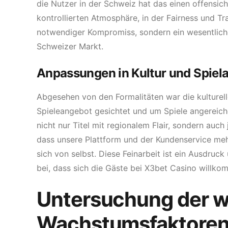
die Nutzer in der Schweiz hat das einen offensich
kontrollierten Atmosphäre, in der Fairness und T
notwendiger Kompromiss, sondern ein wesentlich
Schweizer Markt.
Anpassungen in Kultur und Spiel
Abgesehen von den Formalitäten war die kulturel
Spieleangebot gesichtet und um Spiele angereiche
nicht nur Titel mit regionalem Flair, sondern auch
dass unsere Plattform und der Kundenservice mehrs
sich von selbst. Diese Feinarbeit ist ein Ausdruck
bei, dass sich die Gäste bei X3bet Casino willk
Untersuchung der w
Wachstumsfaktore