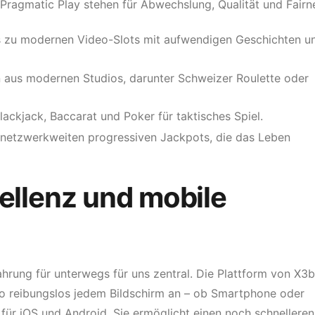
 Pragmatic Play stehen für Abwechslung, Qualität und Fairn
is zu modernen Video-Slots mit aufwendigen Geschichten u
rn aus modernen Studios, darunter Schweizer Roulette oder
Blackjack, Baccarat und Poker für taktisches Spiel.
 netzwerkweiten progressiven Jackpots, die das Leben
ellenz und mobile
fahrung für unterwegs für uns zentral. Die Plattform von X3
lso reibungslos jedem Bildschirm an – ob Smartphone oder
 für iOS und Android. Sie ermöglicht einen noch schnelleren