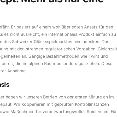
fähr. Er basiert auf einem wohlüberlegten Ansatz für den
 es nicht ausreicht, ein internationales Produkt einfach zu
en des Schweizer Glücksspielmarktes hineindenken. Das
mung mit den strengen regulatorischen Vorgaben. Gleichzeit
logenheiten an. Gängige Bezahlmethoden wie Twint und
e bereit, die im alpinen Raum besonders gut ziehen. Diese
erer Annahme.
asis
her haben wir unseren Betrieb von der ersten Minute an im
baut. Wir kooperieren mit geprüften Kontrollinstanzen
owie Maßnahmen für verantwortungsvolles Spielen um. Für