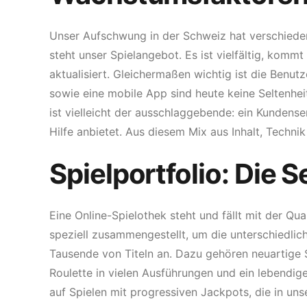
Unser Aufschwung in der Schweiz hat verschieden
steht unser Spielangebot. Es ist vielfältig, komm
aktualisiert. Gleichermaßen wichtig ist die Benutz
sowie eine mobile App sind heute keine Seltenheit
ist vielleicht der ausschlaggebende: ein Kundenser
Hilfe anbietet. Aus diesem Mix aus Inhalt, Technik
Spielportfolio: Die 
Eine Online-Spielothek steht und fällt mit der Qua
speziell zusammengestellt, um die unterschiedli
Tausende von Titeln an. Dazu gehören neuartige S
Roulette in vielen Ausführungen und ein lebendige
auf Spielen mit progressiven Jackpots, die in un