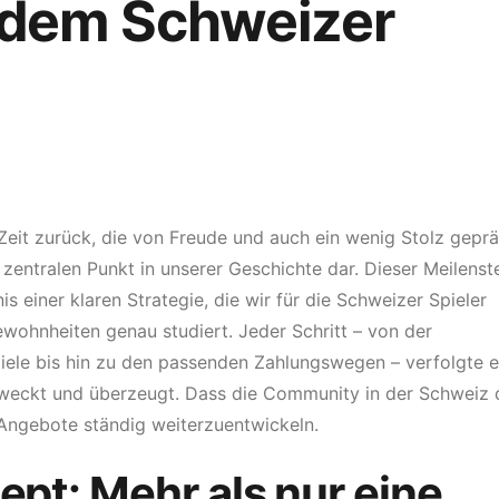
uf dem Schweizer
S-
N
eit zurück, die von Freude und auch ein wenig Stolz gepr
n zentralen Punkt in unserer Geschichte dar. Dieser Meilenst
nis einer klaren Strategie, die wir für die Schweizer Spieler
wohnheiten genau studiert. Jeder Schritt – von der
iele bis hin zu den passenden Zahlungswegen – verfolgte e
en weckt und überzeugt. Dass die Community in der Schweiz 
 Angebote ständig weiterzuentwickeln.
pt: Mehr als nur eine