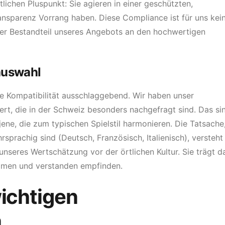
tlichen Pluspunkt: Sie agieren in einer geschützten,
ransparenz Vorrang haben. Diese Compliance ist für uns kei
er Bestandteil unseres Angebots an den hochwertigen
auswahl
le Kompatibilität ausschlaggebend. Wir haben unser
rt, die in der Schweiz besonders nachgefragt sind. Das si
 jene, die zum typischen Spielstil harmonieren. Die Tatsache
prachig sind (Deutsch, Französisch, Italienisch), versteht
 unseres Wertschätzung vor der örtlichen Kultur. Sie trägt d
ommen und verstanden empfinden.
ichtigen
n